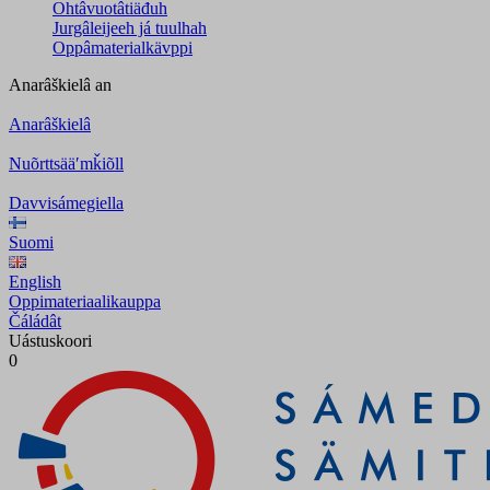
Ohtâvuotâtiäđuh
Jurgâleijeeh já tuulhah
Oppâmaterialkävppi
Anarâškielâ
an
Anarâškielâ
Nuõrttsääʹmǩiõll
Davvisámegiella
Suomi
English
Oppimateriaalikauppa
Čáládât
Uástuskoori
0