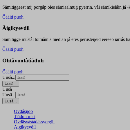
Sämitiggeest mij porgâp oles sämiaalmug pyerrin, vâi sämikielâin já -ku
Čääiti puoh
Äigikyevdil
Sämitigge muštâl toimâinis median já eres perusteijeid eereeb iärrás ti
Čääiti puoh
Ohtâvuotâtiäđuh
Čääiti puoh
Uusâ...
Uusâ...
Uusâ
Uusâ...
Uusâ...
Ovdâsijđo
Tiäđuh mist
Ovdâsvástádâssyergih
Äigikyevdil