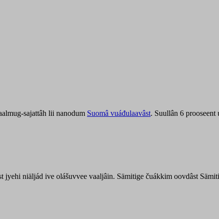
aalmug-sajattâh lii nanodum
Suomâ vuáđulaavâst
. Suullân 6 prooseent
âst jyehi niäljád ive olášuvvee vaaljâin. Sämitige čuákkim oovdâst Säm