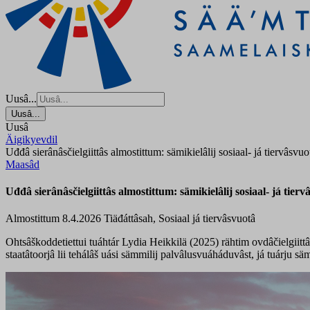
Uusâ...
Uusâ...
Uusâ
Äigikyevdil
Uđđâ sierânâsčielgiittâs almostittum: sämikielâlij sosiaal- já tiervâsvuo
Maasâd
Uđđâ sierânâsčielgiittâs almostittum: sämikielâlij sosiaal- já tier
Almostittum 8.4.2026
Tiäđáttâsah, Sosiaal já tiervâsvuotâ
Ohtsâškoddetiettui tuáhtár Lydia Heikkilä (2025) rähtim ovdâčielgiittâs
staatâtoorjâ lii tehálâš uási sämmilij palvâlusvuáháduvâst, já tuárju 