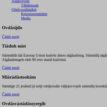
Äigikyevdil
Tábáhtusah
Ohtâvuotâtiäđuh
Rekigistemtiäđuh
Media
Ovdâsijđo
Čääiti puoh
Tiäđuh mist
Sämmiliih láá Euroop Union kuávlu áinoo algâaalmug. Sämmilij algâ
Algâaalmugeh eleh 90 eres staatâ kuávlust.
Čääiti puoh
Miärádâstoohâm
Sämitige 21 jesânid já nelji värijeessân väljejuvvojeh sämmilij koosk
Čääiti puoh
Ovdâsvástádâssyergih