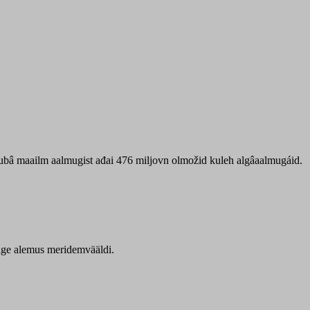
 ubâ maailm aalmugist ađai 476 miljovn olmožid kuleh algâaalmugáid.
itige alemus meridemvääldi.