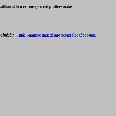
lttuurist ličij eellimsaje meid puátteevuođâst.
äđáttâsâin.
Tiiláá Sämitige tiäđáttâsâid jieijâd šleđgâpoostân
.