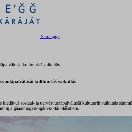
Sämitigge
tâpalvâlusâi kulttuurlâš vaikuttâs
vâsvuotâpalvâlusâi kulttuurlâš vaikuttâs
 kieđâvuš sosiaal- já tiervâsvuotâpalvâlusâi kulttuurlii vaikuttâs sämmi
sämmilij algâaalmugvuoigâdvuođâi olášuttem.