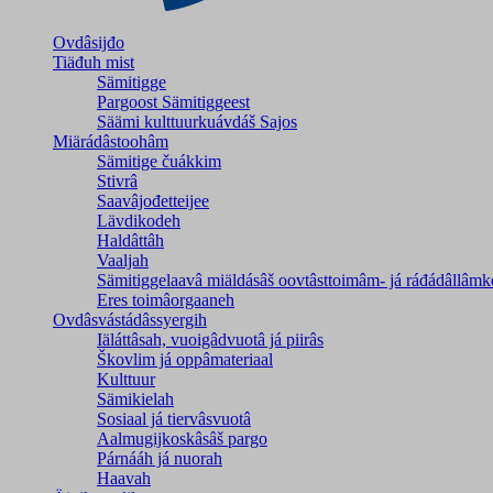
Ovdâsijđo
Tiäđuh mist
Sämitigge
Pargoost Sämitiggeest
Säämi kulttuurkuávdáš Sajos
Miärádâstoohâm
Sämitige čuákkim
Stivrâ
Saavâjođetteijee
Lävdikodeh
Haldâttâh
Vaaljah
Sämitiggelaavâ miäldásâš oovtâsttoimâm- já ráđádâllâmk
Eres toimâorgaaneh
Ovdâsvástádâssyergih
Iäláttâsah, vuoigâdvuotâ já piirâs
Škovlim já oppâmateriaal
Kulttuur
Sämikielah
Sosiaal já tiervâsvuotâ
Aalmugijkoskâsâš pargo
Párnááh já nuorah
Haavah