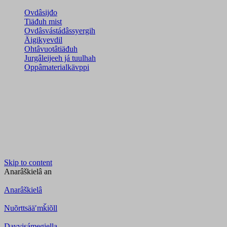
Ovdâsijđo
Tiäđuh mist
Ovdâsvástádâssyergih
Äigikyevdil
Ohtâvuotâtiäđuh
Jurgâleijeeh já tuulhah
Oppâmaterialkävppi
Skip to content
Anarâškielâ
an
Anarâškielâ
Nuõrttsääʹmǩiõll
Davvisámegiella