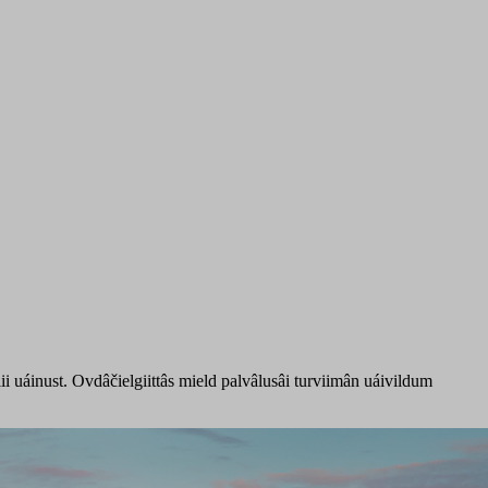
lii uáinust. Ovdâčielgiittâs mield palvâlusâi turviimân uáivildum