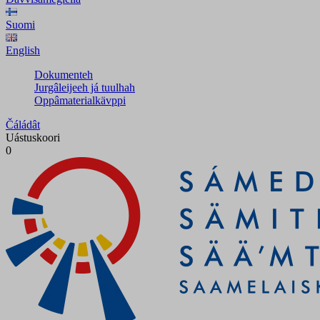
Suomi
English
Dokumenteh
Jurgâleijeeh já tuulhah
Oppâmaterialkävppi
Čáládât
Uástuskoori
0