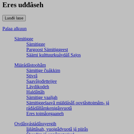
Eres uđđâseh
Palaa alkuun
Sämitigge
Sämitigge
Pargoost Sämitiggeest
Säämi kulttuurkuávdáš Sajos
Miärádâstoohâm
Sämitige čuákkim
Stivrâ
Saavâjođetteijee
Lävdikodeh
Haldâttâh
Sämitige vaaljah
Sämitiggelaavâ miäldásâš oovtâsttoimâm- já
ráđádâllâmkenigâsvuotâ
Eres toimâorgaaneh
Ovdâsvástádâssyergih
Iäláttâsah, vuoigâdvuotâ já piirâs