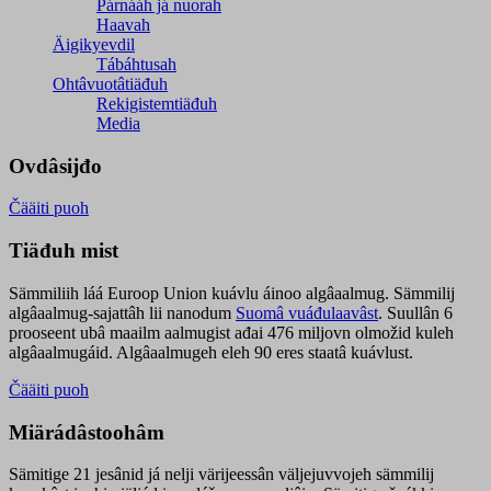
Párnááh já nuorah
Haavah
Äigikyevdil
Tábáhtusah
Ohtâvuotâtiäđuh
Rekigistemtiäđuh
Media
Ovdâsijđo
Čääiti puoh
Tiäđuh mist
Sämmiliih láá Euroop Union kuávlu áinoo algâaalmug. Sämmilij
algâaalmug-sajattâh lii nanodum
Suomâ vuáđulaavâst
. Suullân 6
prooseent ubâ maailm aalmugist ađai 476 miljovn olmožid kuleh
algâaalmugáid. Algâaalmugeh eleh 90 eres staatâ kuávlust.
Čääiti puoh
Miärádâstoohâm
Sämitige 21 jesânid já nelji värijeessân väljejuvvojeh sämmilij