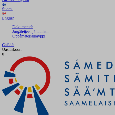
Suomi
English
Dokumenteh
Jurgâleijeeh já tuulhah
Oppâmaterialkävppi
Čáládât
Uástuskoori
0