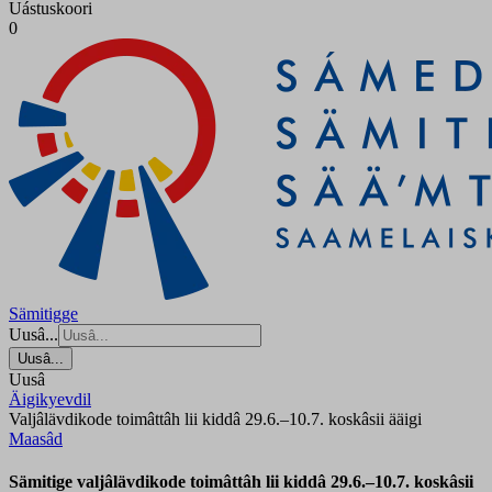
Uástuskoori
0
Sämitigge
Uusâ...
Uusâ...
Uusâ
Äigikyevdil
Valjâlävdikode toimâttâh lii kiddâ 29.6.–10.7. koskâsii ääigi
Maasâd
Sämitige valjâlävdikode toimâttâh lii kiddâ 29.6.–10.7. koskâsii