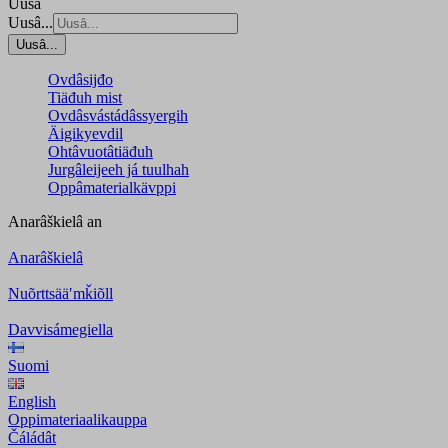
Uusâ
Uusâ...
Uusâ...
Ovdâsijđo
Tiäđuh mist
Ovdâsvástádâssyergih
Äigikyevdil
Ohtâvuotâtiäđuh
Jurgâleijeeh já tuulhah
Oppâmaterialkävppi
Anarâškielâ
an
Anarâškielâ
Nuõrttsääʹmǩiõll
Davvisámegiella
Suomi
English
Oppimateriaalikauppa
Čáládât