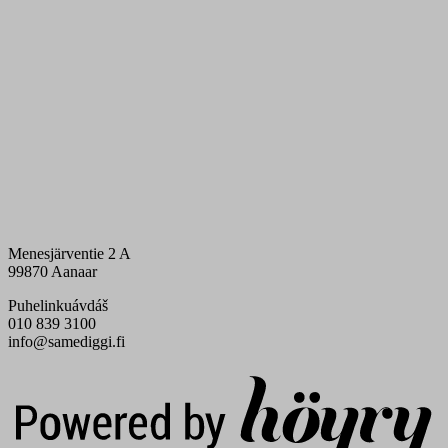
Menesjärventie 2 A
99870 Aanaar
Puhelinkuávdáš
010 839 3100
info@samediggi.fi
Digi- ja mainostoimisto Höyry Rovaniemi ja Oulu