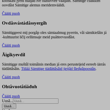
kooskâst jyehi niäljád ive olášuvvee vaaljâin. Sämitige čuákkim
oovdâst Sämitige alemus meridemvääldi.
Čääiti puoh
Ovdâsvástádâssyergih
Sämitiggeest mij porgâp oles sämiaalmug pyerrin, vâi sämikielâin já
-kulttuurist ličij eellimsaje meid puátteevuođâst.
Čääiti puoh
Äigikyevdil
Sämitigge muštâl toimâinis median já eres perusteijeid eereeb iärrás
tiäđáttâsâin.
Tiiláá Sämitige tiäđáttâsâid jieijâd šleđgâpoostân
.
Čääiti puoh
Ohtâvuotâtiäđuh
Čääiti puoh
Uusâ...
Uusâ...