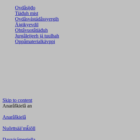
Ovdâsijđo
Tiäđuh mist
Ovdâsvástádâssyergih
Äigikyevdil
Ohtâvuotâtiäđuh
Jurgâleijeeh já tuulhah
Oppâmaterialkävppi
Skip to content
Anarâškielâ
an
Anarâškielâ
Nuõrttsääʹmǩiõll
Davvisámegiella