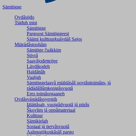
Sämitigge
Ovdâsijđo
Tiäđuh mist
Sämitigge
Pargoost Sämitiggeest
Säämi kulttuurkuávdáš Sajos
Miärádâstoohâm
Sämitige čuákkim
Stivrâ
Saavâjođetteijee
Lävdikodeh
Haldâttâh
Vaaljah
Sämitiggelaavâ miäldásâš oovtâsttoimâm- já
ráđádâllâmkenigâsvuotâ
Eres toimâorgaaneh
Ovdâsvástádâssyergih
Iäláttâsah, vuoigâdvuotâ já piirâs
Škovlim já oppâmateriaal
Kulttuur
Sämikielah
Sosiaal já tiervâsvuotâ
Aalmugijkoskâsâš pargo