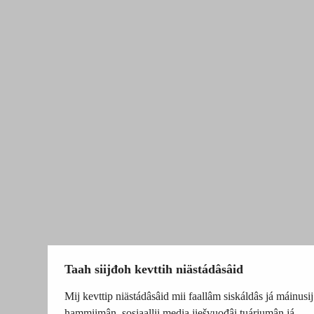
Taah siijđoh kevttih niästádâsâid
Mij kevttip niästádâsâid mii faallâm siskáldâs já máinusij
hammiimân, sosiaallii media jiešvuođâi tuárjumân já