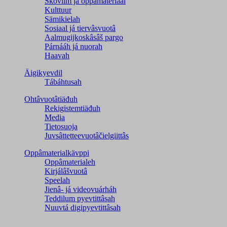
Škovlim já oppâmateriaal
Kulttuur
Sämikielah
Sosiaal já tiervâsvuotâ
Aalmugijkoskâsâš pargo
Párnááh já nuorah
Haavah
Äigikyevdil
Tábáhtusah
Ohtâvuotâtiäđuh
Rekigistemtiäđuh
Media
Tietosuoja
Juvsâttetteevuotâčielgiittâs
Oppâmaterialkävppi
Oppâmaterialeh
Kirjálâšvuotâ
Speelah
Jienâ- já videovuárháh
Teddilum pyevtittâsah
Nuuvtá digipyevtittâsah