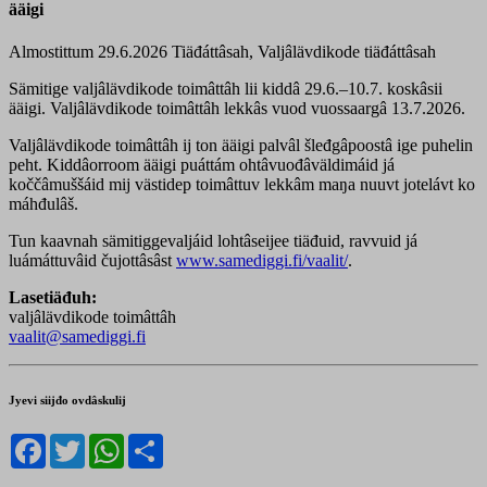
ääigi
Almostittum 29.6.2026
Tiäđáttâsah, Valjâlävdikode tiäđáttâsah
Sämitige valjâlävdikode toimâttâh lii kiddâ 29.6.–10.7. koskâsii
ääigi. Valjâlävdikode toimâttâh lekkâs vuod vuossaargâ 13.7.2026.
Valjâlävdikode toimâttâh ij ton ääigi palvâl šleđgâpoostâ ige puhelin
peht. Kiddâorroom ääigi puáttám ohtâvuođâväldimáid já
koččâmuššáid mij västidep toimâttuv lekkâm maŋa nuuvt jotelávt ko
máhđulâš.
Tun kaavnah sämitiggevaljáid lohtâseijee tiäđuid, ravvuid já
luámáttuvâid čujottâsâst
www.samediggi.fi/vaalit/
.
Lasetiäđuh:
valjâlävdikode toimâttâh
vaalit@samediggi.fi
Jyevi siijđo ovdâskulij
Facebook
Twitter
WhatsApp
Share