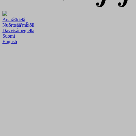
Anarâškielâ
Nuõrttsääʹmǩiõll
Davvisámegiella
Suomi
English