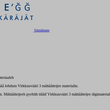
Sämitigge
teriaaleh
láá lobdum Virkkuuvääri 3 máttáátteijee materialin.
n. Máttáátteijeeh pyehtih tiiláđ Virkkuuvääri 3 máttáátteijee digimateri