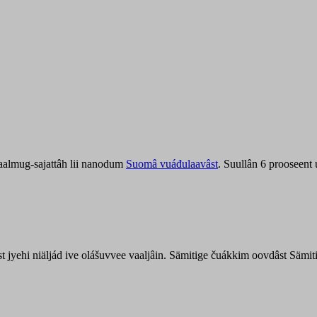
aalmug-sajattâh lii nanodum
Suomâ vuáđulaavâst
. Suullân 6 prooseent
âst jyehi niäljád ive olášuvvee vaaljâin. Sämitige čuákkim oovdâst Säm