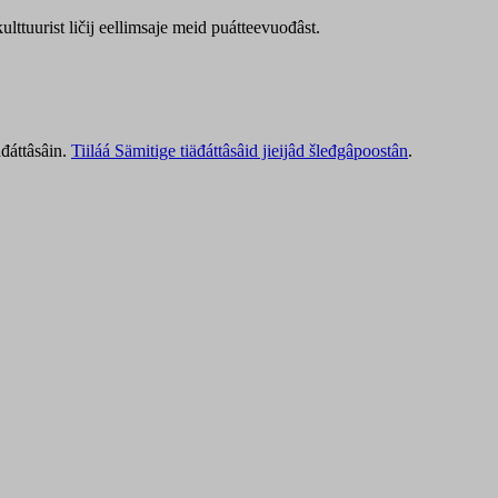
lttuurist ličij eellimsaje meid puátteevuođâst.
äđáttâsâin.
Tiiláá Sämitige tiäđáttâsâid jieijâd šleđgâpoostân
.