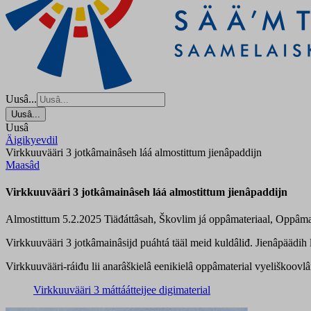
Uusâ...
Uusâ...
Uusâ
Äigikyevdil
Virkkuuvääri 3 jotkâmainâseh láá almostittum jienâpaddijn
Maasâd
Virkkuuvääri 3 jotkâmainâseh láá almostittum jienâpaddijn
Almostittum 5.2.2025
Tiäđáttâsah, Škovlim já oppâmateriaal, Oppâma
Virkkuuvääri 3 jotkâmainâsijd puáhtá tääl meid kuldâliđ. Jienâpäädih 
Virkkuuvääri-ráiđu lii anarâškielâ eenikielâ oppâmaterial vyeliškoovlâ
Virkkuuvääri 3 máttáátteijee digimaterial