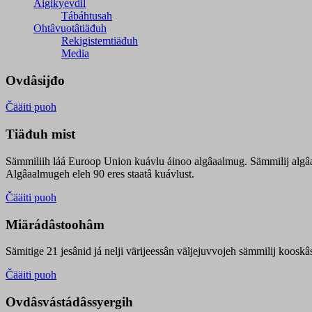
Äigikyevdil
Tábáhtusah
Ohtâvuotâtiäđuh
Rekigistemtiäđuh
Media
Ovdâsijđo
Čääiti puoh
Tiäđuh mist
Sämmiliih láá Euroop Union kuávlu áinoo algâaalmug. Sämmilij algâ
Algâaalmugeh eleh 90 eres staatâ kuávlust.
Čääiti puoh
Miärádâstoohâm
Sämitige 21 jesânid já nelji värijeessân väljejuvvojeh sämmilij koosk
Čääiti puoh
Ovdâsvástádâssyergih