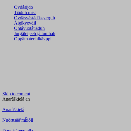
Ovdâsijđo
Tiäđuh mist
Ovdâsvástádâssyergih
Äigikyevdil
Ohtâvuotâtiäđuh
Jurgâleijeeh já tuulhah
Oppâmaterialkävppi
Skip to content
Anarâškielâ
an
Anarâškielâ
Nuõrttsääʹmǩiõll
Davvisámegiella