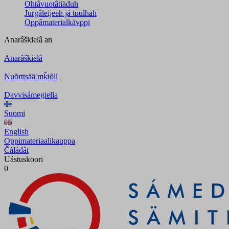
Ohtâvuotâtiäđuh
Jurgâleijeeh já tuulhah
Oppâmaterialkävppi
Anarâškielâ
an
Anarâškielâ
Nuõrttsääʹmǩiõll
Davvisámegiella
Suomi
English
Oppimateriaalikauppa
Čáládât
Uástuskoori
0