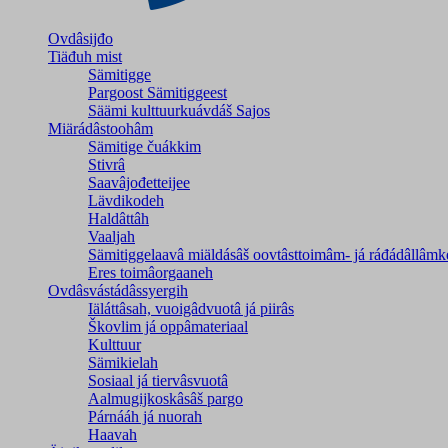
Ovdâsijđo
Tiäđuh mist
Sämitigge
Pargoost Sämitiggeest
Säämi kulttuurkuávdáš Sajos
Miärádâstoohâm
Sämitige čuákkim
Stivrâ
Saavâjođetteijee
Lävdikodeh
Haldâttâh
Vaaljah
Sämitiggelaavâ miäldásâš oovtâsttoimâm- já ráđádâllâmk
Eres toimâorgaaneh
Ovdâsvástádâssyergih
Iäláttâsah, vuoigâdvuotâ já piirâs
Škovlim já oppâmateriaal
Kulttuur
Sämikielah
Sosiaal já tiervâsvuotâ
Aalmugijkoskâsâš pargo
Párnááh já nuorah
Haavah