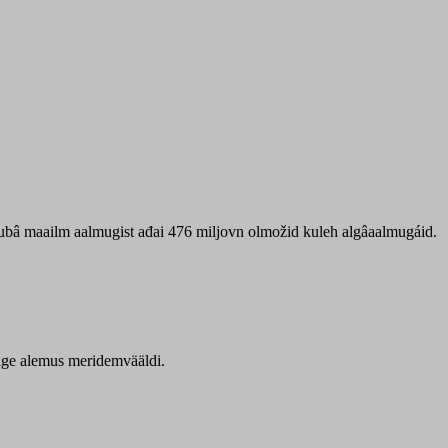
 ubâ maailm aalmugist ađai 476 miljovn olmožid kuleh algâaalmugáid.
itige alemus meridemvääldi.