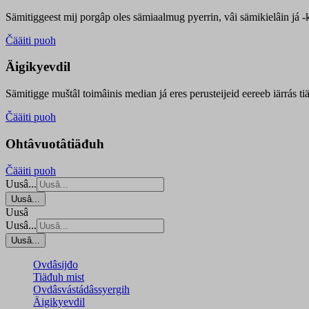
Sämitiggeest mij porgâp oles sämiaalmug pyerrin, vâi sämikielâin já -ku
Čääiti puoh
Äigikyevdil
Sämitigge muštâl toimâinis median já eres perusteijeid eereeb iärrás ti
Čääiti puoh
Ohtâvuotâtiäđuh
Čääiti puoh
Uusâ...
Uusâ...
Uusâ
Uusâ...
Uusâ...
Ovdâsijđo
Tiäđuh mist
Ovdâsvástádâssyergih
Äigikyevdil