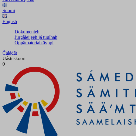
Suomi
English
Dokumenteh
Jurgâleijeeh já tuulhah
Oppâmaterialkävppi
Čáládât
Uástuskoori
0