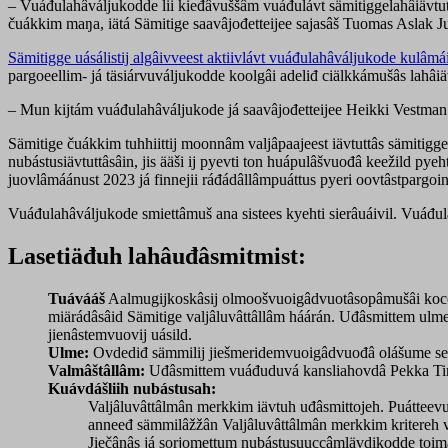
– Vuáđulahâváljukodde lii kieđâvuššâm vuáđulávt sämitiggelahâiävtuttâ
čuákkim maŋa, iätá Sämitige saavâjođetteijee sajasâš Tuomas Aslak J
Sämitigge uásálistij algâivveest aktiivlávt vuáđulahâváljukode kulâmá
pargoeellim- já täsiárvuváljukodde koolgâi adeliđ ciälkkámušâs lahâiäv
– Mun kijtám vuáđulahâváljukode já saavâjođetteijee Heikki Vestman pro
Sämitige čuákkim tuhhiittij moonnâm valjâpaajeest iävtuttâs sämitiggel
nubástusiävtuttâsâin, jis ääši ij pyevti ton huápulâšvuođâ keežild pye
juovlâmáánust 2023 já finnejii ráđádâllâmpuáttus pyeri oovtâstpargoin
Vuáđulahâváljukode smiettâmuš ana sistees kyehti sierâuáivil. Vuáđu
Lasetiäđuh lahâuđâsmitmist:
Tuávááš
Aalmugijkoskâsij olmoošvuoigâdvuotâsopâmušâi kocce
miärádâsâid Sämitige valjâluvâttâllâm háárán. Uđâsmittem ulme
jienâstemvuovij uásild.
Ulme:
Ovdediđ sämmilij jiešmeridemvuoigâdvuođâ olášume sehe p
Valmâštâllâm:
Uđâsmittem vuáđuduvá kansliahovdâ Pekka Timosi
Kuávdášliih nubástusah:
Valjâluvâttâlmân merkkim iävtuh uđâsmittojeh. Puátteevuođ
anneeđ sämmilâžžân Valjâluvâttâlmân merkkim kritereh vä
Jiečânâs já sorjomettum nubástusuuccâmlävdikodde toimâč