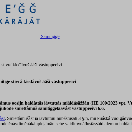
Sämitigge
stivrâ kieđâvuš ääši vástuppeeivi
tige stivrâ kieđâvuš ääši vástuppeeivi
âmus oosijn haldâttâs iävtuttâs miäldásâžžân (HE 100/2023 vp).
Vu
ukode smiettâmuš sämitiggelaavâst vástuppeeivi 6.6.
âst
. Smiettâmušâst iä iävtuttuu nubástusah 3 §:n, mii kuáská vuoigâdvu
ikode čuávdimčuákánpiejâmân
sehe väidimvuáđustâssáid alemuu haldâtt