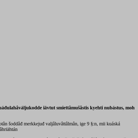
áđulahâváljukodde iävtut smiettâmušâstis kyehti nubástus, moh
otân šoddâđ merkkejuđ valjâluvâttâlmân, ige 9 §:n, mii kuáská
âhriähtán