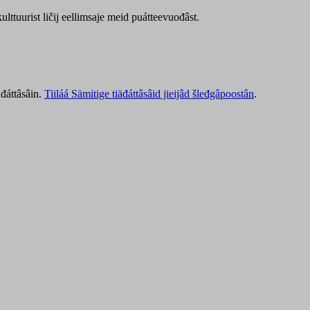
lttuurist ličij eellimsaje meid puátteevuođâst.
äđáttâsâin.
Tiiláá Sämitige tiäđáttâsâid jieijâd šleđgâpoostân
.