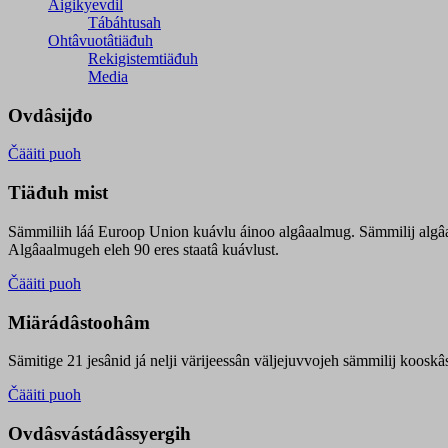
Äigikyevdil
Tábáhtusah
Ohtâvuotâtiäđuh
Rekigistemtiäđuh
Media
Ovdâsijđo
Čääiti puoh
Tiäđuh mist
Sämmiliih láá Euroop Union kuávlu áinoo algâaalmug. Sämmilij algâ
Algâaalmugeh eleh 90 eres staatâ kuávlust.
Čääiti puoh
Miärádâstoohâm
Sämitige 21 jesânid já nelji värijeessân väljejuvvojeh sämmilij koosk
Čääiti puoh
Ovdâsvástádâssyergih