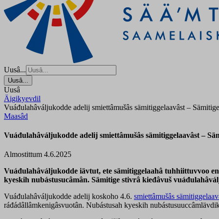
Uusâ...
Uusâ...
Uusâ
Äigikyevdil
Vuáđulahâváljukodde adelij smiettâmušâs sämitiggelaavâst – Sämitige 
Maasâd
Vuáđulahâváljukodde adelij smiettâmušâs sämitiggelaavâst – Sämi
Almostittum 4.6.2025
Vuáđulahâváljukodde iävtut, ete sämitiggelaahâ tuhhiittuvvoo en
kyeskih nubástusucâmân. Sämitige stivrâ kieđâvuš vuáđulahâválj
Vuáđulahâváljukodde adelij koskoho 4.6.
smiettâmušâs sämitiggelaav
ráđádâllâmkenigâsvuotân. Nubástusah kyeskih nubástusuuccâmlävd