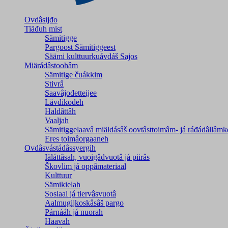
Ovdâsijđo
Tiäđuh mist
Sämitigge
Pargoost Sämitiggeest
Säämi kulttuurkuávdáš Sajos
Miärádâstoohâm
Sämitige čuákkim
Stivrâ
Saavâjođetteijee
Lävdikodeh
Haldâttâh
Vaaljah
Sämitiggelaavâ miäldásâš oovtâsttoimâm- já ráđádâllâmk
Eres toimâorgaaneh
Ovdâsvástádâssyergih
Iäláttâsah, vuoigâdvuotâ já piirâs
Škovlim já oppâmateriaal
Kulttuur
Sämikielah
Sosiaal já tiervâsvuotâ
Aalmugijkoskâsâš pargo
Párnááh já nuorah
Haavah