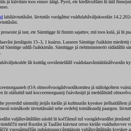
s já kiävttám toos ennuv ääigi. Pyeri, ete kieđâvuššâm lii tääl finneju
uuso.
id
lahâiävtuttâsâst. Iävtuttâs vuolgâttui vuáđulahâváljukoodán 14.2.2
tuttâsâst.
sesist já tast, ete Sämitigge lii finnim sajattuv, mii toos kulá, já lii
aavâst jienâiguin 15–3, 1 kuárus. Lasseen Sämitige čuákkim mieđettij st
htiđ Sämitige uđđâ čuákkimân. Sämitigge já riehtiministeriö ráđádâllii 
.
lahâváljukodde lâi kuittâg oovtâmielâlâš vuáđulaavâmiäldásâšvuotân ky
emorgaaneh (OA olmoošvuoigâdvuotâkomitea já näliolgoštem vuástásâš
n lii olášuttiđ taid kocceemorgaanij čuávdusijd já meddâlistiđ olmooš
yerediđ sämmilij jieijâs kielân já kulttuurân kyeskee jiešhaldâšem j
i toimâkode iävtuttâssáid sehe ovdebij toimâkuudij paargon. Iävtuttâ
âst valjâluvâttâllâm uásild lii koččâmuš tuš vuoigâdvuođâst jienâstiđ j
stidiččii meid Ruotâst já Taažâst kiävtust orroo kielân vuáđuduvvee v
čij vuossâmužžân nubástusuuccâmtäässin valjâluvâttâlmân kyeskee aaši