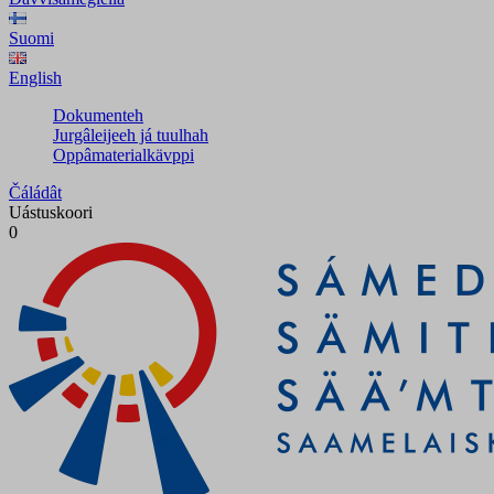
Suomi
English
Dokumenteh
Jurgâleijeeh já tuulhah
Oppâmaterialkävppi
Čáládât
Uástuskoori
0