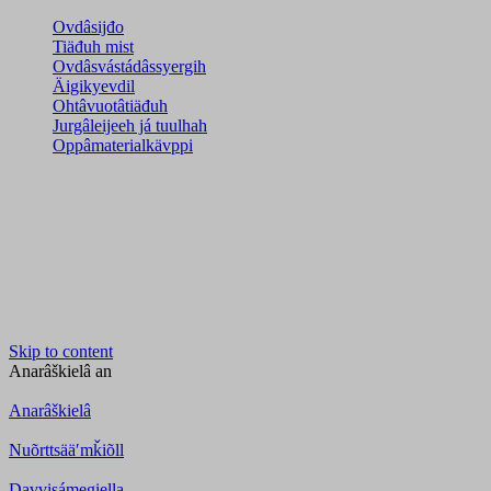
Ovdâsijđo
Tiäđuh mist
Ovdâsvástádâssyergih
Äigikyevdil
Ohtâvuotâtiäđuh
Jurgâleijeeh já tuulhah
Oppâmaterialkävppi
Skip to content
Anarâškielâ
an
Anarâškielâ
Nuõrttsääʹmǩiõll
Davvisámegiella