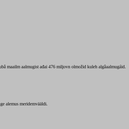
 ubâ maailm aalmugist ađai 476 miljovn olmožid kuleh algâaalmugáid.
itige alemus meridemvääldi.