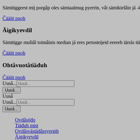
Sämitiggeest mij porgâp oles sämiaalmug pyerrin, vâi sämikielâin já -ku
Čääiti puoh
Äigikyevdil
Sämitigge muštâl toimâinis median já eres perusteijeid eereeb iärrás ti
Čääiti puoh
Ohtâvuotâtiäđuh
Čääiti puoh
Uusâ...
Uusâ...
Uusâ
Uusâ...
Uusâ...
Ovdâsijđo
Tiäđuh mist
Ovdâsvástádâssyergih
Äigikyevdil