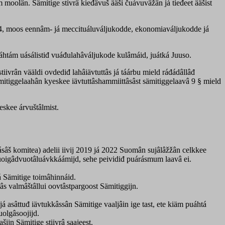
m moolân. Sämitige stivrâ kieđâvuš ääši čuávuvâžân já tieđeet ääšist
024, moos eennâm- já meccituáluváljukodde, ekonomiaváljukodde já
 puáhtám uásálistiđ vuáđulahâváljukode kulâmáid, juátká Juuso.
iivrân vääldi ovdediđ lahâiävtuttâs já táárbu mield ráđádâllâđ
sämitiggelaahân kyeskee iävtuttâshammiittâsâst sämitiggelaavâ 9 § mield
eskee árvuštâlmist.
 komitea) adelii iivij 2019 já 2022 Suomân sujâlâžžân celkkee
vuoigâdvuotâluávkkáámijd, sehe peividiđ puárásmum laavâ ei.
á Sämitige toimâhinnáid.
s valmâštâllui oovtâstpargoost Sämitiggijn.
á asâttuđ iävtukkâssân Sämitige vaaljâin ige tast, ete kiäm puáhtá
uolgâsoojijd.
jn Sämitige stiivrâ saajeest.