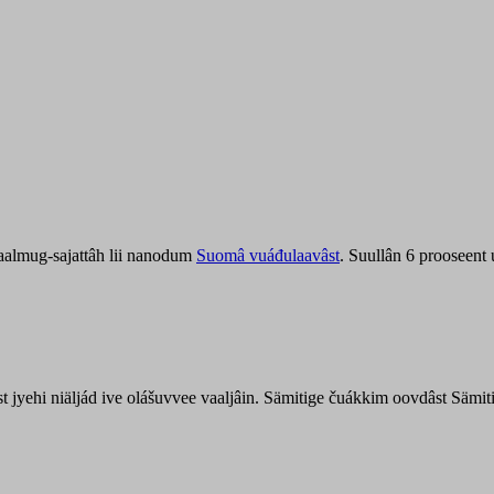
aalmug-sajattâh lii nanodum
Suomâ vuáđulaavâst
. Suullân 6 prooseent
âst jyehi niäljád ive olášuvvee vaaljâin. Sämitige čuákkim oovdâst Säm