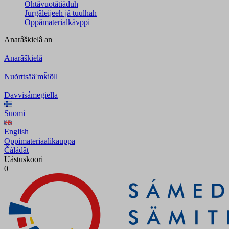
Ohtâvuotâtiäđuh
Jurgâleijeeh já tuulhah
Oppâmaterialkävppi
Anarâškielâ
an
Anarâškielâ
Nuõrttsääʹmǩiõll
Davvisámegiella
Suomi
English
Oppimateriaalikauppa
Čáládât
Uástuskoori
0