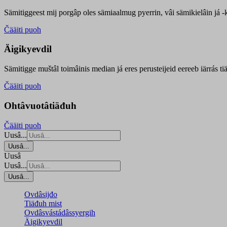
Sämitiggeest mij porgâp oles sämiaalmug pyerrin, vâi sämikielâin já -ku
Čääiti puoh
Äigikyevdil
Sämitigge muštâl toimâinis median já eres perusteijeid eereeb iärrás ti
Čääiti puoh
Ohtâvuotâtiäđuh
Čääiti puoh
Uusâ...
Uusâ...
Uusâ
Uusâ...
Uusâ...
Ovdâsijđo
Tiäđuh mist
Ovdâsvástádâssyergih
Äigikyevdil