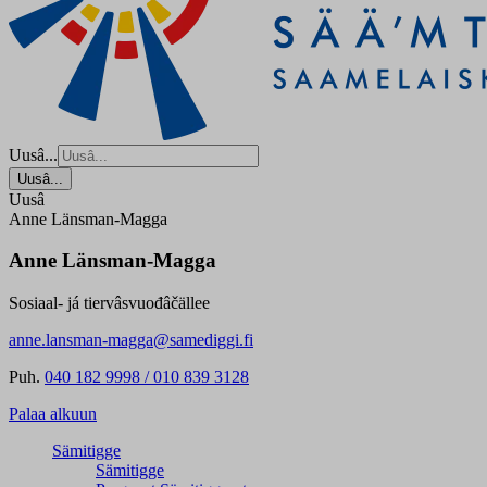
Uusâ...
Uusâ...
Uusâ
Anne Länsman-Magga
Anne Länsman-Magga
Sosiaal- já tiervâsvuođâčällee
anne.lansman-magga@samediggi.fi
Puh.
040 182 9998 / 010 839 3128
Palaa alkuun
Sämitigge
Sämitigge