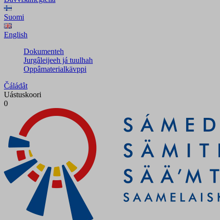
Suomi
English
Dokumenteh
Jurgâleijeeh já tuulhah
Oppâmaterialkävppi
Čáládât
Uástuskoori
0