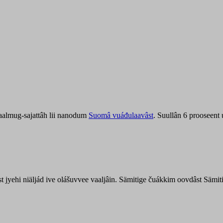
aalmug-sajattâh lii nanodum
Suomâ vuáđulaavâst
. Suullân 6 prooseent
âst jyehi niäljád ive olášuvvee vaaljâin. Sämitige čuákkim oovdâst Säm