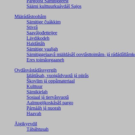
Pargoost Sämitiggeest
Säämi kulttuurkuávdáš Sajos
Miärádâstoohâm
Sämitige čuákkim
Stivrâ
Saavâjođetteijee
Lävdikodeh
Haldâttâh
Sämitige vaaljah
Sämitiggelaavâ miäldásâš oovtâsttoimâm- já ráđádâllâmk
Eres toimâorgaaneh
Ovdâsvástádâssyergih
Iäláttâsah, vuoigâdvuotâ já piirâs
Škovlim já oppâmateriaal
Kulttuur
Sämikielah
Sosiaal já tiervâsvuotâ
Aalmugijkoskâsâš pargo
Párnááh já nuorah
Haavah
Äigikyevdil
Tábáhtusah