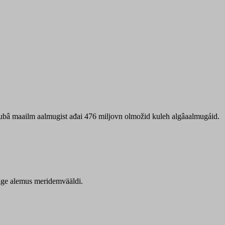
 ubâ maailm aalmugist ađai 476 miljovn olmožid kuleh algâaalmugáid.
itige alemus meridemvääldi.