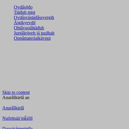
Ovdâsijđo
Tiäđuh mist
Ovdâsvástádâssyergih
Äigikyevdil
Ohtâvuotâtiäđuh
Jurgâleijeeh já tuulhah
Oppâmaterialkävppi
Skip to content
Anarâškielâ
an
Anarâškielâ
Nuõrttsääʹmǩiõll
Davvisámegiella