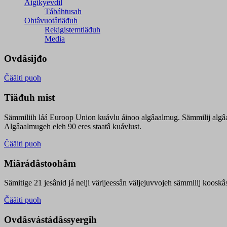
Äigikyevdil
Tábáhtusah
Ohtâvuotâtiäđuh
Rekigistemtiäđuh
Media
Ovdâsijđo
Čääiti puoh
Tiäđuh mist
Sämmiliih láá Euroop Union kuávlu áinoo algâaalmug. Sämmilij algâ
Algâaalmugeh eleh 90 eres staatâ kuávlust.
Čääiti puoh
Miärádâstoohâm
Sämitige 21 jesânid já nelji värijeessân väljejuvvojeh sämmilij koosk
Čääiti puoh
Ovdâsvástádâssyergih