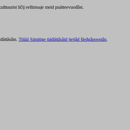
lttuurist ličij eellimsaje meid puátteevuođâst.
äđáttâsâin.
Tiiláá Sämitige tiäđáttâsâid jieijâd šleđgâpoostân
.