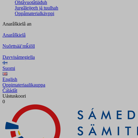
Ohtâvuotâtiäđuh
Jurgâleijeeh já tuulhah
Oppâmaterialkävppi
Anarâškielâ
an
Anarâškielâ
Nuõrttsääʹmǩiõll
Davvisámegiella
Suomi
English
Oppimateriaalikauppa
Čáládât
Uástuskoori
0