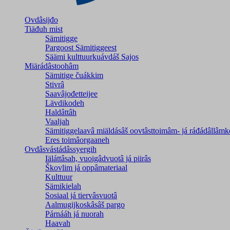
Ovdâsijđo
Tiäđuh mist
Sämitigge
Pargoost Sämitiggeest
Säämi kulttuurkuávdáš Sajos
Miärádâstoohâm
Sämitige čuákkim
Stivrâ
Saavâjođetteijee
Lävdikodeh
Haldâttâh
Vaaljah
Sämitiggelaavâ miäldásâš oovtâsttoimâm- já ráđádâllâmk
Eres toimâorgaaneh
Ovdâsvástádâssyergih
Iäláttâsah, vuoigâdvuotâ já piirâs
Škovlim já oppâmateriaal
Kulttuur
Sämikielah
Sosiaal já tiervâsvuotâ
Aalmugijkoskâsâš pargo
Párnááh já nuorah
Haavah