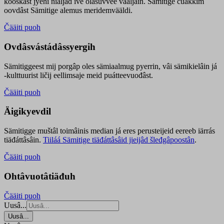
kooskâst jyehi niäljád ive olášuvvee vaaljâin. Sämitige čuákkim
oovdâst Sämitige alemus meridemvääldi.
Čääiti puoh
Ovdâsvástádâssyergih
Sämitiggeest mij porgâp oles sämiaalmug pyerrin, vâi sämikielâin já
-kulttuurist ličij eellimsaje meid puátteevuođâst.
Čääiti puoh
Äigikyevdil
Sämitigge muštâl toimâinis median já eres perusteijeid eereeb iärrás
tiäđáttâsâin.
Tiiláá Sämitige tiäđáttâsâid jieijâd šleđgâpoostân
.
Čääiti puoh
Ohtâvuotâtiäđuh
Čääiti puoh
Uusâ...
Uusâ...