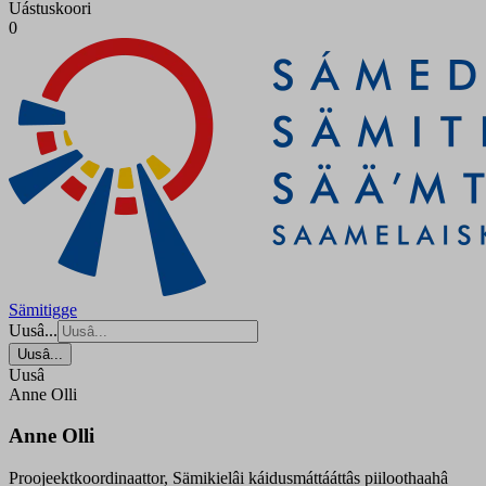
Uástuskoori
0
Sämitigge
Uusâ...
Uusâ...
Uusâ
Anne Olli
Anne Olli
Proojeektkoordinaattor, Sämikielâi káidusmáttááttâs piiloothaahâ