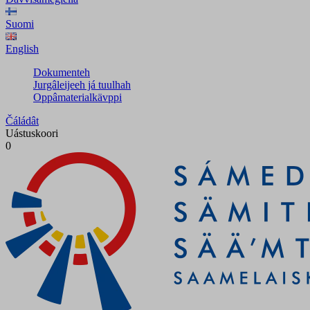
Suomi
English
Dokumenteh
Jurgâleijeeh já tuulhah
Oppâmaterialkävppi
Čáládât
Uástuskoori
0