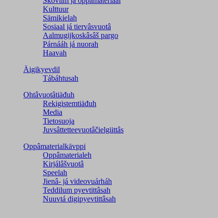
Škovlim já oppâmateriaal
Kulttuur
Sämikielah
Sosiaal já tiervâsvuotâ
Aalmugijkoskâsâš pargo
Párnááh já nuorah
Haavah
Äigikyevdil
Tábáhtusah
Ohtâvuotâtiäđuh
Rekigistemtiäđuh
Media
Tietosuoja
Juvsâttetteevuotâčielgiittâs
Oppâmaterialkävppi
Oppâmaterialeh
Kirjálâšvuotâ
Speelah
Jienâ- já videovuárháh
Teddilum pyevtittâsah
Nuuvtá digipyevtittâsah