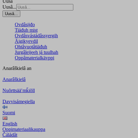
Uusâ
Uusâ...
Uusâ...
Ovdâsijđo
Tiäđuh mist
Ovdâsvástádâssyergih
Äigikyevdil
Ohtâvuotâtiäđuh
Jurgâleijeeh já tuulhah
Oppâmaterialkävppi
Anarâškielâ
an
Anarâškielâ
Nuõrttsääʹmǩiõll
Davvisámegiella
Suomi
English
Oppimateriaalikauppa
Čáládât