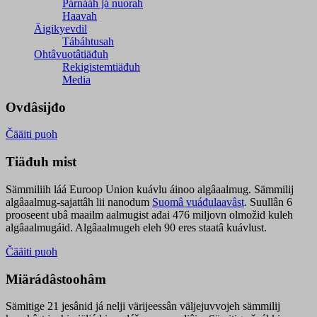
Párnááh já nuorah
Haavah
Äigikyevdil
Tábáhtusah
Ohtâvuotâtiäđuh
Rekigistemtiäđuh
Media
Ovdâsijđo
Čääiti puoh
Tiäđuh mist
Sämmiliih láá Euroop Union kuávlu áinoo algâaalmug. Sämmilij
algâaalmug-sajattâh lii nanodum
Suomâ vuáđulaavâst
. Suullân 6
prooseent ubâ maailm aalmugist ađai 476 miljovn olmožid kuleh
algâaalmugáid. Algâaalmugeh eleh 90 eres staatâ kuávlust.
Čääiti puoh
Miärádâstoohâm
Sämitige 21 jesânid já nelji värijeessân väljejuvvojeh sämmilij