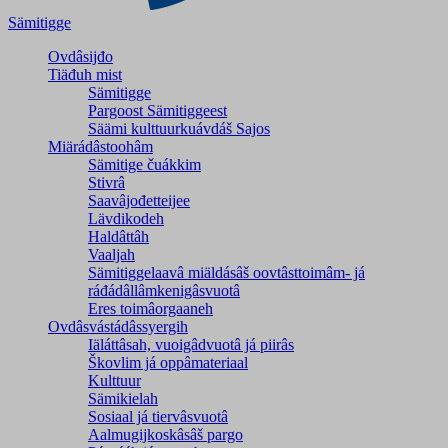
Sämitigge
Ovdâsijđo
Tiäđuh mist
Sämitigge
Pargoost Sämitiggeest
Säämi kulttuurkuávdáš Sajos
Miärádâstoohâm
Sämitige čuákkim
Stivrâ
Saavâjođetteijee
Lävdikodeh
Haldâttâh
Vaaljah
Sämitiggelaavâ miäldásâš oovtâsttoimâm- já
ráđádâllâmkenigâsvuotâ
Eres toimâorgaaneh
Ovdâsvástádâssyergih
Iäláttâsah, vuoigâdvuotâ já piirâs
Škovlim já oppâmateriaal
Kulttuur
Sämikielah
Sosiaal já tiervâsvuotâ
Aalmugijkoskâsâš pargo