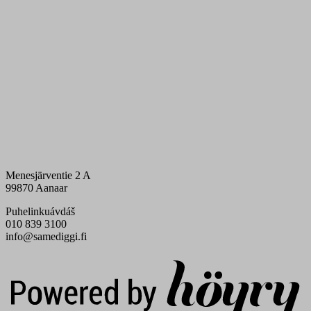
Menesjärventie 2 A
99870 Aanaar
Puhelinkuávdáš
010 839 3100
info@samediggi.fi
Digi- ja mainostoimisto Höyry Rovaniemi ja Oulu