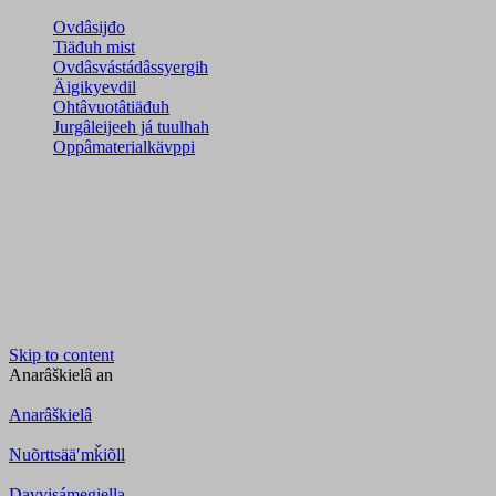
Ovdâsijđo
Tiäđuh mist
Ovdâsvástádâssyergih
Äigikyevdil
Ohtâvuotâtiäđuh
Jurgâleijeeh já tuulhah
Oppâmaterialkävppi
Skip to content
Anarâškielâ
an
Anarâškielâ
Nuõrttsääʹmǩiõll
Davvisámegiella