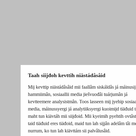
Taah siijđoh kevttih niästádâsâid
Mij kevttip niästádâsâid mii faallâm siskáldâs já máinusij
hammiimân, sosiaallii media jiešvuođâi tuárjumân já
kevtteemere analysistmân. Toos lasseen mij jyehip sosiaal
media, máinussyergi já analytiiksyergi kuoimijd tiäđuid t
maht tun kiävtáh mii siijđoid. Mii kyeimih pyehtih ovtâsti
taid tiäđuid eres tiäđoid, maid tun lah sijjân adelâm tâi m
nurrum, ko tun lah kiävttám sii palvâlusâid.