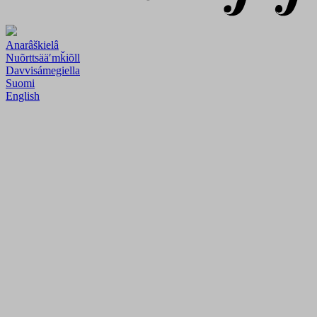
Anarâškielâ
Nuõrttsääʹmǩiõll
Davvisámegiella
Suomi
English