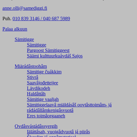
anne.olli@samediggi.fi
Puh.
010 839 3146 / 040 687 5989
Palaa alkuun
Sämitigge
Sämitigge
Pargoost Sämitiggeest
Säämi kulttuurkuávdáš Sajos
Miärádâstoohâm
Sämitige čuákkim
Stivrâ
Saavâjođetteijee
Lävdikodeh
Haldâttâh
Sämitige vaaljah
Sämitiggelaavâ miäldásâš oovtâsttoimâm- já
ráđádâllâmkenigâsvuotâ
Eres toimâorgaaneh
Ovdâsvástádâssyergih
Iäláttâsah, vuoigâdvuotâ já piirâs