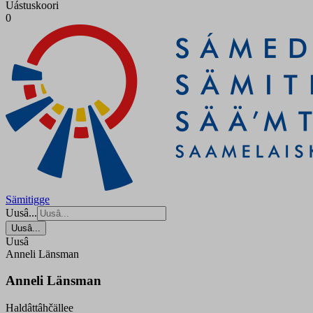
Uástuskoori
0
Sämitigge
Uusâ...
Uusâ...
Uusâ
Anneli Länsman
Anneli Länsman
Haldâttâhčällee