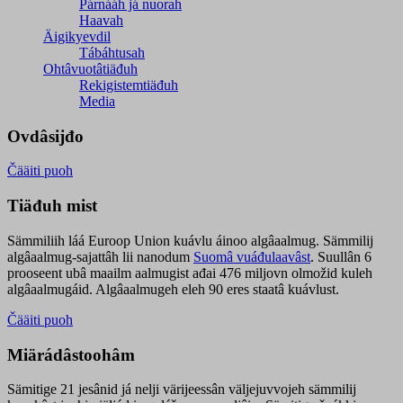
Párnááh já nuorah
Haavah
Äigikyevdil
Tábáhtusah
Ohtâvuotâtiäđuh
Rekigistemtiäđuh
Media
Ovdâsijđo
Čääiti puoh
Tiäđuh mist
Sämmiliih láá Euroop Union kuávlu áinoo algâaalmug. Sämmilij
algâaalmug-sajattâh lii nanodum
Suomâ vuáđulaavâst
. Suullân 6
prooseent ubâ maailm aalmugist ađai 476 miljovn olmožid kuleh
algâaalmugáid. Algâaalmugeh eleh 90 eres staatâ kuávlust.
Čääiti puoh
Miärádâstoohâm
Sämitige 21 jesânid já nelji värijeessân väljejuvvojeh sämmilij