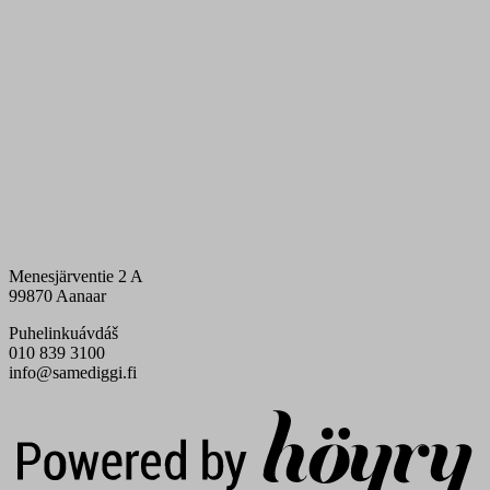
Menesjärventie 2 A
99870 Aanaar
Puhelinkuávdáš
010 839 3100
info@samediggi.fi
Digi- ja mainostoimisto Höyry Rovaniemi ja Oulu