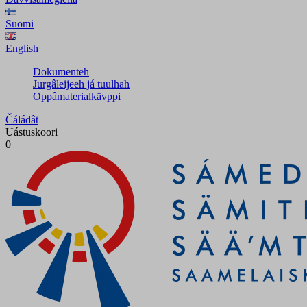
Suomi
English
Dokumenteh
Jurgâleijeeh já tuulhah
Oppâmaterialkävppi
Čáládât
Uástuskoori
0