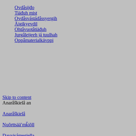
Ovdâsijđo
Tiäđuh mist
Ovdâsvástádâssyergih
Äigikyevdil
Ohtâvuotâtiäđuh
Jurgâleijeeh já tuulhah
Oppâmaterialkävppi
Skip to content
Anarâškielâ
an
Anarâškielâ
Nuõrttsääʹmǩiõll
Davvisámegiella