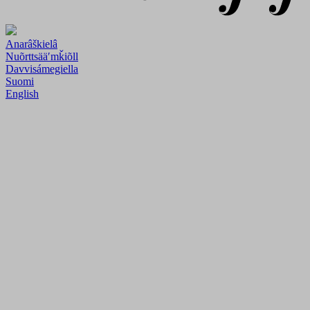
Anarâškielâ
Nuõrttsääʹmǩiõll
Davvisámegiella
Suomi
English