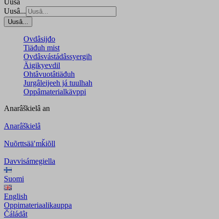
Uusâ
Uusâ...
Uusâ...
Ovdâsijđo
Tiäđuh mist
Ovdâsvástádâssyergih
Äigikyevdil
Ohtâvuotâtiäđuh
Jurgâleijeeh já tuulhah
Oppâmaterialkävppi
Anarâškielâ
an
Anarâškielâ
Nuõrttsääʹmǩiõll
Davvisámegiella
Suomi
English
Oppimateriaalikauppa
Čáládât