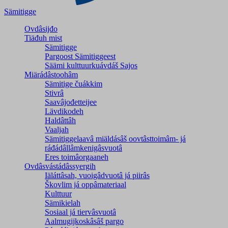
Sämitigge
Ovdâsijđo
Tiäđuh mist
Sämitigge
Pargoost Sämitiggeest
Säämi kulttuurkuávdáš Sajos
Miärádâstoohâm
Sämitige čuákkim
Stivrâ
Saavâjođetteijee
Lävdikodeh
Haldâttâh
Vaaljah
Sämitiggelaavâ miäldásâš oovtâsttoimâm- já
ráđádâllâmkenigâsvuotâ
Eres toimâorgaaneh
Ovdâsvástádâssyergih
Iäláttâsah, vuoigâdvuotâ já piirâs
Škovlim já oppâmateriaal
Kulttuur
Sämikielah
Sosiaal já tiervâsvuotâ
Aalmugijkoskâsâš pargo