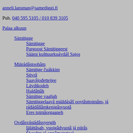
anneli.lansman@samediggi.fi
Puh.
040 595 5105 / 010 839 3105
Palaa alkuun
Sämitigge
Sämitigge
Pargoost Sämitiggeest
Säämi kulttuurkuávdáš Sajos
Miärádâstoohâm
Sämitige čuákkim
Stivrâ
Saavâjođetteijee
Lävdikodeh
Haldâttâh
Sämitige vaaljah
Sämitiggelaavâ miäldásâš oovtâsttoimâm- já
ráđádâllâmkenigâsvuotâ
Eres toimâorgaaneh
Ovdâsvástádâssyergih
Iäláttâsah, vuoigâdvuotâ já piirâs