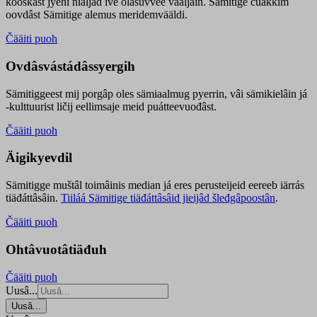
kooskâst jyehi niäljád ive olášuvvee vaaljâin. Sämitige čuákkim
oovdâst Sämitige alemus meridemvääldi.
Čääiti puoh
Ovdâsvástádâssyergih
Sämitiggeest mij porgâp oles sämiaalmug pyerrin, vâi sämikielâin já
-kulttuurist ličij eellimsaje meid puátteevuođâst.
Čääiti puoh
Äigikyevdil
Sämitigge muštâl toimâinis median já eres perusteijeid eereeb iärrás
tiäđáttâsâin.
Tiiláá Sämitige tiäđáttâsâid jieijâd šleđgâpoostân
.
Čääiti puoh
Ohtâvuotâtiäđuh
Čääiti puoh
Uusâ...
Uusâ...