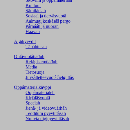
Škovlim já oppâmateriaal
Kulttuur
Sämikielah
Sosiaal já tiervâsvuotâ
Aalmugijkoskâsâš pargo
Párnááh já nuorah
Haavah
Äigikyevdil
Tábáhtusah
Ohtâvuotâtiäđuh
Rekigistemtiäđuh
Media
Tietosuoja
Juvsâttetteevuotâčielgiittâs
Oppâmaterialkävppi
Oppâmaterialeh
Kirjálâšvuotâ
Speelah
Jienâ- já videovuárháh
Teddilum pyevtittâsah
Nuuvtá digipyevtittâsah