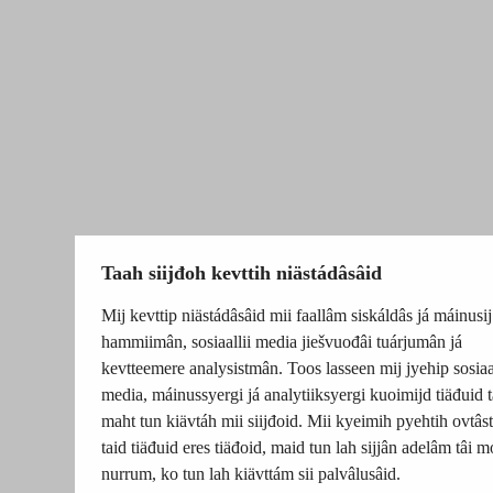
Taah siijđoh kevttih niästádâsâid
Mij kevttip niästádâsâid mii faallâm siskáldâs já máinusij
hammiimân, sosiaallii media jiešvuođâi tuárjumân já
kevtteemere analysistmân. Toos lasseen mij jyehip sosiaal
media, máinussyergi já analytiiksyergi kuoimijd tiäđuid t
maht tun kiävtáh mii siijđoid. Mii kyeimih pyehtih ovtâsti
taid tiäđuid eres tiäđoid, maid tun lah sijjân adelâm tâi m
nurrum, ko tun lah kiävttám sii palvâlusâid.