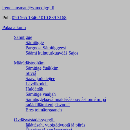
irene.lansman@samediggi.fi
Puh.
050 565 1346 / 010 839 3168
Palaa alkuun
Sämitigge
Sämitigge
Pargoost Sämitiggeest
Säämi kulttuurkuávdáš Sajos
Miärádâstoohâm
Sämitige čuákkim
Stivrâ
Saavâjođetteijee
Lävdikodeh
Haldâttâh
Sämitige vaaljah
Sämitiggelaavâ miäldásâš oovtâsttoimâm- já
ráđádâllâmkenigâsvuotâ
Eres toimâorgaaneh
Ovdâsvástádâssyergih
Iäláttâsah, vuoigâdvuotâ já piirâs