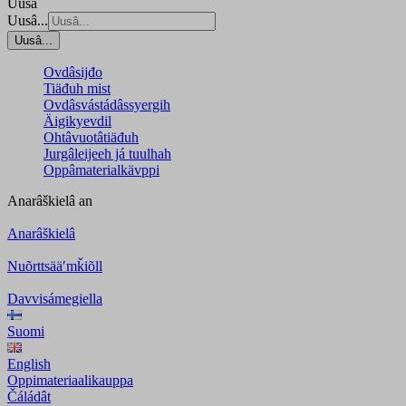
Uusâ
Uusâ...
Uusâ...
Ovdâsijđo
Tiäđuh mist
Ovdâsvástádâssyergih
Äigikyevdil
Ohtâvuotâtiäđuh
Jurgâleijeeh já tuulhah
Oppâmaterialkävppi
Anarâškielâ
an
Anarâškielâ
Nuõrttsääʹmǩiõll
Davvisámegiella
Suomi
English
Oppimateriaalikauppa
Čáládât