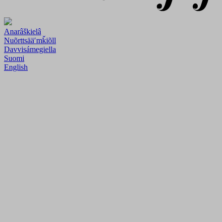
Anarâškielâ
Nuõrttsääʹmǩiõll
Davvisámegiella
Suomi
English