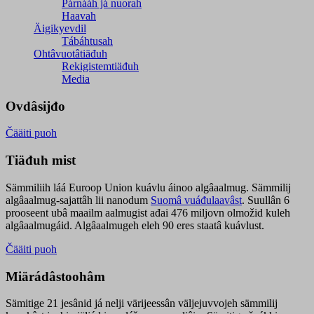
Párnááh já nuorah
Haavah
Äigikyevdil
Tábáhtusah
Ohtâvuotâtiäđuh
Rekigistemtiäđuh
Media
Ovdâsijđo
Čääiti puoh
Tiäđuh mist
Sämmiliih láá Euroop Union kuávlu áinoo algâaalmug. Sämmilij
algâaalmug-sajattâh lii nanodum
Suomâ vuáđulaavâst
. Suullân 6
prooseent ubâ maailm aalmugist ađai 476 miljovn olmožid kuleh
algâaalmugáid. Algâaalmugeh eleh 90 eres staatâ kuávlust.
Čääiti puoh
Miärádâstoohâm
Sämitige 21 jesânid já nelji värijeessân väljejuvvojeh sämmilij