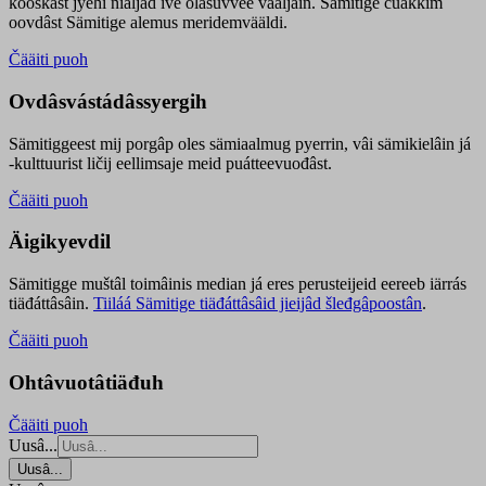
kooskâst jyehi niäljád ive olášuvvee vaaljâin. Sämitige čuákkim
oovdâst Sämitige alemus meridemvääldi.
Čääiti puoh
Ovdâsvástádâssyergih
Sämitiggeest mij porgâp oles sämiaalmug pyerrin, vâi sämikielâin já
-kulttuurist ličij eellimsaje meid puátteevuođâst.
Čääiti puoh
Äigikyevdil
Sämitigge muštâl toimâinis median já eres perusteijeid eereeb iärrás
tiäđáttâsâin.
Tiiláá Sämitige tiäđáttâsâid jieijâd šleđgâpoostân
.
Čääiti puoh
Ohtâvuotâtiäđuh
Čääiti puoh
Uusâ...
Uusâ...