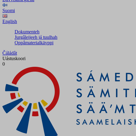
Suomi
English
Dokumenteh
Jurgâleijeeh já tuulhah
Oppâmaterialkävppi
Čáládât
Uástuskoori
0