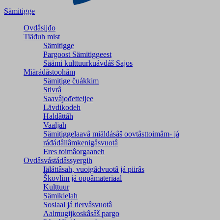
Sämitigge
Ovdâsijđo
Tiäđuh mist
Sämitigge
Pargoost Sämitiggeest
Säämi kulttuurkuávdáš Sajos
Miärádâstoohâm
Sämitige čuákkim
Stivrâ
Saavâjođetteijee
Lävdikodeh
Haldâttâh
Vaaljah
Sämitiggelaavâ miäldásâš oovtâsttoimâm- já
ráđádâllâmkenigâsvuotâ
Eres toimâorgaaneh
Ovdâsvástádâssyergih
Iäláttâsah, vuoigâdvuotâ já piirâs
Škovlim já oppâmateriaal
Kulttuur
Sämikielah
Sosiaal já tiervâsvuotâ
Aalmugijkoskâsâš pargo