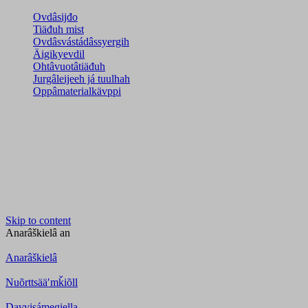
Ovdâsijđo
Tiäđuh mist
Ovdâsvástádâssyergih
Äigikyevdil
Ohtâvuotâtiäđuh
Jurgâleijeeh já tuulhah
Oppâmaterialkävppi
Skip to content
Anarâškielâ
an
Anarâškielâ
Nuõrttsääʹmǩiõll
Davvisámegiella