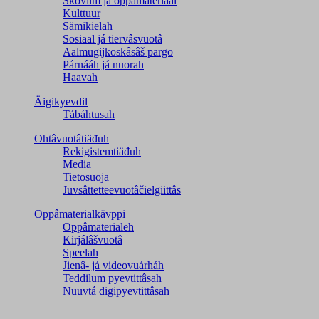
Škovlim já oppâmateriaal
Kulttuur
Sämikielah
Sosiaal já tiervâsvuotâ
Aalmugijkoskâsâš pargo
Párnááh já nuorah
Haavah
Äigikyevdil
Tábáhtusah
Ohtâvuotâtiäđuh
Rekigistemtiäđuh
Media
Tietosuoja
Juvsâttetteevuotâčielgiittâs
Oppâmaterialkävppi
Oppâmaterialeh
Kirjálâšvuotâ
Speelah
Jienâ- já videovuárháh
Teddilum pyevtittâsah
Nuuvtá digipyevtittâsah