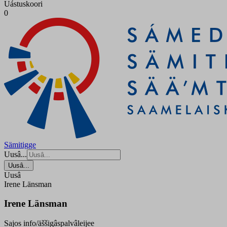
Uástuskoori
0
Sämitigge
Uusâ...
Uusâ...
Uusâ
Irene Länsman
Irene Länsman
Sajos info/äššigâspalvâleijee