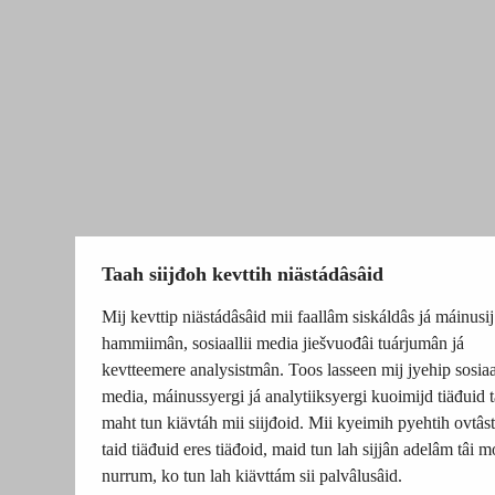
Taah siijđoh kevttih niästádâsâid
Mij kevttip niästádâsâid mii faallâm siskáldâs já máinusij
hammiimân, sosiaallii media jiešvuođâi tuárjumân já
kevtteemere analysistmân. Toos lasseen mij jyehip sosiaal
media, máinussyergi já analytiiksyergi kuoimijd tiäđuid t
maht tun kiävtáh mii siijđoid. Mii kyeimih pyehtih ovtâsti
taid tiäđuid eres tiäđoid, maid tun lah sijjân adelâm tâi m
nurrum, ko tun lah kiävttám sii palvâlusâid.