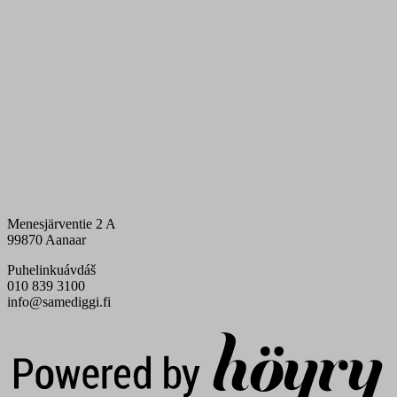
Menesjärventie 2 A
99870 Aanaar
Puhelinkuávdáš
010 839 3100
info@samediggi.fi
Digi- ja mainostoimisto Höyry Rovaniemi ja Oulu