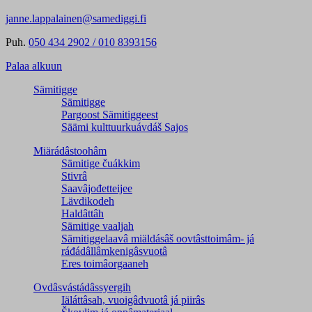
janne.lappalainen@samediggi.fi
Puh.
050 434 2902 / 010 8393156
Palaa alkuun
Sämitigge
Sämitigge
Pargoost Sämitiggeest
Säämi kulttuurkuávdáš Sajos
Miärádâstoohâm
Sämitige čuákkim
Stivrâ
Saavâjođetteijee
Lävdikodeh
Haldâttâh
Sämitige vaaljah
Sämitiggelaavâ miäldásâš oovtâsttoimâm- já
ráđádâllâmkenigâsvuotâ
Eres toimâorgaaneh
Ovdâsvástádâssyergih
Iäláttâsah, vuoigâdvuotâ já piirâs