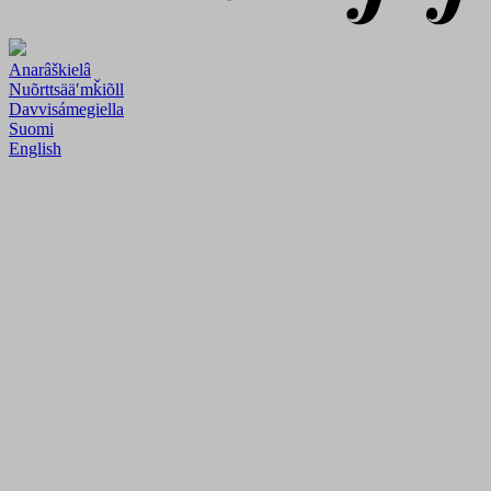
Anarâškielâ
Nuõrttsääʹmǩiõll
Davvisámegiella
Suomi
English