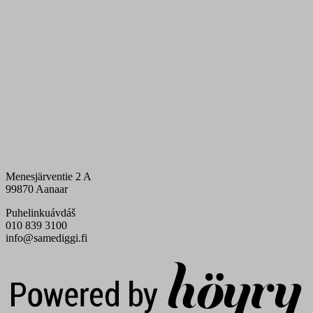
Menesjärventie 2 A
99870 Aanaar
Puhelinkuávdáš
010 839 3100
info@samediggi.fi
Digi- ja mainostoimisto Höyry Rovaniemi ja Oulu