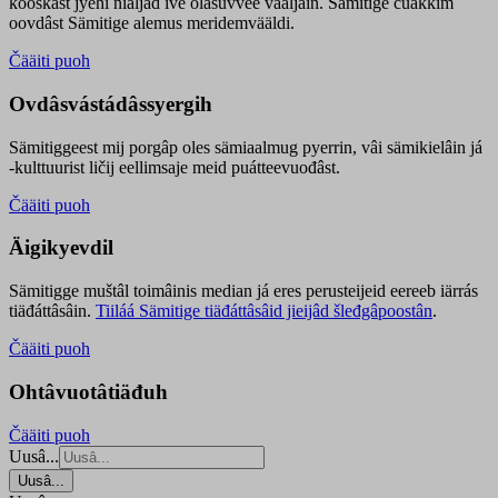
kooskâst jyehi niäljád ive olášuvvee vaaljâin. Sämitige čuákkim
oovdâst Sämitige alemus meridemvääldi.
Čääiti puoh
Ovdâsvástádâssyergih
Sämitiggeest mij porgâp oles sämiaalmug pyerrin, vâi sämikielâin já
-kulttuurist ličij eellimsaje meid puátteevuođâst.
Čääiti puoh
Äigikyevdil
Sämitigge muštâl toimâinis median já eres perusteijeid eereeb iärrás
tiäđáttâsâin.
Tiiláá Sämitige tiäđáttâsâid jieijâd šleđgâpoostân
.
Čääiti puoh
Ohtâvuotâtiäđuh
Čääiti puoh
Uusâ...
Uusâ...