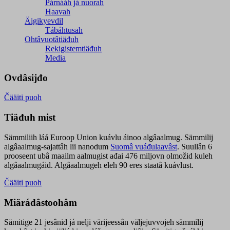
Párnááh já nuorah
Haavah
Äigikyevdil
Tábáhtusah
Ohtâvuotâtiäđuh
Rekigistemtiäđuh
Media
Ovdâsijđo
Čääiti puoh
Tiäđuh mist
Sämmiliih láá Euroop Union kuávlu áinoo algâaalmug. Sämmilij
algâaalmug-sajattâh lii nanodum
Suomâ vuáđulaavâst
. Suullân 6
prooseent ubâ maailm aalmugist ađai 476 miljovn olmožid kuleh
algâaalmugáid. Algâaalmugeh eleh 90 eres staatâ kuávlust.
Čääiti puoh
Miärádâstoohâm
Sämitige 21 jesânid já nelji värijeessân väljejuvvojeh sämmilij