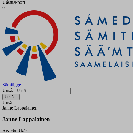
Uástuskoori
0
Sämitigge
Uusâ...
Uusâ...
Uusâ
Janne Lappalainen
Janne Lappalainen
Av-teknikkár