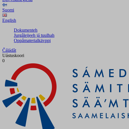
Suomi
English
Dokumenteh
Jurgâleijeeh já tuulhah
Oppâmaterialkävppi
Čáládât
Uástuskoori
0