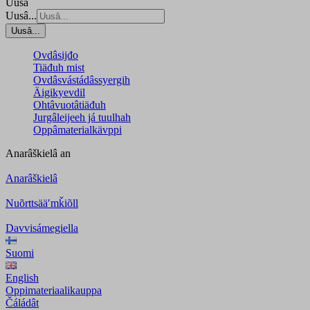
Uusâ
Uusâ...
Uusâ...
Ovdâsijđo
Tiäđuh mist
Ovdâsvástádâssyergih
Äigikyevdil
Ohtâvuotâtiäđuh
Jurgâleijeeh já tuulhah
Oppâmaterialkävppi
Anarâškielâ
an
Anarâškielâ
Nuõrttsääʹmǩiõll
Davvisámegiella
Suomi
English
Oppimateriaalikauppa
Čáládât