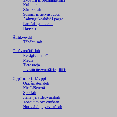
Škovlim já oppâmateriaal
Kulttuur
Sämikielah
Sosiaal já tiervâsvuotâ
Aalmugijkoskâsâš pargo
Párnááh já nuorah
Haavah
Äigikyevdil
Tábáhtusah
Ohtâvuotâtiäđuh
Rekigistemtiäđuh
Media
Tietosuoja
Juvsâttetteevuotâčielgiittâs
Oppâmaterialkävppi
Oppâmaterialeh
Kirjálâšvuotâ
Speelah
Jienâ- já videovuárháh
Teddilum pyevtittâsah
Nuuvtá digipyevtittâsah