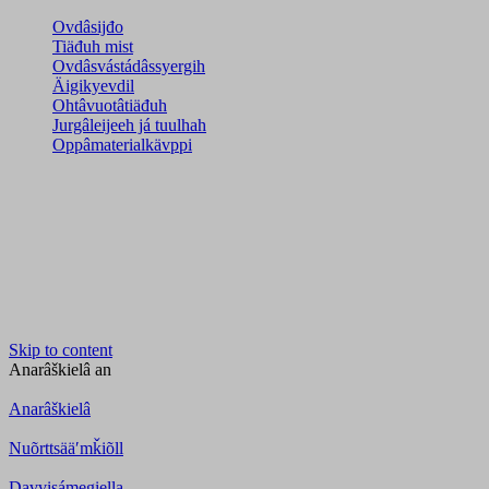
Ovdâsijđo
Tiäđuh mist
Ovdâsvástádâssyergih
Äigikyevdil
Ohtâvuotâtiäđuh
Jurgâleijeeh já tuulhah
Oppâmaterialkävppi
Skip to content
Anarâškielâ
an
Anarâškielâ
Nuõrttsääʹmǩiõll
Davvisámegiella