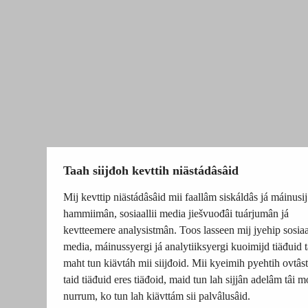
Taah siijđoh kevttih niästádâsâid
Mij kevttip niästádâsâid mii faallâm siskáldâs já máinusij
hammiimân, sosiaallii media jiešvuođâi tuárjumân já
kevtteemere analysistmân. Toos lasseen mij jyehip sosiaal
media, máinussyergi já analytiiksyergi kuoimijd tiäđuid t
maht tun kiävtáh mii siijđoid. Mii kyeimih pyehtih ovtâsti
taid tiäđuid eres tiäđoid, maid tun lah sijjân adelâm tâi m
nurrum, ko tun lah kiävttám sii palvâlusâid.