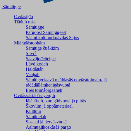
Sämitigge
Ovdâsijđo
Tiäđuh mist
Sämitigge
Pargoost Sämitiggeest
Säämi kulttuurkuávdáš Sajos
Miärádâstoohâm
Sämitige čuákkim
Stivrâ
Saavâjođetteijee
Lävdikodeh
Haldâttâh
Vaaljah
Sämitiggelaavâ miäldásâš oovtâsttoimâm- já
ráđádâllâmkenigâsvuotâ
Eres toimâorgaaneh
Ovdâsvástádâssyergih
Iäláttâsah, vuoigâdvuotâ já piirâs
Škovlim já oppâmateriaal
Kulttuur
Sämikielah
Sosiaal já tiervâsvuotâ
Aalmugijkoskâsâš pargo