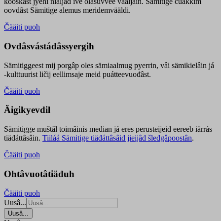
kooskâst jyehi niäljád ive olášuvvee vaaljâin. Sämitige čuákkim
oovdâst Sämitige alemus meridemvääldi.
Čääiti puoh
Ovdâsvástádâssyergih
Sämitiggeest mij porgâp oles sämiaalmug pyerrin, vâi sämikielâin já
-kulttuurist ličij eellimsaje meid puátteevuođâst.
Čääiti puoh
Äigikyevdil
Sämitigge muštâl toimâinis median já eres perusteijeid eereeb iärrás
tiäđáttâsâin.
Tiiláá Sämitige tiäđáttâsâid jieijâd šleđgâpoostân
.
Čääiti puoh
Ohtâvuotâtiäđuh
Čääiti puoh
Uusâ...
Uusâ...