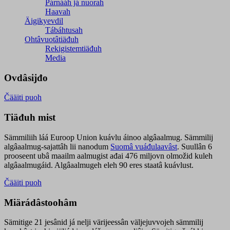
Párnááh já nuorah
Haavah
Äigikyevdil
Tábáhtusah
Ohtâvuotâtiäđuh
Rekigistemtiäđuh
Media
Ovdâsijđo
Čääiti puoh
Tiäđuh mist
Sämmiliih láá Euroop Union kuávlu áinoo algâaalmug. Sämmilij
algâaalmug-sajattâh lii nanodum
Suomâ vuáđulaavâst
. Suullân 6
prooseent ubâ maailm aalmugist ađai 476 miljovn olmožid kuleh
algâaalmugáid. Algâaalmugeh eleh 90 eres staatâ kuávlust.
Čääiti puoh
Miärádâstoohâm
Sämitige 21 jesânid já nelji värijeessân väljejuvvojeh sämmilij