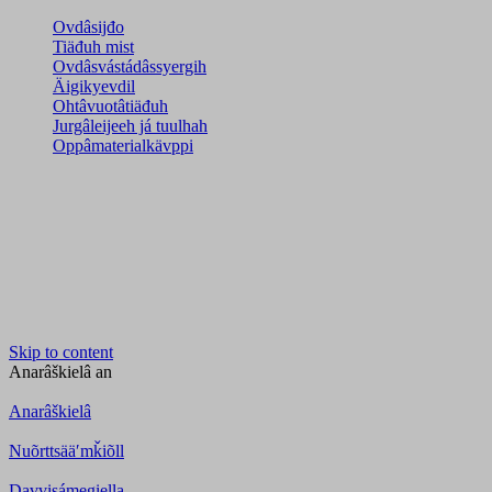
Ovdâsijđo
Tiäđuh mist
Ovdâsvástádâssyergih
Äigikyevdil
Ohtâvuotâtiäđuh
Jurgâleijeeh já tuulhah
Oppâmaterialkävppi
Skip to content
Anarâškielâ
an
Anarâškielâ
Nuõrttsääʹmǩiõll
Davvisámegiella