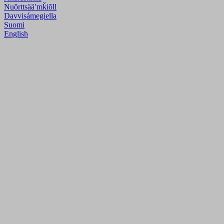
Nuõrttsääʹmǩiõll
Davvisámegiella
Suomi
English