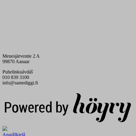
Menesjärventie 2 A
99870 Aanaar
Puhelinkuávdáš
010 839 3100
info@samediggi.fi
Digi- ja mainostoimisto Höyry Rovaniemi ja Oulu
Anarâškielâ