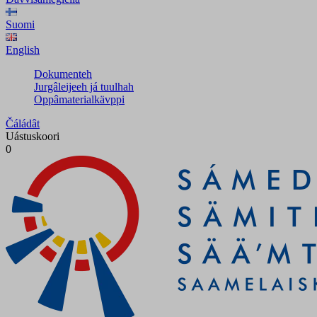
Suomi
English
Dokumenteh
Jurgâleijeeh já tuulhah
Oppâmaterialkävppi
Čáládât
Uástuskoori
0