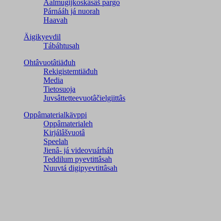
Aalmugijkoskâsâš pargo
Párnááh já nuorah
Haavah
Äigikyevdil
Tábáhtusah
Ohtâvuotâtiäđuh
Rekigistemtiäđuh
Media
Tietosuoja
Juvsâttetteevuotâčielgiittâs
Oppâmaterialkävppi
Oppâmaterialeh
Kirjálâšvuotâ
Speelah
Jienâ- já videovuárháh
Teddilum pyevtittâsah
Nuuvtá digipyevtittâsah