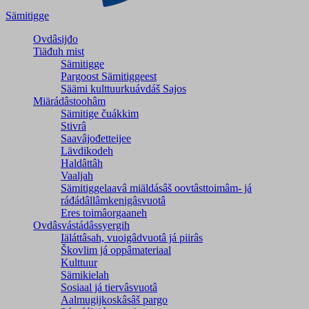
Sämitigge
Ovdâsijđo
Tiäđuh mist
Sämitigge
Pargoost Sämitiggeest
Säämi kulttuurkuávdáš Sajos
Miärádâstoohâm
Sämitige čuákkim
Stivrâ
Saavâjođetteijee
Lävdikodeh
Haldâttâh
Vaaljah
Sämitiggelaavâ miäldásâš oovtâsttoimâm- já
ráđádâllâmkenigâsvuotâ
Eres toimâorgaaneh
Ovdâsvástádâssyergih
Iäláttâsah, vuoigâdvuotâ já piirâs
Škovlim já oppâmateriaal
Kulttuur
Sämikielah
Sosiaal já tiervâsvuotâ
Aalmugijkoskâsâš pargo