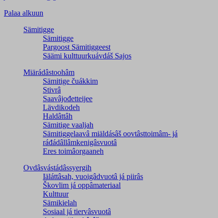
Palaa alkuun
Sämitigge
Sämitigge
Pargoost Sämitiggeest
Säämi kulttuurkuávdáš Sajos
Miärádâstoohâm
Sämitige čuákkim
Stivrâ
Saavâjođetteijee
Lävdikodeh
Haldâttâh
Sämitige vaaljah
Sämitiggelaavâ miäldásâš oovtâsttoimâm- já
ráđádâllâmkenigâsvuotâ
Eres toimâorgaaneh
Ovdâsvástádâssyergih
Iäláttâsah, vuoigâdvuotâ já piirâs
Škovlim já oppâmateriaal
Kulttuur
Sämikielah
Sosiaal já tiervâsvuotâ