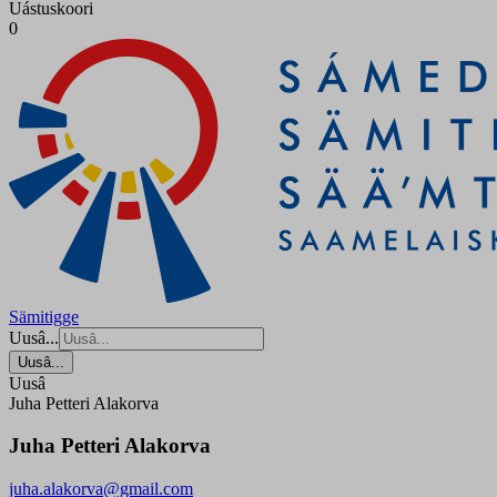
Uástuskoori
0
Sämitigge
Uusâ...
Uusâ...
Uusâ
Juha Petteri Alakorva
Juha Petteri Alakorva
juha.alakorva@gmail.com