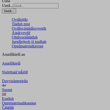
Uusâ
Uusâ...
Uusâ...
Ovdâsijđo
Tiäđuh mist
Ovdâsvástádâssyergih
Äigikyevdil
Ohtâvuotâtiäđuh
Jurgâleijeeh já tuulhah
Oppâmaterialkävppi
Anarâškielâ
an
Anarâškielâ
Nuõrttsääʹmǩiõll
Davvisámegiella
Suomi
English
Oppimateriaalikauppa
Čáládât