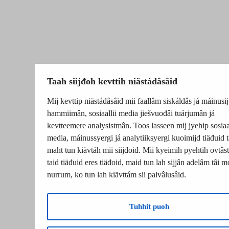
Taah siijđoh kevttih niästádâsâid
Mij kevttip niästádâsâid mii faallâm siskáldâs já máinusij
hammiimân, sosiaallii media jiešvuođâi tuárjumân já
kevtteemere analysistmân. Toos lasseen mij jyehip sosiaal
media, máinussyergi já analytiiksyergi kuoimijd tiäđuid t
maht tun kiävtáh mii siijđoid. Mii kyeimih pyehtih ovtâsti
taid tiäđuid eres tiäđoid, maid tun lah sijjân adelâm tâi m
nurrum, ko tun lah kiävttám sii palvâlusâid.
Tuhhit puoh