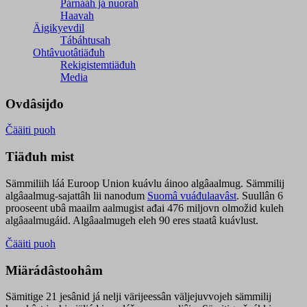
Párnááh já nuorah
Haavah
Äigikyevdil
Tábáhtusah
Ohtâvuotâtiäđuh
Rekigistemtiäđuh
Media
Ovdâsijđo
Čääiti puoh
Tiäđuh mist
Sämmiliih láá Euroop Union kuávlu áinoo algâaalmug. Sämmilij
algâaalmug-sajattâh lii nanodum
Suomâ vuáđulaavâst
. Suullân 6
prooseent ubâ maailm aalmugist ađai 476 miljovn olmožid kuleh
algâaalmugáid. Algâaalmugeh eleh 90 eres staatâ kuávlust.
Čääiti puoh
Miärádâstoohâm
Sämitige 21 jesânid já nelji värijeessân väljejuvvojeh sämmilij