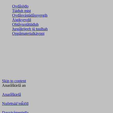
Ovdâsijđo
Tiäđuh mist
Ovdâsvástádâssyergih
Äigikyevdil
Ohtâvuotâtiäđuh
Jurgâleijeeh já tuulhah
Oppâmaterialkävppi
Skip to content
Anarâškielâ
an
Anarâškielâ
Nuõrttsääʹmǩiõll
Davvisámegiella