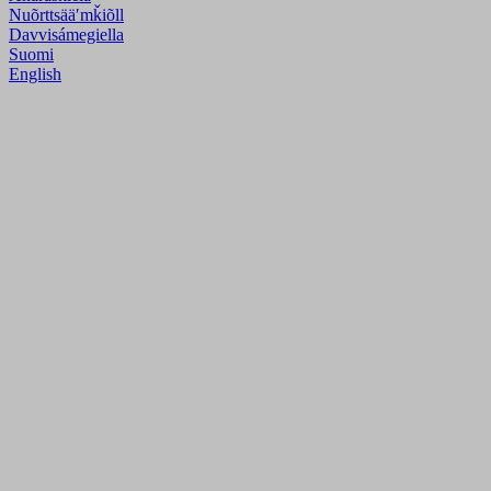
Nuõrttsääʹmǩiõll
Davvisámegiella
Suomi
English