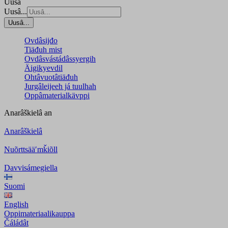
Uusâ
Uusâ...
Uusâ...
Ovdâsijđo
Tiäđuh mist
Ovdâsvástádâssyergih
Äigikyevdil
Ohtâvuotâtiäđuh
Jurgâleijeeh já tuulhah
Oppâmaterialkävppi
Anarâškielâ
an
Anarâškielâ
Nuõrttsääʹmǩiõll
Davvisámegiella
Suomi
English
Oppimateriaalikauppa
Čáládât