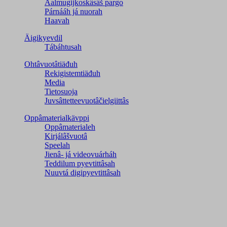
Aalmugijkoskâsâš pargo
Párnááh já nuorah
Haavah
Äigikyevdil
Tábáhtusah
Ohtâvuotâtiäđuh
Rekigistemtiäđuh
Media
Tietosuoja
Juvsâttetteevuotâčielgiittâs
Oppâmaterialkävppi
Oppâmaterialeh
Kirjálâšvuotâ
Speelah
Jienâ- já videovuárháh
Teddilum pyevtittâsah
Nuuvtá digipyevtittâsah