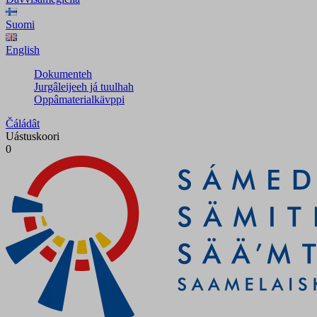
Suomi
English
Dokumenteh
Jurgâleijeeh já tuulhah
Oppâmaterialkävppi
Čáládât
Uástuskoori
0