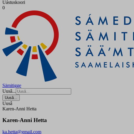
Uástuskoori
0
Sämitigge
Uusâ...
Uusâ...
Uusâ
Karen-Anni Hetta
Karen-Anni Hetta
ka.hetta@gmail.com