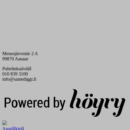
Menesjärventie 2 A
99870 Aanaar
Puhelinkuávdáš
010 839 3100
info@samediggi.fi
Digi- ja mainostoimisto Höyry Rovaniemi ja Oulu
Anarâškielâ