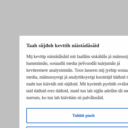
Taah siijđoh kevttih niästádâsâid
Mij kevttip niästádâsâid mii faallâm siskáldâs já máinusij
hammiimân, sosiaallii media jiešvuođâi tuárjumân já
kevtteemere analysistmân. Toos lasseen mij jyehip sosiaal
media, máinussyergi já analytiiksyergi kuoimijd tiäđuid t
maht tun kiävtáh mii siijđoid. Mii kyeimih pyehtih ovtâsti
taid tiäđuid eres tiäđoid, maid tun lah sijjân adelâm tâi m
nurrum, ko tun lah kiävttám sii palvâlusâid.
Tuhhit puoh