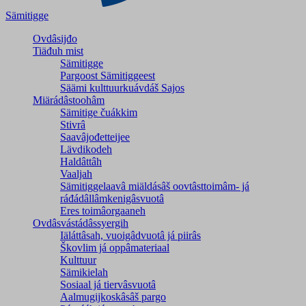
Sämitigge
Ovdâsijđo
Tiäđuh mist
Sämitigge
Pargoost Sämitiggeest
Säämi kulttuurkuávdáš Sajos
Miärádâstoohâm
Sämitige čuákkim
Stivrâ
Saavâjođetteijee
Lävdikodeh
Haldâttâh
Vaaljah
Sämitiggelaavâ miäldásâš oovtâsttoimâm- já
ráđádâllâmkenigâsvuotâ
Eres toimâorgaaneh
Ovdâsvástádâssyergih
Iäláttâsah, vuoigâdvuotâ já piirâs
Škovlim já oppâmateriaal
Kulttuur
Sämikielah
Sosiaal já tiervâsvuotâ
Aalmugijkoskâsâš pargo