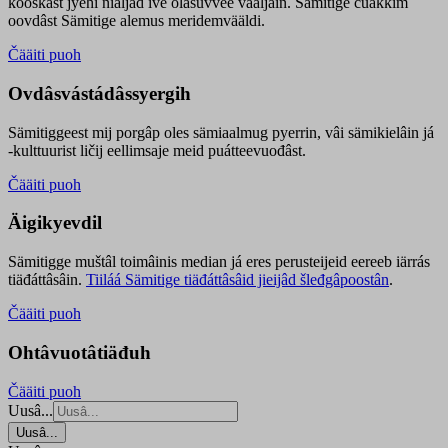
kooskâst jyehi niäljád ive olášuvvee vaaljâin. Sämitige čuákkim
oovdâst Sämitige alemus meridemvääldi.
Čääiti puoh
Ovdâsvástádâssyergih
Sämitiggeest mij porgâp oles sämiaalmug pyerrin, vâi sämikielâin já
-kulttuurist ličij eellimsaje meid puátteevuođâst.
Čääiti puoh
Äigikyevdil
Sämitigge muštâl toimâinis median já eres perusteijeid eereeb iärrás
tiäđáttâsâin.
Tiiláá Sämitige tiäđáttâsâid jieijâd šleđgâpoostân
.
Čääiti puoh
Ohtâvuotâtiäđuh
Čääiti puoh
Uusâ...
Uusâ...