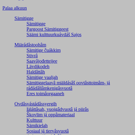
Palaa alkuun
Sämitigge
Sämitigge
Pargoost Sämitiggeest
Säämi kulttuurkuávdáš Sajos
Miärádâstoohâm
Sämitige čuákkim
Stivrâ
Saavâjođetteijee
Lävdikodeh
Haldâttâh
Sämitige vaaljah
Sämitiggelaavâ miäldásâš oovtâsttoimâm- já
ráđádâllâmkenigâsvuotâ
Eres toimâorgaaneh
Ovdâsvástádâssyergih
Iäláttâsah, vuoigâdvuotâ já piirâs
Škovlim já oppâmateriaal
Kulttuur
Sämikielah
Sosiaal já tiervâsvuotâ