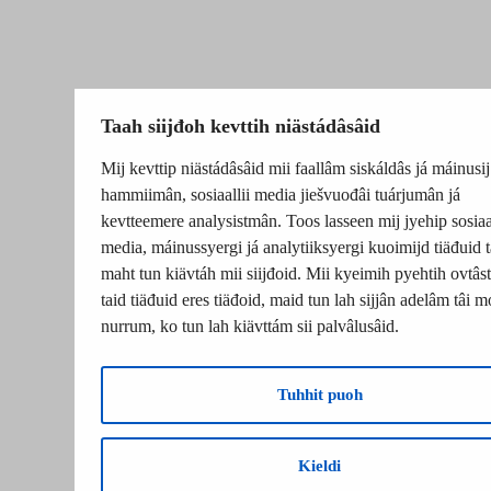
Taah siijđoh kevttih niästádâsâid
Mij kevttip niästádâsâid mii faallâm siskáldâs já máinusij
hammiimân, sosiaallii media jiešvuođâi tuárjumân já
kevtteemere analysistmân. Toos lasseen mij jyehip sosiaal
media, máinussyergi já analytiiksyergi kuoimijd tiäđuid t
maht tun kiävtáh mii siijđoid. Mii kyeimih pyehtih ovtâsti
taid tiäđuid eres tiäđoid, maid tun lah sijjân adelâm tâi m
nurrum, ko tun lah kiävttám sii palvâlusâid.
Tuhhit puoh
Kieldi