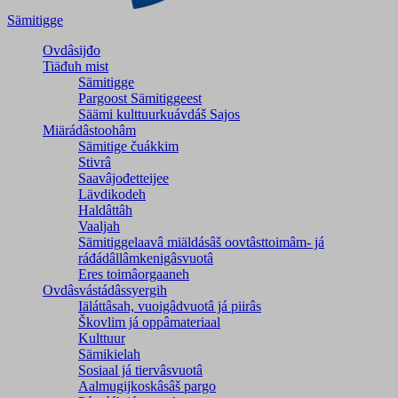
Sämitigge
Ovdâsijđo
Tiäđuh mist
Sämitigge
Pargoost Sämitiggeest
Säämi kulttuurkuávdáš Sajos
Miärádâstoohâm
Sämitige čuákkim
Stivrâ
Saavâjođetteijee
Lävdikodeh
Haldâttâh
Vaaljah
Sämitiggelaavâ miäldásâš oovtâsttoimâm- já
ráđádâllâmkenigâsvuotâ
Eres toimâorgaaneh
Ovdâsvástádâssyergih
Iäláttâsah, vuoigâdvuotâ já piirâs
Škovlim já oppâmateriaal
Kulttuur
Sämikielah
Sosiaal já tiervâsvuotâ
Aalmugijkoskâsâš pargo