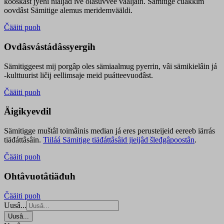
kooskâst jyehi niäljád ive olášuvvee vaaljâin. Sämitige čuákkim
oovdâst Sämitige alemus meridemvääldi.
Čääiti puoh
Ovdâsvástádâssyergih
Sämitiggeest mij porgâp oles sämiaalmug pyerrin, vâi sämikielâin já
-kulttuurist ličij eellimsaje meid puátteevuođâst.
Čääiti puoh
Äigikyevdil
Sämitigge muštâl toimâinis median já eres perusteijeid eereeb iärrás
tiäđáttâsâin.
Tiiláá Sämitige tiäđáttâsâid jieijâd šleđgâpoostân
.
Čääiti puoh
Ohtâvuotâtiäđuh
Čääiti puoh
Uusâ...
Uusâ...