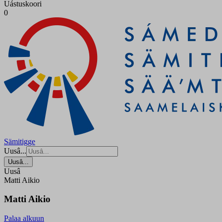
Uástuskoori
0
Sämitigge
Uusâ...
Uusâ...
Uusâ
Matti Aikio
Matti Aikio
Palaa alkuun