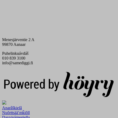
Menesjärventie 2 A
99870 Aanaar
Puhelinkuávdáš
010 839 3100
info@samediggi.fi
Digi- ja mainostoimisto Höyry Rovaniemi ja Oulu
Anarâškielâ
Nuõrttsääʹmǩiõll
Davvisámegiella