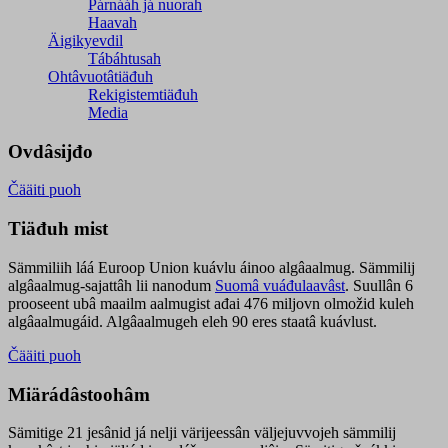
Párnááh já nuorah
Haavah
Äigikyevdil
Tábáhtusah
Ohtâvuotâtiäđuh
Rekigistemtiäđuh
Media
Ovdâsijđo
Čääiti puoh
Tiäđuh mist
Sämmiliih láá Euroop Union kuávlu áinoo algâaalmug. Sämmilij
algâaalmug-sajattâh lii nanodum
Suomâ vuáđulaavâst
. Suullân 6
prooseent ubâ maailm aalmugist ađai 476 miljovn olmožid kuleh
algâaalmugáid. Algâaalmugeh eleh 90 eres staatâ kuávlust.
Čääiti puoh
Miärádâstoohâm
Sämitige 21 jesânid já nelji värijeessân väljejuvvojeh sämmilij