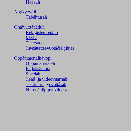
Haavah
Äigikyevdil
Tábáhtusah
Ohtâvuotâtiäđuh
Rekigistemtiäđuh
Media
Tietosuoja
Juvsâttetteevuotâčielgiittâs
Oppâmaterialkävppi
Oppâmaterialeh
Kirjálâšvuotâ
Speelah
Jienâ- já videovuárháh
Teddilum pyevtittâsah
Nuuvtá digipyevtittâsah