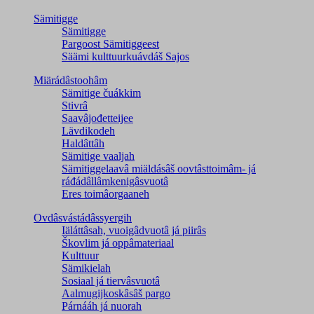
Sämitigge
Sämitigge
Pargoost Sämitiggeest
Säämi kulttuurkuávdáš Sajos
Miärádâstoohâm
Sämitige čuákkim
Stivrâ
Saavâjođetteijee
Lävdikodeh
Haldâttâh
Sämitige vaaljah
Sämitiggelaavâ miäldásâš oovtâsttoimâm- já
ráđádâllâmkenigâsvuotâ
Eres toimâorgaaneh
Ovdâsvástádâssyergih
Iäláttâsah, vuoigâdvuotâ já piirâs
Škovlim já oppâmateriaal
Kulttuur
Sämikielah
Sosiaal já tiervâsvuotâ
Aalmugijkoskâsâš pargo
Párnááh já nuorah