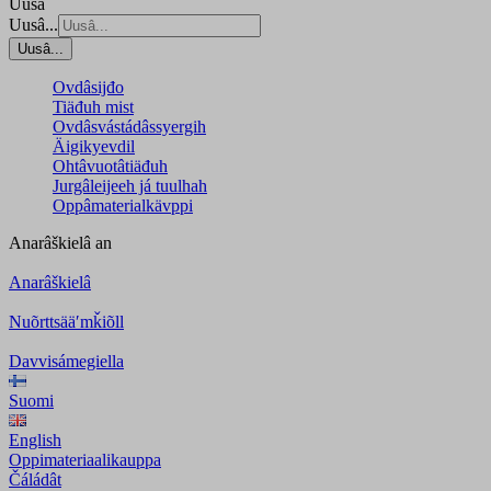
Uusâ
Uusâ...
Uusâ...
Ovdâsijđo
Tiäđuh mist
Ovdâsvástádâssyergih
Äigikyevdil
Ohtâvuotâtiäđuh
Jurgâleijeeh já tuulhah
Oppâmaterialkävppi
Anarâškielâ
an
Anarâškielâ
Nuõrttsääʹmǩiõll
Davvisámegiella
Suomi
English
Oppimateriaalikauppa
Čáládât