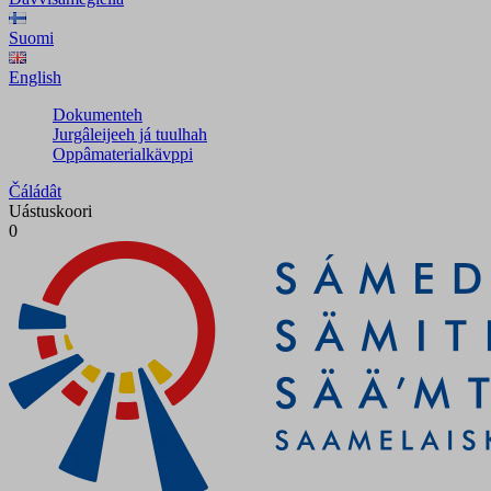
Suomi
English
Dokumenteh
Jurgâleijeeh já tuulhah
Oppâmaterialkävppi
Čáládât
Uástuskoori
0