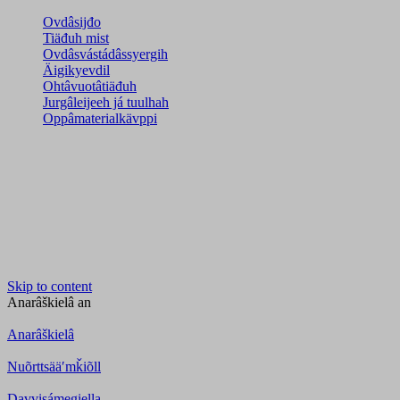
Ovdâsijđo
Tiäđuh mist
Ovdâsvástádâssyergih
Äigikyevdil
Ohtâvuotâtiäđuh
Jurgâleijeeh já tuulhah
Oppâmaterialkävppi
Skip to content
Anarâškielâ
an
Anarâškielâ
Nuõrttsääʹmǩiõll
Davvisámegiella