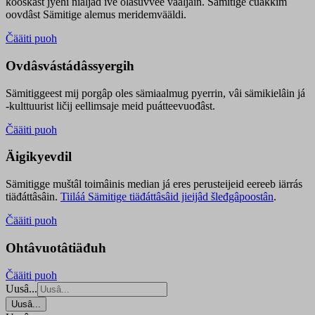
kooskâst jyehi niäljád ive olášuvvee vaaljâin. Sämitige čuákkim
oovdâst Sämitige alemus meridemvääldi.
Čääiti puoh
Ovdâsvástádâssyergih
Sämitiggeest mij porgâp oles sämiaalmug pyerrin, vâi sämikielâin já
-kulttuurist ličij eellimsaje meid puátteevuođâst.
Čääiti puoh
Äigikyevdil
Sämitigge muštâl toimâinis median já eres perusteijeid eereeb iärrás
tiäđáttâsâin.
Tiiláá Sämitige tiäđáttâsâid jieijâd šleđgâpoostân
.
Čääiti puoh
Ohtâvuotâtiäđuh
Čääiti puoh
Uusâ...
Uusâ...