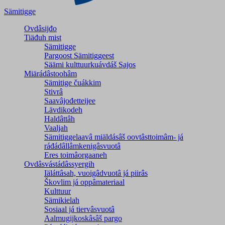
Sämitigge
Ovdâsijđo
Tiäđuh mist
Sämitigge
Pargoost Sämitiggeest
Säämi kulttuurkuávdáš Sajos
Miärádâstoohâm
Sämitige čuákkim
Stivrâ
Saavâjođetteijee
Lävdikodeh
Haldâttâh
Vaaljah
Sämitiggelaavâ miäldásâš oovtâsttoimâm- já
ráđádâllâmkenigâsvuotâ
Eres toimâorgaaneh
Ovdâsvástádâssyergih
Iäláttâsah, vuoigâdvuotâ já piirâs
Škovlim já oppâmateriaal
Kulttuur
Sämikielah
Sosiaal já tiervâsvuotâ
Aalmugijkoskâsâš pargo