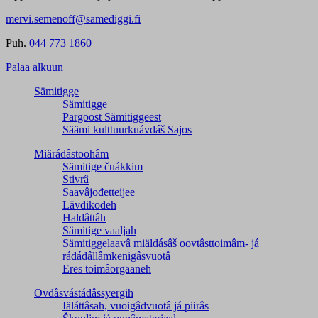
mervi.semenoff@samediggi.fi
Puh.
044 773 1860
Palaa alkuun
Sämitigge
Sämitigge
Pargoost Sämitiggeest
Säämi kulttuurkuávdáš Sajos
Miärádâstoohâm
Sämitige čuákkim
Stivrâ
Saavâjođetteijee
Lävdikodeh
Haldâttâh
Sämitige vaaljah
Sämitiggelaavâ miäldásâš oovtâsttoimâm- já
ráđádâllâmkenigâsvuotâ
Eres toimâorgaaneh
Ovdâsvástádâssyergih
Iäláttâsah, vuoigâdvuotâ já piirâs