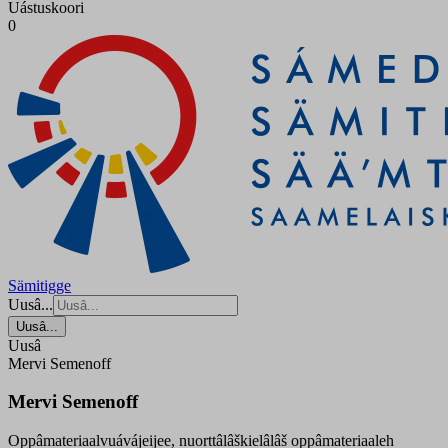
Uástuskoori
0
Sämitigge
Uusâ...
Uusâ...
Uusâ
Mervi Semenoff
Mervi Semenoff
Oppâmateriaalvuávájeijee, nuorttâlâškielâlâš oppâmateriaaleh