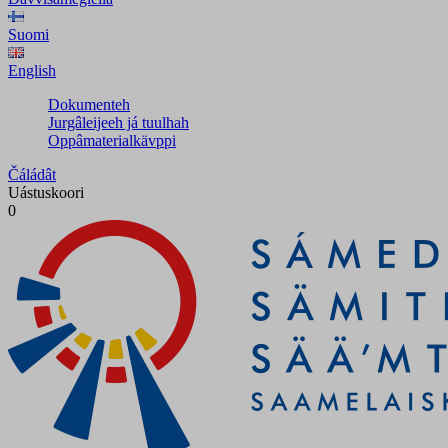
Suomi
English
Dokumenteh
Jurgâleijeeh já tuulhah
Oppâmaterialkävppi
Čáládât
Uástuskoori
0