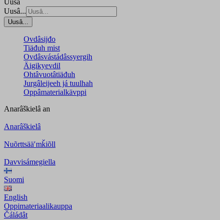
Uusâ
Uusâ...
Uusâ...
Ovdâsijđo
Tiäđuh mist
Ovdâsvástádâssyergih
Äigikyevdil
Ohtâvuotâtiäđuh
Jurgâleijeeh já tuulhah
Oppâmaterialkävppi
Anarâškielâ
an
Anarâškielâ
Nuõrttsääʹmǩiõll
Davvisámegiella
Suomi
English
Oppimateriaalikauppa
Čáládât