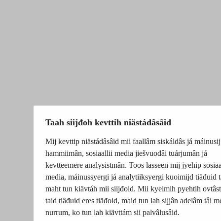
Taah siijđoh kevttih niästádâsâid
Mij kevttip niästádâsâid mii faallâm siskáldâs já máinusij
hammiimân, sosiaallii media jiešvuođâi tuárjumân já
kevtteemere analysistmân. Toos lasseen mij jyehip sosiaal
media, máinussyergi já analytiiksyergi kuoimijd tiäđuid t
maht tun kiävtáh mii siijđoid. Mii kyeimih pyehtih ovtâsti
taid tiäđuid eres tiäđoid, maid tun lah sijjân adelâm tâi m
nurrum, ko tun lah kiävttám sii palvâlusâid.