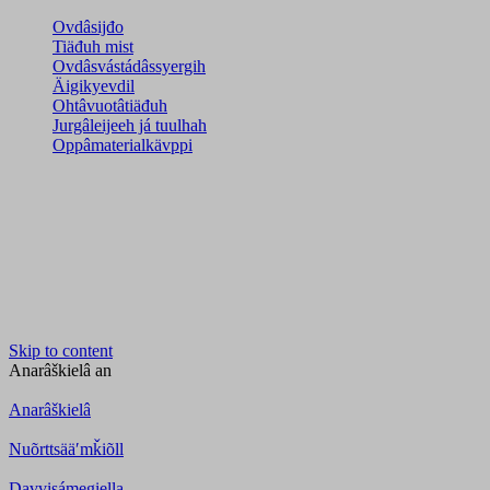
Ovdâsijđo
Tiäđuh mist
Ovdâsvástádâssyergih
Äigikyevdil
Ohtâvuotâtiäđuh
Jurgâleijeeh já tuulhah
Oppâmaterialkävppi
Skip to content
Anarâškielâ
an
Anarâškielâ
Nuõrttsääʹmǩiõll
Davvisámegiella