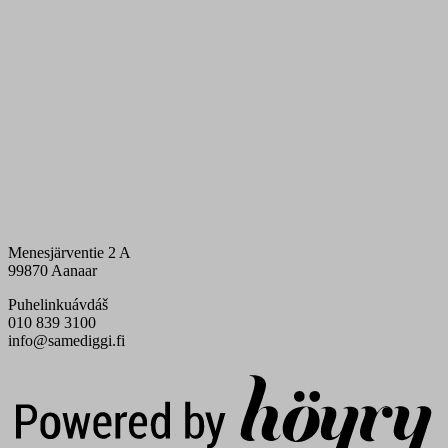
Menesjärventie 2 A
99870 Aanaar
Puhelinkuávdáš
010 839 3100
info@samediggi.fi
Digi- ja mainostoimisto Höyry Rovaniemi ja Oulu