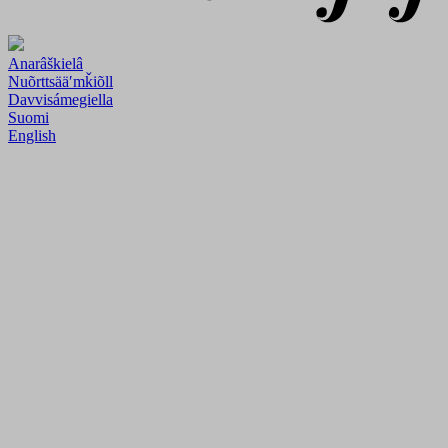
Anarâškielâ
Nuõrttsääʹmǩiõll
Davvisámegiella
Suomi
English