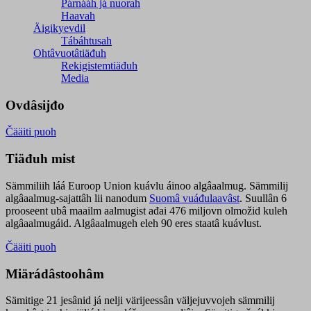
Párnááh já nuorah
Haavah
Äigikyevdil
Tábáhtusah
Ohtâvuotâtiäđuh
Rekigistemtiäđuh
Media
Ovdâsijđo
Čääiti puoh
Tiäđuh mist
Sämmiliih láá Euroop Union kuávlu áinoo algâaalmug. Sämmilij
algâaalmug-sajattâh lii nanodum
Suomâ vuáđulaavâst
. Suullân 6
prooseent ubâ maailm aalmugist ađai 476 miljovn olmožid kuleh
algâaalmugáid. Algâaalmugeh eleh 90 eres staatâ kuávlust.
Čääiti puoh
Miärádâstoohâm
Sämitige 21 jesânid já nelji värijeessân väljejuvvojeh sämmilij