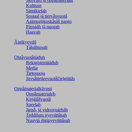
Škovlim já oppâmateriaal
Kulttuur
Sämikielah
Sosiaal já tiervâsvuotâ
Aalmugijkoskâsâš pargo
Párnááh já nuorah
Haavah
Äigikyevdil
Tábáhtusah
Ohtâvuotâtiäđuh
Rekigistemtiäđuh
Media
Tietosuoja
Juvsâttetteevuotâčielgiittâs
Oppâmaterialkävppi
Oppâmaterialeh
Kirjálâšvuotâ
Speelah
Jienâ- já videovuárháh
Teddilum pyevtittâsah
Nuuvtá digipyevtittâsah