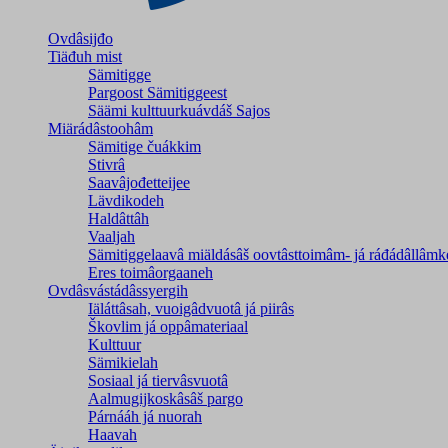
Ovdâsijđo
Tiäđuh mist
Sämitigge
Pargoost Sämitiggeest
Säämi kulttuurkuávdáš Sajos
Miärádâstoohâm
Sämitige čuákkim
Stivrâ
Saavâjođetteijee
Lävdikodeh
Haldâttâh
Vaaljah
Sämitiggelaavâ miäldásâš oovtâsttoimâm- já ráđádâllâmk
Eres toimâorgaaneh
Ovdâsvástádâssyergih
Iäláttâsah, vuoigâdvuotâ já piirâs
Škovlim já oppâmateriaal
Kulttuur
Sämikielah
Sosiaal já tiervâsvuotâ
Aalmugijkoskâsâš pargo
Párnááh já nuorah
Haavah