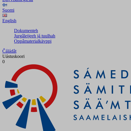
Suomi
English
Dokumenteh
Jurgâleijeeh já tuulhah
Oppâmaterialkävppi
Čáládât
Uástuskoori
0