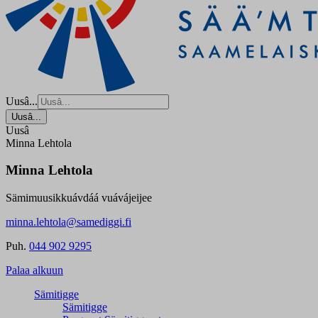
Uusâ...
Uusâ...
Uusâ
Minna Lehtola
Minna Lehtola
Sämimuusikkuávdáá vuávájeijee
minna.lehtola@samediggi.fi
Puh.
044 902 9295
Palaa alkuun
Sämitigge
Sämitigge