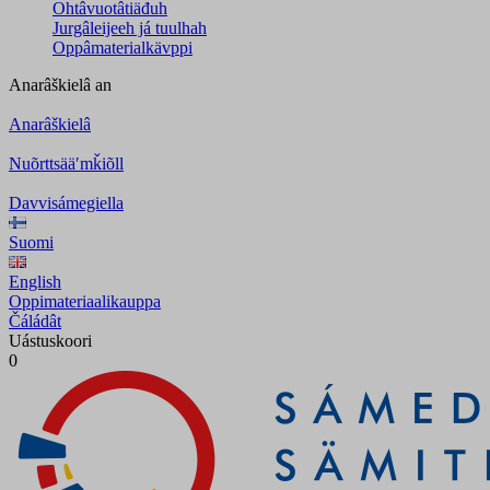
Ohtâvuotâtiäđuh
Jurgâleijeeh já tuulhah
Oppâmaterialkävppi
Anarâškielâ
an
Anarâškielâ
Nuõrttsääʹmǩiõll
Davvisámegiella
Suomi
English
Oppimateriaalikauppa
Čáládât
Uástuskoori
0