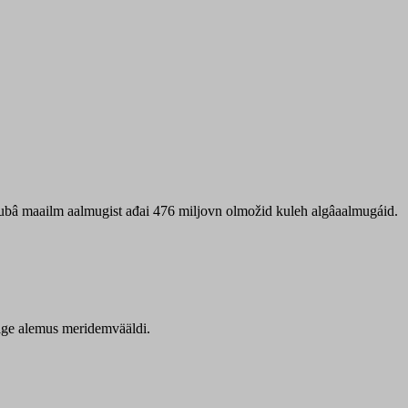
 ubâ maailm aalmugist ađai 476 miljovn olmožid kuleh algâaalmugáid.
itige alemus meridemvääldi.