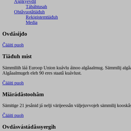
Äigikyevdil
Tábáhtusah
Ohtâvuotâtiäđuh
Rekigistemtiäđuh
Media
Ovdâsijđo
Čääiti puoh
Tiäđuh mist
Sämmiliih láá Euroop Union kuávlu áinoo algâaalmug. Sämmilij algâ
Algâaalmugeh eleh 90 eres staatâ kuávlust.
Čääiti puoh
Miärádâstoohâm
Sämitige 21 jesânid já nelji värijeessân väljejuvvojeh sämmilij koosk
Čääiti puoh
Ovdâsvástádâssyergih