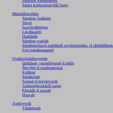
Pargoost Sämitiggeest
Säämi kulttuurkuávdáš Sajos
Miärádâstoohâm
Sämitige čuákkim
Stivrâ
Saavâjođetteijee
Lävdikodeh
Haldâttâh
Sämitige vaaljah
Sämitiggelaavâ miäldásâš oovtâsttoimâm- já ráđádâllâmk
Eres toimâorgaaneh
Ovdâsvástádâssyergih
Iäláttâsah, vuoigâdvuotâ já piirâs
Škovlim já oppâmateriaal
Kulttuur
Sämikielah
Sosiaal já tiervâsvuotâ
Aalmugijkoskâsâš pargo
Párnááh já nuorah
Haavah
Äigikyevdil
Tábáhtusah