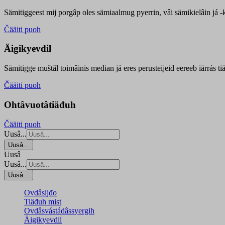
Sämitiggeest mij porgâp oles sämiaalmug pyerrin, vâi sämikielâin já -ku
Čääiti puoh
Äigikyevdil
Sämitigge muštâl toimâinis median já eres perusteijeid eereeb iärrás ti
Čääiti puoh
Ohtâvuotâtiäđuh
Čääiti puoh
Uusâ...
Uusâ...
Uusâ
Uusâ...
Uusâ...
Ovdâsijđo
Tiäđuh mist
Ovdâsvástádâssyergih
Äigikyevdil