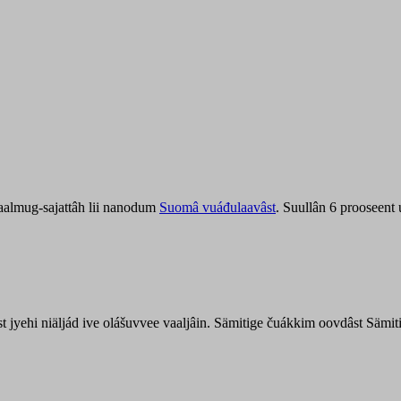
aalmug-sajattâh lii nanodum
Suomâ vuáđulaavâst
. Suullân 6 prooseent
âst jyehi niäljád ive olášuvvee vaaljâin. Sämitige čuákkim oovdâst Säm