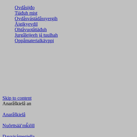
Ovdâsijđo
Tiäđuh mist
Ovdâsvástádâssyergih
Äigikyevdil
Ohtâvuotâtiäđuh
Jurgâleijeeh já tuulhah
Oppâmaterialkävppi
Skip to content
Anarâškielâ
an
Anarâškielâ
Nuõrttsääʹmǩiõll
Davvisámegiella