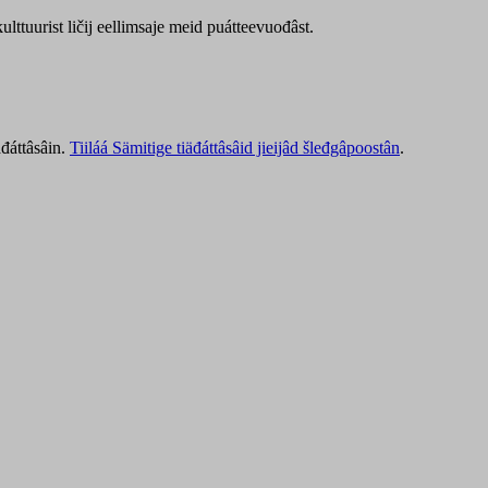
lttuurist ličij eellimsaje meid puátteevuođâst.
äđáttâsâin.
Tiiláá Sämitige tiäđáttâsâid jieijâd šleđgâpoostân
.