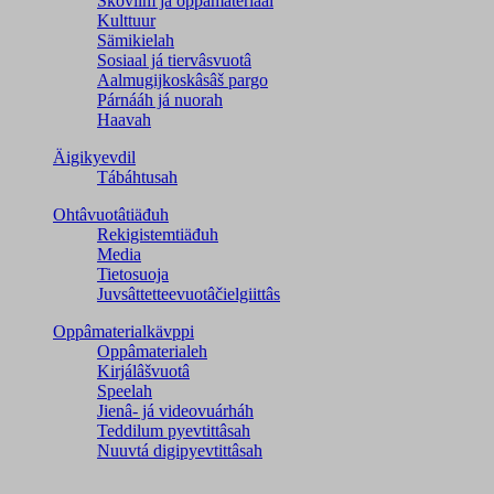
Škovlim já oppâmateriaal
Kulttuur
Sämikielah
Sosiaal já tiervâsvuotâ
Aalmugijkoskâsâš pargo
Párnááh já nuorah
Haavah
Äigikyevdil
Tábáhtusah
Ohtâvuotâtiäđuh
Rekigistemtiäđuh
Media
Tietosuoja
Juvsâttetteevuotâčielgiittâs
Oppâmaterialkävppi
Oppâmaterialeh
Kirjálâšvuotâ
Speelah
Jienâ- já videovuárháh
Teddilum pyevtittâsah
Nuuvtá digipyevtittâsah