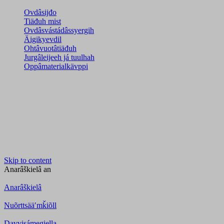
Ovdâsijđo
Tiäđuh mist
Ovdâsvástádâssyergih
Äigikyevdil
Ohtâvuotâtiäđuh
Jurgâleijeeh já tuulhah
Oppâmaterialkävppi
Skip to content
Anarâškielâ
an
Anarâškielâ
Nuõrttsääʹmǩiõll
Davvisámegiella