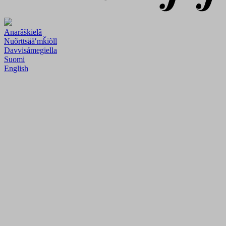
Anarâškielâ
Nuõrttsääʹmǩiõll
Davvisámegiella
Suomi
English