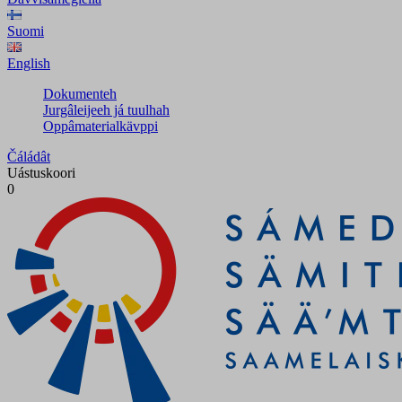
Suomi
English
Dokumenteh
Jurgâleijeeh já tuulhah
Oppâmaterialkävppi
Čáládât
Uástuskoori
0