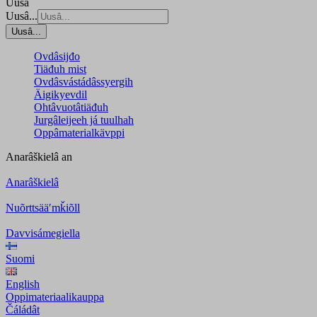
Uusâ
Uusâ...
Uusâ...
Ovdâsijđo
Tiäđuh mist
Ovdâsvástádâssyergih
Äigikyevdil
Ohtâvuotâtiäđuh
Jurgâleijeeh já tuulhah
Oppâmaterialkävppi
Anarâškielâ
an
Anarâškielâ
Nuõrttsääʹmǩiõll
Davvisámegiella
Suomi
English
Oppimateriaalikauppa
Čáládât