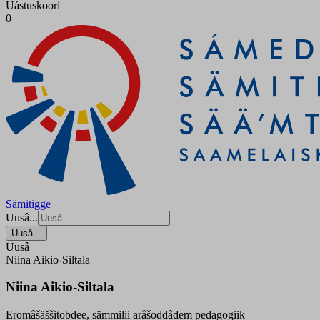
Uástuskoori
0
Sämitigge
Uusâ...
Uusâ...
Uusâ
Niina Aikio-Siltala
Niina Aikio-Siltala
Eromâšäššitobdee, sämmilii arâšoddâdem pedagogiik