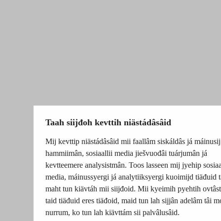
Taah siijđoh kevttih niästádâsâid
Mij kevttip niästádâsâid mii faallâm siskáldâs já máinusij
hammiimân, sosiaallii media jiešvuođâi tuárjumân já
kevtteemere analysistmân. Toos lasseen mij jyehip sosiaal
media, máinussyergi já analytiiksyergi kuoimijd tiäđuid t
maht tun kiävtáh mii siijđoid. Mii kyeimih pyehtih ovtâsti
taid tiäđuid eres tiäđoid, maid tun lah sijjân adelâm tâi m
nurrum, ko tun lah kiävttám sii palvâlusâid.