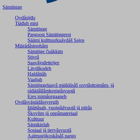
Sämitigge
Ovdâsijđo
Tiäđuh mist
Sämitigge
Pargoost Sämitiggeest
Säämi kulttuurkuávdáš Sajos
Miärádâstoohâm
Sämitige čuákkim
Stivrâ
Saavâjođetteijee
Lävdikodeh
Haldâttâh
Vaaljah
Sämitiggelaavâ miäldásâš oovtâsttoimâm- já
ráđádâllâmkenigâsvuotâ
Eres toimâorgaaneh
Ovdâsvástádâssyergih
Iäláttâsah, vuoigâdvuotâ já piirâs
Škovlim já oppâmateriaal
Kulttuur
Sämikielah
Sosiaal já tiervâsvuotâ
Aalmugijkoskâsâš pargo