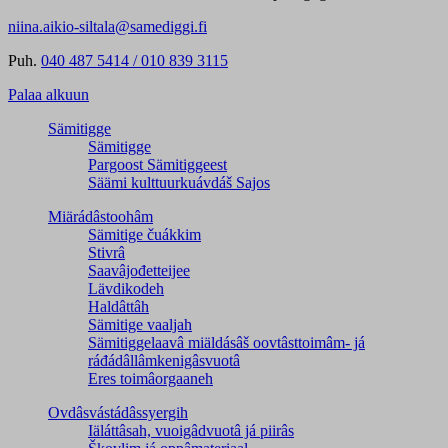
niina.aikio-siltala@samediggi.fi
Puh.
040 487 5414 / 010 839 3115
Palaa alkuun
Sämitigge
Sämitigge
Pargoost Sämitiggeest
Säämi kulttuurkuávdáš Sajos
Miärádâstoohâm
Sämitige čuákkim
Stivrâ
Saavâjođetteijee
Lävdikodeh
Haldâttâh
Sämitige vaaljah
Sämitiggelaavâ miäldásâš oovtâsttoimâm- já
ráđádâllâmkenigâsvuotâ
Eres toimâorgaaneh
Ovdâsvástádâssyergih
Iäláttâsah, vuoigâdvuotâ já piirâs