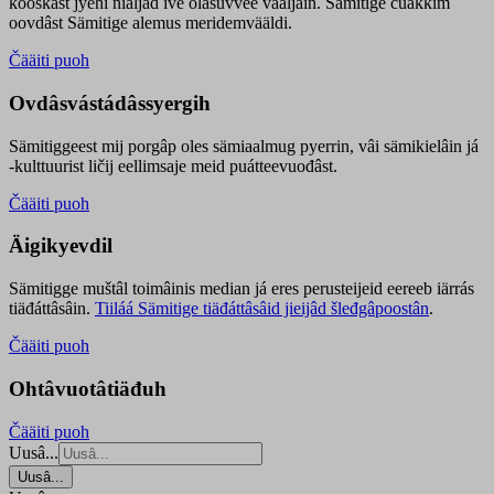
kooskâst jyehi niäljád ive olášuvvee vaaljâin. Sämitige čuákkim
oovdâst Sämitige alemus meridemvääldi.
Čääiti puoh
Ovdâsvástádâssyergih
Sämitiggeest mij porgâp oles sämiaalmug pyerrin, vâi sämikielâin já
-kulttuurist ličij eellimsaje meid puátteevuođâst.
Čääiti puoh
Äigikyevdil
Sämitigge muštâl toimâinis median já eres perusteijeid eereeb iärrás
tiäđáttâsâin.
Tiiláá Sämitige tiäđáttâsâid jieijâd šleđgâpoostân
.
Čääiti puoh
Ohtâvuotâtiäđuh
Čääiti puoh
Uusâ...
Uusâ...