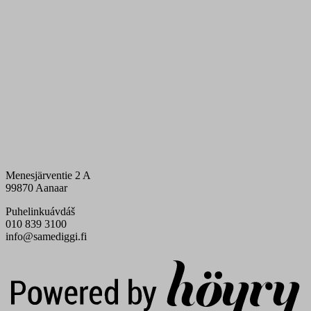
Menesjärventie 2 A
99870 Aanaar
Puhelinkuávdáš
010 839 3100
info@samediggi.fi
Digi- ja mainostoimisto Höyry Rovaniemi ja Oulu