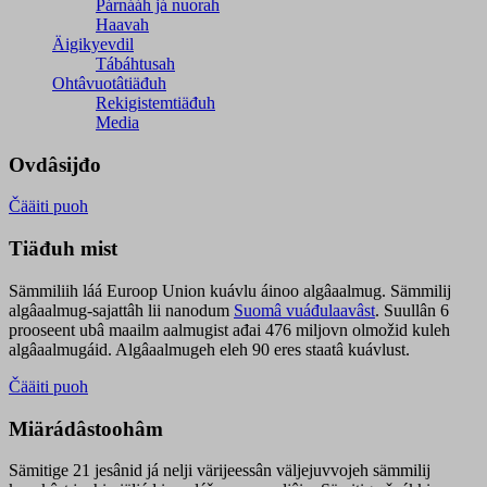
Párnááh já nuorah
Haavah
Äigikyevdil
Tábáhtusah
Ohtâvuotâtiäđuh
Rekigistemtiäđuh
Media
Ovdâsijđo
Čääiti puoh
Tiäđuh mist
Sämmiliih láá Euroop Union kuávlu áinoo algâaalmug. Sämmilij
algâaalmug-sajattâh lii nanodum
Suomâ vuáđulaavâst
. Suullân 6
prooseent ubâ maailm aalmugist ađai 476 miljovn olmožid kuleh
algâaalmugáid. Algâaalmugeh eleh 90 eres staatâ kuávlust.
Čääiti puoh
Miärádâstoohâm
Sämitige 21 jesânid já nelji värijeessân väljejuvvojeh sämmilij