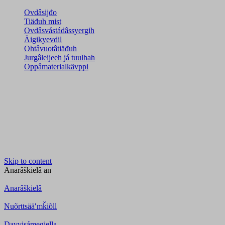
Ovdâsijđo
Tiäđuh mist
Ovdâsvástádâssyergih
Äigikyevdil
Ohtâvuotâtiäđuh
Jurgâleijeeh já tuulhah
Oppâmaterialkävppi
Skip to content
Anarâškielâ
an
Anarâškielâ
Nuõrttsääʹmǩiõll
Davvisámegiella