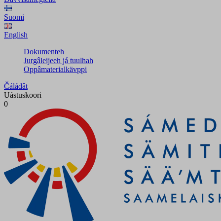
Suomi
English
Dokumenteh
Jurgâleijeeh já tuulhah
Oppâmaterialkävppi
Čáládât
Uástuskoori
0