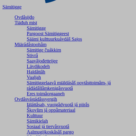
Sämitigge
Ovdâsijđo
Tiäđuh mist
Sämitigge
Pargoost Sämitiggeest
Säämi kulttuurkuávdáš Sajos
Miärádâstoohâm
Sämitige čuákkim
Stivrâ
Saavâjođetteijee
Lävdikodeh
Haldâttâh
Vaaljah
Sämitiggelaavâ miäldásâš oovtâsttoimâm- já
ráđádâllâmkenigâsvuotâ
Eres toimâorgaaneh
Ovdâsvástádâssyergih
Iäláttâsah, vuoigâdvuotâ já piirâs
Škovlim já oppâmateriaal
Kulttuur
Sämikielah
Sosiaal já tiervâsvuotâ
Aalmugijkoskâsâš pargo