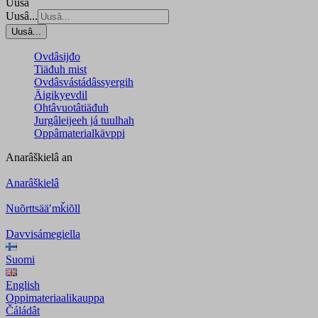
Uusâ
Uusâ...
Uusâ...
Ovdâsijđo
Tiäđuh mist
Ovdâsvástádâssyergih
Äigikyevdil
Ohtâvuotâtiäđuh
Jurgâleijeeh já tuulhah
Oppâmaterialkävppi
Anarâškielâ
an
Anarâškielâ
Nuõrttsääʹmǩiõll
Davvisámegiella
Suomi
English
Oppimateriaalikauppa
Čáládât