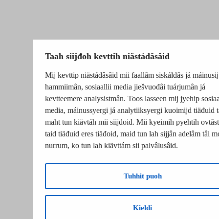
Taah siijđoh kevttih niästádâsâid
Mij kevttip niästádâsâid mii faallâm siskáldâs já máinusij
hammiimân, sosiaallii media jiešvuođâi tuárjumân já
kevtteemere analysistmân. Toos lasseen mij jyehip sosiaal
media, máinussyergi já analytiiksyergi kuoimijd tiäđuid t
maht tun kiävtáh mii siijđoid. Mii kyeimih pyehtih ovtâsti
taid tiäđuid eres tiäđoid, maid tun lah sijjân adelâm tâi m
nurrum, ko tun lah kiävttám sii palvâlusâid.
Tuhhit puoh
Kieldi