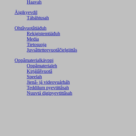
Haavah
Äigikyevdil
Tábáhtusah
Ohtâvuotâtiäđuh
Rekigistemtiäđuh
Media
Tietosuoja
Juvsâttetteevuotâčielgiittâs
Oppâmaterialkävppi
Oppâmaterialeh
Kirjálâšvuotâ
Speelah
Jienâ- já videovuárháh
Teddilum pyevtittâsah
Nuuvtá digipyevtittâsah