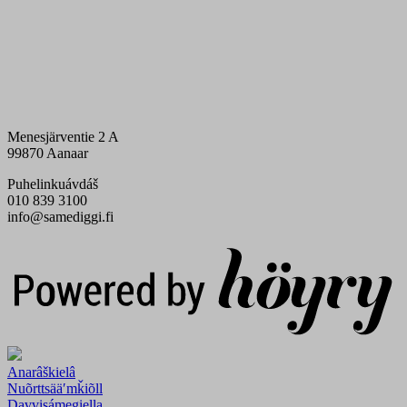
Menesjärventie 2 A
99870 Aanaar
Puhelinkuávdáš
010 839 3100
info@samediggi.fi
Digi- ja mainostoimisto Höyry Rovaniemi ja Oulu
Anarâškielâ
Nuõrttsääʹmǩiõll
Davvisámegiella