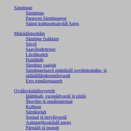
Sämitigge
Sämitigge
Pargoost Sämitiggeest
Säämi kulttuurkuávdáš Sajos
Miärádâstoohâm
Sämitige čuákkim
Stivrâ
Saavâjođetteijee
Lävdikodeh
Haldâttâh
Sämitige vaaljah
Sämitiggelaavâ miäldásâš oovtâsttoimâm- já
ráđádâllâmkenigâsvuotâ
Eres toimâorgaaneh
Ovdâsvástádâssyergih
Iäláttâsah, vuoigâdvuotâ já piirâs
Škovlim já oppâmateriaal
Kulttuur
Sämikielah
Sosiaal já tiervâsvuotâ
Aalmugijkoskâsâš pargo
Párnááh já nuorah