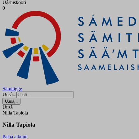
Uástuskoori
0
Sämitigge
Uusâ...
Uusâ...
Uusâ
Nilla Tapiola
Nilla Tapiola
Palaa alkuun