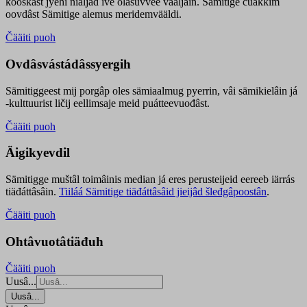
kooskâst jyehi niäljád ive olášuvvee vaaljâin. Sämitige čuákkim
oovdâst Sämitige alemus meridemvääldi.
Čääiti puoh
Ovdâsvástádâssyergih
Sämitiggeest mij porgâp oles sämiaalmug pyerrin, vâi sämikielâin já
-kulttuurist ličij eellimsaje meid puátteevuođâst.
Čääiti puoh
Äigikyevdil
Sämitigge muštâl toimâinis median já eres perusteijeid eereeb iärrás
tiäđáttâsâin.
Tiiláá Sämitige tiäđáttâsâid jieijâd šleđgâpoostân
.
Čääiti puoh
Ohtâvuotâtiäđuh
Čääiti puoh
Uusâ...
Uusâ...