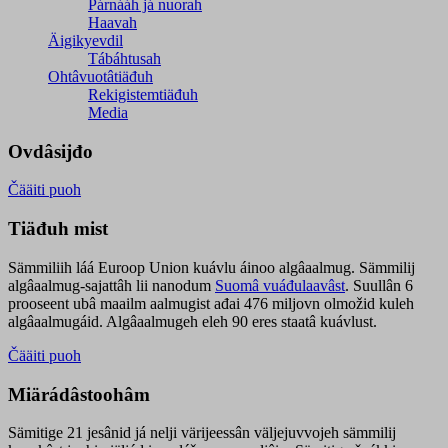
Párnááh já nuorah
Haavah
Äigikyevdil
Tábáhtusah
Ohtâvuotâtiäđuh
Rekigistemtiäđuh
Media
Ovdâsijđo
Čääiti puoh
Tiäđuh mist
Sämmiliih láá Euroop Union kuávlu áinoo algâaalmug. Sämmilij
algâaalmug-sajattâh lii nanodum
Suomâ vuáđulaavâst
. Suullân 6
prooseent ubâ maailm aalmugist ađai 476 miljovn olmožid kuleh
algâaalmugáid. Algâaalmugeh eleh 90 eres staatâ kuávlust.
Čääiti puoh
Miärádâstoohâm
Sämitige 21 jesânid já nelji värijeessân väljejuvvojeh sämmilij