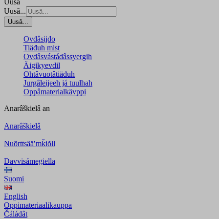
Uusâ
Uusâ...
Uusâ...
Ovdâsijđo
Tiäđuh mist
Ovdâsvástádâssyergih
Äigikyevdil
Ohtâvuotâtiäđuh
Jurgâleijeeh já tuulhah
Oppâmaterialkävppi
Anarâškielâ
an
Anarâškielâ
Nuõrttsääʹmǩiõll
Davvisámegiella
Suomi
English
Oppimateriaalikauppa
Čáládât