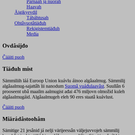
Párnááh já nuorah
Haavah
Äigikyevdil
Tábáhtusah
Ohtâvuotâtiäđuh
Rekigistemtiäđuh
Media
Ovdâsijđo
Čääiti puoh
Tiäđuh mist
Sämmiliih láá Euroop Union kuávlu áinoo algâaalmug. Sämmilij
algâaalmug-sajattâh lii nanodum
Suomâ vuáđulaavâst
. Suullân 6
prooseent ubâ maailm aalmugist ađai 476 miljovn olmožid kuleh
algâaalmugáid. Algâaalmugeh eleh 90 eres staatâ kuávlust.
Čääiti puoh
Miärádâstoohâm
Sämitige 21 jesânid já nelji värijeessân väljejuvvojeh sämmilij