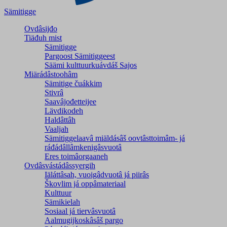
Sämitigge
Ovdâsijđo
Tiäđuh mist
Sämitigge
Pargoost Sämitiggeest
Säämi kulttuurkuávdáš Sajos
Miärádâstoohâm
Sämitige čuákkim
Stivrâ
Saavâjođetteijee
Lävdikodeh
Haldâttâh
Vaaljah
Sämitiggelaavâ miäldásâš oovtâsttoimâm- já
ráđádâllâmkenigâsvuotâ
Eres toimâorgaaneh
Ovdâsvástádâssyergih
Iäláttâsah, vuoigâdvuotâ já piirâs
Škovlim já oppâmateriaal
Kulttuur
Sämikielah
Sosiaal já tiervâsvuotâ
Aalmugijkoskâsâš pargo