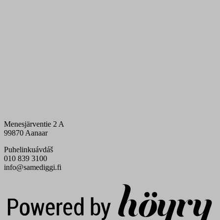
Menesjärventie 2 A
99870 Aanaar
Puhelinkuávdáš
010 839 3100
info@samediggi.fi
Digi- ja mainostoimisto Höyry Rovaniemi ja Oulu