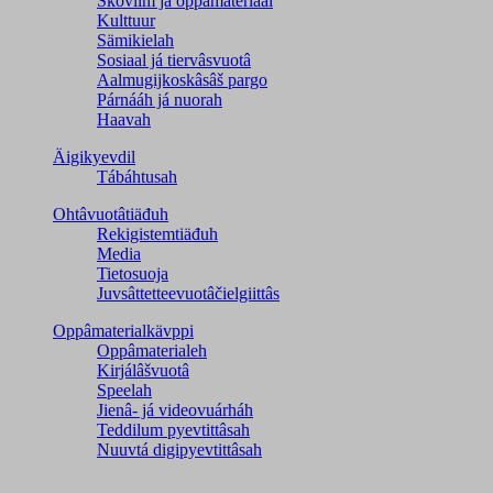
Škovlim já oppâmateriaal
Kulttuur
Sämikielah
Sosiaal já tiervâsvuotâ
Aalmugijkoskâsâš pargo
Párnááh já nuorah
Haavah
Äigikyevdil
Tábáhtusah
Ohtâvuotâtiäđuh
Rekigistemtiäđuh
Media
Tietosuoja
Juvsâttetteevuotâčielgiittâs
Oppâmaterialkävppi
Oppâmaterialeh
Kirjálâšvuotâ
Speelah
Jienâ- já videovuárháh
Teddilum pyevtittâsah
Nuuvtá digipyevtittâsah