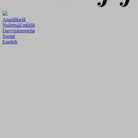
Anarâškielâ
Nuõrttsääʹmǩiõll
Davvisámegiella
Suomi
English