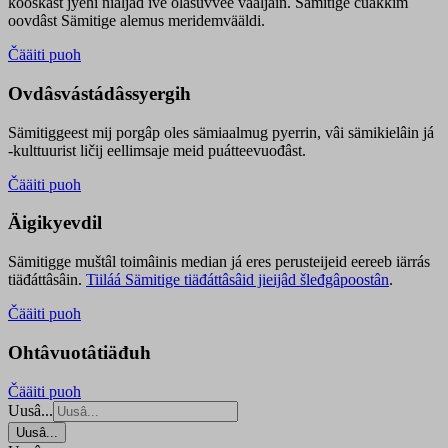
kooskâst jyehi niäljád ive olášuvvee vaaljâin. Sämitige čuákkim
oovdâst Sämitige alemus meridemvääldi.
Čääiti puoh
Ovdâsvástádâssyergih
Sämitiggeest mij porgâp oles sämiaalmug pyerrin, vâi sämikielâin já
-kulttuurist ličij eellimsaje meid puátteevuođâst.
Čääiti puoh
Äigikyevdil
Sämitigge muštâl toimâinis median já eres perusteijeid eereeb iärrás
tiäđáttâsâin.
Tiiláá Sämitige tiäđáttâsâid jieijâd šleđgâpoostân
.
Čääiti puoh
Ohtâvuotâtiäđuh
Čääiti puoh
Uusâ...
Uusâ...