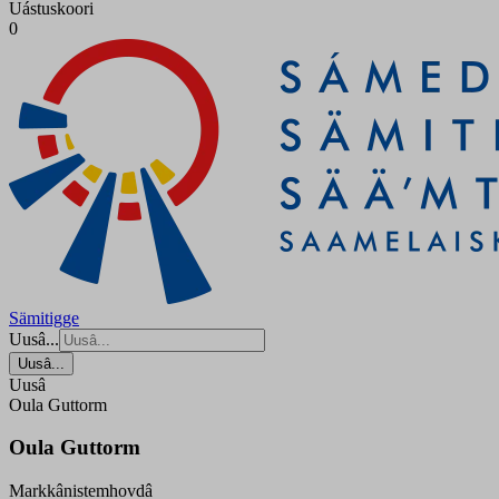
Uástuskoori
0
Sämitigge
Uusâ...
Uusâ...
Uusâ
Oula Guttorm
Oula Guttorm
Markkânistemhovdâ