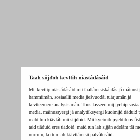
Taah siijđoh kevttih niästádâsâid
Mij kevttip niästádâsâid mii faallâm siskáldâs já máinusij
hammiimân, sosiaallii media jiešvuođâi tuárjumân já
kevtteemere analysistmân. Toos lasseen mij jyehip sosiaal
media, máinussyergi já analytiiksyergi kuoimijd tiäđuid t
maht tun kiävtáh mii siijđoid. Mii kyeimih pyehtih ovtâsti
taid tiäđuid eres tiäđoid, maid tun lah sijjân adelâm tâi m
nurrum, ko tun lah kiävttám sii palvâlusâid.