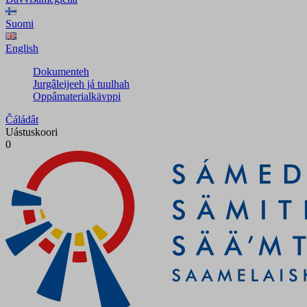
Suomi
English
Dokumenteh
Jurgâleijeeh já tuulhah
Oppâmaterialkävppi
Čáládât
Uástuskoori
0