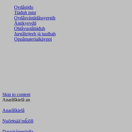
Ovdâsijđo
Tiäđuh mist
Ovdâsvástádâssyergih
Äigikyevdil
Ohtâvuotâtiäđuh
Jurgâleijeeh já tuulhah
Oppâmaterialkävppi
Skip to content
Anarâškielâ
an
Anarâškielâ
Nuõrttsääʹmǩiõll
Davvisámegiella