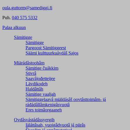
oula.guttorm@samediggi.fi
Puh.
040 575 5332
Palaa alkuun
Sämitigge
Sämitigge
Pargoost Sämitiggeest
Säämi kulttuurkuávdáš Sajos
Miärádâstoohâm
Sämitige čuákkim
Stivrâ
Saavâjođetteijee
Lävdikodeh
Haldâttâh
Sämitige vaaljah
Sämitiggelaavâ miäldásâš oovtâsttoimâm- já
ráđádâllâmkenigâsvuotâ
Eres toimâorgaaneh
Ovdâsvástádâssyergih
Iäláttâsah, vuoigâdvuotâ já piirâs