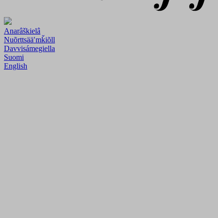
Anarâškielâ
Nuõrttsääʹmǩiõll
Davvisámegiella
Suomi
English