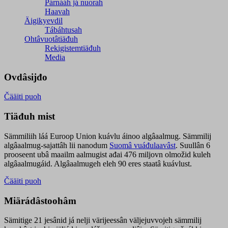
Párnááh já nuorah
Haavah
Äigikyevdil
Tábáhtusah
Ohtâvuotâtiäđuh
Rekigistemtiäđuh
Media
Ovdâsijđo
Čääiti puoh
Tiäđuh mist
Sämmiliih láá Euroop Union kuávlu áinoo algâaalmug. Sämmilij
algâaalmug-sajattâh lii nanodum
Suomâ vuáđulaavâst
. Suullân 6
prooseent ubâ maailm aalmugist ađai 476 miljovn olmožid kuleh
algâaalmugáid. Algâaalmugeh eleh 90 eres staatâ kuávlust.
Čääiti puoh
Miärádâstoohâm
Sämitige 21 jesânid já nelji värijeessân väljejuvvojeh sämmilij