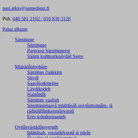
pasi.aikio@samediggi.fi
Puh.
040 581 2102 / 010 839 3126
Palaa alkuun
Sämitigge
Sämitigge
Pargoost Sämitiggeest
Säämi kulttuurkuávdáš Sajos
Miärádâstoohâm
Sämitige čuákkim
Stivrâ
Saavâjođetteijee
Lävdikodeh
Haldâttâh
Sämitige vaaljah
Sämitiggelaavâ miäldásâš oovtâsttoimâm- já
ráđádâllâmkenigâsvuotâ
Eres toimâorgaaneh
Ovdâsvástádâssyergih
Iäláttâsah, vuoigâdvuotâ já piirâs