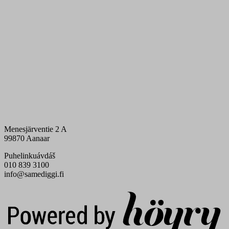
Menesjärventie 2 A
99870 Aanaar
Puhelinkuávdáš
010 839 3100
info@samediggi.fi
Digi- ja mainostoimisto Höyry Rovaniemi ja Oulu