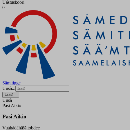
Uástuskoori
0
Sämitigge
Uusâ...
Uusâ...
Uusâ
Pasi Aikio
Pasi Aikio
Vuáhádâhäššitobdee