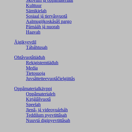
Škovlim já oppâmateriaal
Kulttuur
Sämikielah
Sosiaal já tiervâsvuotâ
Aalmugijkoskâsâš pargo
Párnááh já nuorah
Haavah
Äigikyevdil
Tábáhtusah
Ohtâvuotâtiäđuh
Rekigistemtiäđuh
Media
Tietosuoja
Juvsâttetteevuotâčielgiittâs
Oppâmaterialkävppi
Oppâmaterialeh
Kirjálâšvuotâ
Speelah
Jienâ- já videovuárháh
Teddilum pyevtittâsah
Nuuvtá digipyevtittâsah