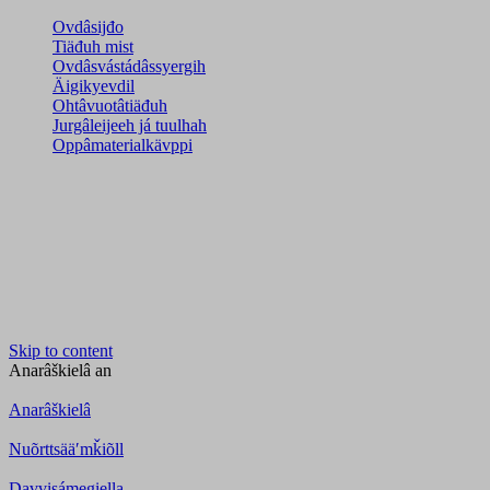
Ovdâsijđo
Tiäđuh mist
Ovdâsvástádâssyergih
Äigikyevdil
Ohtâvuotâtiäđuh
Jurgâleijeeh já tuulhah
Oppâmaterialkävppi
Skip to content
Anarâškielâ
an
Anarâškielâ
Nuõrttsääʹmǩiõll
Davvisámegiella