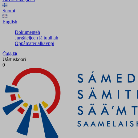
Suomi
English
Dokumenteh
Jurgâleijeeh já tuulhah
Oppâmaterialkävppi
Čáládât
Uástuskoori
0