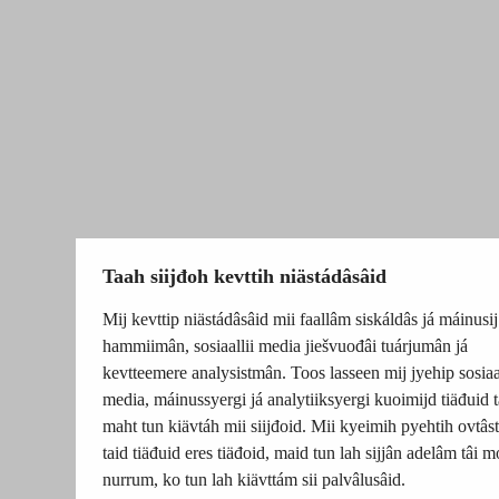
Taah siijđoh kevttih niästádâsâid
Mij kevttip niästádâsâid mii faallâm siskáldâs já máinusij
hammiimân, sosiaallii media jiešvuođâi tuárjumân já
kevtteemere analysistmân. Toos lasseen mij jyehip sosiaal
media, máinussyergi já analytiiksyergi kuoimijd tiäđuid t
maht tun kiävtáh mii siijđoid. Mii kyeimih pyehtih ovtâsti
taid tiäđuid eres tiäđoid, maid tun lah sijjân adelâm tâi m
nurrum, ko tun lah kiävttám sii palvâlusâid.