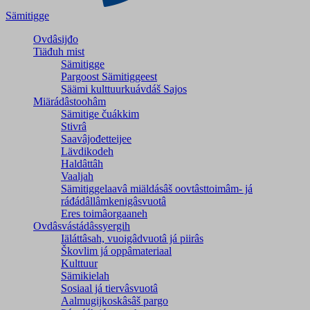
Sämitigge
Ovdâsijđo
Tiäđuh mist
Sämitigge
Pargoost Sämitiggeest
Säämi kulttuurkuávdáš Sajos
Miärádâstoohâm
Sämitige čuákkim
Stivrâ
Saavâjođetteijee
Lävdikodeh
Haldâttâh
Vaaljah
Sämitiggelaavâ miäldásâš oovtâsttoimâm- já
ráđádâllâmkenigâsvuotâ
Eres toimâorgaaneh
Ovdâsvástádâssyergih
Iäláttâsah, vuoigâdvuotâ já piirâs
Škovlim já oppâmateriaal
Kulttuur
Sämikielah
Sosiaal já tiervâsvuotâ
Aalmugijkoskâsâš pargo