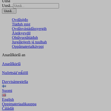
Uusâ
Uusâ...
Uusâ...
Ovdâsijđo
Tiäđuh mist
Ovdâsvástádâssyergih
Äigikyevdil
Ohtâvuotâtiäđuh
Jurgâleijeeh já tuulhah
Oppâmaterialkävppi
Anarâškielâ
an
Anarâškielâ
Nuõrttsääʹmǩiõll
Davvisámegiella
Suomi
English
Oppimateriaalikauppa
Čáládât