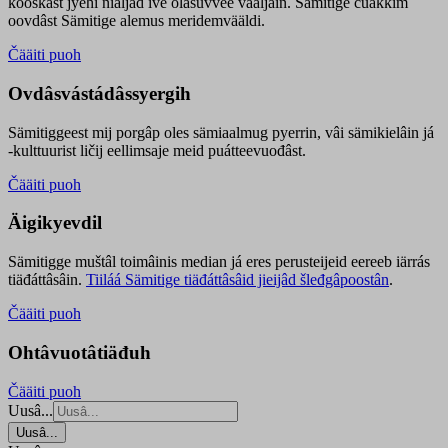
kooskâst jyehi niäljád ive olášuvvee vaaljâin. Sämitige čuákkim
oovdâst Sämitige alemus meridemvääldi.
Čääiti puoh
Ovdâsvástádâssyergih
Sämitiggeest mij porgâp oles sämiaalmug pyerrin, vâi sämikielâin já
-kulttuurist ličij eellimsaje meid puátteevuođâst.
Čääiti puoh
Äigikyevdil
Sämitigge muštâl toimâinis median já eres perusteijeid eereeb iärrás
tiäđáttâsâin.
Tiiláá Sämitige tiäđáttâsâid jieijâd šleđgâpoostân
.
Čääiti puoh
Ohtâvuotâtiäđuh
Čääiti puoh
Uusâ...
Uusâ...