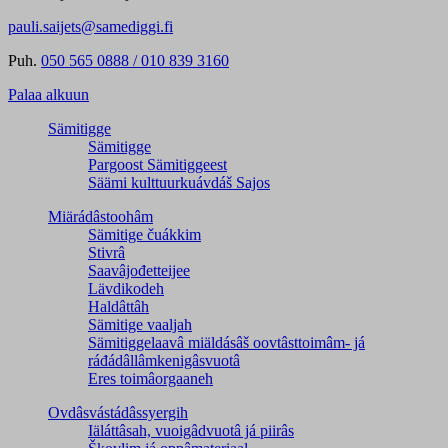
pauli.saijets@samediggi.fi
Puh.
050 565 0888 / 010 839 3160
Palaa alkuun
Sämitigge
Sämitigge
Pargoost Sämitiggeest
Säämi kulttuurkuávdáš Sajos
Miärádâstoohâm
Sämitige čuákkim
Stivrâ
Saavâjođetteijee
Lävdikodeh
Haldâttâh
Sämitige vaaljah
Sämitiggelaavâ miäldásâš oovtâsttoimâm- já
ráđádâllâmkenigâsvuotâ
Eres toimâorgaaneh
Ovdâsvástádâssyergih
Iäláttâsah, vuoigâdvuotâ já piirâs