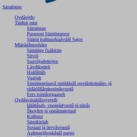
Sämitigge
Ovdâsijđo
Tiäđuh mist
Sämitigge
Pargoost Sämitiggeest
Säämi kulttuurkuávdáš Sajos
Miärádâstoohâm
Sämitige čuákkim
Stivrâ
Saavâjođetteijee
Lävdikodeh
Haldâttâh
Vaaljah
Sämitiggelaavâ miäldásâš oovtâsttoimâm- já
ráđádâllâmkenigâsvuotâ
Eres toimâorgaaneh
Ovdâsvástádâssyergih
Iäláttâsah, vuoigâdvuotâ já piirâs
Škovlim já oppâmateriaal
Kulttuur
Sämikielah
Sosiaal já tiervâsvuotâ
Aalmugijkoskâsâš pargo