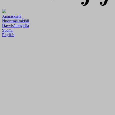
Anarâškielâ
Nuõrttsääʹmǩiõll
Davvisámegiella
Suomi
English