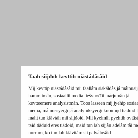
Taah siijđoh kevttih niästádâsâid
Mij kevttip niästádâsâid mii faallâm siskáldâs já máinusij
hammiimân, sosiaallii media jiešvuođâi tuárjumân já
kevtteemere analysistmân. Toos lasseen mij jyehip sosiaal
media, máinussyergi já analytiiksyergi kuoimijd tiäđuid t
maht tun kiävtáh mii siijđoid. Mii kyeimih pyehtih ovtâsti
taid tiäđuid eres tiäđoid, maid tun lah sijjân adelâm tâi m
nurrum, ko tun lah kiävttám sii palvâlusâid.