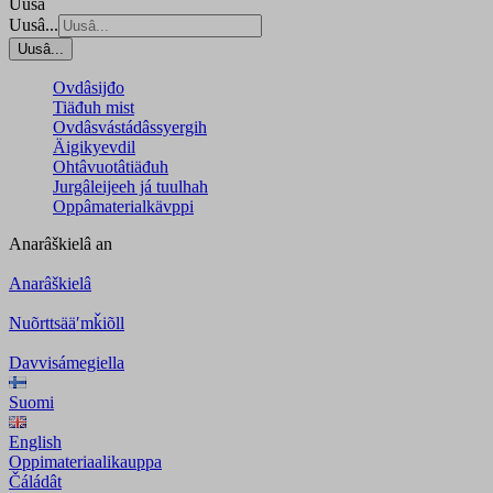
Uusâ
Uusâ...
Uusâ...
Ovdâsijđo
Tiäđuh mist
Ovdâsvástádâssyergih
Äigikyevdil
Ohtâvuotâtiäđuh
Jurgâleijeeh já tuulhah
Oppâmaterialkävppi
Anarâškielâ
an
Anarâškielâ
Nuõrttsääʹmǩiõll
Davvisámegiella
Suomi
English
Oppimateriaalikauppa
Čáládât