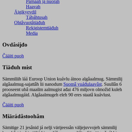
Párnááh já nuorah
Haavah
Äigikyevdil
Tábáhtusah
Ohtâvuotâtiäđuh
Rekigistemtiäđuh
Media
Ovdâsijđo
Čääiti puoh
Tiäđuh mist
Sämmiliih láá Euroop Union kuávlu áinoo algâaalmug. Sämmilij
algâaalmug-sajattâh lii nanodum
Suomâ vuáđulaavâst
. Suullân 6
prooseent ubâ maailm aalmugist ađai 476 miljovn olmožid kuleh
algâaalmugáid. Algâaalmugeh eleh 90 eres staatâ kuávlust.
Čääiti puoh
Miärádâstoohâm
Sämitige 21 jesânid já nelji värijeessân väljejuvvojeh sämmilij