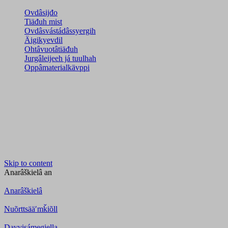
Ovdâsijđo
Tiäđuh mist
Ovdâsvástádâssyergih
Äigikyevdil
Ohtâvuotâtiäđuh
Jurgâleijeeh já tuulhah
Oppâmaterialkävppi
Skip to content
Anarâškielâ
an
Anarâškielâ
Nuõrttsääʹmǩiõll
Davvisámegiella