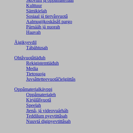
Škovlim já oppâmateriaal
Kulttuur
Sämikielah
Sosiaal já tiervâsvuotâ
Aalmugijkoskâsâš pargo
Párnááh já nuorah
Haavah
Äigikyevdil
Tábáhtusah
Ohtâvuotâtiäđuh
Rekigistemtiäđuh
Media
Tietosuoja
Juvsâttetteevuotâčielgiittâs
Oppâmaterialkävppi
Oppâmaterialeh
Kirjálâšvuotâ
Speelah
Jienâ- já videovuárháh
Teddilum pyevtittâsah
Nuuvtá digipyevtittâsah