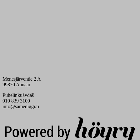
Menesjärventie 2 A
99870 Aanaar
Puhelinkuávdáš
010 839 3100
info@samediggi.fi
Digi- ja mainostoimisto Höyry Rovaniemi ja Oulu