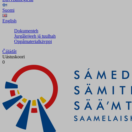
Suomi
English
Dokumenteh
Jurgâleijeeh já tuulhah
Oppâmaterialkävppi
Čáládât
Uástuskoori
0