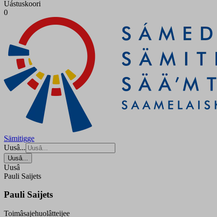
Uástuskoori
0
Sämitigge
Uusâ...
Uusâ...
Uusâ
Pauli Saijets
Pauli Saijets
Toimâsajehuolâtteijee