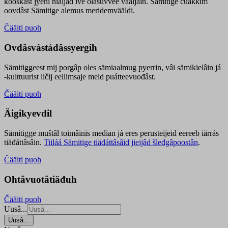
kooskâst jyehi niäljád ive olášuvvee vaaljâin. Sämitige čuákkim
oovdâst Sämitige alemus meridemvääldi.
Čääiti puoh
Ovdâsvástádâssyergih
Sämitiggeest mij porgâp oles sämiaalmug pyerrin, vâi sämikielâin já
-kulttuurist ličij eellimsaje meid puátteevuođâst.
Čääiti puoh
Äigikyevdil
Sämitigge muštâl toimâinis median já eres perusteijeid eereeb iärrás
tiäđáttâsâin.
Tiiláá Sämitige tiäđáttâsâid jieijâd šleđgâpoostân
.
Čääiti puoh
Ohtâvuotâtiäđuh
Čääiti puoh
Uusâ...
Uusâ...