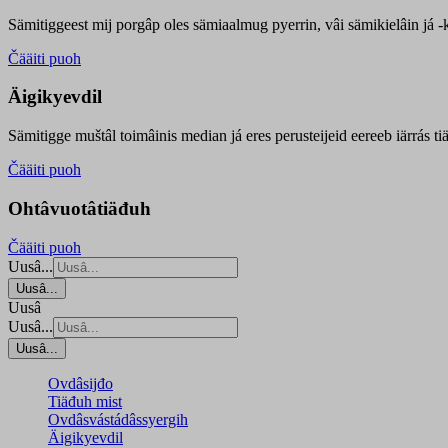
Sämitiggeest mij porgâp oles sämiaalmug pyerrin, vâi sämikielâin já -ku
Čääiti puoh
Äigikyevdil
Sämitigge muštâl toimâinis median já eres perusteijeid eereeb iärrás ti
Čääiti puoh
Ohtâvuotâtiäđuh
Čääiti puoh
Uusâ...
Uusâ...
Uusâ
Uusâ...
Uusâ...
Ovdâsijđo
Tiäđuh mist
Ovdâsvástádâssyergih
Äigikyevdil