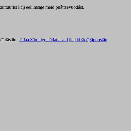
lttuurist ličij eellimsaje meid puátteevuođâst.
äđáttâsâin.
Tiiláá Sämitige tiäđáttâsâid jieijâd šleđgâpoostân
.