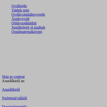
Ovdâsijđo
Tiäđuh mist
Ovdâsvástádâssyergih
Äigikyevdil
Ohtâvuotâtiäđuh
Jurgâleijeeh já tuulhah
Oppâmaterialkävppi
Skip to content
Anarâškielâ
an
Anarâškielâ
Nuõrttsääʹmǩiõll
Davvisámegiella