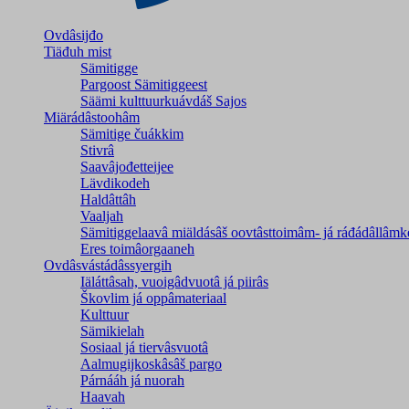
Ovdâsijđo
Tiäđuh mist
Sämitigge
Pargoost Sämitiggeest
Säämi kulttuurkuávdáš Sajos
Miärádâstoohâm
Sämitige čuákkim
Stivrâ
Saavâjođetteijee
Lävdikodeh
Haldâttâh
Vaaljah
Sämitiggelaavâ miäldásâš oovtâsttoimâm- já ráđádâllâmk
Eres toimâorgaaneh
Ovdâsvástádâssyergih
Iäláttâsah, vuoigâdvuotâ já piirâs
Škovlim já oppâmateriaal
Kulttuur
Sämikielah
Sosiaal já tiervâsvuotâ
Aalmugijkoskâsâš pargo
Párnááh já nuorah
Haavah