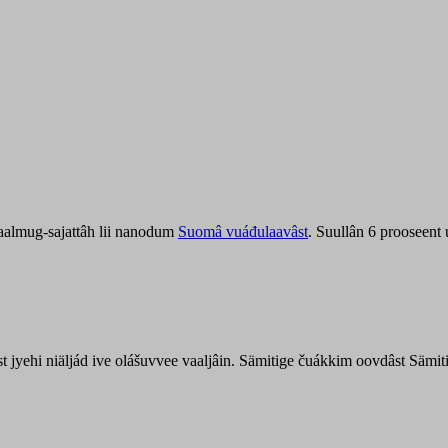
aalmug-sajattâh lii nanodum
Suomâ vuáđulaavâst
. Suullân 6 prooseent
âst jyehi niäljád ive olášuvvee vaaljâin. Sämitige čuákkim oovdâst Säm