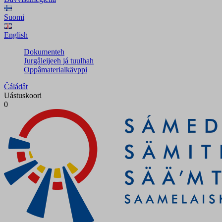
Suomi
English
Dokumenteh
Jurgâleijeeh já tuulhah
Oppâmaterialkävppi
Čáládât
Uástuskoori
0