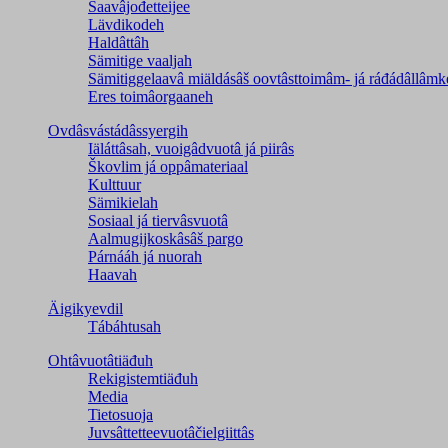
Saavâjođetteijee
Lävdikodeh
Haldâttâh
Sämitige vaaljah
Sämitiggelaavâ miäldásâš oovtâsttoimâm- já ráđádâllâmk
Eres toimâorgaaneh
Ovdâsvástádâssyergih
Iäláttâsah, vuoigâdvuotâ já piirâs
Škovlim já oppâmateriaal
Kulttuur
Sämikielah
Sosiaal já tiervâsvuotâ
Aalmugijkoskâsâš pargo
Párnááh já nuorah
Haavah
Äigikyevdil
Tábáhtusah
Ohtâvuotâtiäđuh
Rekigistemtiäđuh
Media
Tietosuoja
Juvsâttetteevuotâčielgiittâs