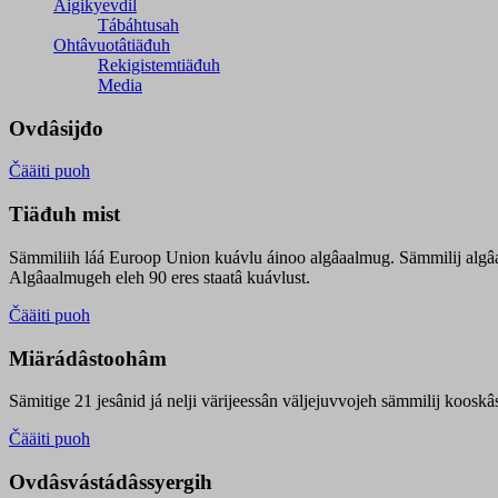
Äigikyevdil
Tábáhtusah
Ohtâvuotâtiäđuh
Rekigistemtiäđuh
Media
Ovdâsijđo
Čääiti puoh
Tiäđuh mist
Sämmiliih láá Euroop Union kuávlu áinoo algâaalmug. Sämmilij algâ
Algâaalmugeh eleh 90 eres staatâ kuávlust.
Čääiti puoh
Miärádâstoohâm
Sämitige 21 jesânid já nelji värijeessân väljejuvvojeh sämmilij koosk
Čääiti puoh
Ovdâsvástádâssyergih