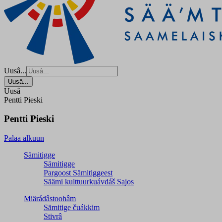
Uusâ...
Uusâ...
Uusâ
Pentti Pieski
Pentti Pieski
Palaa alkuun
Sämitigge
Sämitigge
Pargoost Sämitiggeest
Säämi kulttuurkuávdáš Sajos
Miärádâstoohâm
Sämitige čuákkim
Stivrâ