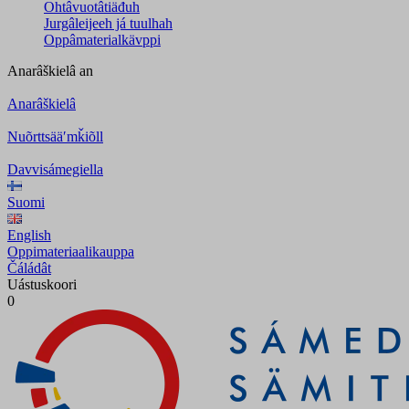
Ohtâvuotâtiäđuh
Jurgâleijeeh já tuulhah
Oppâmaterialkävppi
Anarâškielâ
an
Anarâškielâ
Nuõrttsääʹmǩiõll
Davvisámegiella
Suomi
English
Oppimateriaalikauppa
Čáládât
Uástuskoori
0