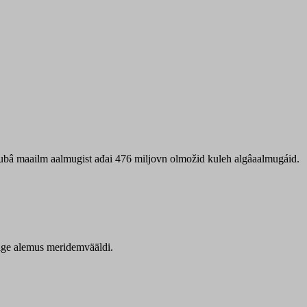
 ubâ maailm aalmugist ađai 476 miljovn olmožid kuleh algâaalmugáid.
itige alemus meridemvääldi.