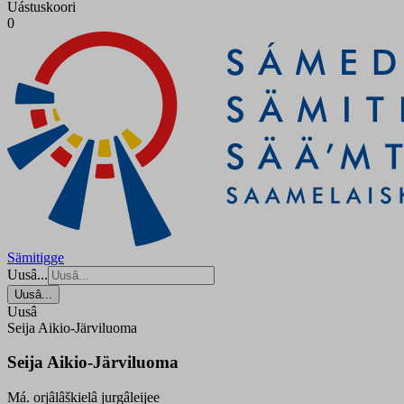
Uástuskoori
0
Sämitigge
Uusâ...
Uusâ...
Uusâ
Seija Aikio-Järviluoma
Seija Aikio-Järviluoma
Má. orjâlâškielâ jurgâleijee