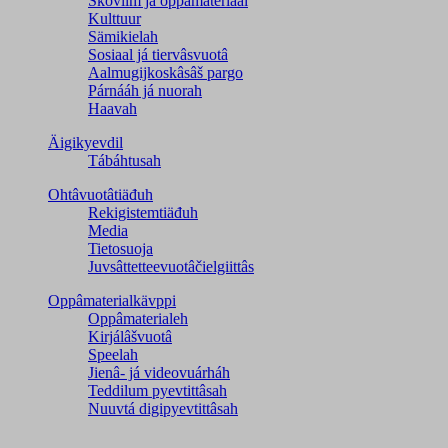
Škovlim já oppâmateriaal
Kulttuur
Sämikielah
Sosiaal já tiervâsvuotâ
Aalmugijkoskâsâš pargo
Párnááh já nuorah
Haavah
Äigikyevdil
Tábáhtusah
Ohtâvuotâtiäđuh
Rekigistemtiäđuh
Media
Tietosuoja
Juvsâttetteevuotâčielgiittâs
Oppâmaterialkävppi
Oppâmaterialeh
Kirjálâšvuotâ
Speelah
Jienâ- já videovuárháh
Teddilum pyevtittâsah
Nuuvtá digipyevtittâsah