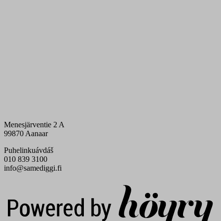
Menesjärventie 2 A
99870 Aanaar
Puhelinkuávdáš
010 839 3100
info@samediggi.fi
Digi- ja mainostoimisto Höyry Rovaniemi ja Oulu