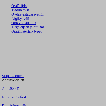
Ovdâsijđo
Tiäđuh mist
Ovdâsvástádâssyergih
Äigikyevdil
Ohtâvuotâtiäđuh
Jurgâleijeeh já tuulhah
Oppâmaterialkävppi
Skip to content
Anarâškielâ
an
Anarâškielâ
Nuõrttsääʹmǩiõll
Davvisámegiella