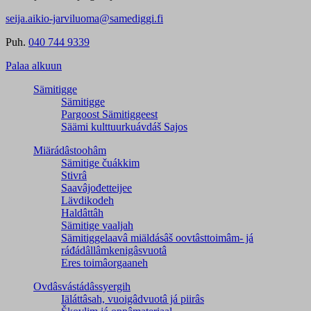
seija.aikio-jarviluoma@samediggi.fi
Puh.
040 744 9339
Palaa alkuun
Sämitigge
Sämitigge
Pargoost Sämitiggeest
Säämi kulttuurkuávdáš Sajos
Miärádâstoohâm
Sämitige čuákkim
Stivrâ
Saavâjođetteijee
Lävdikodeh
Haldâttâh
Sämitige vaaljah
Sämitiggelaavâ miäldásâš oovtâsttoimâm- já
ráđádâllâmkenigâsvuotâ
Eres toimâorgaaneh
Ovdâsvástádâssyergih
Iäláttâsah, vuoigâdvuotâ já piirâs