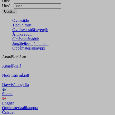
Uusâ
Uusâ...
Uusâ...
Ovdâsijđo
Tiäđuh mist
Ovdâsvástádâssyergih
Äigikyevdil
Ohtâvuotâtiäđuh
Jurgâleijeeh já tuulhah
Oppâmaterialkävppi
Anarâškielâ
an
Anarâškielâ
Nuõrttsääʹmǩiõll
Davvisámegiella
Suomi
English
Oppimateriaalikauppa
Čáládât