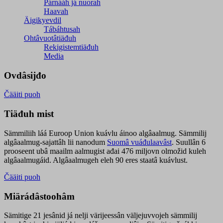
Párnááh já nuorah
Haavah
Äigikyevdil
Tábáhtusah
Ohtâvuotâtiäđuh
Rekigistemtiäđuh
Media
Ovdâsijđo
Čääiti puoh
Tiäđuh mist
Sämmiliih láá Euroop Union kuávlu áinoo algâaalmug. Sämmilij
algâaalmug-sajattâh lii nanodum
Suomâ vuáđulaavâst
. Suullân 6
prooseent ubâ maailm aalmugist ađai 476 miljovn olmožid kuleh
algâaalmugáid. Algâaalmugeh eleh 90 eres staatâ kuávlust.
Čääiti puoh
Miärádâstoohâm
Sämitige 21 jesânid já nelji värijeessân väljejuvvojeh sämmilij