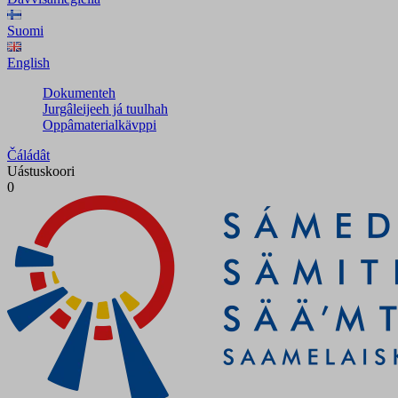
Suomi
English
Dokumenteh
Jurgâleijeeh já tuulhah
Oppâmaterialkävppi
Čáládât
Uástuskoori
0