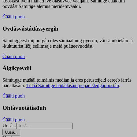
kooskâst jyehi niäljád ive olášuvvee vaaljâin. Sämitige čuákkim
oovdâst Sämitige alemus meridemvääldi.
Čääiti puoh
Ovdâsvástádâssyergih
Sämitiggeest mij porgâp oles sämiaalmug pyerrin, vâi sämikielâin já
-kulttuurist ličij eellimsaje meid puátteevuođâst.
Čääiti puoh
Äigikyevdil
Sämitigge muštâl toimâinis median já eres perusteijeid eereeb iärrás
tiäđáttâsâin.
Tiiláá Sämitige tiäđáttâsâid jieijâd šleđgâpoostân
.
Čääiti puoh
Ohtâvuotâtiäđuh
Čääiti puoh
Uusâ...
Uusâ...