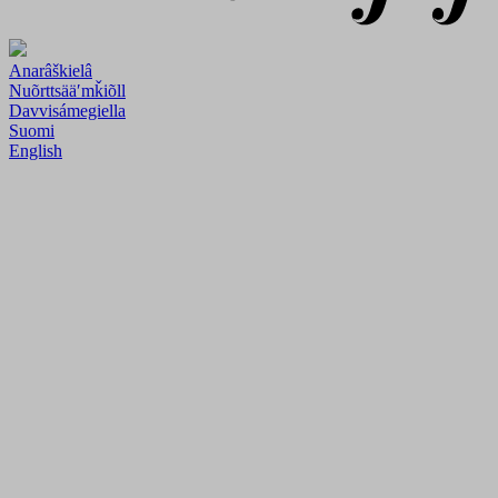
Anarâškielâ
Nuõrttsääʹmǩiõll
Davvisámegiella
Suomi
English