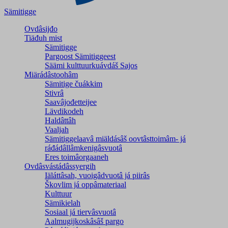
Sämitigge
Ovdâsijđo
Tiäđuh mist
Sämitigge
Pargoost Sämitiggeest
Säämi kulttuurkuávdáš Sajos
Miärádâstoohâm
Sämitige čuákkim
Stivrâ
Saavâjođetteijee
Lävdikodeh
Haldâttâh
Vaaljah
Sämitiggelaavâ miäldásâš oovtâsttoimâm- já
ráđádâllâmkenigâsvuotâ
Eres toimâorgaaneh
Ovdâsvástádâssyergih
Iäláttâsah, vuoigâdvuotâ já piirâs
Škovlim já oppâmateriaal
Kulttuur
Sämikielah
Sosiaal já tiervâsvuotâ
Aalmugijkoskâsâš pargo