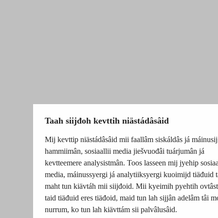
Taah siijđoh kevttih niästádâsâid
Mij kevttip niästádâsâid mii faallâm siskáldâs já máinusij
hammiimân, sosiaallii media jiešvuođâi tuárjumân já
kevtteemere analysistmân. Toos lasseen mij jyehip sosiaal
media, máinussyergi já analytiiksyergi kuoimijd tiäđuid t
maht tun kiävtáh mii siijđoid. Mii kyeimih pyehtih ovtâsti
taid tiäđuid eres tiäđoid, maid tun lah sijjân adelâm tâi m
nurrum, ko tun lah kiävttám sii palvâlusâid.