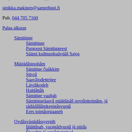
sinikka.makinen@samediggi.fi
Puh.
044 705 7160
Palaa alkuun
Sämitigge
Sämitigge
Pargoost Sämitiggeest
Säämi kulttuurkuávdáš Sajos
Miärádâstoohâm
Sämitige čuákkim
Stivrâ
Saavâjođetteijee
Lävdikodeh
Haldâttâh
Sämitige vaaljah
Sämitiggelaavâ miäldásâš oovtâsttoimâm- já
ráđádâllâmkenigâsvuotâ
Eres toimâorgaaneh
Ovdâsvástádâssyergih
Iäláttâsah, vuoigâdvuotâ já piirâs