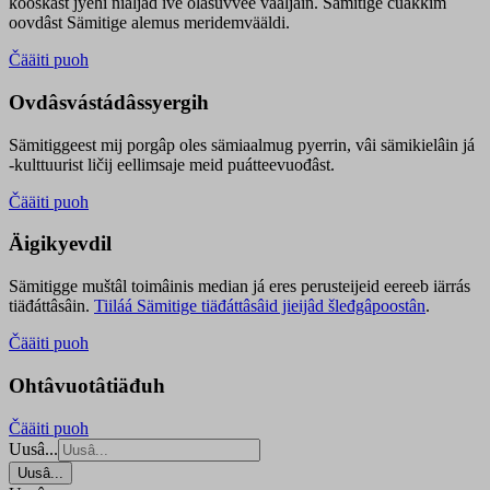
kooskâst jyehi niäljád ive olášuvvee vaaljâin. Sämitige čuákkim
oovdâst Sämitige alemus meridemvääldi.
Čääiti puoh
Ovdâsvástádâssyergih
Sämitiggeest mij porgâp oles sämiaalmug pyerrin, vâi sämikielâin já
-kulttuurist ličij eellimsaje meid puátteevuođâst.
Čääiti puoh
Äigikyevdil
Sämitigge muštâl toimâinis median já eres perusteijeid eereeb iärrás
tiäđáttâsâin.
Tiiláá Sämitige tiäđáttâsâid jieijâd šleđgâpoostân
.
Čääiti puoh
Ohtâvuotâtiäđuh
Čääiti puoh
Uusâ...
Uusâ...