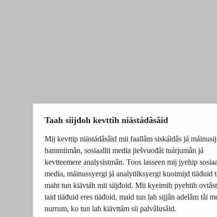
Taah siijđoh kevttih niästádâsâid
Mij kevttip niästádâsâid mii faallâm siskáldâs já máinusij
hammiimân, sosiaallii media jiešvuođâi tuárjumân já
kevtteemere analysistmân. Toos lasseen mij jyehip sosiaal
media, máinussyergi já analytiiksyergi kuoimijd tiäđuid t
maht tun kiävtáh mii siijđoid. Mii kyeimih pyehtih ovtâsti
taid tiäđuid eres tiäđoid, maid tun lah sijjân adelâm tâi m
nurrum, ko tun lah kiävttám sii palvâlusâid.