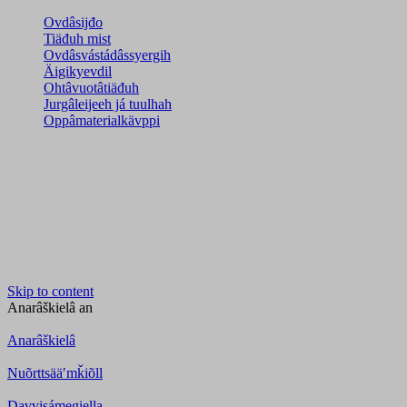
Ovdâsijđo
Tiäđuh mist
Ovdâsvástádâssyergih
Äigikyevdil
Ohtâvuotâtiäđuh
Jurgâleijeeh já tuulhah
Oppâmaterialkävppi
Skip to content
Anarâškielâ
an
Anarâškielâ
Nuõrttsääʹmǩiõll
Davvisámegiella