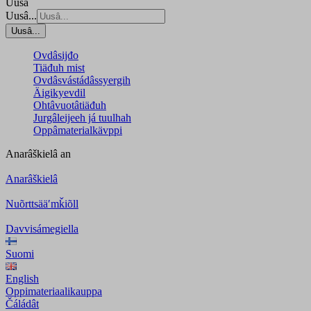
Uusâ
Uusâ...
Uusâ...
Ovdâsijđo
Tiäđuh mist
Ovdâsvástádâssyergih
Äigikyevdil
Ohtâvuotâtiäđuh
Jurgâleijeeh já tuulhah
Oppâmaterialkävppi
Anarâškielâ
an
Anarâškielâ
Nuõrttsääʹmǩiõll
Davvisámegiella
Suomi
English
Oppimateriaalikauppa
Čáládât