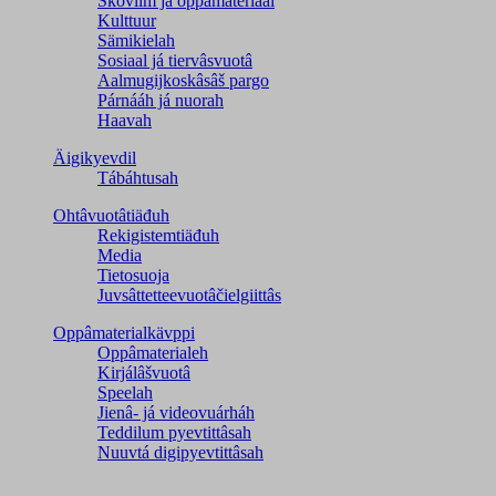
Škovlim já oppâmateriaal
Kulttuur
Sämikielah
Sosiaal já tiervâsvuotâ
Aalmugijkoskâsâš pargo
Párnááh já nuorah
Haavah
Äigikyevdil
Tábáhtusah
Ohtâvuotâtiäđuh
Rekigistemtiäđuh
Media
Tietosuoja
Juvsâttetteevuotâčielgiittâs
Oppâmaterialkävppi
Oppâmaterialeh
Kirjálâšvuotâ
Speelah
Jienâ- já videovuárháh
Teddilum pyevtittâsah
Nuuvtá digipyevtittâsah