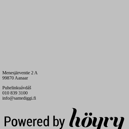
Menesjärventie 2 A
99870 Aanaar
Puhelinkuávdáš
010 839 3100
info@samediggi.fi
Digi- ja mainostoimisto Höyry Rovaniemi ja Oulu