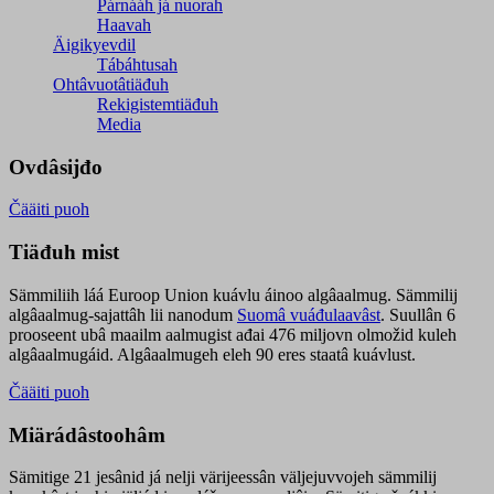
Párnááh já nuorah
Haavah
Äigikyevdil
Tábáhtusah
Ohtâvuotâtiäđuh
Rekigistemtiäđuh
Media
Ovdâsijđo
Čääiti puoh
Tiäđuh mist
Sämmiliih láá Euroop Union kuávlu áinoo algâaalmug. Sämmilij
algâaalmug-sajattâh lii nanodum
Suomâ vuáđulaavâst
. Suullân 6
prooseent ubâ maailm aalmugist ađai 476 miljovn olmožid kuleh
algâaalmugáid. Algâaalmugeh eleh 90 eres staatâ kuávlust.
Čääiti puoh
Miärádâstoohâm
Sämitige 21 jesânid já nelji värijeessân väljejuvvojeh sämmilij