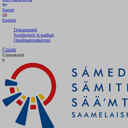
Suomi
English
Dokumenteh
Jurgâleijeeh já tuulhah
Oppâmaterialkävppi
Čáládât
Uástuskoori
0