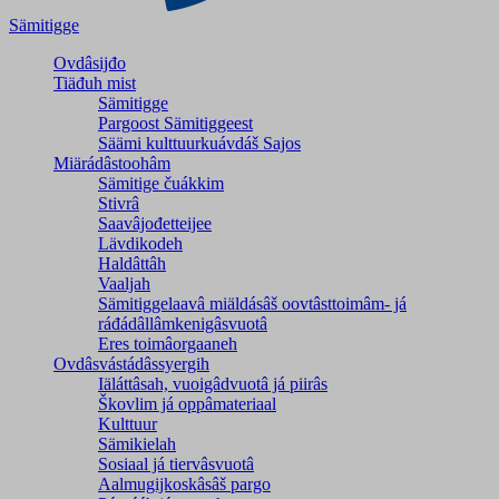
Sämitigge
Ovdâsijđo
Tiäđuh mist
Sämitigge
Pargoost Sämitiggeest
Säämi kulttuurkuávdáš Sajos
Miärádâstoohâm
Sämitige čuákkim
Stivrâ
Saavâjođetteijee
Lävdikodeh
Haldâttâh
Vaaljah
Sämitiggelaavâ miäldásâš oovtâsttoimâm- já
ráđádâllâmkenigâsvuotâ
Eres toimâorgaaneh
Ovdâsvástádâssyergih
Iäláttâsah, vuoigâdvuotâ já piirâs
Škovlim já oppâmateriaal
Kulttuur
Sämikielah
Sosiaal já tiervâsvuotâ
Aalmugijkoskâsâš pargo