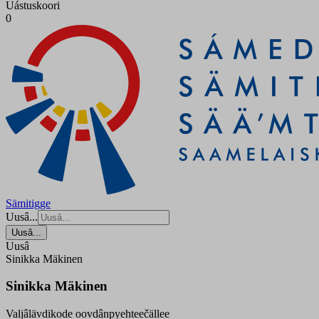
Uástuskoori
0
Sämitigge
Uusâ...
Uusâ...
Uusâ
Sinikka Mäkinen
Sinikka Mäkinen
Valjâlävdikode oovdânpyehteečällee