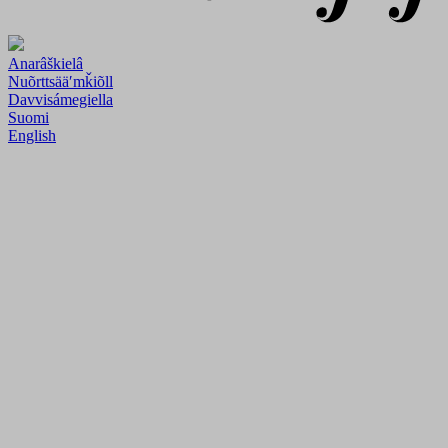
Anarâškielâ
Nuõrttsääʹmǩiõll
Davvisámegiella
Suomi
English