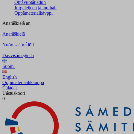
Ohtâvuotâtiäđuh
Jurgâleijeeh já tuulhah
Oppâmaterialkävppi
Anarâškielâ
an
Anarâškielâ
Nuõrttsääʹmǩiõll
Davvisámegiella
Suomi
English
Oppimateriaalikauppa
Čáládât
Uástuskoori
0