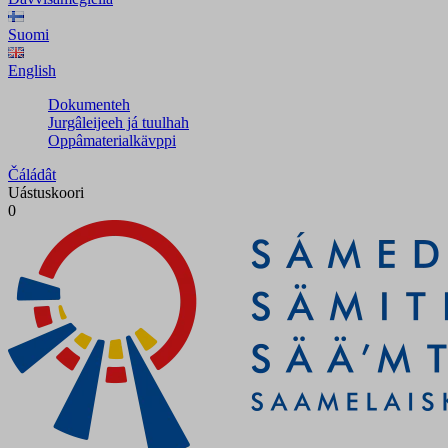
Suomi
English
Dokumenteh
Jurgâleijeeh já tuulhah
Oppâmaterialkävppi
Čáládât
Uástuskoori
0