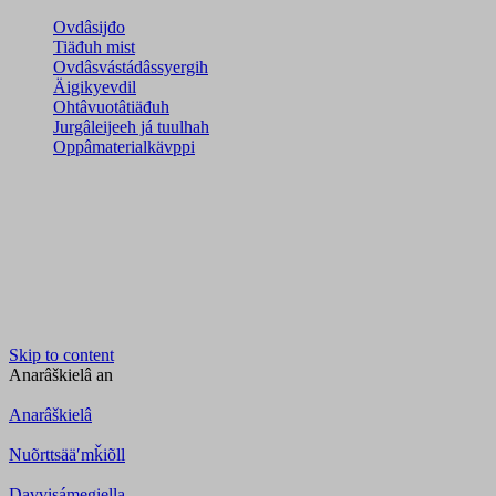
Ovdâsijđo
Tiäđuh mist
Ovdâsvástádâssyergih
Äigikyevdil
Ohtâvuotâtiäđuh
Jurgâleijeeh já tuulhah
Oppâmaterialkävppi
Skip to content
Anarâškielâ
an
Anarâškielâ
Nuõrttsääʹmǩiõll
Davvisámegiella