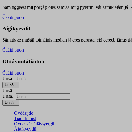
Sämitiggeest mij porgâp oles sämiaalmug pyerrin, vâi sämikielâin já -ku
Čääiti puoh
Äigikyevdil
Sämitigge muštâl toimâinis median já eres perusteijeid eereeb iärrás ti
Čääiti puoh
Ohtâvuotâtiäđuh
Čääiti puoh
Uusâ...
Uusâ...
Uusâ
Uusâ...
Uusâ...
Ovdâsijđo
Tiäđuh mist
Ovdâsvástádâssyergih
Äigikyevdil