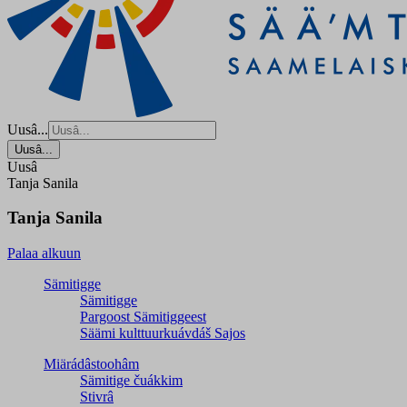
Uusâ...
Uusâ...
Uusâ
Tanja Sanila
Tanja Sanila
Palaa alkuun
Sämitigge
Sämitigge
Pargoost Sämitiggeest
Säämi kulttuurkuávdáš Sajos
Miärádâstoohâm
Sämitige čuákkim
Stivrâ