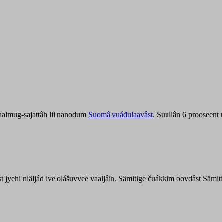
aalmug-sajattâh lii nanodum
Suomâ vuáđulaavâst
. Suullân 6 prooseent
âst jyehi niäljád ive olášuvvee vaaljâin. Sämitige čuákkim oovdâst Säm