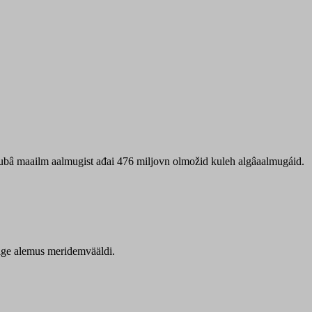
 ubâ maailm aalmugist ađai 476 miljovn olmožid kuleh algâaalmugáid.
itige alemus meridemvääldi.