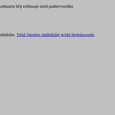
lttuurist ličij eellimsaje meid puátteevuođâst.
äđáttâsâin.
Tiiláá Sämitige tiäđáttâsâid jieijâd šleđgâpoostân
.