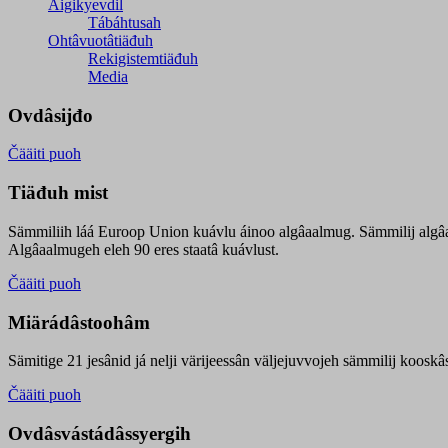
Äigikyevdil
Tábáhtusah
Ohtâvuotâtiäđuh
Rekigistemtiäđuh
Media
Ovdâsijđo
Čääiti puoh
Tiäđuh mist
Sämmiliih láá Euroop Union kuávlu áinoo algâaalmug. Sämmilij algâ
Algâaalmugeh eleh 90 eres staatâ kuávlust.
Čääiti puoh
Miärádâstoohâm
Sämitige 21 jesânid já nelji värijeessân väljejuvvojeh sämmilij koosk
Čääiti puoh
Ovdâsvástádâssyergih