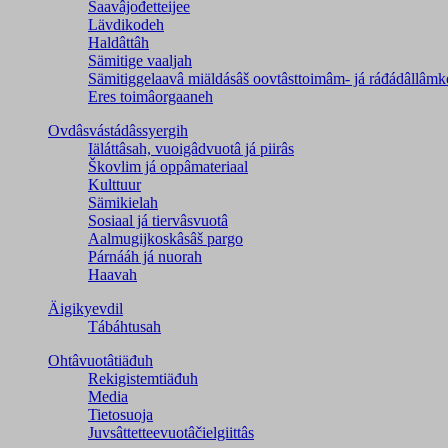
Saavâjođetteijee
Lävdikodeh
Haldâttâh
Sämitige vaaljah
Sämitiggelaavâ miäldásâš oovtâsttoimâm- já ráđádâllâmk
Eres toimâorgaaneh
Ovdâsvástádâssyergih
Iäláttâsah, vuoigâdvuotâ já piirâs
Škovlim já oppâmateriaal
Kulttuur
Sämikielah
Sosiaal já tiervâsvuotâ
Aalmugijkoskâsâš pargo
Párnááh já nuorah
Haavah
Äigikyevdil
Tábáhtusah
Ohtâvuotâtiäđuh
Rekigistemtiäđuh
Media
Tietosuoja
Juvsâttetteevuotâčielgiittâs