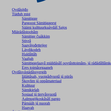
Ovdâsijđo
Tiäđuh mist
Sämitigge
Pargoost Sämitiggeest
Säämi kulttuurkuávdáš Sajos
Miärádâstoohâm
Sämitige čuákkim
Stivrâ
Saavâjođetteijee
Lävdikodeh
Haldâttâh
Vaaljah
Sämitiggelaavâ miäldásâš oovtâsttoimâm- já ráđádâllâmk
Eres toimâorgaaneh
Ovdâsvástádâssyergih
Iäláttâsah, vuoigâdvuotâ já piirâs
Škovlim já oppâmateriaal
Kulttuur
Sämikielah
Sosiaal já tiervâsvuotâ
Aalmugijkoskâsâš pargo
Párnááh já nuorah
Haavah