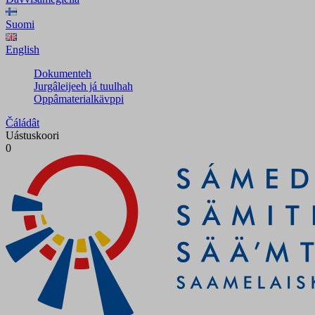
Suomi
English
Dokumenteh
Jurgâleijeeh já tuulhah
Oppâmaterialkävppi
Čáládât
Uástuskoori
0