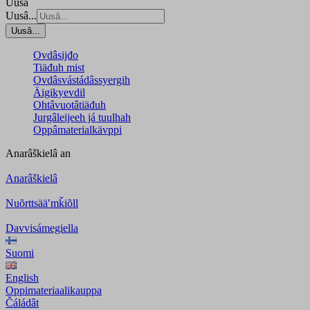
Uusâ
Uusâ...
Uusâ...
Ovdâsijđo
Tiäđuh mist
Ovdâsvástádâssyergih
Äigikyevdil
Ohtâvuotâtiäđuh
Jurgâleijeeh já tuulhah
Oppâmaterialkävppi
Anarâškielâ
an
Anarâškielâ
Nuõrttsääʹmǩiõll
Davvisámegiella
Suomi
English
Oppimateriaalikauppa
Čáládât