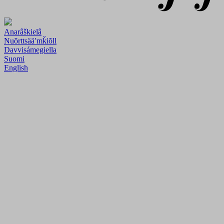
Anarâškielâ
Nuõrttsääʹmǩiõll
Davvisámegiella
Suomi
English