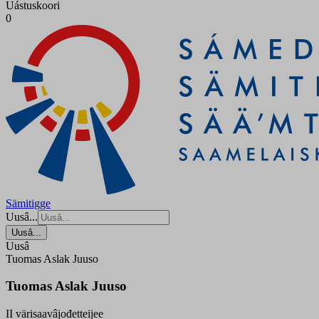
Uástuskoori
0
Sämitigge
Uusâ...
Uusâ...
Uusâ
Tuomas Aslak Juuso
Tuomas Aslak Juuso
II värisaavâjođetteijee