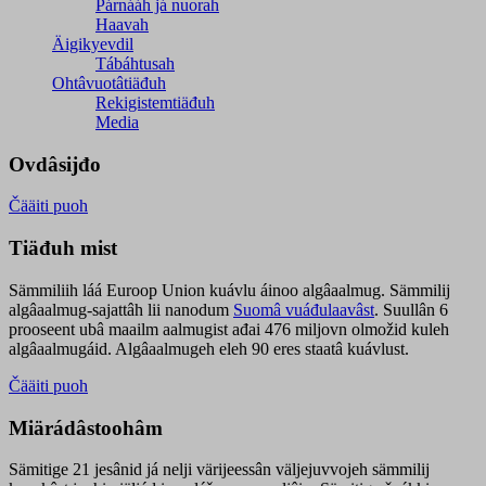
Párnááh já nuorah
Haavah
Äigikyevdil
Tábáhtusah
Ohtâvuotâtiäđuh
Rekigistemtiäđuh
Media
Ovdâsijđo
Čääiti puoh
Tiäđuh mist
Sämmiliih láá Euroop Union kuávlu áinoo algâaalmug. Sämmilij
algâaalmug-sajattâh lii nanodum
Suomâ vuáđulaavâst
. Suullân 6
prooseent ubâ maailm aalmugist ađai 476 miljovn olmožid kuleh
algâaalmugáid. Algâaalmugeh eleh 90 eres staatâ kuávlust.
Čääiti puoh
Miärádâstoohâm
Sämitige 21 jesânid já nelji värijeessân väljejuvvojeh sämmilij