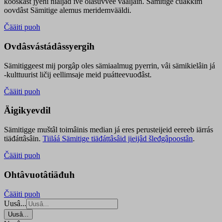
kooskâst jyehi niäljád ive olášuvvee vaaljâin. Sämitige čuákkim
oovdâst Sämitige alemus meridemvääldi.
Čääiti puoh
Ovdâsvástádâssyergih
Sämitiggeest mij porgâp oles sämiaalmug pyerrin, vâi sämikielâin já
-kulttuurist ličij eellimsaje meid puátteevuođâst.
Čääiti puoh
Äigikyevdil
Sämitigge muštâl toimâinis median já eres perusteijeid eereeb iärrás
tiäđáttâsâin.
Tiiláá Sämitige tiäđáttâsâid jieijâd šleđgâpoostân
.
Čääiti puoh
Ohtâvuotâtiäđuh
Čääiti puoh
Uusâ...
Uusâ...