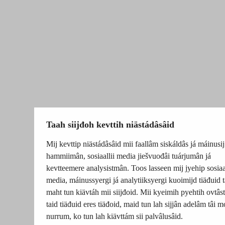
Taah siijđoh kevttih niästádâsâid
Mij kevttip niästádâsâid mii faallâm siskáldâs já máinusij
hammiimân, sosiaallii media jiešvuođâi tuárjumân já
kevtteemere analysistmân. Toos lasseen mij jyehip sosiaal
media, máinussyergi já analytiiksyergi kuoimijd tiäđuid t
maht tun kiävtáh mii siijđoid. Mii kyeimih pyehtih ovtâsti
taid tiäđuid eres tiäđoid, maid tun lah sijjân adelâm tâi m
nurrum, ko tun lah kiävttám sii palvâlusâid.