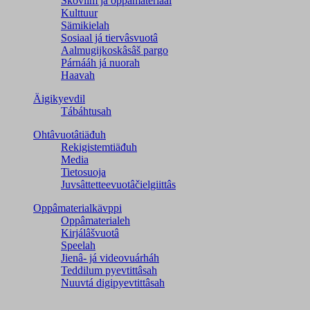
Škovlim já oppâmateriaal
Kulttuur
Sämikielah
Sosiaal já tiervâsvuotâ
Aalmugijkoskâsâš pargo
Párnááh já nuorah
Haavah
Äigikyevdil
Tábáhtusah
Ohtâvuotâtiäđuh
Rekigistemtiäđuh
Media
Tietosuoja
Juvsâttetteevuotâčielgiittâs
Oppâmaterialkävppi
Oppâmaterialeh
Kirjálâšvuotâ
Speelah
Jienâ- já videovuárháh
Teddilum pyevtittâsah
Nuuvtá digipyevtittâsah