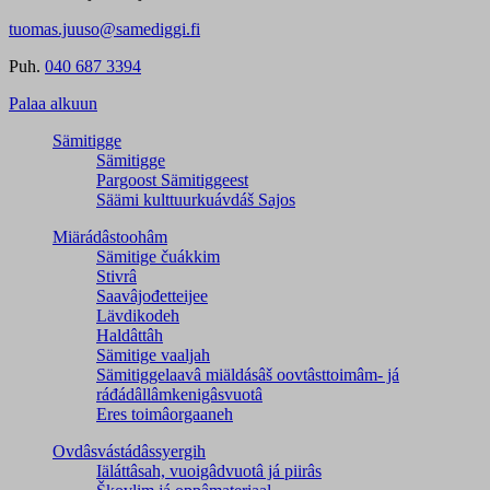
tuomas.juuso@samediggi.fi
Puh.
040 687 3394
Palaa alkuun
Sämitigge
Sämitigge
Pargoost Sämitiggeest
Säämi kulttuurkuávdáš Sajos
Miärádâstoohâm
Sämitige čuákkim
Stivrâ
Saavâjođetteijee
Lävdikodeh
Haldâttâh
Sämitige vaaljah
Sämitiggelaavâ miäldásâš oovtâsttoimâm- já
ráđádâllâmkenigâsvuotâ
Eres toimâorgaaneh
Ovdâsvástádâssyergih
Iäláttâsah, vuoigâdvuotâ já piirâs