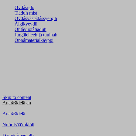
Ovdâsijđo
Tiäđuh mist
Ovdâsvástádâssyergih
Äigikyevdil
Ohtâvuotâtiäđuh
Jurgâleijeeh já tuulhah
Oppâmaterialkävppi
Skip to content
Anarâškielâ
an
Anarâškielâ
Nuõrttsääʹmǩiõll
Davvisámegiella