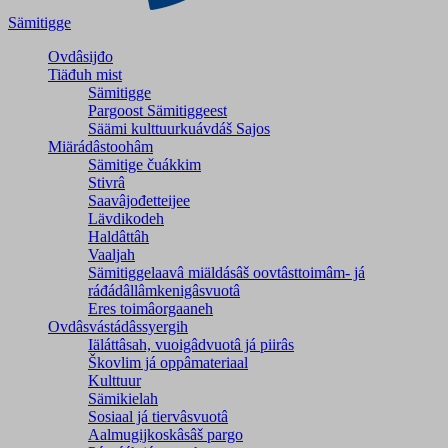
Sämitigge
Ovdâsijđo
Tiäđuh mist
Sämitigge
Pargoost Sämitiggeest
Säämi kulttuurkuávdáš Sajos
Miärádâstoohâm
Sämitige čuákkim
Stivrâ
Saavâjođetteijee
Lävdikodeh
Haldâttâh
Vaaljah
Sämitiggelaavâ miäldásâš oovtâsttoimâm- já
ráđádâllâmkenigâsvuotâ
Eres toimâorgaaneh
Ovdâsvástádâssyergih
Iäláttâsah, vuoigâdvuotâ já piirâs
Škovlim já oppâmateriaal
Kulttuur
Sämikielah
Sosiaal já tiervâsvuotâ
Aalmugijkoskâsâš pargo