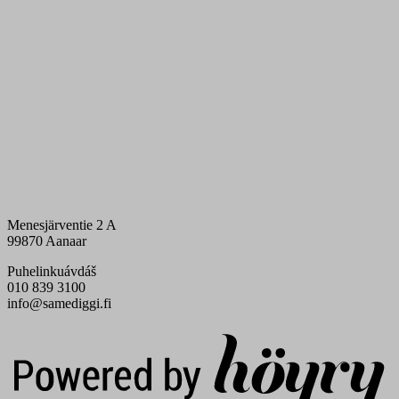
Menesjärventie 2 A
99870 Aanaar
Puhelinkuávdáš
010 839 3100
info@samediggi.fi
Digi- ja mainostoimisto Höyry Rovaniemi ja Oulu