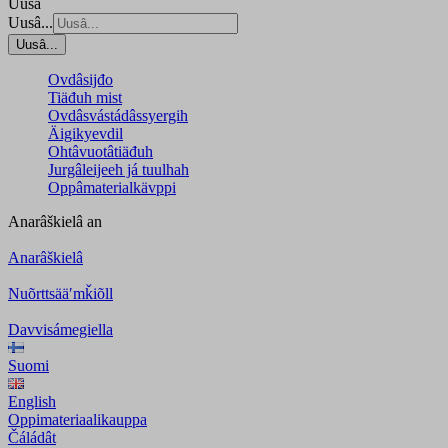
Uusâ
Uusâ...
Uusâ...
Ovdâsijđo
Tiäđuh mist
Ovdâsvástádâssyergih
Äigikyevdil
Ohtâvuotâtiäđuh
Jurgâleijeeh já tuulhah
Oppâmaterialkävppi
Anarâškielâ
an
Anarâškielâ
Nuõrttsääʹmǩiõll
Davvisámegiella
Suomi
English
Oppimateriaalikauppa
Čáládât