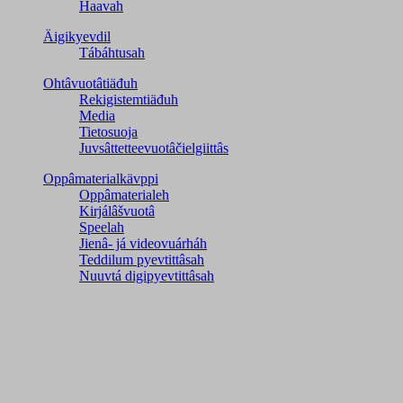
Haavah
Äigikyevdil
Tábáhtusah
Ohtâvuotâtiäđuh
Rekigistemtiäđuh
Media
Tietosuoja
Juvsâttetteevuotâčielgiittâs
Oppâmaterialkävppi
Oppâmaterialeh
Kirjálâšvuotâ
Speelah
Jienâ- já videovuárháh
Teddilum pyevtittâsah
Nuuvtá digipyevtittâsah