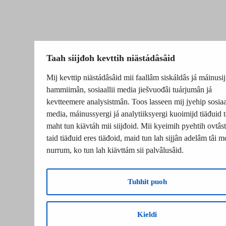
Taah siijđoh kevttih niästádâsâid
Mij kevttip niästádâsâid mii faallâm siskáldâs já máinusij
hammiimân, sosiaallii media jiešvuođâi tuárjumân já
kevtteemere analysistmân. Toos lasseen mij jyehip sosiaal
media, máinussyergi já analytiiksyergi kuoimijd tiäđuid t
maht tun kiävtáh mii siijđoid. Mii kyeimih pyehtih ovtâsti
taid tiäđuid eres tiäđoid, maid tun lah sijjân adelâm tâi m
nurrum, ko tun lah kiävttám sii palvâlusâid.
Tuhhit puoh
Kieldi