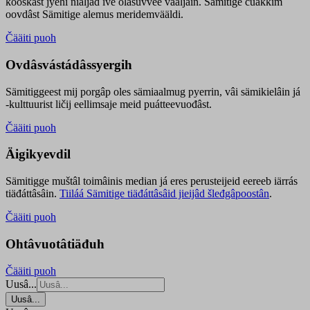
kooskâst jyehi niäljád ive olášuvvee vaaljâin. Sämitige čuákkim
oovdâst Sämitige alemus meridemvääldi.
Čääiti puoh
Ovdâsvástádâssyergih
Sämitiggeest mij porgâp oles sämiaalmug pyerrin, vâi sämikielâin já
-kulttuurist ličij eellimsaje meid puátteevuođâst.
Čääiti puoh
Äigikyevdil
Sämitigge muštâl toimâinis median já eres perusteijeid eereeb iärrás
tiäđáttâsâin.
Tiiláá Sämitige tiäđáttâsâid jieijâd šleđgâpoostân
.
Čääiti puoh
Ohtâvuotâtiäđuh
Čääiti puoh
Uusâ...
Uusâ...