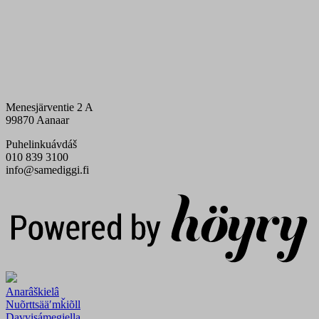
Menesjärventie 2 A
99870 Aanaar
Puhelinkuávdáš
010 839 3100
info@samediggi.fi
Digi- ja mainostoimisto Höyry Rovaniemi ja Oulu
Anarâškielâ
Nuõrttsääʹmǩiõll
Davvisámegiella