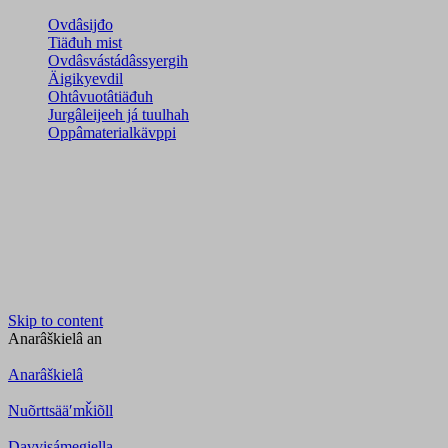
Ovdâsijđo
Tiäđuh mist
Ovdâsvástádâssyergih
Äigikyevdil
Ohtâvuotâtiäđuh
Jurgâleijeeh já tuulhah
Oppâmaterialkävppi
Skip to content
Anarâškielâ
an
Anarâškielâ
Nuõrttsääʹmǩiõll
Davvisámegiella