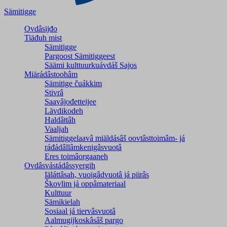
Sämitigge
Ovdâsijđo
Tiäđuh mist
Sämitigge
Pargoost Sämitiggeest
Säämi kulttuurkuávdáš Sajos
Miärádâstoohâm
Sämitige čuákkim
Stivrâ
Saavâjođetteijee
Lävdikodeh
Haldâttâh
Vaaljah
Sämitiggelaavâ miäldásâš oovtâsttoimâm- já
ráđádâllâmkenigâsvuotâ
Eres toimâorgaaneh
Ovdâsvástádâssyergih
Iäláttâsah, vuoigâdvuotâ já piirâs
Škovlim já oppâmateriaal
Kulttuur
Sämikielah
Sosiaal já tiervâsvuotâ
Aalmugijkoskâsâš pargo