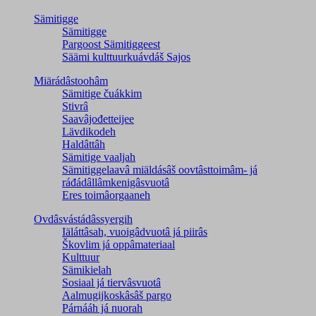
Sämitigge
Sämitigge
Pargoost Sämitiggeest
Säämi kulttuurkuávdáš Sajos
Miärádâstoohâm
Sämitige čuákkim
Stivrâ
Saavâjođetteijee
Lävdikodeh
Haldâttâh
Sämitige vaaljah
Sämitiggelaavâ miäldásâš oovtâsttoimâm- já
ráđádâllâmkenigâsvuotâ
Eres toimâorgaaneh
Ovdâsvástádâssyergih
Iäláttâsah, vuoigâdvuotâ já piirâs
Škovlim já oppâmateriaal
Kulttuur
Sämikielah
Sosiaal já tiervâsvuotâ
Aalmugijkoskâsâš pargo
Párnááh já nuorah