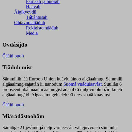
Párnááh já nuorah
Haavah
Äigikyevdil
Tábáhtusah
Ohtâvuotâtiäđuh
Rekigistemtiäđuh
Media
Ovdâsijđo
Čääiti puoh
Tiäđuh mist
Sämmiliih láá Euroop Union kuávlu áinoo algâaalmug. Sämmilij
algâaalmug-sajattâh lii nanodum
Suomâ vuáđulaavâst
. Suullân 6
prooseent ubâ maailm aalmugist ađai 476 miljovn olmožid kuleh
algâaalmugáid. Algâaalmugeh eleh 90 eres staatâ kuávlust.
Čääiti puoh
Miärádâstoohâm
Sämitige 21 jesânid já nelji värijeessân väljejuvvojeh sämmilij