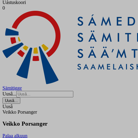
Uástuskoori
0
Sämitigge
Uusâ...
Uusâ...
Uusâ
Veikko Porsanger
Veikko Porsanger
Palaa alkuun