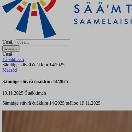
Uusâ...
Uusâ...
Uusâ
Tábáhtusah
Sämitige stiivrâ čuákkim 14/2025
Maasâd
Sämitige stiivrâ čuákkim 14/2025
19.11.2025
Čuákkimeh
Sämitige stiivrâ čuákkim 14/2025 tuálloo 19.11.2025.