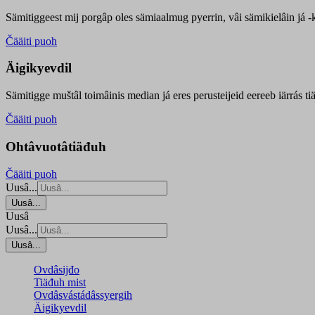
Sämitiggeest mij porgâp oles sämiaalmug pyerrin, vâi sämikielâin já -ku
Čääiti puoh
Äigikyevdil
Sämitigge muštâl toimâinis median já eres perusteijeid eereeb iärrás ti
Čääiti puoh
Ohtâvuotâtiäđuh
Čääiti puoh
Uusâ...
Uusâ...
Uusâ
Uusâ...
Uusâ...
Ovdâsijđo
Tiäđuh mist
Ovdâsvástádâssyergih
Äigikyevdil