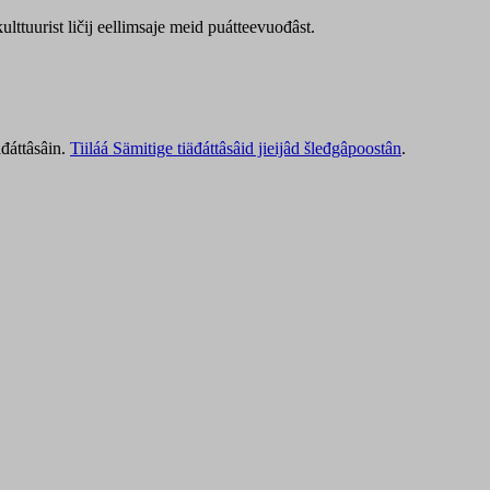
lttuurist ličij eellimsaje meid puátteevuođâst.
äđáttâsâin.
Tiiláá Sämitige tiäđáttâsâid jieijâd šleđgâpoostân
.