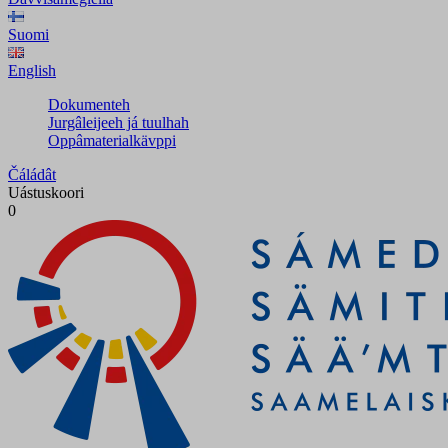
Suomi
English
Dokumenteh
Jurgâleijeeh já tuulhah
Oppâmaterialkävppi
Čáládât
Uástuskoori
0