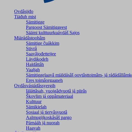
Ovdâsijđo
Tiäđuh mist
Sämitigge
Pargoost Sämitiggeest
Säämi kulttuurkuávdáš Sajos
Miärádâstoohâm
Sämitige čuákkim
Stivrâ
Saavâjođetteijee
Lävdikodeh
Haldâttâh
Vaaljah
Sämitiggelaavâ miäldásâš oovtâsttoimâm- já ráđádâllâmk
Eres toimâorgaaneh
Ovdâsvástádâssyergih
Iäláttâsah, vuoigâdvuotâ já piirâs
Škovlim já oppâmateriaal
Kulttuur
Sämikielah
Sosiaal já tiervâsvuotâ
Aalmugijkoskâsâš pargo
Párnááh já nuorah
Haavah