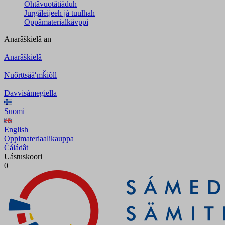
Ohtâvuotâtiäđuh
Jurgâleijeeh já tuulhah
Oppâmaterialkävppi
Anarâškielâ
an
Anarâškielâ
Nuõrttsääʹmǩiõll
Davvisámegiella
Suomi
English
Oppimateriaalikauppa
Čáládât
Uástuskoori
0