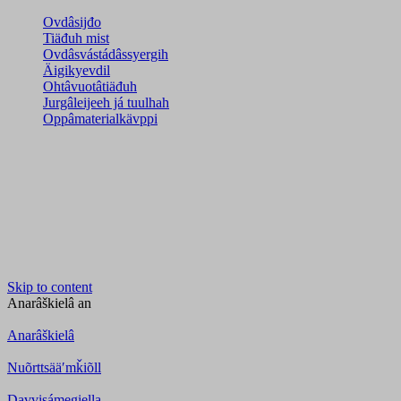
Ovdâsijđo
Tiäđuh mist
Ovdâsvástádâssyergih
Äigikyevdil
Ohtâvuotâtiäđuh
Jurgâleijeeh já tuulhah
Oppâmaterialkävppi
Skip to content
Anarâškielâ
an
Anarâškielâ
Nuõrttsääʹmǩiõll
Davvisámegiella