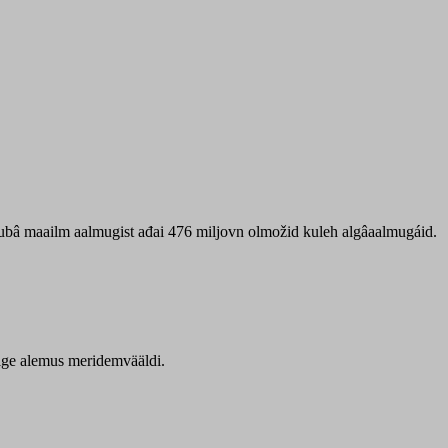
 ubâ maailm aalmugist ađai 476 miljovn olmožid kuleh algâaalmugáid.
itige alemus meridemvääldi.