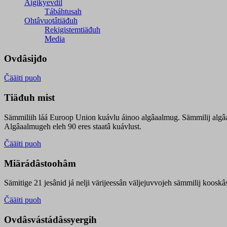
Äigikyevdil
Tábáhtusah
Ohtâvuotâtiäđuh
Rekigistemtiäđuh
Media
Ovdâsijđo
Čääiti puoh
Tiäđuh mist
Sämmiliih láá Euroop Union kuávlu áinoo algâaalmug. Sämmilij algâ
Algâaalmugeh eleh 90 eres staatâ kuávlust.
Čääiti puoh
Miärádâstoohâm
Sämitige 21 jesânid já nelji värijeessân väljejuvvojeh sämmilij koosk
Čääiti puoh
Ovdâsvástádâssyergih