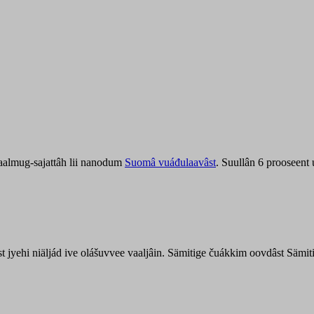
aalmug-sajattâh lii nanodum
Suomâ vuáđulaavâst
. Suullân 6 prooseent
âst jyehi niäljád ive olášuvvee vaaljâin. Sämitige čuákkim oovdâst Säm