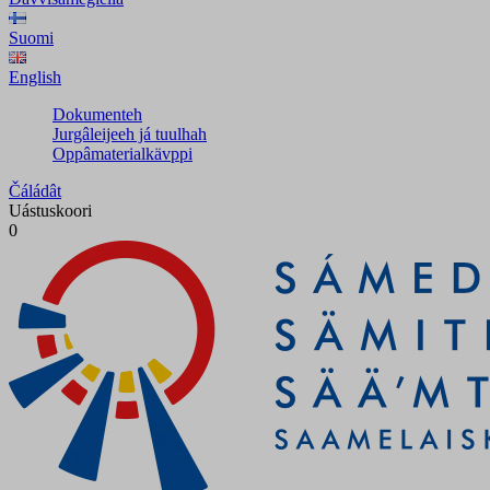
Suomi
English
Dokumenteh
Jurgâleijeeh já tuulhah
Oppâmaterialkävppi
Čáládât
Uástuskoori
0