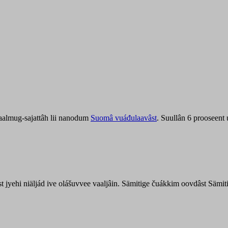
aalmug-sajattâh lii nanodum
Suomâ vuáđulaavâst
. Suullân 6 prooseent
âst jyehi niäljád ive olášuvvee vaaljâin. Sämitige čuákkim oovdâst Säm