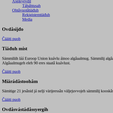
Äigikyevdil
Tábáhtusah
Ohtâvuotâtiäđuh
Rekigistemtiäđuh
Media
Ovdâsijđo
Čääiti puoh
Tiäđuh mist
Sämmiliih láá Euroop Union kuávlu áinoo algâaalmug. Sämmilij algâ
Algâaalmugeh eleh 90 eres staatâ kuávlust.
Čääiti puoh
Miärádâstoohâm
Sämitige 21 jesânid já nelji värijeessân väljejuvvojeh sämmilij koosk
Čääiti puoh
Ovdâsvástádâssyergih