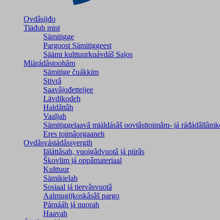
Ovdâsijđo
Tiäđuh mist
Sämitigge
Pargoost Sämitiggeest
Säämi kulttuurkuávdáš Sajos
Miärádâstoohâm
Sämitige čuákkim
Stivrâ
Saavâjođetteijee
Lävdikodeh
Haldâttâh
Vaaljah
Sämitiggelaavâ miäldásâš oovtâsttoimâm- já ráđádâllâmk
Eres toimâorgaaneh
Ovdâsvástádâssyergih
Iäláttâsah, vuoigâdvuotâ já piirâs
Škovlim já oppâmateriaal
Kulttuur
Sämikielah
Sosiaal já tiervâsvuotâ
Aalmugijkoskâsâš pargo
Párnááh já nuorah
Haavah