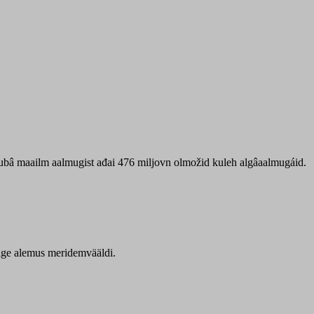
 ubâ maailm aalmugist ađai 476 miljovn olmožid kuleh algâaalmugáid.
itige alemus meridemvääldi.