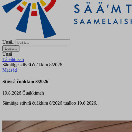
Uusâ...
Uusâ...
Uusâ
Tábáhtusah
Sämitige stiivrâ čuákkim 8/2026
Maasâd
Stiivrâ čuákkim 8/2026
19.8.2026
Čuákkimeh
Sämitige stiivrâ čuákkim 8/2026 tuálloo
19.8.2026.