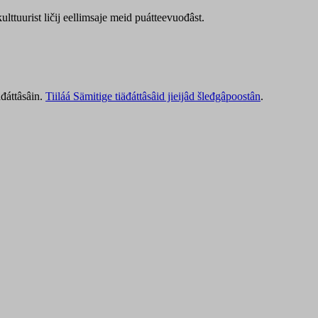
lttuurist ličij eellimsaje meid puátteevuođâst.
äđáttâsâin.
Tiiláá Sämitige tiäđáttâsâid jieijâd šleđgâpoostân
.