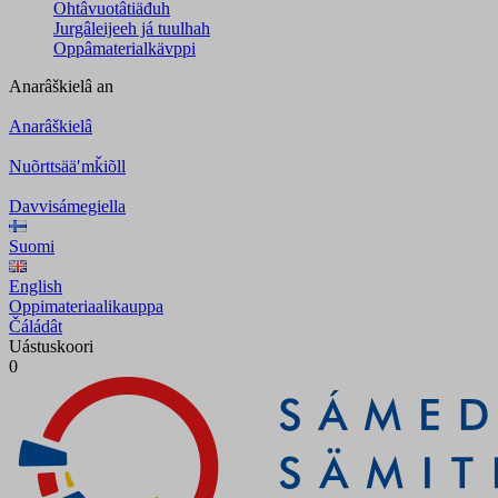
Ohtâvuotâtiäđuh
Jurgâleijeeh já tuulhah
Oppâmaterialkävppi
Anarâškielâ
an
Anarâškielâ
Nuõrttsääʹmǩiõll
Davvisámegiella
Suomi
English
Oppimateriaalikauppa
Čáládât
Uástuskoori
0