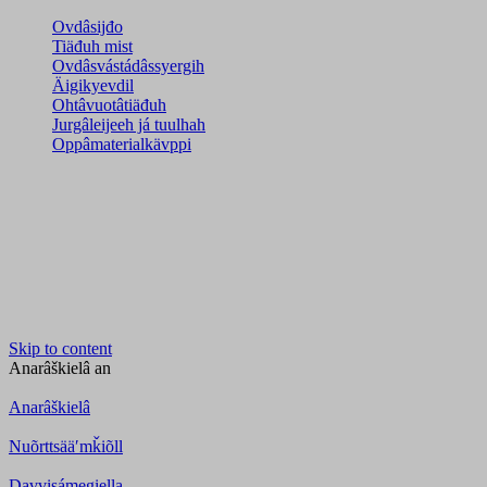
Ovdâsijđo
Tiäđuh mist
Ovdâsvástádâssyergih
Äigikyevdil
Ohtâvuotâtiäđuh
Jurgâleijeeh já tuulhah
Oppâmaterialkävppi
Skip to content
Anarâškielâ
an
Anarâškielâ
Nuõrttsääʹmǩiõll
Davvisámegiella