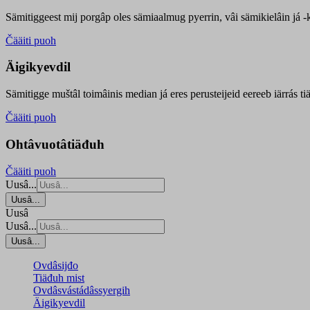
Sämitiggeest mij porgâp oles sämiaalmug pyerrin, vâi sämikielâin já -ku
Čääiti puoh
Äigikyevdil
Sämitigge muštâl toimâinis median já eres perusteijeid eereeb iärrás ti
Čääiti puoh
Ohtâvuotâtiäđuh
Čääiti puoh
Uusâ...
Uusâ...
Uusâ
Uusâ...
Uusâ...
Ovdâsijđo
Tiäđuh mist
Ovdâsvástádâssyergih
Äigikyevdil