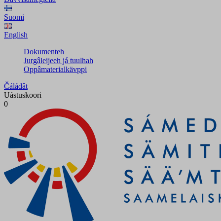
Suomi
English
Dokumenteh
Jurgâleijeeh já tuulhah
Oppâmaterialkävppi
Čáládât
Uástuskoori
0