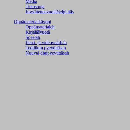
Media
Tietosuoja
Juvsâttetteevuotâčielgiittâs
Oppâmaterialkävppi
Oppâmaterialeh
Kirjálâšvuotâ
Speelah
Jienâ- já videovuárháh
Teddilum pyevtittâsah
Nuuvtá digipyevtittâsah