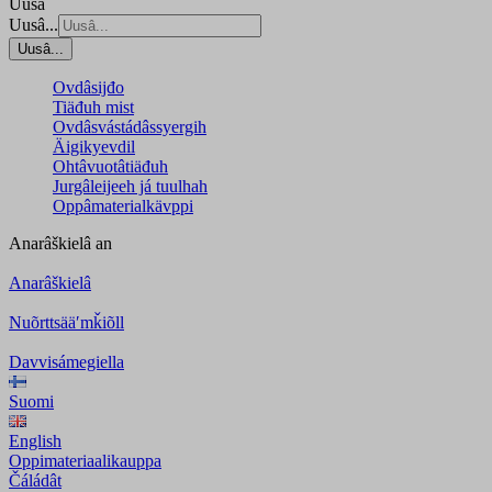
Uusâ
Uusâ...
Uusâ...
Ovdâsijđo
Tiäđuh mist
Ovdâsvástádâssyergih
Äigikyevdil
Ohtâvuotâtiäđuh
Jurgâleijeeh já tuulhah
Oppâmaterialkävppi
Anarâškielâ
an
Anarâškielâ
Nuõrttsääʹmǩiõll
Davvisámegiella
Suomi
English
Oppimateriaalikauppa
Čáládât