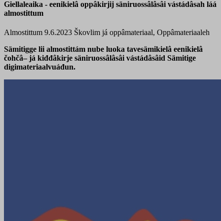
Giellaleaika - eenikielâ oppâkirjij säniruossâlâsâi vástádâsah láá
almostittum
Almostittum 9.6.2023
Škovlim já oppâmateriaal, Oppâmateriaaleh
Sämitigge lii almostittám nube luoka tavesämikielâ eenikielâ
čohčâ– já kiđđâkirje säniruossâlâsâi vástádâsâid Sämitige
digimateriaalvuáđun.