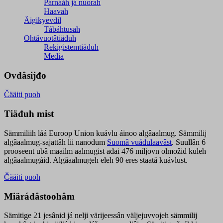
Párnááh já nuorah
Haavah
Äigikyevdil
Tábáhtusah
Ohtâvuotâtiäđuh
Rekigistemtiäđuh
Media
Ovdâsijđo
Čääiti puoh
Tiäđuh mist
Sämmiliih láá Euroop Union kuávlu áinoo algâaalmug. Sämmilij
algâaalmug-sajattâh lii nanodum
Suomâ vuáđulaavâst
. Suullân 6
prooseent ubâ maailm aalmugist ađai 476 miljovn olmožid kuleh
algâaalmugáid. Algâaalmugeh eleh 90 eres staatâ kuávlust.
Čääiti puoh
Miärádâstoohâm
Sämitige 21 jesânid já nelji värijeessân väljejuvvojeh sämmilij