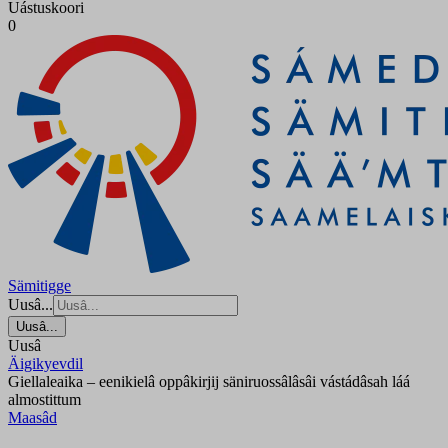
Uástuskoori
0
Sämitigge
Uusâ...
Uusâ...
Uusâ
Äigikyevdil
Giellaleaika – eenikielâ oppâkirjij säniruossâlâsâi vástádâsah láá
almostittum
Maasâd