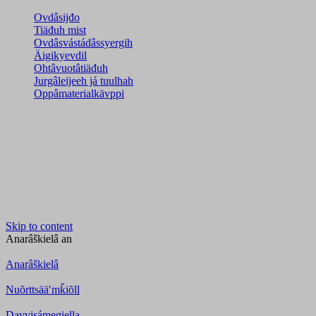
Ovdâsijđo
Tiäđuh mist
Ovdâsvástádâssyergih
Äigikyevdil
Ohtâvuotâtiäđuh
Jurgâleijeeh já tuulhah
Oppâmaterialkävppi
Skip to content
Anarâškielâ
an
Anarâškielâ
Nuõrttsääʹmǩiõll
Davvisámegiella