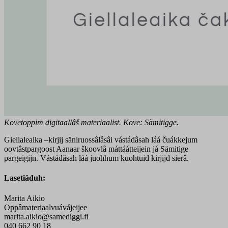
Kovetoppim digitaallâš materiaalist. Kove: Sämitigge.
Giellaleaika –kirjij säniruossâlâsâi vástádâsah láá čuákkejum
oovtâstpargoost Aanaar škoovlâ máttáátteijein já Sämitige
pargeigijn. Vástádâsah láá juohhum kuohtuid kirjijd sierâ.
Lasetiäđuh:
Marita Aikio
Oppâmateriaalvuávájeijee
marita.aikio@samediggi.fi
040 662 90 18