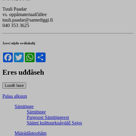
Tuuli Paadar
vs. oppâmateriaalčällee
tuuli.paadar@samediggi.fi
040 353 3625
Jyevi siijđo ovdâskulij
Facebook
Twitter
WhatsApp
Share
Eres uđđâseh
Palaa alkuun
Sämitigge
Sämitigge
Pargoost Sämitiggeest
Säämi kulttuurkuávdáš Sajos
Miärádâstoohâm