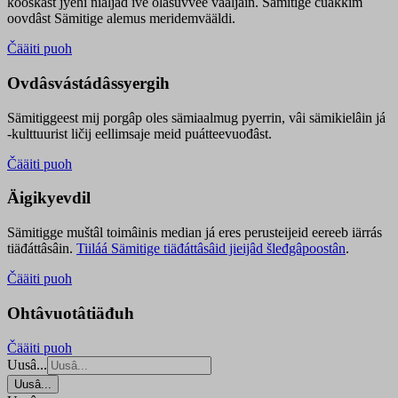
kooskâst jyehi niäljád ive olášuvvee vaaljâin. Sämitige čuákkim
oovdâst Sämitige alemus meridemvääldi.
Čääiti puoh
Ovdâsvástádâssyergih
Sämitiggeest mij porgâp oles sämiaalmug pyerrin, vâi sämikielâin já
-kulttuurist ličij eellimsaje meid puátteevuođâst.
Čääiti puoh
Äigikyevdil
Sämitigge muštâl toimâinis median já eres perusteijeid eereeb iärrás
tiäđáttâsâin.
Tiiláá Sämitige tiäđáttâsâid jieijâd šleđgâpoostân
.
Čääiti puoh
Ohtâvuotâtiäđuh
Čääiti puoh
Uusâ...
Uusâ...