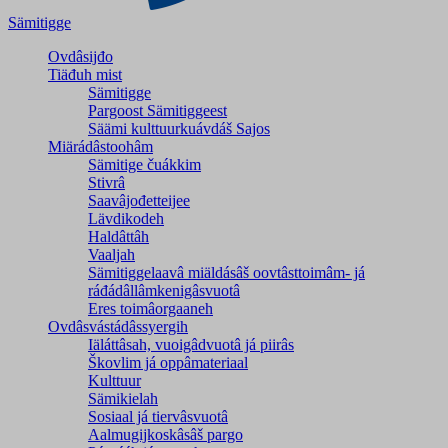
Sämitigge
Ovdâsijđo
Tiäđuh mist
Sämitigge
Pargoost Sämitiggeest
Säämi kulttuurkuávdáš Sajos
Miärádâstoohâm
Sämitige čuákkim
Stivrâ
Saavâjođetteijee
Lävdikodeh
Haldâttâh
Vaaljah
Sämitiggelaavâ miäldásâš oovtâsttoimâm- já
ráđádâllâmkenigâsvuotâ
Eres toimâorgaaneh
Ovdâsvástádâssyergih
Iäláttâsah, vuoigâdvuotâ já piirâs
Škovlim já oppâmateriaal
Kulttuur
Sämikielah
Sosiaal já tiervâsvuotâ
Aalmugijkoskâsâš pargo