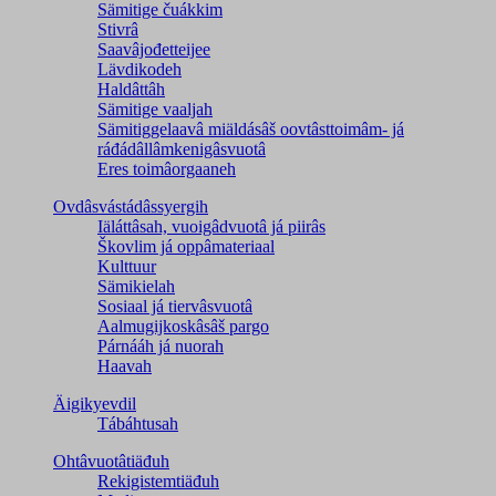
Sämitige čuákkim
Stivrâ
Saavâjođetteijee
Lävdikodeh
Haldâttâh
Sämitige vaaljah
Sämitiggelaavâ miäldásâš oovtâsttoimâm- já
ráđádâllâmkenigâsvuotâ
Eres toimâorgaaneh
Ovdâsvástádâssyergih
Iäláttâsah, vuoigâdvuotâ já piirâs
Škovlim já oppâmateriaal
Kulttuur
Sämikielah
Sosiaal já tiervâsvuotâ
Aalmugijkoskâsâš pargo
Párnááh já nuorah
Haavah
Äigikyevdil
Tábáhtusah
Ohtâvuotâtiäđuh
Rekigistemtiäđuh