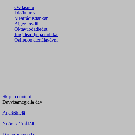
Ovdasiidu
Dieđut mis
Mearrádusdahkan
Áigeguovdil
Oktavuođadieđut
Jorgaleaddjit ja dulkkat
Oahppomateriálagávpi
Skip to content
Davvisámegiella
dav
Anarâškielâ
Nuõrttsääʹmǩiõll
Davvisámegiella