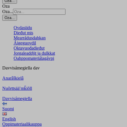
Oza...
Oza
Oza...
Oza...
Ovdasiidu
Dieđut mis
Mearrádusdahkan
Áigeguovdil
Oktavuođadieđut
Jorgaleaddjit ja dulkkat
Oahppomateriálagávpi
Davvisámegiella
dav
Anarâškielâ
Nuõrttsääʹmǩiõll
Davvisámegiella
Suomi
English
Oppimateriaalikauppa