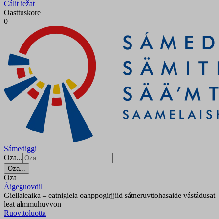
Čálit iežat
Oasttuskore
0
Sámediggi
Oza...
Oza...
Oza
Áigeguovdil
Giellaleaika – eatnigiela oahppogirjjiid sátneruvttohasaide vástádusat
leat almmuhuvvon
Ruovttoluotta