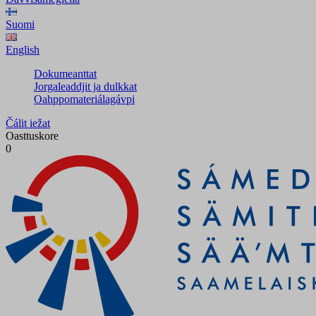
Suomi
English
Dokumeanttat
Jorgaleaddjit ja dulkkat
Oahppomateriálagávpi
Čálit iežat
Oasttuskore
0