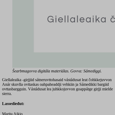
Šearbmagovva digitála materiálas. Govva: Sámediggi.
Giellaleaika -girjjiid sátneruvttohasaid vástádusat leat čohkkejuvvon
Anár skuvlla ovttaskas oahpaheaddji vehkiin ja Sámedikki bargiid
ovttasbargguin. Vástádusat lea juhkkojuvvon goappátge girjji mielde
sierra.
Lassedieđut:
Marita Aikio