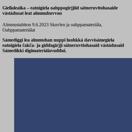
Giellaleaika – eatnigiela oahppogirjjiid sátneruvttohasaide
vástádusat leat almmuhuvvon
Almmustahtton 9.6.2023
Skuvlen ja oahppamateriála,
Oahppamateriálat
Sámediggi lea almmuhan nuppi luohkká davvisámegiela
eatnigiela čakča- ja giđđagirjji sátneruvttohasaid vástádusaid
Sámedikki digimateriálavuđđui.