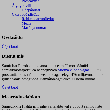
Prošeavttat
Áigeguovdil
Dáhpáhusat
Oktavuođadieđut
Rehketbearrandieđut
Media
Mánát ja nuorat
Ovdasiidu
Čájet buot
Dieđut mis
Sámit leat Eurohpa uniovnna áidna eamiálbmot. Sámiid
eamiálbmotsajádat lea nannejuvvon
Suoma vuođđolágas
. Sullii 6
proseantta olles máilmmi veahkadagas elege 476 miljovnna olbmo
gullet eamiálbmogiidda. Eamiálbmogat ellet 90 sierra riikkas.
Čájet buot
Mearrádusdahkan
Sámedikki 21 lahtu ja njealje várrelahtu váljejuvvojit sámiid siste