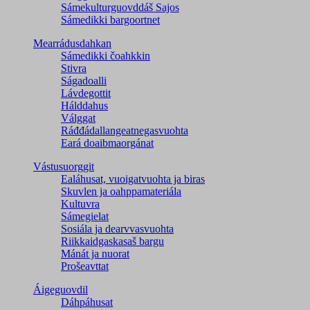
Sámekulturguovddáš Sajos
Sámedikki bargoortnet
Mearrádusdahkan
Sámedikki čoahkkin
Stivra
Ságadoalli
Lávdegottit
Hálddahus
Válggat
Ráđđádallangeatnegas­vuohta
Eará doaibmaorgánat
Vástusuorggit
Ealáhusat, vuoigatvuohta ja biras
Skuvlen ja oahppamateriála
Kultuvra
Sámegielat
Sosiála ja dearvvasvuohta
Riikkaidgaskasaš bargu
Mánát ja nuorat
Prošeavttat
Áigeguovdil
Dáhpáhusat