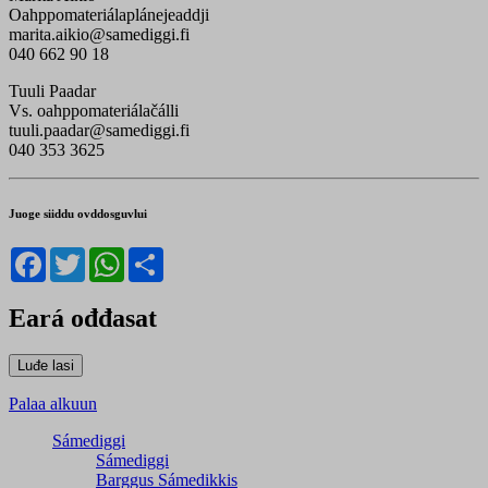
Oahppomateriálaplánejeaddji
marita.aikio@samediggi.fi
040 662 90 18
Tuuli Paadar
Vs. oahppomateriálačálli
tuuli.paadar@samediggi.fi
040 353 3625
Juoge siiddu ovddosguvlui
Facebook
Twitter
WhatsApp
Share
Eará ođđasat
Palaa alkuun
Sámediggi
Sámediggi
Barggus Sámedikkis