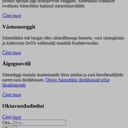
juohke njealját jagi dollojuvvon válggain. Sámedikki čoahkkin
ovddasta Sámedikki bajimuš mearridanválddi.
Čájet buot
Vástusuorggit
Sámedikkis mii bargat olles sámeálbmoga buorrin, vuoi sámegielain
ja kultuvrras livčče eallinsadji maiddái boahttevuođas.
Čájet buot
Áigeguovdil
Sámediggi muitala doaimmaidis birra mediai ja eará berošteaddjiide
earret eará dieđáhusain.
Diŋgo Sámedikki dieđáhusaid iežat
šleađgapostii
.
Čájet buot
Oktavuođadieđut
Čájet buot
Oza...