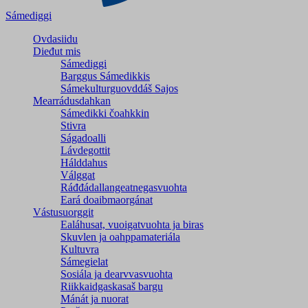
Sámediggi
Ovdasiidu
Dieđut mis
Sámediggi
Barggus Sámedikkis
Sámekulturguovddáš Sajos
Mearrádusdahkan
Sámedikki čoahkkin
Stivra
Ságadoalli
Lávdegottit
Hálddahus
Válggat
Ráđđádallangeatnegas­vuohta
Eará doaibmaorgánat
Vástusuorggit
Ealáhusat, vuoigatvuohta ja biras
Skuvlen ja oahppamateriála
Kultuvra
Sámegielat
Sosiála ja dearvvasvuohta
Riikkaidgaskasaš bargu
Mánát ja nuorat