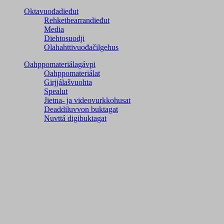
Oktavuođadieđut
Rehketbearrandieđut
Media
Diehtosuodji
Olahahttivuođačilgehus
Oahppomateriálagávpi
Oahppomateriálat
Girjjálašvuohta
Spealut
Jietna- ja videovurkkohusat
Deaddiluvvon buktagat
Nuvttá digibuktagat