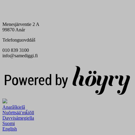
Menesjärventie 2 A
99870 Anár
Telefonguovddáš
010 839 3100
info@samediggi.fi
Digi- ja mainostoimisto Höyry Rovaniemi ja Oulu
Anarâškielâ
Nuõrttsääʹmǩiõll
Davvisámegiella
Suomi
English