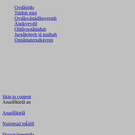
Ovdâsijđo
Tiäđuh mist
Ovdâsvástádâssyergih
Äigikyevdil
Ohtâvuotâtiäđuh
Jurgâleijeeh já tuulhah
Oppâmaterialkävppi
Skip to content
Anarâškielâ
an
Anarâškielâ
Nuõrttsääʹmǩiõll
Davvisámegiella