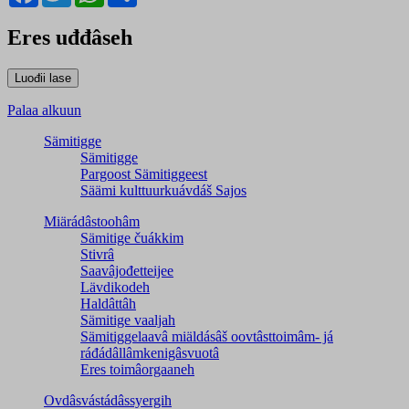
Eres uđđâseh
Palaa alkuun
Sämitigge
Sämitigge
Pargoost Sämitiggeest
Säämi kulttuurkuávdáš Sajos
Miärádâstoohâm
Sämitige čuákkim
Stivrâ
Saavâjođetteijee
Lävdikodeh
Haldâttâh
Sämitige vaaljah
Sämitiggelaavâ miäldásâš oovtâsttoimâm- já
ráđádâllâmkenigâsvuotâ
Eres toimâorgaaneh
Ovdâsvástádâssyergih