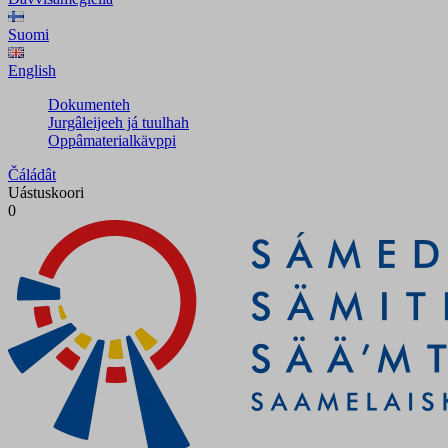
Suomi
English
Dokumenteh
Jurgâleijeeh já tuulhah
Oppâmaterialkävppi
Čáládât
Uástuskoori
0