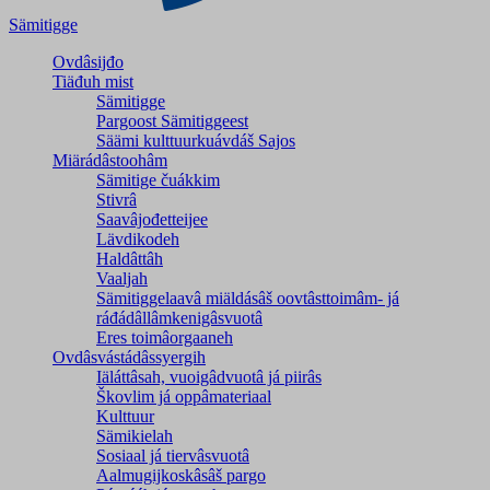
Sämitigge
Ovdâsijđo
Tiäđuh mist
Sämitigge
Pargoost Sämitiggeest
Säämi kulttuurkuávdáš Sajos
Miärádâstoohâm
Sämitige čuákkim
Stivrâ
Saavâjođetteijee
Lävdikodeh
Haldâttâh
Vaaljah
Sämitiggelaavâ miäldásâš oovtâsttoimâm- já
ráđádâllâmkenigâsvuotâ
Eres toimâorgaaneh
Ovdâsvástádâssyergih
Iäláttâsah, vuoigâdvuotâ já piirâs
Škovlim já oppâmateriaal
Kulttuur
Sämikielah
Sosiaal já tiervâsvuotâ
Aalmugijkoskâsâš pargo