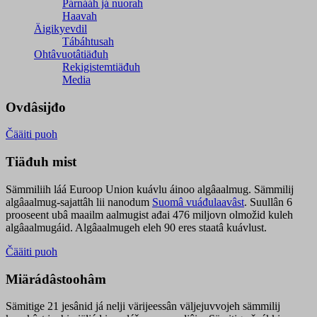
Párnááh já nuorah
Haavah
Äigikyevdil
Tábáhtusah
Ohtâvuotâtiäđuh
Rekigistemtiäđuh
Media
Ovdâsijđo
Čääiti puoh
Tiäđuh mist
Sämmiliih láá Euroop Union kuávlu áinoo algâaalmug. Sämmilij
algâaalmug-sajattâh lii nanodum
Suomâ vuáđulaavâst
. Suullân 6
prooseent ubâ maailm aalmugist ađai 476 miljovn olmožid kuleh
algâaalmugáid. Algâaalmugeh eleh 90 eres staatâ kuávlust.
Čääiti puoh
Miärádâstoohâm
Sämitige 21 jesânid já nelji värijeessân väljejuvvojeh sämmilij