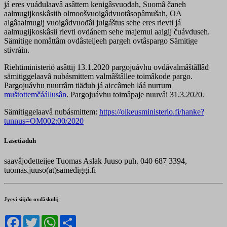
já eres vuáđulaavâ asâttem kenigâsvuođah, Suomâ čaneh
aalmugijkoskâsiih olmoošvuoigâdvuotâsopâmušah, OA
algâaalmugij vuoigâdvuođâi julgáštus sehe eres rievti já
aalmugijkoskâsii rievti ovdánem sehe majemui aaigij čuávduseh.
Sämitige nomâttâm ovdâsteijeeh pargeh ovtâspargo Sämitige
stivráin.
Riehtiministeriö asâttij 13.1.2020 pargojuávhu ovdâvalmâštâllâđ
sämitiggelaavâ nubásmittem valmâštâllee toimâkode pargo.
Pargojuávhu nuurrâm tiäđuh já aiccâmeh láá nurrum
muštottemčáállusân
. Pargojuávhu toimâpaje nuuvâi 31.3.2020.
Sämitiggelaavâ nubásmittem:
https://oikeusministerio.fi/hanke?
tunnus=OM002:00/2020
Lasetiäđuh
saavâjođetteijee Tuomas Aslak Juuso puh. 040 687 3394,
tuomas.juuso(at)samediggi.fi
Jyevi siijđo ovdâskulij
Facebook
Twitter
WhatsApp
Share