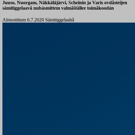
Juuso, Nuorgam, Näkkäläjärvi, Scheinin ja Varis ovdâsteijen
sämitiggelaavâ nubásmittem valmâštâllee toimâkoodán
Almostittum 6.7.2020
Sämitiggelaahâ