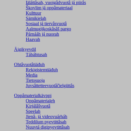
Iäláttâsah, vuoigâdvuotâ já piirâs
Škovlim já oppâmateriaal
Kulttuur
Sämikielah
Sosiaal já tiervâsvuotâ
Aalmugijkoskâsâš pargo
Párnááh já nuorah
Haavah
Äigikyevdil
Tábáhtusah
Ohtâvuotâtiäđuh
Rekigistemtiäđuh
Media
Tietosuoja
Juvsâttetteevuotâčielgiittâs
Oppâmaterialkävppi
Oppâmaterialeh
Kirjálâšvuotâ
Speelah
Jienâ- já videovuárháh
Teddilum pyevtittâsah
Nuuvtá digipyevtittâsah