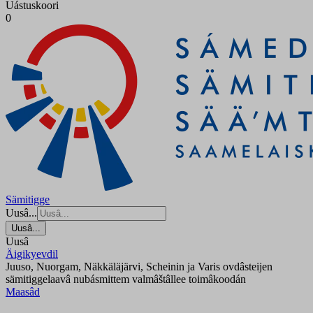
Uástuskoori
0
Sämitigge
Uusâ...
Uusâ...
Uusâ
Äigikyevdil
Juuso, Nuorgam, Näkkäläjärvi, Scheinin ja Varis ovdâsteijen
sämitiggelaavâ nubásmittem valmâštâllee toimâkoodán
Maasâd