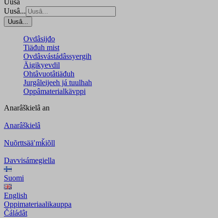
Uusâ
Uusâ...
Uusâ...
Ovdâsijđo
Tiäđuh mist
Ovdâsvástádâssyergih
Äigikyevdil
Ohtâvuotâtiäđuh
Jurgâleijeeh já tuulhah
Oppâmaterialkävppi
Anarâškielâ
an
Anarâškielâ
Nuõrttsääʹmǩiõll
Davvisámegiella
Suomi
English
Oppimateriaalikauppa
Čáládât