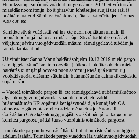
Henrikssonijn sopâmuš vuáđuld porgemáánust 2019. Stivrâ toovâi
miärádâs noomâtmijn, ko äigitaavlun lohtâseijee suujâi tiet ääši iä
puáhtám tuálvuđ Sämitige čuákkimân, iätá saavâjođetteijee Tuomas
Aslak Juuso.
Sämitige stivrâ vuáđustâl valjim, ete puoh nomâttum ulmuin lii
noonâ tubdâm já máttu sämmilâšaašijn. Stivrâ tiäddut eromâšávt
väljejum juávhu vuoigâdvuođâlii mättim, sämitiggelaavâ tubdâm já
ráđádâllâmtááiđuid.
Uáiviminister Sanna Marin haldâttâsohjelm 10.12.2019 mield pargo
sämitiggelaavâ uđâsmittem oovdân juátkoo. Haldâttâsohjelm mield
haldâttâs kunnijât já oovded puoh sämmilij kielâlij já kulttuurlij
vuoigâdvuođâi olášume väldimáin huámmášumán aalmugijkoskâsijd
sopâmušâid.
– Vuordâ toimâkode pargon lii, ete sämitiggelaavâ nubásmitškuáttoo
algâaalmugij vuoigâdvuođâi vuáđuld nuuvt, ete väldih
huámmášumán KP-sopâmuš kenigâsvuođâid já kunnijâteh OA
olmoošvuoigâdvuotâkomitea adelem čuávdusijd. Suomâ lii
čonâdâttâm OA algâaalmugij julgáštus olášutmân já tot kalga oinuđ
komitea pargoost, juátká Juuso vuorduinis toimâkode pargoost.
Toimâkode pargon lii valmâštâllâđ tárbulijd nubástusâid sämitiggeest
adelum laahân. Toimâkode pargo vuáđđun láá vuáđuvuoigâdvuođah