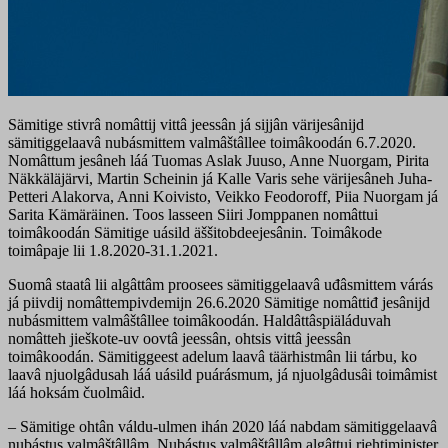
Sämitige stivrâ nomâttij vittâ jeessân já sijjân värijesânijd
sämitiggelaavâ nubásmittem valmâštâllee toimâkoodán 6.7.2020.
Nomâttum jesâneh láá Tuomas Aslak Juuso, Anne Nuorgam, Pirita
Näkkäläjärvi, Martin Scheinin já Kalle Varis sehe värijesâneh Juha-
Petteri Alakorva, Anni Koivisto, Veikko Feodoroff, Piia Nuorgam já
Sarita Kämäräinen. Toos lasseen Siiri Jomppanen nomâttui
toimâkoodán Sämitige uásild äššitobdeejesânin. Toimâkode
toimâpaje lii 1.8.2020-31.1.2021.
Suomâ staatâ lii algâttâm proosees sämitiggelaavâ uđâsmittem várás
já piivdij nomâttempivdemijn 26.6.2020 Sämitige nomâttiđ jesânijd
nubásmittem valmâštâllee toimâkoodán. Haldâttâspiäláduvah
nomâtteh jieškote-uv oovtâ jeessân, ohtsis vittâ jeessân
toimâkoodán. Sämitiggeest adelum laavâ täärhistmân lii tárbu, ko
laavâ njuolgâdusah láá uásild puárásmum, já njuolgâdusâi toimâmist
láá hoksám čuolmâid.
– Sämitige ohtân váldu-ulmen ihán 2020 láá nabdam sämitiggelaavâ
nubástus valmâštâllâm. Nubástus valmâštâllâm algâttui riehtiminister