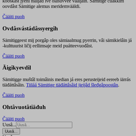
kooskâst jyehi niäljád ive olášuvvee vaaljâin. Sämitige čuákkim
oovdâst Sämitige alemus meridemvääldi.
Čääiti puoh
Ovdâsvástádâssyergih
Sämitiggeest mij porgâp oles sämiaalmug pyerrin, vâi sämikielâin já
-kulttuurist ličij eellimsaje meid puátteevuođâst.
Čääiti puoh
Äigikyevdil
Sämitigge muštâl toimâinis median já eres perusteijeid eereeb iärrás
tiäđáttâsâin.
Tiiláá Sämitige tiäđáttâsâid jieijâd šleđgâpoostân
.
Čääiti puoh
Ohtâvuotâtiäđuh
Čääiti puoh
Uusâ...
Uusâ...