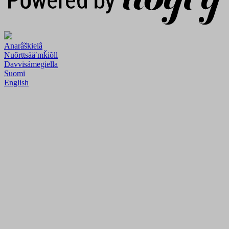
Anarâškielâ
Nuõrttsääʹmǩiõll
Davvisámegiella
Suomi
English