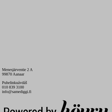
Menesjärventie 2 A
99870 Aanaar
Puhelinkuávdáš
010 839 3100
info@samediggi.fi
Digi- ja mainostoimisto Höyry Rovaniemi ja Oulu