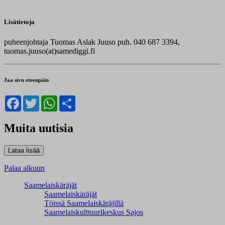
Lisätietoja
puheenjohtaja Tuomas Aslak Juuso puh. 040 687 3394,
tuomas.juuso(at)samediggi.fi
Jaa sivu eteenpäin
Facebook
Twitter
WhatsApp
Share
Muita uutisia
Palaa alkuun
Saamelaiskäräjät
Saamelaiskäräjät
Töissä Saamelaiskäräjillä
Saamelaiskulttuuri­keskus Sajos