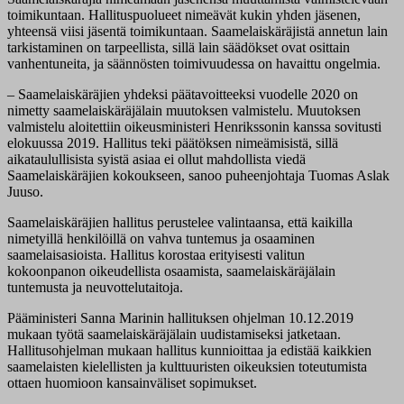
toimikuntaan. Hallituspuolueet nimeävät kukin yhden jäsenen,
yhteensä viisi jäsentä toimikuntaan. Saamelaiskäräjistä annetun lain
tarkistaminen on tarpeellista, sillä lain säädökset ovat osittain
vanhentuneita, ja säännösten toimivuudessa on havaittu ongelmia.
– Saamelaiskäräjien yhdeksi päätavoitteeksi vuodelle 2020 on
nimetty saamelaiskäräjälain muutoksen valmistelu. Muutoksen
valmistelu aloitettiin oikeusministeri Henrikssonin kanssa sovitusti
elokuussa 2019. Hallitus teki päätöksen nimeämisistä, sillä
aikataulullisista syistä asiaa ei ollut mahdollista viedä
Saamelaiskäräjien kokoukseen, sanoo puheenjohtaja Tuomas Aslak
Juuso.
Saamelaiskäräjien hallitus perustelee valintaansa, että kaikilla
nimetyillä henkilöillä on vahva tuntemus ja osaaminen
saamelaisasioista. Hallitus korostaa erityisesti valitun
kokoonpanon oikeudellista osaamista, saamelaiskäräjälain
tuntemusta ja neuvottelutaitoja.
Pääministeri Sanna Marinin hallituksen ohjelman 10.12.2019
mukaan työtä saamelaiskäräjälain uudistamiseksi jatketaan.
Hallitusohjelman mukaan hallitus kunnioittaa ja edistää kaikkien
saamelaisten kielellisten ja kulttuuristen oikeuksien toteutumista
ottaen huomioon kansainväliset sopimukset.