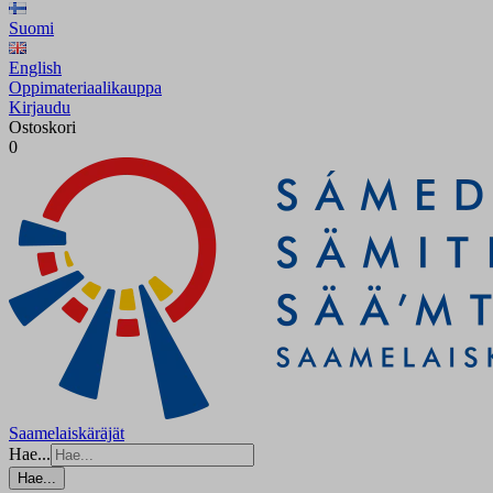
Suomi
English
Oppimateriaalikauppa
Kirjaudu
Ostoskori
0
Saamelaiskäräjät
Hae...
Hae...