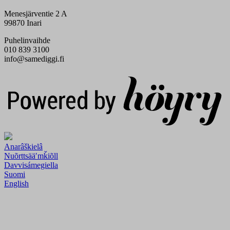
Menesjärventie 2 A
99870 Inari
Puhelinvaihde
010 839 3100
info@samediggi.fi
Digi- ja mainostoimisto Höyry Rovaniemi ja Oulu
Anarâškielâ
Nuõrttsääʹmǩiõll
Davvisámegiella
Suomi
English