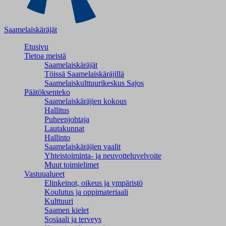
Saamelaiskäräjät
Etusivu
Tietoa meistä
Saamelaiskäräjät
Töissä Saamelaiskäräjillä
Saamelaiskulttuuri­keskus Sajos
Päätöksenteko
Saamelaiskäräjien kokous
Hallitus
Puheenjohtaja
Lautakunnat
Hallinto
Saamelaiskäräjien vaalit
Yhteistoiminta- ja neuvotteluvelvoite
Muut toimielimet
Vastuualueet
Elinkeinot, oikeus ja ympäristö
Koulutus ja oppimateriaali
Kulttuuri
Saamen kielet
Sosiaali ja terveys