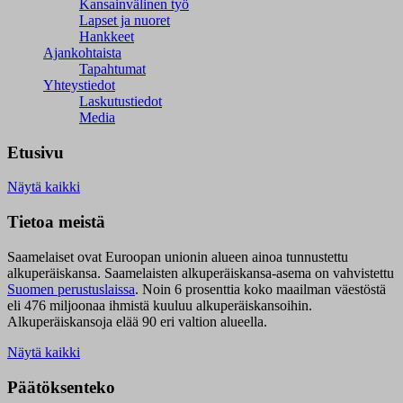
Kansainvälinen työ
Lapset ja nuoret
Hankkeet
Ajankohtaista
Tapahtumat
Yhteystiedot
Laskutustiedot
Media
Etusivu
Näytä kaikki
Tietoa meistä
Saamelaiset ovat Euroopan unionin alueen ainoa tunnustettu
alkuperäiskansa. Saamelaisten alkuperäiskansa-asema on vahvistettu
Suomen perustuslaissa
.
Noin 6 prosenttia koko maailman väestöstä
eli 476 miljoonaa ihmistä kuuluu alkuperäiskansoihin.
Alkuperäiskansoja elää 90 eri valtion alueella.
Näytä kaikki
Päätöksenteko