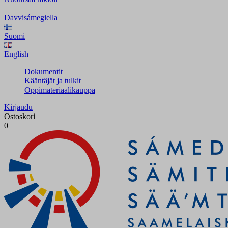
Davvisámegiella
Suomi
English
Dokumentit
Kääntäjät ja tulkit
Oppimateriaalikauppa
Kirjaudu
Ostoskori
0