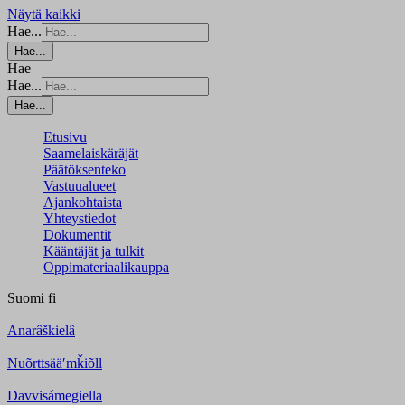
Näytä kaikki
Hae...
Hae...
Hae
Hae...
Hae...
Etusivu
Saamelaiskäräjät
Päätöksenteko
Vastuualueet
Ajankohtaista
Yhteystiedot
Dokumentit
Kääntäjät ja tulkit
Oppimateriaalikauppa
Suomi
fi
Anarâškielâ
Nuõrttsääʹmǩiõll
Davvisámegiella