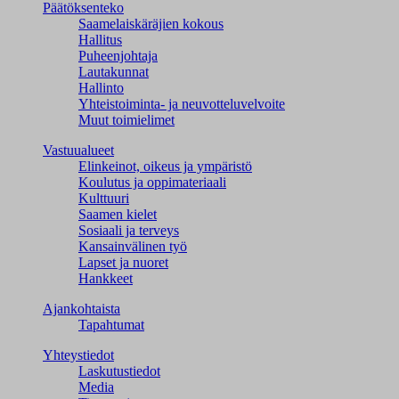
Päätöksenteko
Saamelaiskäräjien kokous
Hallitus
Puheenjohtaja
Lautakunnat
Hallinto
Yhteistoiminta- ja neuvotteluvelvoite
Muut toimielimet
Vastuualueet
Elinkeinot, oikeus ja ympäristö
Koulutus ja oppimateriaali
Kulttuuri
Saamen kielet
Sosiaali ja terveys
Kansainvälinen työ
Lapset ja nuoret
Hankkeet
Ajankohtaista
Tapahtumat
Yhteystiedot
Laskutustiedot
Media