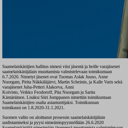
Saamelaiskäräjien hallitus nimesi viisi jäsentä ja heille varajäsenet
saamelaiskäräjälain muuttamista valmistelevaan toimikuntaan
6.7.2020. Nimetyt jäsenet ovat Tuomas Aslak Juuso, Anne
Nuorgam, Pirita Näkkäläjärvi, Martin Scheinin, ja Kalle Varis sekä
varajäsenet Juha-Petteri Alakorva, Anni
Koivisto, Veikko Feodoroff, Piia Nuorgam ja Sarita
Kämäräinen. Lisäksi Siiri Jomppanen nimettiin toimikuntaan
Saamelaiskäräjien osalta asiantuntijaksi. Toimikunnan
toimikausi on 1.8.2020-31.1.2021.
Suomen valtio on aloittanut prosessin saamelaiskäräjälain
uudistamiseksi ja pyysi nimeämispyynnöllään 26.6.2020
Saamelaiskäräjiä nimeämään jäsenensä muuttamista valmistelevaan