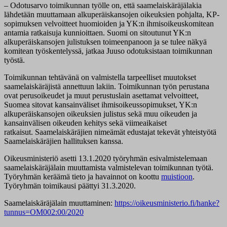
– Odotusarvo toimikunnan työlle on, että saamelaiskäräjälakia
lähdetään muuttamaan alkuperäiskansojen oikeuksien pohjalta, KP-
sopimuksen velvoitteet huomioiden ja YK:n ihmisoikeuskomitean
antamia ratkaisuja kunnioittaen. Suomi on sitoutunut YK:n
alkuperäiskansojen julistuksen toimeenpanoon ja se tulee näkyä
komitean työskentelyssä, jatkaa Juuso odotuksistaan toimikunnan
työstä.
Toimikunnan tehtävänä on valmistella tarpeelliset muutokset
saamelaiskäräjistä annettuun lakiin. Toimikunnan työn perustana
ovat perusoikeudet ja muut perustuslain asettamat velvoitteet,
Suomea sitovat kansainväliset ihmisoikeussopimukset, YK:n
alkuperäiskansojen oikeuksien julistus sekä muu oikeuden ja
kansainvälisen oikeuden kehitys sekä viimeaikaiset
ratkaisut. Saamelaiskäräjien nimeämät edustajat tekevät yhteistyötä
Saamelaiskäräjien hallituksen kanssa.
Oikeusministeriö asetti 13.1.2020 työryhmän esivalmistelemaan
saamelaiskäräjälain muuttamista valmistelevan toimikunnan työtä.
Työryhmän keräämä tieto ja havainnot on koottu
muistioon
.
Työryhmän toimikausi päättyi 31.3.2020.
Saamelaiskäräjälain muuttaminen:
https://oikeusministerio.fi/hanke?
tunnus=OM002:00/2020