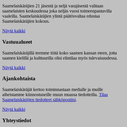
Saamelaiskäräjien 21 jäsentä ja neljä varajäsentä valitaan
saamelaisten keskuudessa joka neljäs vuosi toimeenpantavilla
vaaleilla. Saamelaiskäräjien ylintä päätösvaltaa edustaa
Saamelaiskäräjien kokous.
Näytä kaikki
Vastuualueet
Saamelaiskäräjillä t
eemme töitä koko saamen kansan eteen, jotta
saamen kielillä ja kulttuurilla olisi elintilaa myös tulevaisuudessa.
Näytä kaikki
Ajankohtaista
Saamelaiskäräjät kertoo toiminnastaan medialle ja muille
aiheistamme kiinnostuneille muun muassa tiedotteilla.
Tilaa
Saamelaiskäräjien tiedotteet sähköpostiisi
.
Näytä kaikki
Yhteystiedot