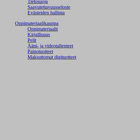
Tietosuoja
Saavutettavuusseloste
Evästeiden hallinta
Oppimateriaalikauppa
Oppimateriaalit
Kirjallisuus
Pelit
Ääni- ja videotallenteet
Painotuotteet
Maksuttomat digituotteet