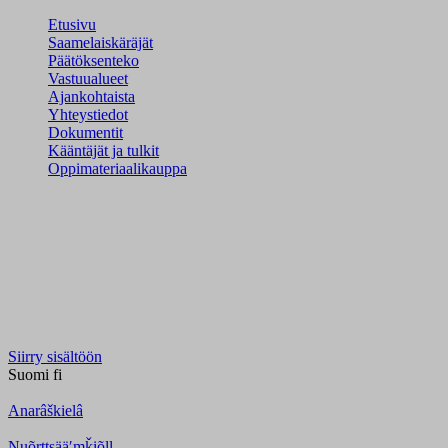
Etusivu
Saamelaiskäräjät
Päätöksenteko
Vastuualueet
Ajankohtaista
Yhteystiedot
Dokumentit
Kääntäjät ja tulkit
Oppimateriaalikauppa
Siirry sisältöön
Suomi
fi
Anarâškielâ
Nuõrttsääʹmǩiõll