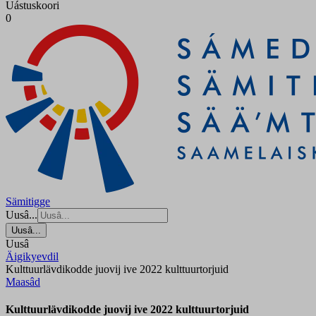
Uástuskoori
0
Sämitigge
Uusâ...
Uusâ...
Uusâ
Äigikyevdil
Kulttuurlävdikodde juovij ive 2022 kulttuurtorjuid
Maasâd
Kulttuurlävdikodde juovij ive 2022 kulttuurtorjuid