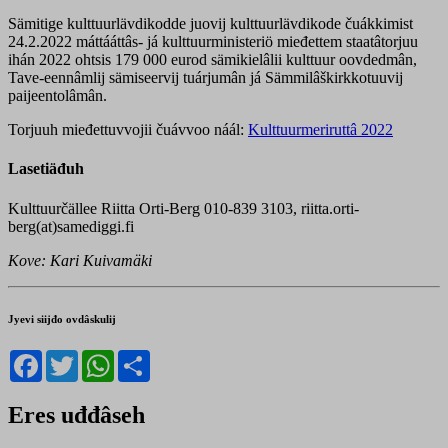
Sämitige kulttuurlävdikodde juovij kulttuurlävdikode čuákkimist
24.2.2022 máttááttâs- já kulttuurministeriö mieđettem staatâtorjuu
ihán 2022 ohtsis 179 000 eurod sämikielâlii kulttuur oovdedmân,
Tave-eennâmlij sämiseervij tuárjumân já Sämmilâškirkkotuuvij
paijeentolâmân.
Torjuuh mieđettuvvojii čuávvoo náál:
Kulttuurmeriruttâ 2022
Lasetiäđuh
Kulttuurčällee Riitta Orti-Berg 010-839 3103, riitta.orti-
berg(at)samediggi.fi
Kove: Kari Kuivamäki
Jyevi siijđo ovdâskulij
Facebook
Twitter
WhatsApp
Share
Eres uđđâseh