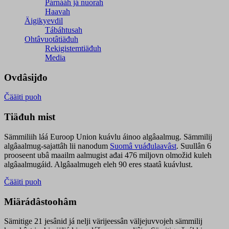
Párnááh já nuorah
Haavah
Äigikyevdil
Tábáhtusah
Ohtâvuotâtiäđuh
Rekigistemtiäđuh
Media
Ovdâsijđo
Čääiti puoh
Tiäđuh mist
Sämmiliih láá Euroop Union kuávlu áinoo algâaalmug. Sämmilij
algâaalmug-sajattâh lii nanodum
Suomâ vuáđulaavâst
. Suullân 6
prooseent ubâ maailm aalmugist ađai 476 miljovn olmožid kuleh
algâaalmugáid. Algâaalmugeh eleh 90 eres staatâ kuávlust.
Čääiti puoh
Miärádâstoohâm
Sämitige 21 jesânid já nelji värijeessân väljejuvvojeh sämmilij