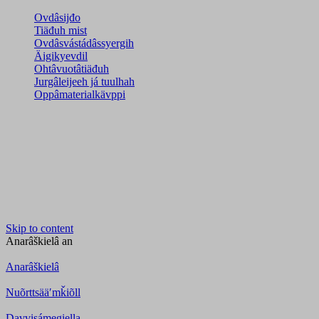
Ovdâsijđo
Tiäđuh mist
Ovdâsvástádâssyergih
Äigikyevdil
Ohtâvuotâtiäđuh
Jurgâleijeeh já tuulhah
Oppâmaterialkävppi
Skip to content
Anarâškielâ
an
Anarâškielâ
Nuõrttsääʹmǩiõll
Davvisámegiella