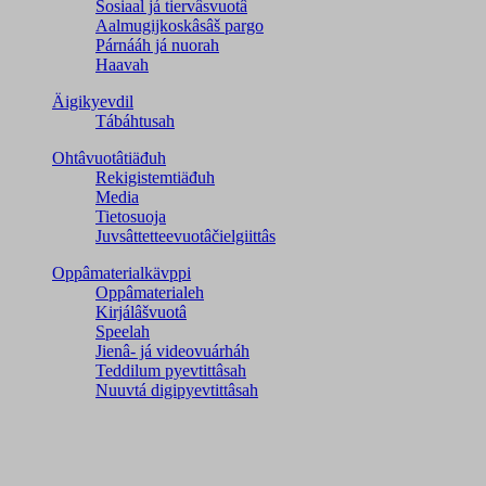
Sosiaal já tiervâsvuotâ
Aalmugijkoskâsâš pargo
Párnááh já nuorah
Haavah
Äigikyevdil
Tábáhtusah
Ohtâvuotâtiäđuh
Rekigistemtiäđuh
Media
Tietosuoja
Juvsâttetteevuotâčielgiittâs
Oppâmaterialkävppi
Oppâmaterialeh
Kirjálâšvuotâ
Speelah
Jienâ- já videovuárháh
Teddilum pyevtittâsah
Nuuvtá digipyevtittâsah