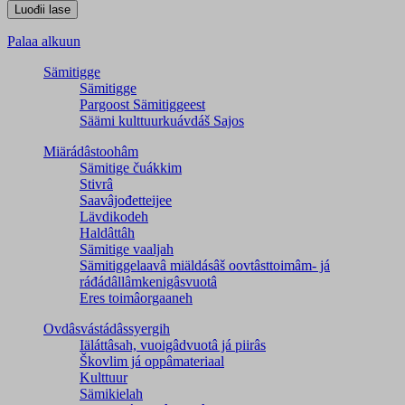
Palaa alkuun
Sämitigge
Sämitigge
Pargoost Sämitiggeest
Säämi kulttuurkuávdáš Sajos
Miärádâstoohâm
Sämitige čuákkim
Stivrâ
Saavâjođetteijee
Lävdikodeh
Haldâttâh
Sämitige vaaljah
Sämitiggelaavâ miäldásâš oovtâsttoimâm- já
ráđádâllâmkenigâsvuotâ
Eres toimâorgaaneh
Ovdâsvástádâssyergih
Iäláttâsah, vuoigâdvuotâ já piirâs
Škovlim já oppâmateriaal
Kulttuur
Sämikielah