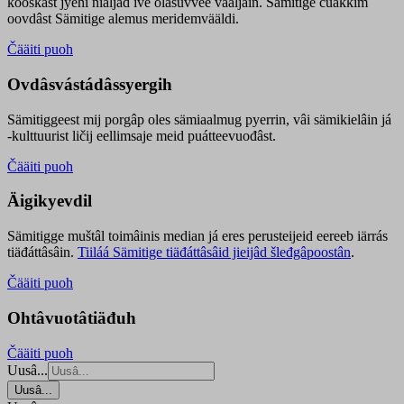
kooskâst jyehi niäljád ive olášuvvee vaaljâin. Sämitige čuákkim
oovdâst Sämitige alemus meridemvääldi.
Čääiti puoh
Ovdâsvástádâssyergih
Sämitiggeest mij porgâp oles sämiaalmug pyerrin, vâi sämikielâin já
-kulttuurist ličij eellimsaje meid puátteevuođâst.
Čääiti puoh
Äigikyevdil
Sämitigge muštâl toimâinis median já eres perusteijeid eereeb iärrás
tiäđáttâsâin.
Tiiláá Sämitige tiäđáttâsâid jieijâd šleđgâpoostân
.
Čääiti puoh
Ohtâvuotâtiäđuh
Čääiti puoh
Uusâ...
Uusâ...