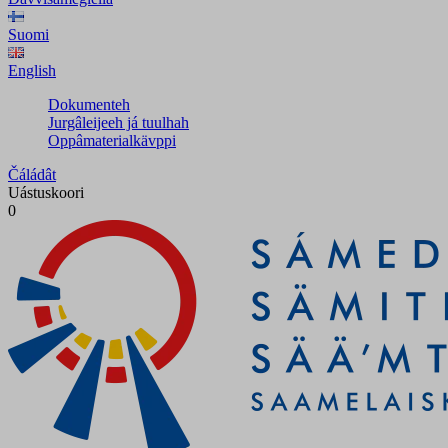
Suomi
English
Dokumenteh
Jurgâleijeeh já tuulhah
Oppâmaterialkävppi
Čáládât
Uástuskoori
0