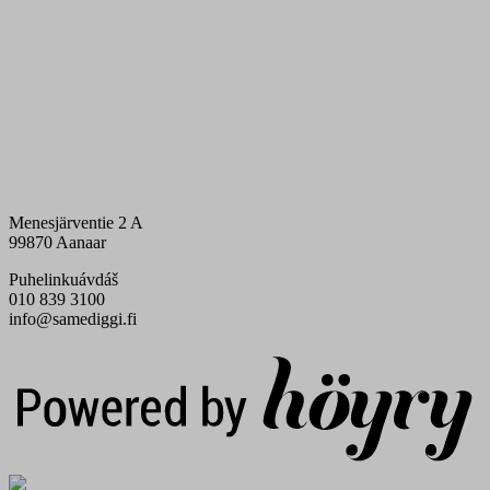
Menesjärventie 2 A
99870 Aanaar
Puhelinkuávdáš
010 839 3100
info@samediggi.fi
Digi- ja mainostoimisto Höyry Rovaniemi ja Oulu