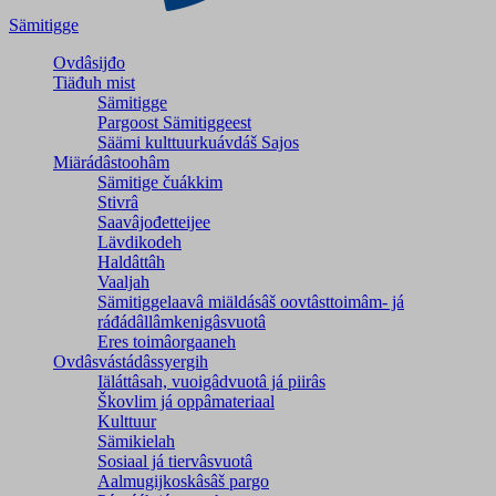
Sämitigge
Ovdâsijđo
Tiäđuh mist
Sämitigge
Pargoost Sämitiggeest
Säämi kulttuurkuávdáš Sajos
Miärádâstoohâm
Sämitige čuákkim
Stivrâ
Saavâjođetteijee
Lävdikodeh
Haldâttâh
Vaaljah
Sämitiggelaavâ miäldásâš oovtâsttoimâm- já
ráđádâllâmkenigâsvuotâ
Eres toimâorgaaneh
Ovdâsvástádâssyergih
Iäláttâsah, vuoigâdvuotâ já piirâs
Škovlim já oppâmateriaal
Kulttuur
Sämikielah
Sosiaal já tiervâsvuotâ
Aalmugijkoskâsâš pargo