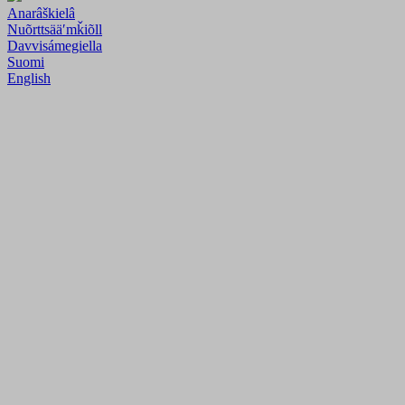
Anarâškielâ
Nuõrttsääʹmǩiõll
Davvisámegiella
Suomi
English