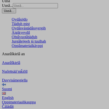
Uusâ
Uusâ...
Uusâ...
Ovdâsijđo
Tiäđuh mist
Ovdâsvástádâssyergih
Äigikyevdil
Ohtâvuotâtiäđuh
Jurgâleijeeh já tuulhah
Oppâmaterialkävppi
Anarâškielâ
an
Anarâškielâ
Nuõrttsääʹmǩiõll
Davvisámegiella
Suomi
English
Oppimateriaalikauppa
Čáládât