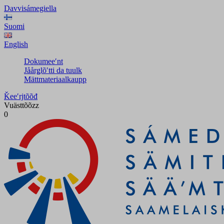
Davvisámegiella
Suomi
English
Dokumeeʹnt
Jåårǥlõʹtti da tuulk
Mättmateriaalkaupp
Ǩeeʹrjtõõđ
Vuästtõõzz
0