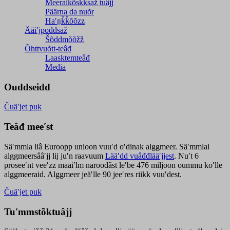
Meeraikõskksaž tuâjj
Päärna da nuõr
Haʹŋǩǩõõzz
Ääiʹjpoddsaž
Šõddmõõžž
Õhttvuõtt-teâđ
Laasktemteâđ
Media
Ouddseidd
Čuäʹjet puk
Teâđ meeʹst
Säʹmmla liâ Euroopp unioon vuuʹd oʹdinak alggmeer. Säʹmmlai
alggmeersââʹjj lij juʹn raavuum
Lääʹdd vuâđđlääʹjjest
. Nuʹt 6
proseeʹnt veeʹzz maaiʹlm naroodâst leʹbe 476 miljoon oummu koʹlle
alggmeeraid. Alggmeer jeäʹlle 90 jeeʹres riikk vuuʹdest.
Čuäʹjet puk
Tuʹmmstõktuâjj