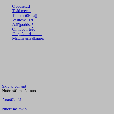
Ouddseidd
Teâđ meeʹst
Tuʹmmstõktuâjj
Vasttõsvuuʹd
Ääiʹjpoddsaž
Õhttvuõtt-teâđ
Jåårǥlõʹtti da tuulk
Mättmateriaalkaupp
Skip to content
Nuõrttsääʹmǩiõll
nuo
Anarâškielâ
Nuõrttsääʹmǩiõll