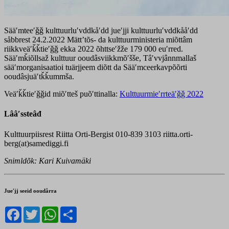
Sääʹmteeʹǧǧ kulttuurluʹvddkåʹdd jueʹjji kulttuurluʹvddkååʹdd
såbbrest 24.2.2022 Mättʼtõs- da kulttuurministeria miõttâm
riikkveäʹǩǩtieʹǧǧ ekka 2022 õhttseʹžže 179 000 euʹrred.
Sääʹmǩiõllsaž kulttuur ooudâsviikkmõʹšše, Tâʹvvjânnmallaš
sääʹmorganisaatioi tuärjjeem diõtt da Sääʹmceerkavpõõrti
ooudâsjuäʹtǩǩummša.
Veäʹǩǩtieʹǧǧid miõʹtteš puõʹttinalla:
Kulttuurmieʹrrteäʹǧǧ 2022
Lââʹssteâđ
Kulttuurpiisrest Riitta Orti-Bergist 010-839 3103 riitta.orti-
berg(at)samediggi.fi
Snimldõk: Kari Kuivamäki
Jueʹjj seeid ooudårra
Facebook
Twitter
WhatsApp
Share