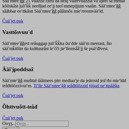
Sääʹmteeʹǧǧ 21 vuäzzliʹžžed da nellj väärrvuäzzla vaʹlljeet säʹmmlai
kõõskâst juõʹǩǩ neelljad eeʹjj tueiʹmmepijjum vaalin. Sääʹmteeʹǧǧ
sååbbar eeʹttkâstt Sääʹmteeʹǧǧ pââimõs mieʹrreemvääʹld.
Čuäʹjet puk
Vasttõsvuuʹd
Sääʹmteeʹǧǧest
reâuggap
juõʹǩǩka
õuʹdde
sääʹm meer
ast
, što
sääʹmǩiõlin da kulttuurâst leʹčči jieʹllemsââʹjj še puäʹđlvest.
Čuäʹjet puk
Ääiʹjpoddsaž
Sääʹmteʹǧǧ mušttal tååimees pirr mediaaʹje da jeärrsid jeäʹrbi mieʹldd
teâđtõõzzivuiʹm.
Tiʹlle Sääʹmteeʹǧǧ teâđtõõzzid jiijjad neʹttpååšta
.
Čuäʹjet puk
Õhttvuõtt-teâđ
Čuäʹjet puk
Ooʒʒ...