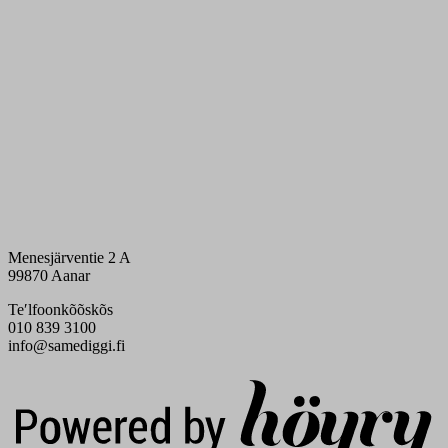
Menesjärventie 2 A
99870 Aanar
Teʹlfoonkõõskõs
010 839 3100
info@samediggi.fi
Digi- ja mainostoimisto Höyry Rovaniemi ja Oulu