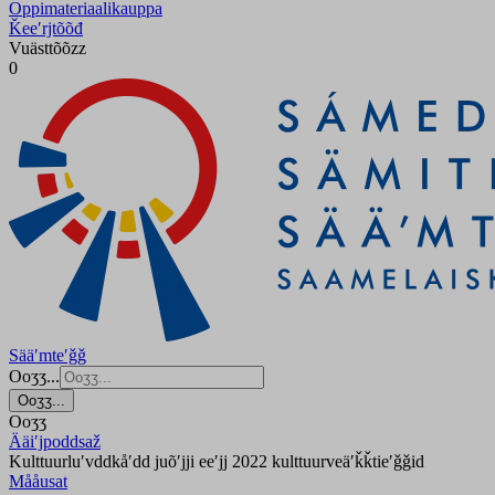
Oppimateriaalikauppa
Ǩeeʹrjtõõđ
Vuästtõõzz
0
Sääʹmteʹǧǧ
Ooʒʒ...
Ooʒʒ...
Ooʒʒ
Ääiʹjpoddsaž
Kulttuurluʹvddkåʹdd juõʹjji eeʹjj 2022 kulttuurveäʹǩǩtieʹǧǧid
Mååusat