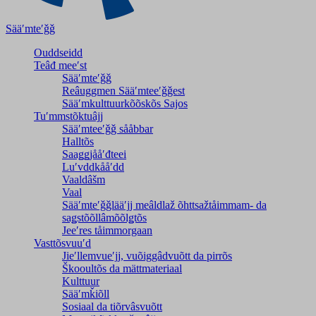
Sääʹmteʹǧǧ
Ouddseidd
Teâđ meeʹst
Sääʹmteʹǧǧ
Reâuggmen Sääʹmteeʹǧǧest
Sääʹmkulttuurkõõskõs Sajos
Tuʹmmstõktuâjj
Sääʹmteeʹǧǧ sååbbar
Halltõs
Saaǥǥjååʹđteei
Luʹvddkååʹdd
Vaaldâšm
Vaal
Sääʹmteʹǧǧlääʹjj meâldlaž õhttsažtåimmam- da
saǥstõõllâmõõlǥtõs
Jeeʹres tåimmorgaan
Vasttõsvuuʹd
Jieʹllemvueʹjj, vuõiggâdvuõtt da pirrõs
Škooultõs da mättmateriaal
Kulttuur
Sääʹmǩiõll
Sosiaal da tiõrvâsvuõtt