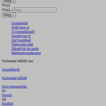
Ooʒʒ...
Ooʒʒ
Ooʒʒ...
Ooʒʒ...
Ouddseidd
Teâđ meeʹst
Tuʹmmstõktuâjj
Vasttõsvuuʹd
Ääiʹjpoddsaž
Õhttvuõtt-teâđ
Jåårǥlõʹtti da tuulk
Mättmateriaalkaupp
Nuõrttsääʹmǩiõll
nuo
Anarâškielâ
Nuõrttsääʹmǩiõll
Davvisámegiella
Suomi
English