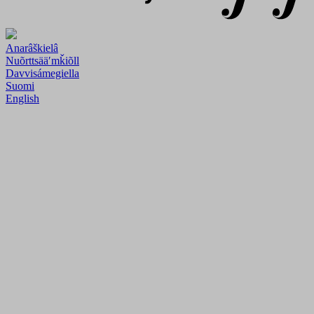
Anarâškielâ
Nuõrttsääʹmǩiõll
Davvisámegiella
Suomi
English