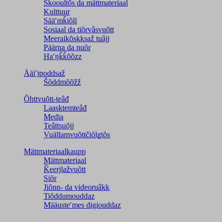
Škooultõs da mättmateriaal
Kulttuur
Sääʹmǩiõll
Sosiaal da tiõrvâsvuõtt
Meeraikõskksaž tuâjj
Päärna da nuõr
Haʹŋǩǩõõzz
Ääiʹjpoddsaž
Šõddmõõžž
Õhttvuõtt-teâđ
Laasktemteâđ
Media
Teâttsuõjj
Vuällamvuõttčiõlǥtõs
Mättmateriaalkaupp
Mättmateriaal
Ǩeerjlažvuõtt
Siõr
Jiõnn- da videoruâkk
Tiõddumouddaz
Määusteʹmes digiouddaz