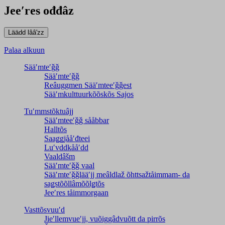
Jeeʹres ođđâz
Palaa alkuun
Sääʹmteʹǧǧ
Sääʹmteʹǧǧ
Reâuggmen Sääʹmteeʹǧǧest
Sääʹmkulttuurkõõskõs Sajos
Tuʹmmstõktuâjj
Sääʹmteeʹǧǧ sååbbar
Halltõs
Saaǥǥjååʹđteei
Luʹvddkååʹdd
Vaaldâšm
Sääʹmteʹǧǧ vaal
Sääʹmteʹǧǧlääʹjj meâldlaž õhttsažtåimmam- da
saǥstõõllâmõõlǥtõs
Jeeʹres tåimmorgaan
Vasttõsvuuʹd
Jieʹllemvueʹjj, vuõiggâdvuõtt da pirrõs