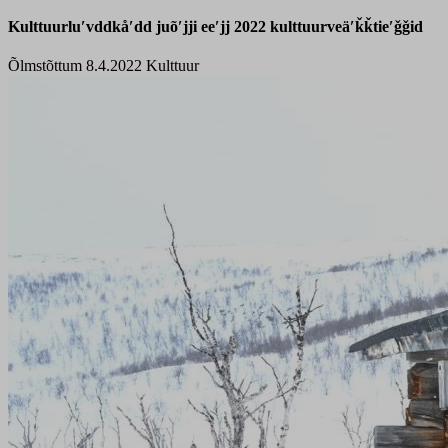
Kulttuurluʹvddkåʹdd juõʹjji eeʹjj 2022 kulttuurveäʹǩǩtieʹǧǧid
Õlmstõttum 8.4.2022
Kulttuur