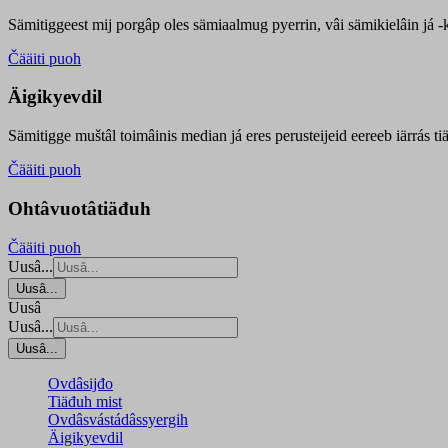
Sämitiggeest mij porgâp oles sämiaalmug pyerrin, vâi sämikielâin já -ku
Čääiti puoh
Äigikyevdil
Sämitigge muštâl toimâinis median já eres perusteijeid eereeb iärrás ti
Čääiti puoh
Ohtâvuotâtiäđuh
Čääiti puoh
Uusâ...
Uusâ...
Uusâ
Uusâ...
Uusâ...
Ovdâsijđo
Tiäđuh mist
Ovdâsvástádâssyergih
Äigikyevdil