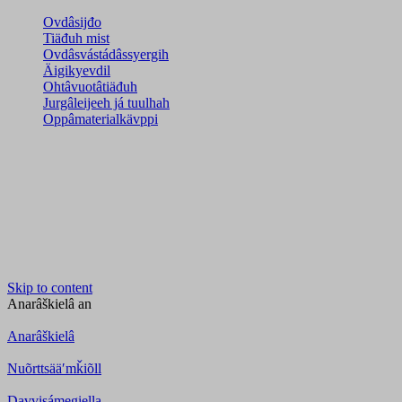
Ovdâsijđo
Tiäđuh mist
Ovdâsvástádâssyergih
Äigikyevdil
Ohtâvuotâtiäđuh
Jurgâleijeeh já tuulhah
Oppâmaterialkävppi
Skip to content
Anarâškielâ
an
Anarâškielâ
Nuõrttsääʹmǩiõll
Davvisámegiella