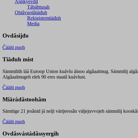
Äigikyevdil
Tábáhtusah
Ohtâvuotâtiäđuh
Rekigistemtiäđuh
Media
Ovdâsijđo
Čääiti puoh
Tiäđuh mist
Sämmiliih láá Euroop Union kuávlu áinoo algâaalmug. Sämmilij algâ
Algâaalmugeh eleh 90 eres staatâ kuávlust.
Čääiti puoh
Miärádâstoohâm
Sämitige 21 jesânid já nelji värijeessân väljejuvvojeh sämmilij koosk
Čääiti puoh
Ovdâsvástádâssyergih