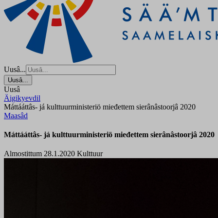
Uusâ...
Uusâ...
Uusâ
Äigikyevdil
Máttááttâs- já kulttuurministeriö mieđettem sierânâstoorjâ 2020
Maasâd
Máttááttâs- já kulttuurministeriö mieđettem sierânâstoorjâ 2020
Almostittum 28.1.2020
Kulttuur