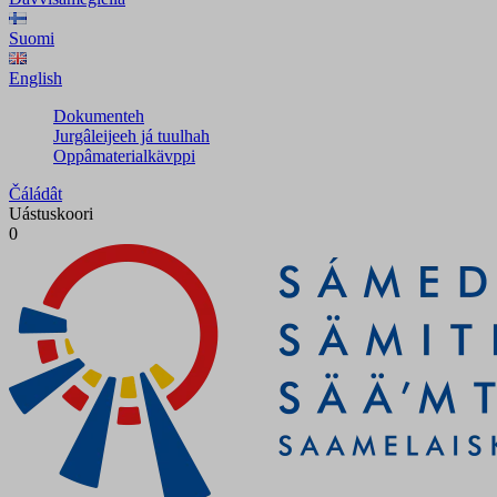
Suomi
English
Dokumenteh
Jurgâleijeeh já tuulhah
Oppâmaterialkävppi
Čáládât
Uástuskoori
0