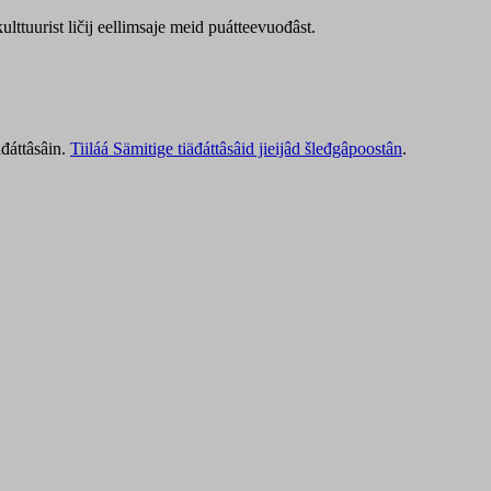
lttuurist ličij eellimsaje meid puátteevuođâst.
äđáttâsâin.
Tiiláá Sämitige tiäđáttâsâid jieijâd šleđgâpoostân
.