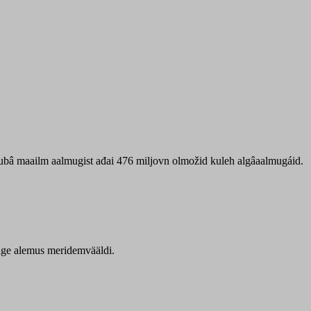
 ubâ maailm aalmugist ađai 476 miljovn olmožid kuleh algâaalmugáid.
itige alemus meridemvääldi.