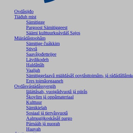
Ovdâsijđo
Tiäđuh mist
Sämitigge
Pargoost Sämitiggeest
Säämi kulttuurkuávdáš Sajos
Miärádâstoohâm
Sämitige čuákkim
Stivrâ
Saavâjođetteijee
Lävdikodeh
Haldâttâh
Vaaljah
Sämitiggelaavâ miäldásâš oovtâsttoimâm- já ráđádâllâmk
Eres toimâorgaaneh
Ovdâsvástádâssyergih
Iäláttâsah, vuoigâdvuotâ já piirâs
Škovlim já oppâmateriaal
Kulttuur
Sämikielah
Sosiaal já tiervâsvuotâ
Aalmugijkoskâsâš pargo
Párnááh já nuorah
Haavah