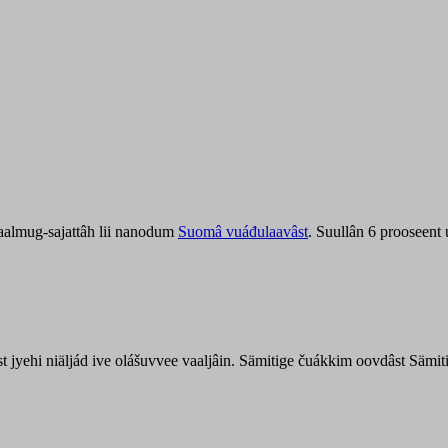
aalmug-sajattâh lii nanodum
Suomâ vuáđulaavâst
. Suullân 6 prooseent
âst jyehi niäljád ive olášuvvee vaaljâin. Sämitige čuákkim oovdâst Säm