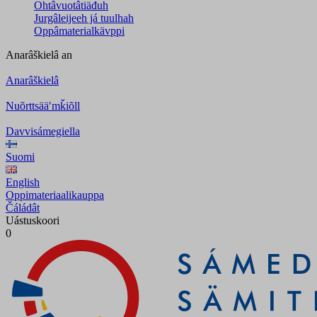
Ohtâvuotâtiäđuh
Jurgâleijeeh já tuulhah
Oppâmaterialkävppi
Anarâškielâ
an
Anarâškielâ
Nuõrttsääʹmǩiõll
Davvisámegiella
Suomi
English
Oppimateriaalikauppa
Čáládât
Uástuskoori
0