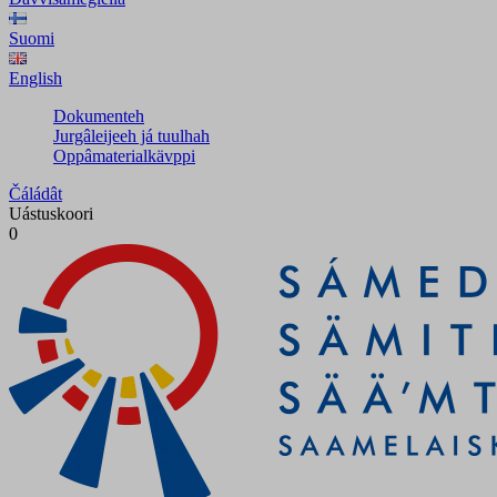
Suomi
English
Dokumenteh
Jurgâleijeeh já tuulhah
Oppâmaterialkävppi
Čáládât
Uástuskoori
0