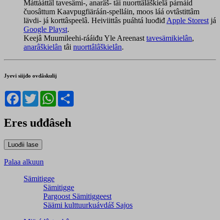
Máttááttâl tavesämi-, anarâš- tâi nuorttâlâškielâ párnáid
čuosâttum Kaavpugfiäráán-spelláin, moos láá ovtâstittâm
lävdi- já korttâspeelâ. Heiviittâs puáhtá luođiđ
Apple Storest
já
Google Playst
.
Keejâ Muumileehi-rááiđu Yle Areenast
tavesämikielân
,
anarâškielân
tâi
nuorttâlâškielân
.
Jyevi siijđo ovdâskulij
Facebook
Twitter
WhatsApp
Share
Eres uđđâseh
Palaa alkuun
Sämitigge
Sämitigge
Pargoost Sämitiggeest
Säämi kulttuurkuávdáš Sajos