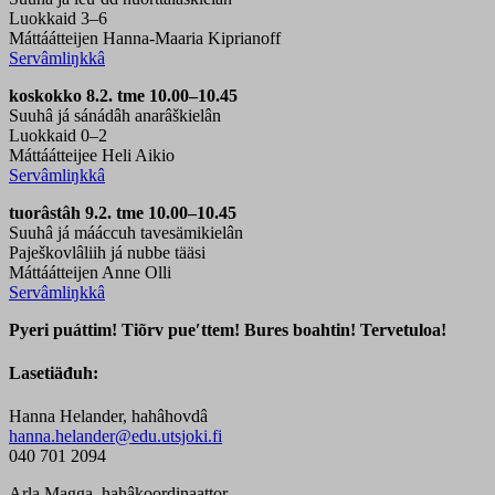
Luokkaid 3–6
Máttáátteijen Hanna-Maaria Kiprianoff
Servâmliŋkkâ
koskokko 8.2. tme 10.00–10.45
Suuhâ já sánádâh anarâškielân
Luokkaid 0–2
Máttáátteijee Heli Aikio
Servâmliŋkkâ
tuorâstâh 9.2. tme 10.00–10.45
Suuhâ já mááccuh tavesämikielân
Paješkovlâliih já nubbe tääsi
Máttáátteijen Anne Olli
Servâmliŋkkâ
Pyeri puáttim! Tiõrv pueʹttem! Bures boahtin! Tervetuloa!
Lasetiäđuh:
Hanna Helander, hahâhovdâ
hanna.helander@edu.utsjoki.fi
040 701 2094
Arla Magga, hahâkoordinaattor