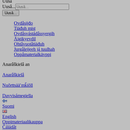
Uusâ
Uusâ...
Uusâ...
Ovdâsijđo
Tiäđuh mist
Ovdâsvástádâssyergih
Äigikyevdil
Ohtâvuotâtiäđuh
Jurgâleijeeh já tuulhah
Oppâmaterialkävppi
Anarâškielâ
an
Anarâškielâ
Nuõrttsääʹmǩiõll
Davvisámegiella
Suomi
English
Oppimateriaalikauppa
Čáládât