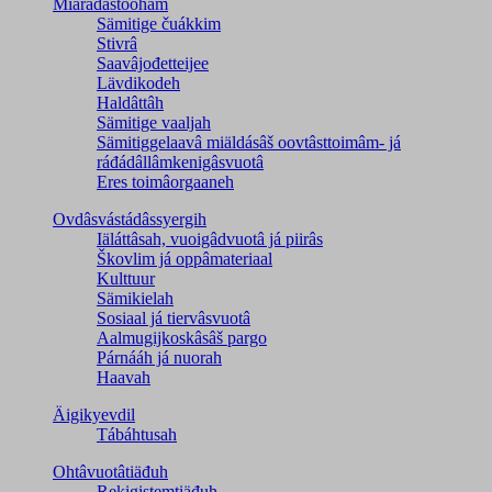
Miärádâstoohâm
Sämitige čuákkim
Stivrâ
Saavâjođetteijee
Lävdikodeh
Haldâttâh
Sämitige vaaljah
Sämitiggelaavâ miäldásâš oovtâsttoimâm- já
ráđádâllâmkenigâsvuotâ
Eres toimâorgaaneh
Ovdâsvástádâssyergih
Iäláttâsah, vuoigâdvuotâ já piirâs
Škovlim já oppâmateriaal
Kulttuur
Sämikielah
Sosiaal já tiervâsvuotâ
Aalmugijkoskâsâš pargo
Párnááh já nuorah
Haavah
Äigikyevdil
Tábáhtusah
Ohtâvuotâtiäđuh
Rekigistemtiäđuh