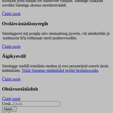
kooskâst jyehi niäljád ive olášuvvee vaaljâin. Sämitige čuákkim
oovdâst Sämitige alemus meridemvääldi.
Čääiti puoh
Ovdâsvástádâssyergih
Sämitiggeest mij porgâp oles sämiaalmug pyerrin, vâi sämikielâin já
-kulttuurist ličij eellimsaje meid puátteevuođâst.
Čääiti puoh
Äigikyevdil
Sämitigge muštâl toimâinis median já eres perusteijeid eereeb iärrás
tiäđáttâsâin.
Tiiláá Sämitige tiäđáttâsâid jieijâd šleđgâpoostân
.
Čääiti puoh
Ohtâvuotâtiäđuh
Čääiti puoh
Uusâ...
Uusâ...