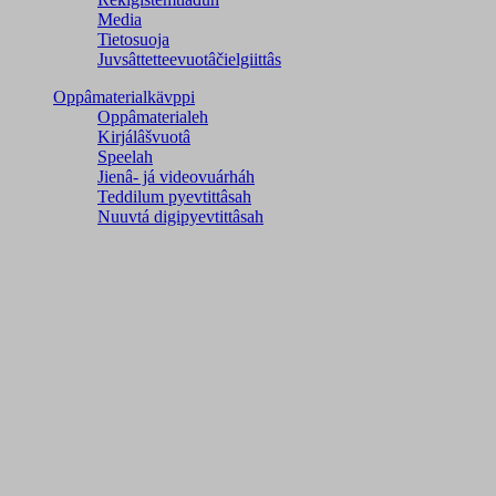
Media
Tietosuoja
Juvsâttetteevuotâčielgiittâs
Oppâmaterialkävppi
Oppâmaterialeh
Kirjálâšvuotâ
Speelah
Jienâ- já videovuárháh
Teddilum pyevtittâsah
Nuuvtá digipyevtittâsah