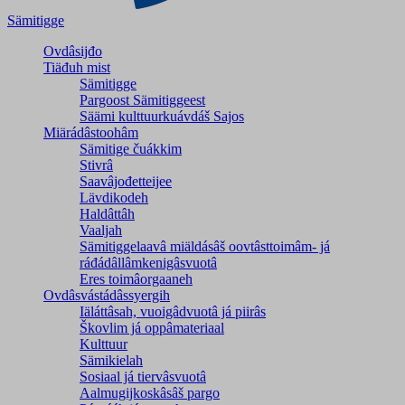
Sämitigge
Ovdâsijđo
Tiäđuh mist
Sämitigge
Pargoost Sämitiggeest
Säämi kulttuurkuávdáš Sajos
Miärádâstoohâm
Sämitige čuákkim
Stivrâ
Saavâjođetteijee
Lävdikodeh
Haldâttâh
Vaaljah
Sämitiggelaavâ miäldásâš oovtâsttoimâm- já
ráđádâllâmkenigâsvuotâ
Eres toimâorgaaneh
Ovdâsvástádâssyergih
Iäláttâsah, vuoigâdvuotâ já piirâs
Škovlim já oppâmateriaal
Kulttuur
Sämikielah
Sosiaal já tiervâsvuotâ
Aalmugijkoskâsâš pargo