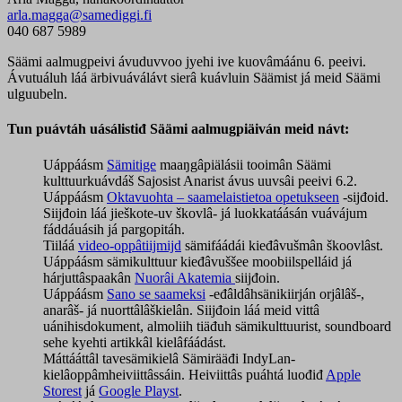
arla.magga@samediggi.fi
040 687 5989
Säämi aalmugpeivi ávuduvvoo jyehi ive kuovâmáánu 6. peeivi.
Ávutuáluh láá ärbivuáválávt sierâ kuávluin Säämist já meid Säämi
ulguubeln.
Tun puávtáh uásálistiđ Säämi aalmugpiäiván meid návt:
Uáppáásm
Sämitige
maaŋgâpiälásii tooimân Säämi
kulttuurkuávdáš Sajosist Anarist ávus uuvsâi peeivi 6.2.
Uáppáásm
Oktavuohta – saamelaistietoa opetukseen
-sijđoid.
Siijđoin láá jieškote-uv škovlâ- já luokkatáásán vuávájum
fáddáuásih já pargopitáh.
Tiiláá
video-oppâtiijmijd
sämifáádái kieđâvušmân škoovlâst.
Uáppáásm sämikulttuur kieđâvuššee moobiilspelláid já
hárjuttâspaakân
Nuorâi Akatemia
siijđoin.
Uáppáásm
Sano se saameksi
-eđâldâhsänikiirján orjâlâš-,
anarâš- já nuorttâlâškielân. Siijđoin láá meid vittâ
uánihisdokument, almoliih tiäđuh sämikulttuurist, soundboard
sehe kyehti artikkâl kielâfáádást.
Máttááttâl tavesämikielâ Sämirääđi IndyLan-
kielâoppâmheiviittâssáin.
Heiviittâs puáhtá luođiđ
Apple
Storest
já
Google Playst
.