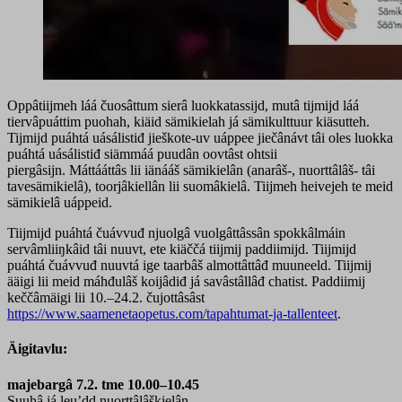
Oppâtiijmeh láá čuosâttum sierâ luokkatassijd, mutâ tijmijd láá
tiervâpuáttim puohah, kiäid sämikielah já sämikulttuur kiäsutteh.
Tijmijd puáhtá uásálistiđ jieškote-uv uáppee jiečânávt tâi oles luokka
puáhtá uásálistiđ siämmáá puudân oovtâst ohtsii
piergâsijn. Máttááttâs lii iänááš sämikielân (anarâš-, nuorttâlâš- tâi
tavesämikielâ), toorjâkiellân lii suomâkielâ. Tiijmeh heivejeh te meid
sämikielâ uáppeid.
Tiijmijd puáhtá čuávvuđ njuolgâ vuolgâttâssân spokkâlmáin
servâmliiŋkâid tâi nuuvt, ete kiäččá tiijmij paddiimijd. Tiijmijd
puáhtá čuávvuđ nuuvtá ige taarbâš almottâttâđ muuneeld. Tiijmij
ääigi lii meid máhđulâš koijâdiđ já savâstâllâđ chatist. Paddiimij
keččâmäigi lii 10.–24.2. čujottâsâst
https://www.saamenetaopetus.com/tapahtumat-ja-tallenteet
.
Äigitavlu:
majebargâ 7.2. tme 10.00–10.45
Suuhâ já leu’dd nuorttâlâškielân