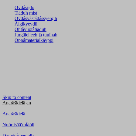
Ovdâsijđo
Tiäđuh mist
Ovdâsvástádâssyergih
Äigikyevdil
Ohtâvuotâtiäđuh
Jurgâleijeeh já tuulhah
Oppâmaterialkävppi
Skip to content
Anarâškielâ
an
Anarâškielâ
Nuõrttsääʹmǩiõll
Davvisámegiella