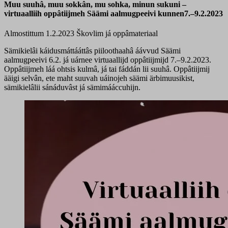
Muu suuhâ, muu sokkân, mu sohka, minun sukuni –
virtuaalliih oppâtiijmeh Säämi aalmugpeeivi kunnen7.–9.2.2023
Almostittum 1.2.2023
Škovlim já oppâmateriaal
Sämikielâi káidusmáttááttâs piiloothaahâ áávvud Säämi
aalmugpeeivi 6.2. já uárnee virtuaallijd oppâtiijmijd 7.–9.2.2023.
Oppâtiijmeh láá ohtsis kulmâ, já tai fáddán lii suuhâ. Oppâtiijmij
ääigi selvân, ete maht suuvah uáinojeh säämi ärbimuusikist,
sämikielâlii sánáduvâst já sämimááccuhijn.