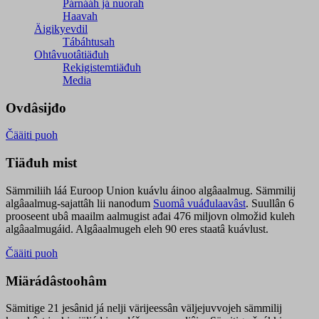
Párnááh já nuorah
Haavah
Äigikyevdil
Tábáhtusah
Ohtâvuotâtiäđuh
Rekigistemtiäđuh
Media
Ovdâsijđo
Čääiti puoh
Tiäđuh mist
Sämmiliih láá Euroop Union kuávlu áinoo algâaalmug. Sämmilij
algâaalmug-sajattâh lii nanodum
Suomâ vuáđulaavâst
. Suullân 6
prooseent ubâ maailm aalmugist ađai 476 miljovn olmožid kuleh
algâaalmugáid. Algâaalmugeh eleh 90 eres staatâ kuávlust.
Čääiti puoh
Miärádâstoohâm
Sämitige 21 jesânid já nelji värijeessân väljejuvvojeh sämmilij