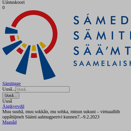
Uástuskoori
0
Sämitigge
Uusâ...
Uusâ...
Uusâ
Äigikyevdil
Muu suuhâ, muu sokkân, mu sohka, minun sukuni – virtuaalliih
oppâtiijmeh Säämi aalmugpeeivi kunnen7.–9.2.2023
Maasâd