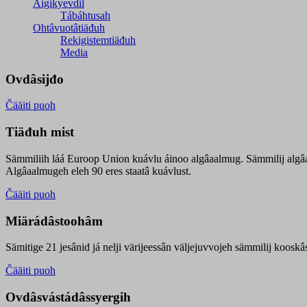
Äigikyevdil
Tábáhtusah
Ohtâvuotâtiäđuh
Rekigistemtiäđuh
Media
Ovdâsijđo
Čääiti puoh
Tiäđuh mist
Sämmiliih láá Euroop Union kuávlu áinoo algâaalmug. Sämmilij algâ
Algâaalmugeh eleh 90 eres staatâ kuávlust.
Čääiti puoh
Miärádâstoohâm
Sämitige 21 jesânid já nelji värijeessân väljejuvvojeh sämmilij koosk
Čääiti puoh
Ovdâsvástádâssyergih