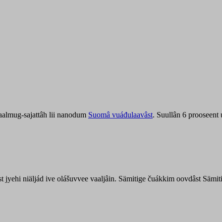
aalmug-sajattâh lii nanodum
Suomâ vuáđulaavâst
. Suullân 6 prooseent
âst jyehi niäljád ive olášuvvee vaaljâin. Sämitige čuákkim oovdâst Säm