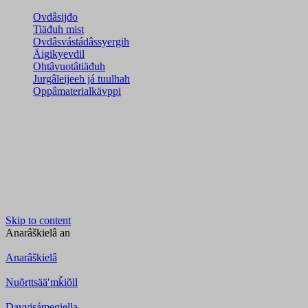
Ovdâsijđo
Tiäđuh mist
Ovdâsvástádâssyergih
Äigikyevdil
Ohtâvuotâtiäđuh
Jurgâleijeeh já tuulhah
Oppâmaterialkävppi
Skip to content
Anarâškielâ
an
Anarâškielâ
Nuõrttsääʹmǩiõll
Davvisámegiella