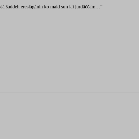
ávjá šaddeh ereslágánin ko maid sun lâi jurdâččâm…”