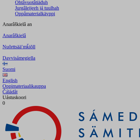
Ohtâvuotâtiäđuh
Jurgâleijeeh já tuulhah
Oppâmaterialkävppi
Anarâškielâ
an
Anarâškielâ
Nuõrttsääʹmǩiõll
Davvisámegiella
Suomi
English
Oppimateriaalikauppa
Čáládât
Uástuskoori
0