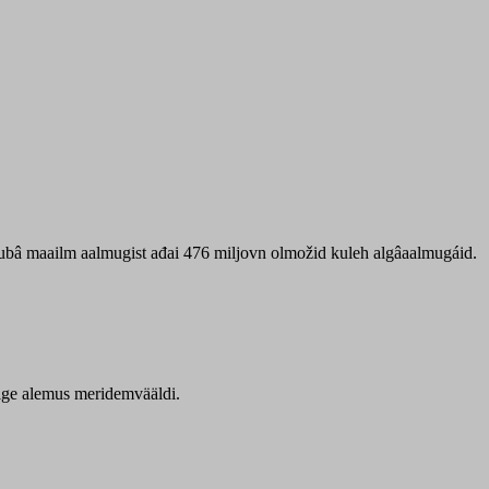
 ubâ maailm aalmugist ađai 476 miljovn olmožid kuleh algâaalmugáid.
itige alemus meridemvääldi.