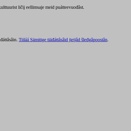
lttuurist ličij eellimsaje meid puátteevuođâst.
äđáttâsâin.
Tiiláá Sämitige tiäđáttâsâid jieijâd šleđgâpoostân
.