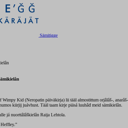
Sämitigge
kielân
 sämikielân
py Kid (Neropatin päiväkirja) lii tääl almostittum orjâlâš-, anarâš- já 
humos kiirjij juávhust. Tääl taam kirje piäsá luuhâđ meid sämikielân.
lle já nuorttâlâškielân Raija Lehtola.
 Heffley.”