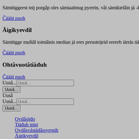
Sämitiggeest mij porgâp oles sämiaalmug pyerrin, vâi sämikielâin já -ku
Čääiti puoh
Äigikyevdil
Sämitigge muštâl toimâinis median já eres perusteijeid eereeb iärrás ti
Čääiti puoh
Ohtâvuotâtiäđuh
Čääiti puoh
Uusâ...
Uusâ...
Uusâ
Uusâ...
Uusâ...
Ovdâsijđo
Tiäđuh mist
Ovdâsvástádâssyergih
Äigikyevdil