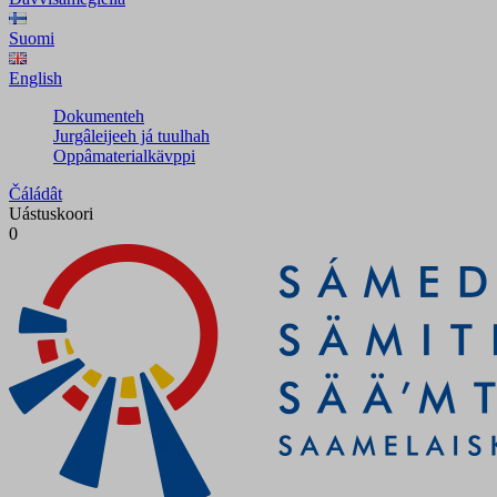
Suomi
English
Dokumenteh
Jurgâleijeeh já tuulhah
Oppâmaterialkävppi
Čáládât
Uástuskoori
0