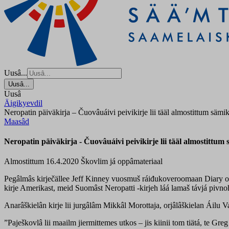
Uusâ...
Uusâ...
Uusâ
Äigikyevdil
Neropatin päiväkirja – Čuovâuáivi peivikirje lii tääl almostittum sämi
Maasâd
Neropatin päiväkirja - Čuovâuáivi peivikirje lii tääl almostittum
Almostittum 16.4.2020
Škovlim já oppâmateriaal
Pegâlmâs kirječällee Jeff Kinney vuosmuš ráiđukoveroomaan Diary of Wim
kirje Amerikast, meid Suomâst Neropatti -kirjeh láá lamaš távjá pivno
Anarâškielân kirje lii jurgâlâm Mikkâl Morottaja, orjâlâškielan Áilu Va
”Paješkovlâ lii maailm jiermittemes utkos – jis kiinii tom tiätá, te Greg