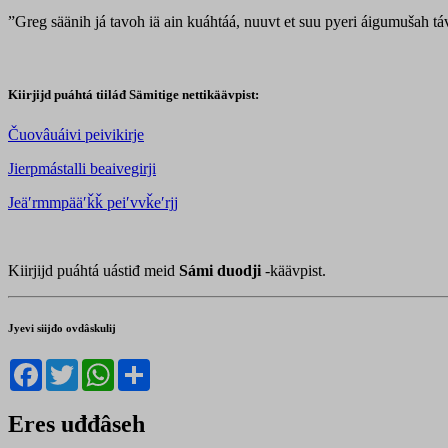
”Greg säänih já tavoh iä ain kuáhtáá, nuuvt et suu pyeri áigumušah t
Kiirjijd puáhtá tiiláđ Sämitige nettikäävpist:
Čuovâuáivi peivikirje
Jierpmástalli beaivegirji
Jeäʹrmmpääʹǩǩ peiʹvvǩeʹrjj
Kiirjijd puáhtá uástiđ meid
Sámi duodji
-käävpist.
Jyevi siijđo ovdâskulij
Facebook
Twitter
WhatsApp
Share
Eres uđđâseh