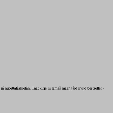
nuorttâlâškielân. Taat kirje lii lamaš maaŋgâid iivijd bestseller -