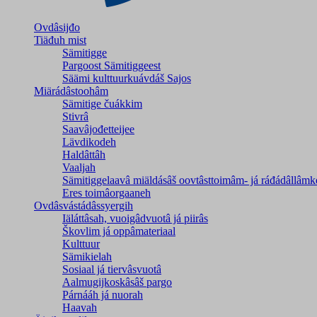
Ovdâsijđo
Tiäđuh mist
Sämitigge
Pargoost Sämitiggeest
Säämi kulttuurkuávdáš Sajos
Miärádâstoohâm
Sämitige čuákkim
Stivrâ
Saavâjođetteijee
Lävdikodeh
Haldâttâh
Vaaljah
Sämitiggelaavâ miäldásâš oovtâsttoimâm- já ráđádâllâmk
Eres toimâorgaaneh
Ovdâsvástádâssyergih
Iäláttâsah, vuoigâdvuotâ já piirâs
Škovlim já oppâmateriaal
Kulttuur
Sämikielah
Sosiaal já tiervâsvuotâ
Aalmugijkoskâsâš pargo
Párnááh já nuorah
Haavah