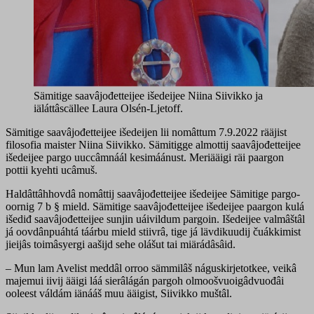
Sämitige saavâjođetteijee išedeijee Niina Siivikko ja
iäláttâscällee Laura Olsén-Ljetoff.
Sämitige saavâjođetteijee išedeijen lii nomâttum 7.9.2022 rääjist
filosofia maister Niina Siivikko. Sämitigge almottij saavâjođetteijee
išedeijee pargo uuccâmnáál kesimáánust. Meriääigi räi paargon
pottii kyehti ucâmuš.
Haldâttâhhovdâ nomâttij saavâjođetteijee išedeijee Sämitige pargo-
oornig 7 b § mield. Sämitige saavâjođetteijee išedeijee paargon kulá
išediđ saavâjođetteijee sunjin uáivildum pargoin. Išedeijee valmâštâl
já oovdânpuáhtá táárbu mield stiivrâ, tige já lävdikuudij čuákkimist
jieijâs toimâsyergi aašijd sehe olášut tai miärádâsâid.
– Mun lam Avelist meddâl orroo sämmilâš náguskirjetotkee, veikâ
majemui iivij ääigi láá sierâlágán pargoh olmoošvuoigâdvuođâi
ooleest váldám iänááš muu ääigist, Siivikko muštâl.