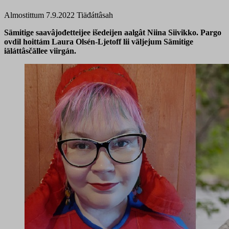
Almostittum 7.9.2022
Tiäđáttâsah
Sämitige saavâjođetteijee išedeijen aalgât Niina Siivikko. Pargo
ovdil hoittám Laura Olsén-Ljetoff lii väljejum Sämitige
iäláttâsčällee viirgán.