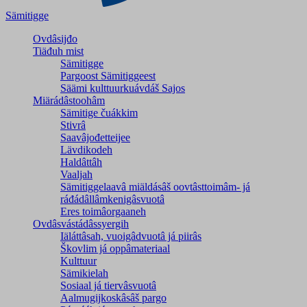
Sämitigge
Ovdâsijđo
Tiäđuh mist
Sämitigge
Pargoost Sämitiggeest
Säämi kulttuurkuávdáš Sajos
Miärádâstoohâm
Sämitige čuákkim
Stivrâ
Saavâjođetteijee
Lävdikodeh
Haldâttâh
Vaaljah
Sämitiggelaavâ miäldásâš oovtâsttoimâm- já
ráđádâllâmkenigâsvuotâ
Eres toimâorgaaneh
Ovdâsvástádâssyergih
Iäláttâsah, vuoigâdvuotâ já piirâs
Škovlim já oppâmateriaal
Kulttuur
Sämikielah
Sosiaal já tiervâsvuotâ
Aalmugijkoskâsâš pargo