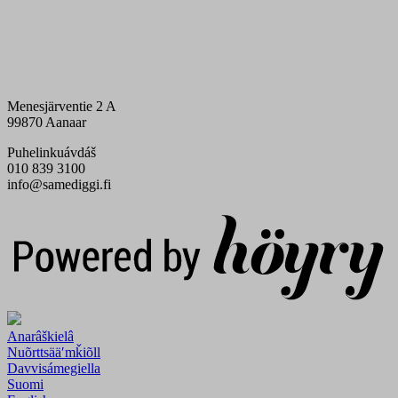
Menesjärventie 2 A
99870 Aanaar
Puhelinkuávdáš
010 839 3100
info@samediggi.fi
Digi- ja mainostoimisto Höyry Rovaniemi ja Oulu
Anarâškielâ
Nuõrttsääʹmǩiõll
Davvisámegiella
Suomi