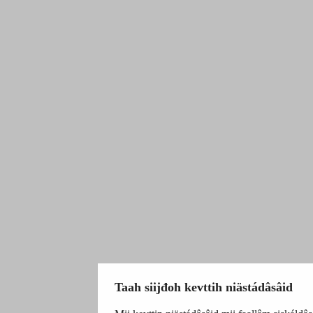
Taah siijđoh kevttih niästádâsâid