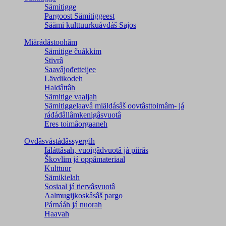
Sämitigge
Pargoost Sämitiggeest
Säämi kulttuurkuávdáš Sajos
Miärádâstoohâm
Sämitige čuákkim
Stivrâ
Saavâjođetteijee
Lävdikodeh
Haldâttâh
Sämitige vaaljah
Sämitiggelaavâ miäldásâš oovtâsttoimâm- já
ráđádâllâmkenigâsvuotâ
Eres toimâorgaaneh
Ovdâsvástádâssyergih
Iäláttâsah, vuoigâdvuotâ já piirâs
Škovlim já oppâmateriaal
Kulttuur
Sämikielah
Sosiaal já tiervâsvuotâ
Aalmugijkoskâsâš pargo
Párnááh já nuorah
Haavah