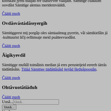
kooskâst jyehi niäljád ive olášuvvee vaaljâin. Sämitige čuákkim
oovdâst Sämitige alemus meridemvääldi.
Čääiti puoh
Ovdâsvástádâssyergih
Sämitiggeest mij porgâp oles sämiaalmug pyerrin, vâi sämikielâin já
-kulttuurist ličij eellimsaje meid puátteevuođâst.
Čääiti puoh
Äigikyevdil
Sämitigge muštâl toimâinis median já eres perusteijeid eereeb iärrás
tiäđáttâsâin.
Tiiláá Sämitige tiäđáttâsâid jieijâd šleđgâpoostân
.
Čääiti puoh
Ohtâvuotâtiäđuh
Čääiti puoh
Uusâ...
Uusâ...