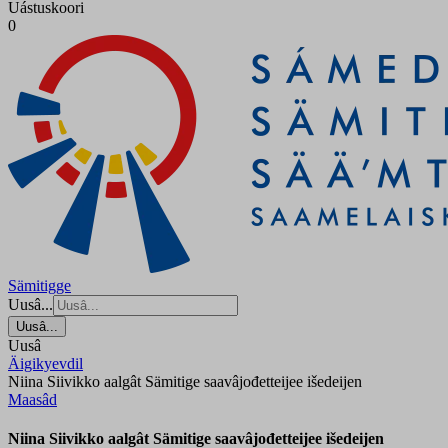
Uástuskoori
0
Sämitigge
Uusâ...
Uusâ...
Uusâ
Äigikyevdil
Niina Siivikko aalgât Sämitige saavâjođetteijee išedeijen
Maasâd
Niina Siivikko aalgât Sämitige saavâjođetteijee išedeijen