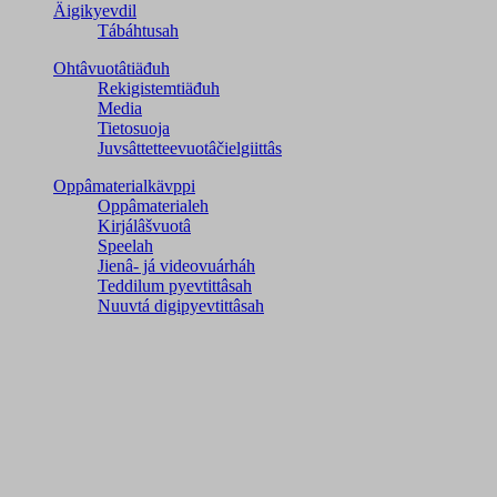
Äigikyevdil
Tábáhtusah
Ohtâvuotâtiäđuh
Rekigistemtiäđuh
Media
Tietosuoja
Juvsâttetteevuotâčielgiittâs
Oppâmaterialkävppi
Oppâmaterialeh
Kirjálâšvuotâ
Speelah
Jienâ- já videovuárháh
Teddilum pyevtittâsah
Nuuvtá digipyevtittâsah