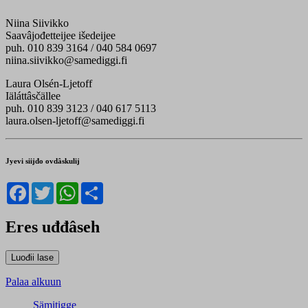
Niina Siivikko
Saavâjođetteijee išedeijee
puh. 010 839 3164 / 040 584 0697
niina.siivikko@samediggi.fi
Laura Olsén-Ljetoff
Iäláttâsčällee
puh. 010 839 3123 / 040 617 5113
laura.olsen-ljetoff@samediggi.fi
Jyevi siijđo ovdâskulij
Facebook
Twitter
WhatsApp
Share
Eres uđđâseh
Palaa alkuun
Sämitigge