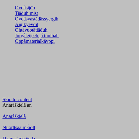
Ovdâsijđo
Tiäđuh mist
Ovdâsvástádâssyergih
Äigikyevdil
Ohtâvuotâtiäđuh
Jurgâleijeeh já tuulhah
Oppâmaterialkävppi
Skip to content
Anarâškielâ
an
Anarâškielâ
Nuõrttsääʹmǩiõll
Davvisámegiella