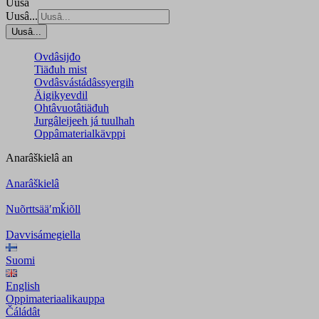
Uusâ
Uusâ...
Uusâ...
Ovdâsijđo
Tiäđuh mist
Ovdâsvástádâssyergih
Äigikyevdil
Ohtâvuotâtiäđuh
Jurgâleijeeh já tuulhah
Oppâmaterialkävppi
Anarâškielâ
an
Anarâškielâ
Nuõrttsääʹmǩiõll
Davvisámegiella
Suomi
English
Oppimateriaalikauppa
Čáládât