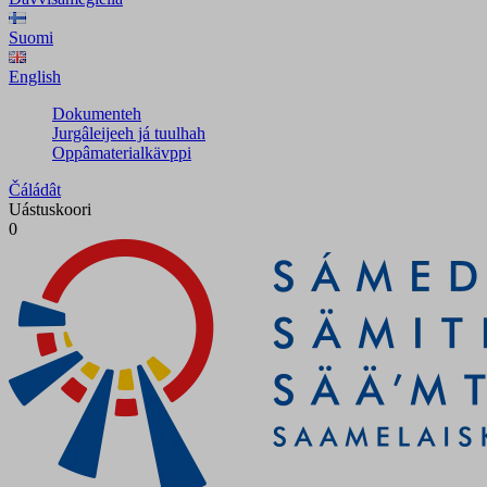
Suomi
English
Dokumenteh
Jurgâleijeeh já tuulhah
Oppâmaterialkävppi
Čáládât
Uástuskoori
0