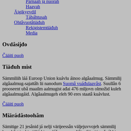
Párnááh já nuorah
Haavah
Äigikyevdil
Tábáhtusah
Ohtâvuotâtiäđuh
Rekigistemtiäđuh
Media
Ovdâsijđo
Čääiti puoh
Tiäđuh mist
Sämmiliih láá Euroop Union kuávlu áinoo algâaalmug. Sämmilij
algâaalmug-sajattâh lii nanodum
Suomâ vuáđulaavâst
. Suullân 6
prooseent ubâ maailm aalmugist ađai 476 miljovn olmožid kuleh
algâaalmugáid. Algâaalmugeh eleh 90 eres staatâ kuávlust.
Čääiti puoh
Miärádâstoohâm
Sämitige 21 jesânid já nelji värijeessân väljejuvvojeh sämmilij