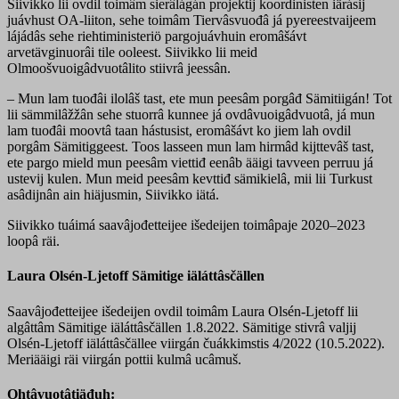
Siivikko lii ovdil toimâm sierâlágán projektij koordinisten iärásij
juávhust OA-liiton, sehe toimâm Tiervâsvuođâ já pyereestvaijeem
lájádâs sehe riehtiministeriö pargojuávhuin eromâšávt
arvetävginuorâi tile ooleest. Siivikko lii meid
Olmoošvuoigâdvuotâlito stiivrâ jeessân.
– Mun lam tuođâi ilolâš tast, ete mun peesâm porgâđ Sämitiigán! Tot
lii sämmilâžžân sehe stuorrâ kunnee já ovdâvuoigâdvuotâ, já mun
lam tuođâi moovtâ taan hástusist, eromâšávt ko jiem lah ovdil
porgâm Sämitiggeest. Toos lasseen mun lam hirmâd kijttevâš tast,
ete pargo mield mun peesâm viettiđ eenâb ääigi tavveen perruu já
ustevij kulen. Mun meid peesâm kevttiđ sämikielâ, mii lii Turkust
asâdijnân ain hiäjusmin, Siivikko iätá.
Siivikko tuáimá saavâjođetteijee išedeijen toimâpaje 2020–2023
loopâ räi.
Laura Olsén-Ljetoff Sämitige iäláttâsčällen
Saavâjođetteijee išedeijen ovdil toimâm Laura Olsén-Ljetoff lii
algâttâm Sämitige iäláttâsčällen 1.8.2022. Sämitige stivrâ valjij
Olsén-Ljetoff iäláttâsčällee viirgán čuákkimstis 4/2022 (10.5.2022).
Meriääigi räi viirgán pottii kulmâ ucâmuš.
Ohtâvuotâtiäđuh: