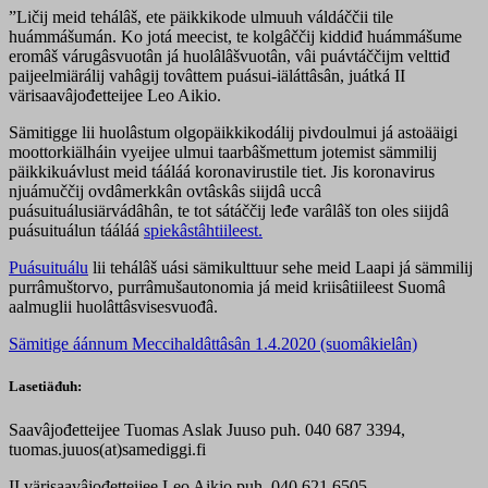
”Ličij meid tehálâš, ete päikkikode ulmuuh váldáččii tile
huámmášumán. Ko jotá meecist, te kolgâččij kiddiđ huámmášume
eromâš várugâsvuotân já huolâlâšvuotân, vâi puávtáččijm velttiđ
paijeelmiärálij vahâgij tovâttem puásui-iäláttâsân, juátká II
värisaavâjođetteijee Leo Aikio.
Sämitigge lii huolâstum olgopäikkikodálij pivdoulmui já astoääigi
moottorkiälháin vyeijee ulmui taarbâšmettum jotemist sämmilij
päikkikuávlust meid tááláá koronavirustile tiet. Jis koronavirus
njuámuččij ovdâmerkkân ovtâskâs siijdâ uccâ
puásuituálusiärvádâhân, te tot sátáččij leđe varâlâš ton oles siijdâ
puásuituálun tááláá
spiekâstâhtiileest.
Puásuituálu
lii tehálâš uási sämikulttuur sehe meid Laapi já sämmilij
purrâmuštorvo, purrâmušautonomia já meid kriisâtiileest Suomâ
aalmuglii huolâttâsvisesvuođâ.
Sämitige áánnum Meccihaldâttâsân 1.4.2020 (suomâkielân)
Lasetiäđuh:
Saavâjođetteijee Tuomas Aslak Juuso puh. 040 687 3394,
tuomas.juuos(at)samediggi.fi
II värisaavâjođetteijee Leo Aikio puh. 040 621 6505,