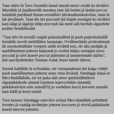
Taan täälvi lii Tave-Suomâst lamaš muotâ ennuv eenâb ko táválávt.
Muotâtile já jieŋâkeerdih muottuu siste láá hettim já iästám poccui
luándulii purrâmuš finnim eromâšávt tälvikuáttumkuávluin, main iä
lah jievjâmeh. Taan tile tiet poccuuh láá hiäjub oornigist ko táválávt
taan ääigi já tágárijn tiilijn poccuuh láá meid uáli heerkih ulguubeln
puáttee hemâdâssáid.
”Taat tälvi lii eromâš vaigâd puásuituálleid já puoh paijeelmiärálâš
hemâdâs toovât merhâšittee lasepargo. Ovdâmerkkân pivdoulmuuh
tâi moottorkiälháin vyeijeeh sättih tovâttiđ tom, ete iälu pieđgân já
taarbâšmettum jotteem hiäjusmit jo ovdiist hiäjus oornigist orroo
poccuid já návt lasseet poccui jäämmim já lasepiemmâm táárbu”,
iätá saavâjođetteijee Tuomas Aslak Juuso hästee tiileest.
Suomâ haldâttâs lii avžuuttâm, ete viruspandemia tiet kalga velttiđ
puoh taarbâšmettum jotteem amas virus levâniđ. Sämitigge kiäsá-uv
Meccihaldâttâsân, ete tot jaska tääl orroo spiekâstâhtiileest
olgopäikkikode ulmuid čujottum lopevyebdim sämmilij
päikkikuávlust sehe smietâččij jo vuobdum luuvij keessim maasâd
taan kiiđâ já keesi uásild.
Toos lasseen Sämitigge ustevlávt avžuut Meccihaldâttâs pehtilittiđ
lovettes já vaahâg tovâtteijee jotteem kocceem já stivriđ päikkikode
ässeid meecist jotemist.