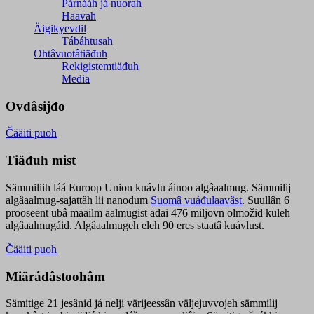
Párnááh já nuorah
Haavah
Äigikyevdil
Tábáhtusah
Ohtâvuotâtiäđuh
Rekigistemtiäđuh
Media
Ovdâsijđo
Čääiti puoh
Tiäđuh mist
Sämmiliih láá Euroop Union kuávlu áinoo algâaalmug. Sämmilij
algâaalmug-sajattâh lii nanodum
Suomâ vuáđulaavâst
. Suullân 6
prooseent ubâ maailm aalmugist ađai 476 miljovn olmožid kuleh
algâaalmugáid. Algâaalmugeh eleh 90 eres staatâ kuávlust.
Čääiti puoh
Miärádâstoohâm
Sämitige 21 jesânid já nelji värijeessân väljejuvvojeh sämmilij