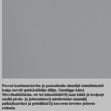
Poccui kuáttumráávhu já puásuituálu almolijd toimâhinnáid
kalga turviđ spiekâstâhlijn tiilijn. Sämitigge kiäsá
Meccihaldâttâsân, ete tot kiäsádâđâččij taan kiiđâ já kesipaje
uásild pivdo- já jotteemluuvij mieđeetmist sämmilij
päikkikuávlust já pehtilittáččij kocceem lovettes jotteem
estimân.