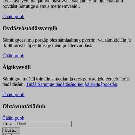
kooskâst jyehi niäljád ive olášuvvee vaaljâin. Sämitige čuákkim
oovdâst Sämitige alemus meridemvääldi.
Čääiti puoh
Ovdâsvástádâssyergih
Sämitiggeest mij porgâp oles sämiaalmug pyerrin, vâi sämikielâin já
-kulttuurist ličij eellimsaje meid puátteevuođâst.
Čääiti puoh
Äigikyevdil
Sämitigge muštâl toimâinis median já eres perusteijeid eereeb iärrás
tiäđáttâsâin.
Tiiláá Sämitige tiäđáttâsâid jieijâd šleđgâpoostân
.
Čääiti puoh
Ohtâvuotâtiäđuh
Čääiti puoh
Uusâ...
Uusâ...