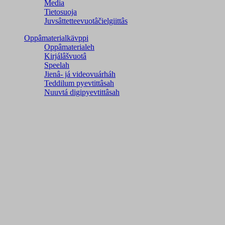
Media
Tietosuoja
Juvsâttetteevuotâčielgiittâs
Oppâmaterialkävppi
Oppâmaterialeh
Kirjálâšvuotâ
Speelah
Jienâ- já videovuárháh
Teddilum pyevtittâsah
Nuuvtá digipyevtittâsah