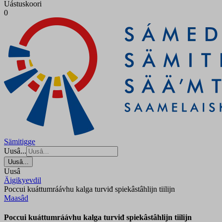
Uástuskoori
0
Sämitigge
Uusâ...
Uusâ...
Uusâ
Äigikyevdil
Poccui kuáttumráávhu kalga turviđ spiekâstâhlijn tiilijn
Maasâd
Poccui kuáttumráávhu kalga turviđ spiekâstâhlijn tiilijn