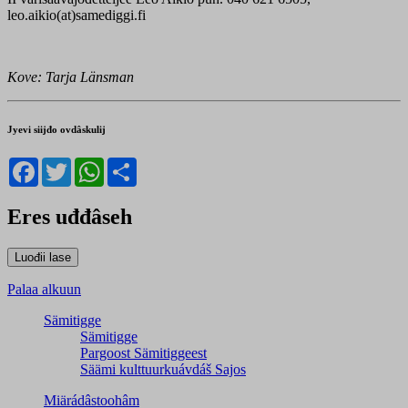
leo.aikio(at)samediggi.fi
Kove: Tarja Länsman
Jyevi siijđo ovdâskulij
Facebook
Twitter
WhatsApp
Share
Eres uđđâseh
Palaa alkuun
Sämitigge
Sämitigge
Pargoost Sämitiggeest
Säämi kulttuurkuávdáš Sajos
Miärádâstoohâm