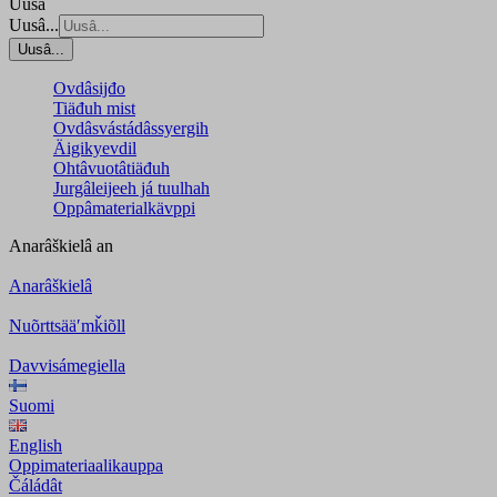
Uusâ
Uusâ...
Uusâ...
Ovdâsijđo
Tiäđuh mist
Ovdâsvástádâssyergih
Äigikyevdil
Ohtâvuotâtiäđuh
Jurgâleijeeh já tuulhah
Oppâmaterialkävppi
Anarâškielâ
an
Anarâškielâ
Nuõrttsääʹmǩiõll
Davvisámegiella
Suomi
English
Oppimateriaalikauppa
Čáládât