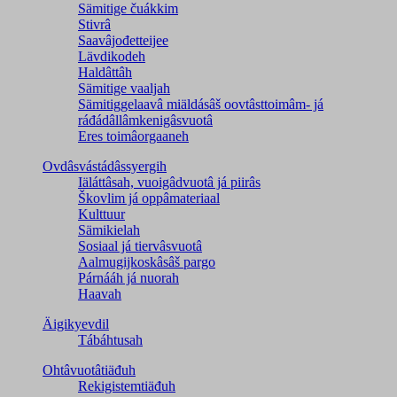
Sämitige čuákkim
Stivrâ
Saavâjođetteijee
Lävdikodeh
Haldâttâh
Sämitige vaaljah
Sämitiggelaavâ miäldásâš oovtâsttoimâm- já
ráđádâllâmkenigâsvuotâ
Eres toimâorgaaneh
Ovdâsvástádâssyergih
Iäláttâsah, vuoigâdvuotâ já piirâs
Škovlim já oppâmateriaal
Kulttuur
Sämikielah
Sosiaal já tiervâsvuotâ
Aalmugijkoskâsâš pargo
Párnááh já nuorah
Haavah
Äigikyevdil
Tábáhtusah
Ohtâvuotâtiäđuh
Rekigistemtiäđuh