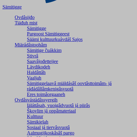
Sämitigge
Ovdâsijđo
Tiäđuh mist
Sämitigge
Pargoost Sämitiggeest
Säämi kulttuurkuávdáš Sajos
Miärádâstoohâm
Sämitige čuákkim
Stivrâ
Saavâjođetteijee
Lävdikodeh
Haldâttâh
Vaaljah
Sämitiggelaavâ miäldásâš oovtâsttoimâm- já
ráđádâllâmkenigâsvuotâ
Eres toimâorgaaneh
Ovdâsvástádâssyergih
Iäláttâsah, vuoigâdvuotâ já piirâs
Škovlim já oppâmateriaal
Kulttuur
Sämikielah
Sosiaal já tiervâsvuotâ
Aalmugijkoskâsâš pargo