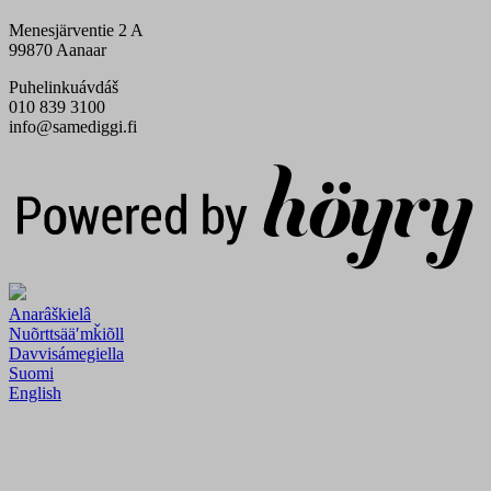
Menesjärventie 2 A
99870 Aanaar
Puhelinkuávdáš
010 839 3100
info@samediggi.fi
Digi- ja mainostoimisto Höyry Rovaniemi ja Oulu
Anarâškielâ
Nuõrttsääʹmǩiõll
Davvisámegiella
Suomi
English