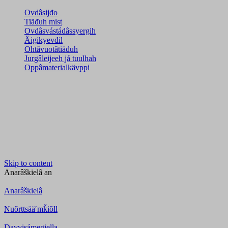
Ovdâsijđo
Tiäđuh mist
Ovdâsvástádâssyergih
Äigikyevdil
Ohtâvuotâtiäđuh
Jurgâleijeeh já tuulhah
Oppâmaterialkävppi
Skip to content
Anarâškielâ
an
Anarâškielâ
Nuõrttsääʹmǩiõll
Davvisámegiella