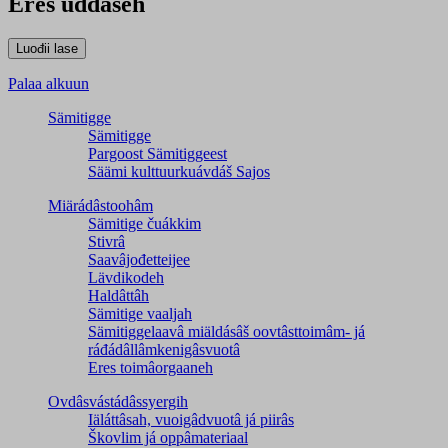
Eres uđđâseh
Palaa alkuun
Sämitigge
Sämitigge
Pargoost Sämitiggeest
Säämi kulttuurkuávdáš Sajos
Miärádâstoohâm
Sämitige čuákkim
Stivrâ
Saavâjođetteijee
Lävdikodeh
Haldâttâh
Sämitige vaaljah
Sämitiggelaavâ miäldásâš oovtâsttoimâm- já
ráđádâllâmkenigâsvuotâ
Eres toimâorgaaneh
Ovdâsvástádâssyergih
Iäláttâsah, vuoigâdvuotâ já piirâs
Škovlim já oppâmateriaal