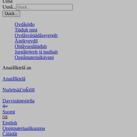
Uusâ
Uusâ...
Uusâ...
Ovdâsijđo
Tiäđuh mist
Ovdâsvástádâssyergih
Äigikyevdil
Ohtâvuotâtiäđuh
Jurgâleijeeh já tuulhah
Oppâmaterialkävppi
Anarâškielâ
an
Anarâškielâ
Nuõrttsääʹmǩiõll
Davvisámegiella
Suomi
English
Oppimateriaalikauppa
Čáládât