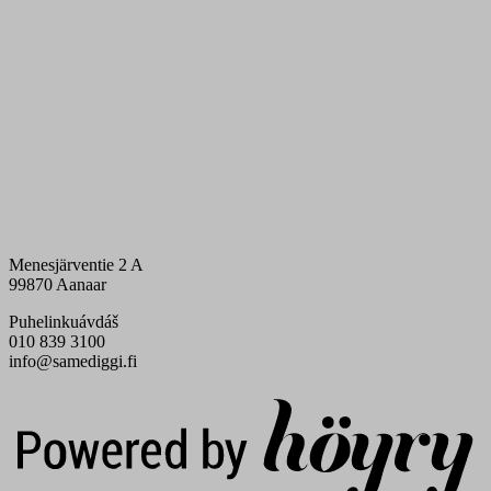
Menesjärventie 2 A
99870 Aanaar
Puhelinkuávdáš
010 839 3100
info@samediggi.fi
Digi- ja mainostoimisto Höyry Rovaniemi ja Oulu