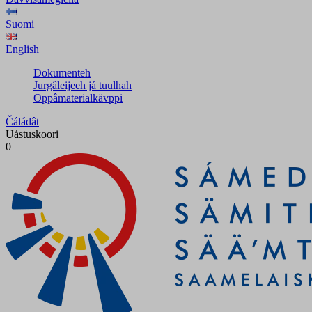
Suomi
English
Dokumenteh
Jurgâleijeeh já tuulhah
Oppâmaterialkävppi
Čáládât
Uástuskoori
0