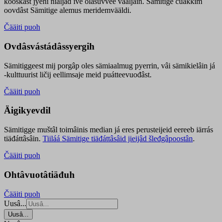
kooskâst jyehi niäljád ive olášuvvee vaaljâin. Sämitige čuákkim
oovdâst Sämitige alemus meridemvääldi.
Čääiti puoh
Ovdâsvástádâssyergih
Sämitiggeest mij porgâp oles sämiaalmug pyerrin, vâi sämikielâin já
-kulttuurist ličij eellimsaje meid puátteevuođâst.
Čääiti puoh
Äigikyevdil
Sämitigge muštâl toimâinis median já eres perusteijeid eereeb iärrás
tiäđáttâsâin.
Tiiláá Sämitige tiäđáttâsâid jieijâd šleđgâpoostân
.
Čääiti puoh
Ohtâvuotâtiäđuh
Čääiti puoh
Uusâ...
Uusâ...