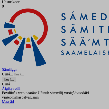
Uástuskoori
0
Sämitigge
Uusâ...
Uusâ...
Uusâ
Äigikyevdil
Povdiittâs webinaarân: Uáinuh sämmilij vuoigâdvuođáid
virgeomâhâšpalvâlusâin
Maasâd