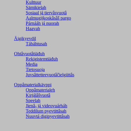
Kulttuur
Sämikielah
Sosiaal já tiervâsvuotâ
Aalmugijkoskâsâš pargo
Párnááh já nuorah
Haavah
Äigikyevdil
Tábáhtusah
Ohtâvuotâtiäđuh
Rekigistemtiäđuh
Media
Tietosuoja
Juvsâttetteevuotâčielgiittâs
Oppâmaterialkävppi
Oppâmaterialeh
Kirjálâšvuotâ
Speelah
Jienâ- já videovuárháh
Teddilum pyevtittâsah
Nuuvtá digipyevtittâsah