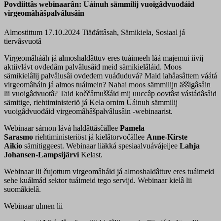
Povdiittâs webinaarân: Uáinuh sämmilij vuoigâdvuođáid
virgeomâhâšpalvâlusâin
Almostittum 17.10.2024
Tiäđáttâsah, Sämikiela, Sosiaal já
tiervâsvuotâ
Virgeomâhááh já almoshaldâttuv eres tuáimeeh láá majemui iivij
aktiivlávt ovdedâm palvâlusâid meid sämikielâláid. Moos
sämikielâlij palvâlusâi ovdedem vuáđuduvá? Maid lahâasâttem váátá
virgeomâháin já almos tuáimein? Nabai moos sämmilijn äššigâsâin
lii vuoigâdvuotâ? Taid koččâmuššáid mij uuccâp oovtâst vástádâsâid
sämitige, riehtiministeriö já Kela ornim Uáinuh sämmilij
vuoigâdvuođáid virgeomâhâšpalvâlusâin -webinaarist.
Webinaar sárnon lává haldâttâsčällee
Pamela
Sarasmo
riehtiministeriöst já kielâtorvočällee
Anne-Kirste
Aikio
sämitiggeest. Webinaar liäkká spesiaalvuávájeijee
Lahja
Johansen-Lampsijärvi
Kelast.
Webinaar lii čujottum virgeomâháid já almoshaldâttuv eres tuáimeid
sehe kuálmád sektor tuáimeid tego servijd. Webinaar kielâ lii
suomâkielâ.
Webinaar ulmen lii