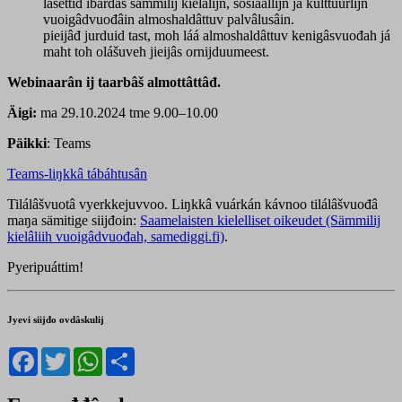
lasettiđ ibárdâs sämmilij kielâlijn, sosiaallijn já kulttuurlijn
vuoigâdvuođâin almoshaldâttuv palvâlusâin.
pieijâđ jurduid tast, moh láá almoshaldâttuv kenigâsvuođah já
maht toh olášuveh jieijâs ornijduumeest.
Webinaarân ij taarbâš almottâttâđ.
Äigi:
ma 29.10.2024 tme 9.00–10.00
Päikki
: Teams
Teams-liŋkkâ tábáhtusân
Tilálâšvuotâ vyerkkejuvvoo. Liŋkkâ vuárkán kávnoo tilálâšvuođâ
maŋa sämitige siijđoin:
Saamelaisten kielelliset oikeudet (Sämmilij
kielâliih vuoigâdvuođah, samediggi.fi)
.
Pyeripuáttim!
Jyevi siijđo ovdâskulij
Facebook
Twitter
WhatsApp
Share