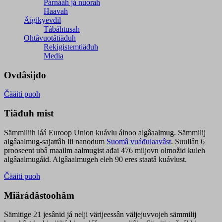
Párnááh já nuorah
Haavah
Äigikyevdil
Tábáhtusah
Ohtâvuotâtiäđuh
Rekigistemtiäđuh
Media
Ovdâsijđo
Čääiti puoh
Tiäđuh mist
Sämmiliih láá Euroop Union kuávlu áinoo algâaalmug. Sämmilij
algâaalmug-sajattâh lii nanodum
Suomâ vuáđulaavâst
. Suullân 6
prooseent ubâ maailm aalmugist ađai 476 miljovn olmožid kuleh
algâaalmugáid. Algâaalmugeh eleh 90 eres staatâ kuávlust.
Čääiti puoh
Miärádâstoohâm
Sämitige 21 jesânid já nelji värijeessân väljejuvvojeh sämmilij