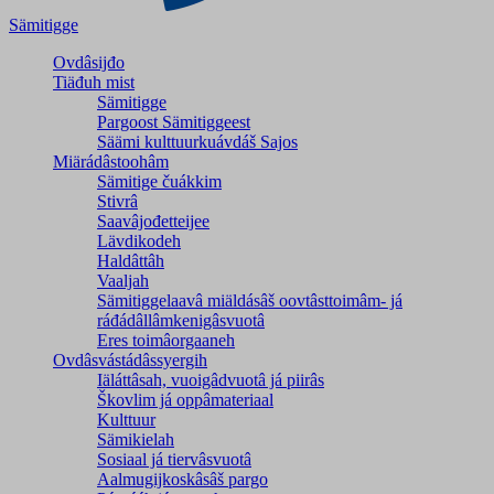
Sämitigge
Ovdâsijđo
Tiäđuh mist
Sämitigge
Pargoost Sämitiggeest
Säämi kulttuurkuávdáš Sajos
Miärádâstoohâm
Sämitige čuákkim
Stivrâ
Saavâjođetteijee
Lävdikodeh
Haldâttâh
Vaaljah
Sämitiggelaavâ miäldásâš oovtâsttoimâm- já
ráđádâllâmkenigâsvuotâ
Eres toimâorgaaneh
Ovdâsvástádâssyergih
Iäláttâsah, vuoigâdvuotâ já piirâs
Škovlim já oppâmateriaal
Kulttuur
Sämikielah
Sosiaal já tiervâsvuotâ
Aalmugijkoskâsâš pargo