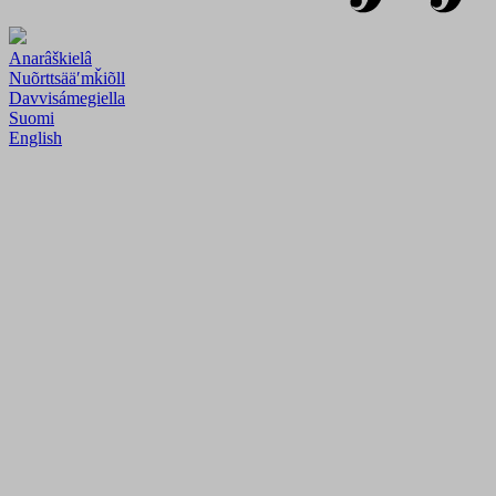
Anarâškielâ
Nuõrttsääʹmǩiõll
Davvisámegiella
Suomi
English