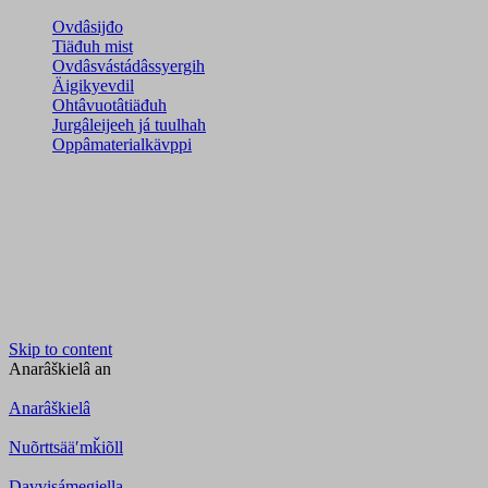
Ovdâsijđo
Tiäđuh mist
Ovdâsvástádâssyergih
Äigikyevdil
Ohtâvuotâtiäđuh
Jurgâleijeeh já tuulhah
Oppâmaterialkävppi
Skip to content
Anarâškielâ
an
Anarâškielâ
Nuõrttsääʹmǩiõll
Davvisámegiella