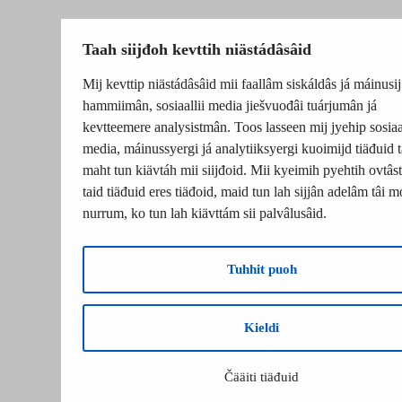
Taah siijđoh kevttih niästádâsâid
Mij kevttip niästádâsâid mii faallâm siskáldâs já máinusij
hammiimân, sosiaallii media jiešvuođâi tuárjumân já
kevtteemere analysistmân. Toos lasseen mij jyehip sosiaal
media, máinussyergi já analytiiksyergi kuoimijd tiäđuid t
maht tun kiävtáh mii siijđoid. Mii kyeimih pyehtih ovtâsti
taid tiäđuid eres tiäđoid, maid tun lah sijjân adelâm tâi m
nurrum, ko tun lah kiävttám sii palvâlusâid.
Tuhhit puoh
Kieldi
Čääiti tiäđuid