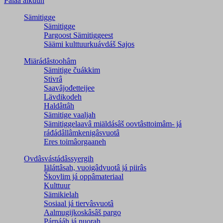
Palaa alkuun
Sämitigge
Sämitigge
Pargoost Sämitiggeest
Säämi kulttuurkuávdáš Sajos
Miärádâstoohâm
Sämitige čuákkim
Stivrâ
Saavâjođetteijee
Lävdikodeh
Haldâttâh
Sämitige vaaljah
Sämitiggelaavâ miäldásâš oovtâsttoimâm- já
ráđádâllâmkenigâsvuotâ
Eres toimâorgaaneh
Ovdâsvástádâssyergih
Iäláttâsah, vuoigâdvuotâ já piirâs
Škovlim já oppâmateriaal
Kulttuur
Sämikielah
Sosiaal já tiervâsvuotâ
Aalmugijkoskâsâš pargo
Párnááh já nuorah