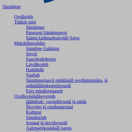
Sämitigge
Ovdâsijđo
Tiäđuh mist
Sämitigge
Pargoost Sämitiggeest
Säämi kulttuurkuávdáš Sajos
Miärádâstoohâm
Sämitige čuákkim
Stivrâ
Saavâjođetteijee
Lävdikodeh
Haldâttâh
Vaaljah
Sämitiggelaavâ miäldásâš oovtâsttoimâm- já
ráđádâllâmkenigâsvuotâ
Eres toimâorgaaneh
Ovdâsvástádâssyergih
Iäláttâsah, vuoigâdvuotâ já piirâs
Škovlim já oppâmateriaal
Kulttuur
Sämikielah
Sosiaal já tiervâsvuotâ
Aalmugijkoskâsâš pargo