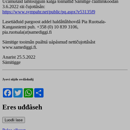
Ucâmušâid lahtosijguin kalga toimâttiđ Sämitige čäällimkoodán
3.6.2022 räi čujottâsân:
https://www.sympahr.net/public/pq.aspx?e53135f9
Lasetiäđuid pargoost addel haldâttâhhovdâ Pia Ruotsala-
Kangasniemi puh. +358 (0) 10 839 3106,
pia.ruotsala(at)samediggi.fi
Sämitige tooimân puáhtá uápásmuđ nettičujottâsâst
www.samediggi.fi.
Anarist 25.5.2022
Sämitigge
Jyevi siijđo ovdâskulij
Facebook
Twitter
WhatsApp
Share
Eres uđđâseh