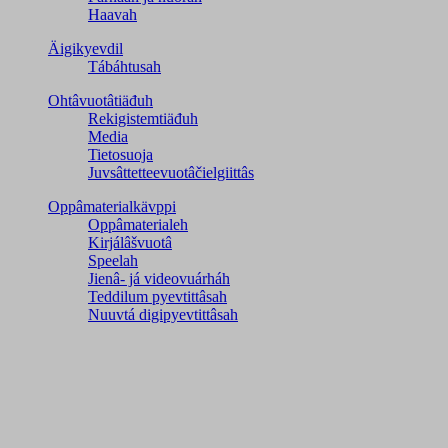
Haavah
Äigikyevdil
Tábáhtusah
Ohtâvuotâtiäđuh
Rekigistemtiäđuh
Media
Tietosuoja
Juvsâttetteevuotâčielgiittâs
Oppâmaterialkävppi
Oppâmaterialeh
Kirjálâšvuotâ
Speelah
Jienâ- já videovuárháh
Teddilum pyevtittâsah
Nuuvtá digipyevtittâsah