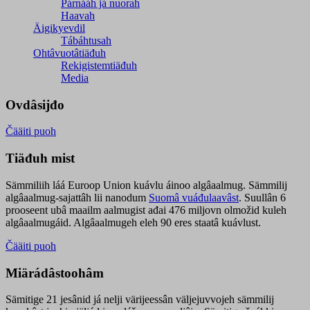
Párnááh já nuorah
Haavah
Äigikyevdil
Tábáhtusah
Ohtâvuotâtiäđuh
Rekigistemtiäđuh
Media
Ovdâsijđo
Čääiti puoh
Tiäđuh mist
Sämmiliih láá Euroop Union kuávlu áinoo algâaalmug. Sämmilij
algâaalmug-sajattâh lii nanodum
Suomâ vuáđulaavâst
. Suullân 6
prooseent ubâ maailm aalmugist ađai 476 miljovn olmožid kuleh
algâaalmugáid. Algâaalmugeh eleh 90 eres staatâ kuávlust.
Čääiti puoh
Miärádâstoohâm
Sämitige 21 jesânid já nelji värijeessân väljejuvvojeh sämmilij