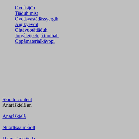
Ovdâsijđo
Tiäđuh mist
Ovdâsvástádâssyergih
Äigikyevdil
Ohtâvuotâtiäđuh
Jurgâleijeeh já tuulhah
Oppâmaterialkävppi
Skip to content
Anarâškielâ
an
Anarâškielâ
Nuõrttsääʹmǩiõll
Davvisámegiella