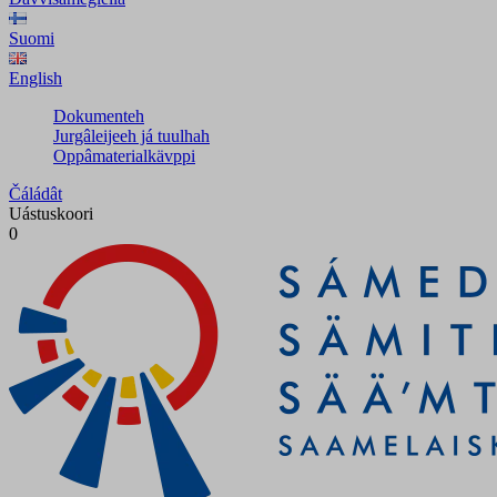
Suomi
English
Dokumenteh
Jurgâleijeeh já tuulhah
Oppâmaterialkävppi
Čáládât
Uástuskoori
0