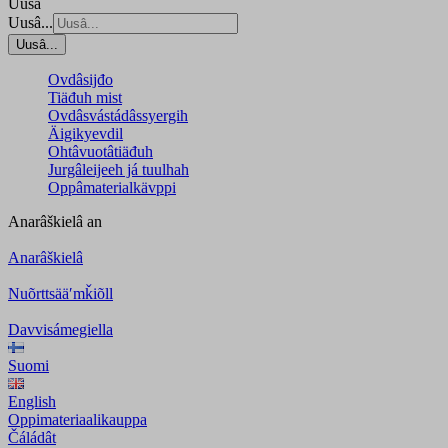
Uusâ
Uusâ...
Uusâ...
Ovdâsijđo
Tiäđuh mist
Ovdâsvástádâssyergih
Äigikyevdil
Ohtâvuotâtiäđuh
Jurgâleijeeh já tuulhah
Oppâmaterialkävppi
Anarâškielâ
an
Anarâškielâ
Nuõrttsääʹmǩiõll
Davvisámegiella
Suomi
English
Oppimateriaalikauppa
Čáládât