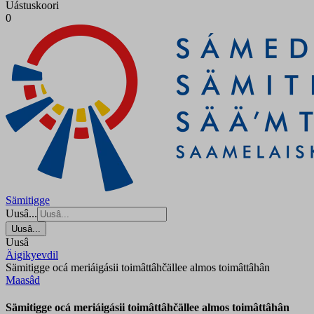
Uástuskoori
0
Sämitigge
Uusâ...
Uusâ...
Uusâ
Äigikyevdil
Sämitigge ocá meriáigásii toimâttâhčällee almos toimâttâhân
Maasâd
Sämitigge ocá meriáigásii toimâttâhčällee almos toimâttâhân