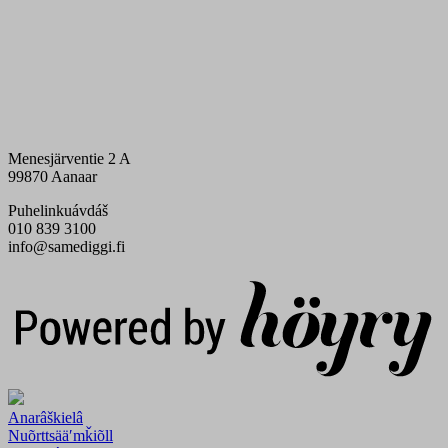
Menesjärventie 2 A
99870 Aanaar
Puhelinkuávdáš
010 839 3100
info@samediggi.fi
Digi- ja mainostoimisto Höyry Rovaniemi ja Oulu
Anarâškielâ
Nuõrttsääʹmǩiõll