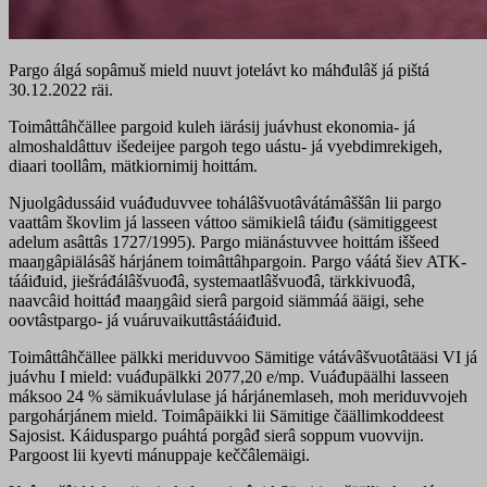
Pargo álgá sopâmuš mield nuuvt jotelávt ko máhđulâš já pištá
30.12.2022 räi.
Toimâttâhčällee pargoid kuleh iärásij juávhust ekonomia- já
almoshaldâttuv išedeijee pargoh tego uástu- já vyebdimrekigeh,
diaari toollâm, mätkiornimij hoittám.
Njuolgâdussáid vuáđuduvvee tohálâšvuotâvátámâššân lii pargo
vaattâm škovlim já lasseen váttoo sämikielâ táiđu (sämitiggeest
adelum asâttâs 1727/1995). Pargo miänástuvvee hoittám iššeed
maaŋgâpiälásâš hárjánem toimâttâhpargoin. Pargo váátá šiev ATK-
tááiđuid, jiešráđálâšvuođâ, systemaatlâšvuođâ, tärkkivuođâ,
naavcâid hoittáđ maaŋgâid sierâ pargoid siämmáá ääigi, sehe
oovtâstpargo- já vuáruvaikuttâstááiđuid.
Toimâttâhčällee pälkki meriduvvoo Sämitige vátávâšvuotâtääsi VI já
juávhu I mield: vuáđupälkki 2077,20 e/mp. Vuáđupäälhi lasseen
máksoo 24 % sämikuávlulase já hárjánemlaseh, moh meriduvvojeh
pargohárjánem mield. Toimâpäikki lii Sämitige čäällimkoddeest
Sajosist. Káiduspargo puáhtá porgâđ sierâ soppum vuovvijn.
Pargoost lii kyevti mánuppaje keččâlemäigi.