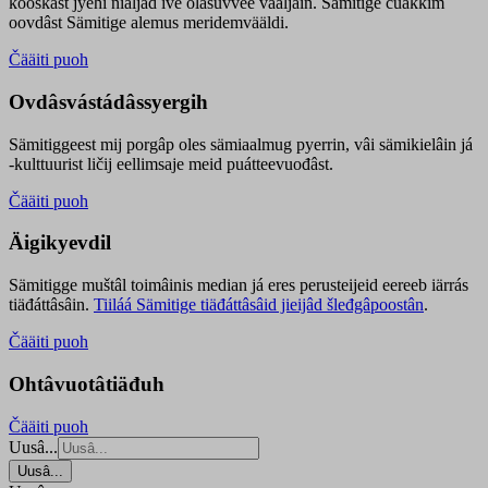
kooskâst jyehi niäljád ive olášuvvee vaaljâin. Sämitige čuákkim
oovdâst Sämitige alemus meridemvääldi.
Čääiti puoh
Ovdâsvástádâssyergih
Sämitiggeest mij porgâp oles sämiaalmug pyerrin, vâi sämikielâin já
-kulttuurist ličij eellimsaje meid puátteevuođâst.
Čääiti puoh
Äigikyevdil
Sämitigge muštâl toimâinis median já eres perusteijeid eereeb iärrás
tiäđáttâsâin.
Tiiláá Sämitige tiäđáttâsâid jieijâd šleđgâpoostân
.
Čääiti puoh
Ohtâvuotâtiäđuh
Čääiti puoh
Uusâ...
Uusâ...