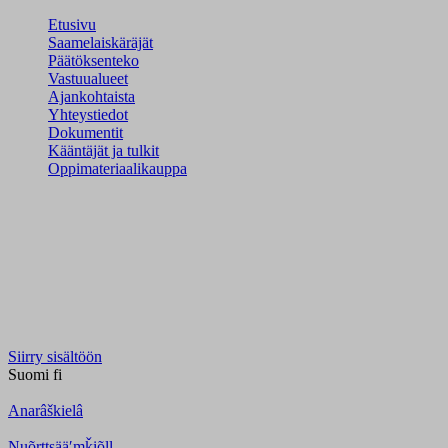
Etusivu
Saamelaiskäräjät
Päätöksenteko
Vastuualueet
Ajankohtaista
Yhteystiedot
Dokumentit
Kääntäjät ja tulkit
Oppimateriaalikauppa
Siirry sisältöön
Suomi
fi
Anarâškielâ
Nuõrttsääʹmǩiõll