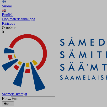
Suomi
English
Oppimateriaalikauppa
Kirjaudu
Ostoskori
0
Saamelaiskäräjät
Hae...
Hae...