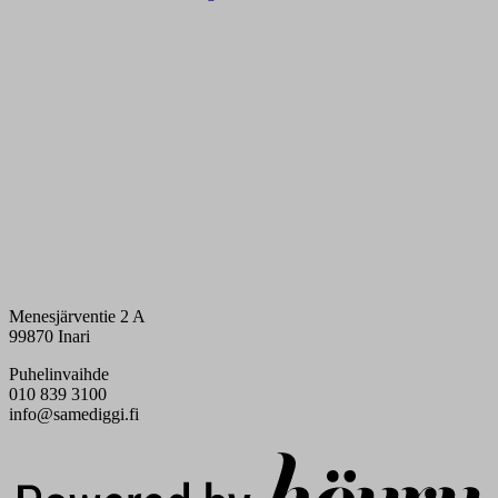
Menesjärventie 2 A
99870 Inari
Puhelinvaihde
010 839 3100
info@samediggi.fi
Digi- ja mainostoimisto Höyry Rovaniemi ja Oulu