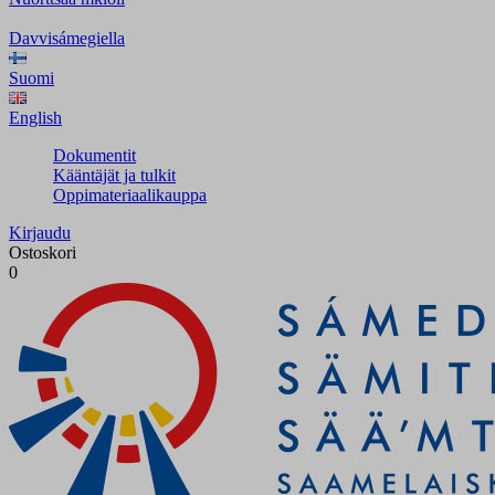
Davvisámegiella
Suomi
English
Dokumentit
Kääntäjät ja tulkit
Oppimateriaalikauppa
Kirjaudu
Ostoskori
0