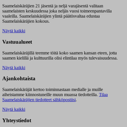
Saamelaiskäräjien 21 jäsentä ja neljä varajäsentä valitaan
saamelaisten keskuudessa joka neljäs vuosi toimeenpantavilla
vaaleilla. Saamelaiskäräjien ylintä päätösvaltaa edustaa
Saamelaiskäräjien kokous.
Näytä kaikki
Vastuualueet
Saamelaiskäräjillä t
eemme töitä koko saamen kansan eteen, jotta
saamen kielillä ja kulttuurilla olisi elintilaa myös tulevaisuudessa.
Näytä kaikki
Ajankohtaista
Saamelaiskäräjät kertoo toiminnastaan medialle ja muille
aiheistamme kiinnostuneille muun muassa tiedotteilla.
Tilaa
Saamelaiskäräjien tiedotteet sähköpostiisi
.
Näytä kaikki
Yhteystiedot