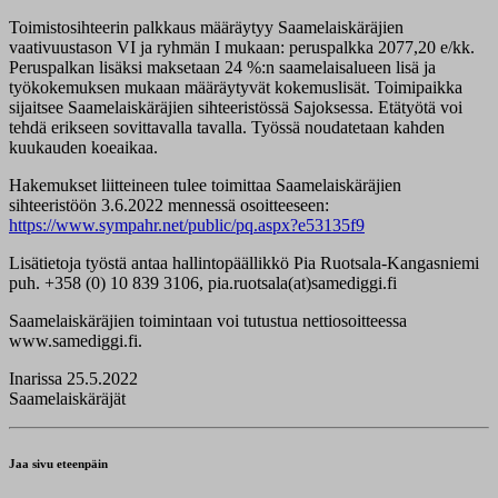
Toimistosihteerin palkkaus määräytyy Saamelaiskäräjien
vaativuustason VI ja ryhmän I mukaan: peruspalkka 2077,20 e/kk.
Peruspalkan lisäksi maksetaan 24 %:n saamelaisalueen lisä ja
työkokemuksen mukaan määräytyvät kokemuslisät. Toimipaikka
sijaitsee Saamelaiskäräjien sihteeristössä Sajoksessa. Etätyötä voi
tehdä erikseen sovittavalla tavalla. Työssä noudatetaan kahden
kuukauden koeaikaa.
Hakemukset liitteineen tulee toimittaa Saamelaiskäräjien
sihteeristöön 3.6.2022 mennessä osoitteeseen:
https://www.sympahr.net/public/pq.aspx?e53135f9
Lisätietoja työstä antaa hallintopäällikkö Pia Ruotsala-Kangasniemi
puh. +358 (0) 10 839 3106, pia.ruotsala(at)samediggi.fi
Saamelaiskäräjien toimintaan voi tutustua nettiosoitteessa
www.samediggi.fi.
Inarissa 25.5.2022
Saamelaiskäräjät
Jaa sivu eteenpäin