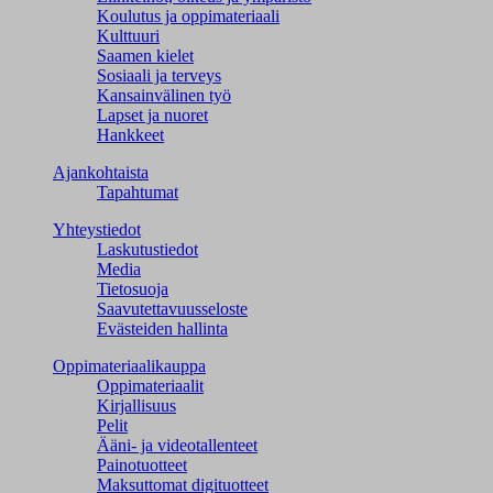
Koulutus ja oppimateriaali
Kulttuuri
Saamen kielet
Sosiaali ja terveys
Kansainvälinen työ
Lapset ja nuoret
Hankkeet
Ajankohtaista
Tapahtumat
Yhteystiedot
Laskutustiedot
Media
Tietosuoja
Saavutettavuusseloste
Evästeiden hallinta
Oppimateriaalikauppa
Oppimateriaalit
Kirjallisuus
Pelit
Ääni- ja videotallenteet
Painotuotteet
Maksuttomat digituotteet