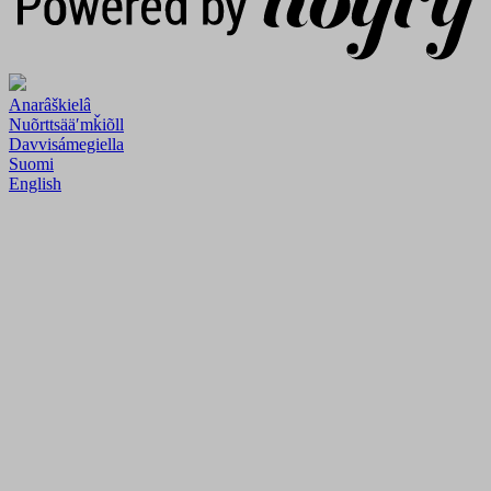
Anarâškielâ
Nuõrttsääʹmǩiõll
Davvisámegiella
Suomi
English