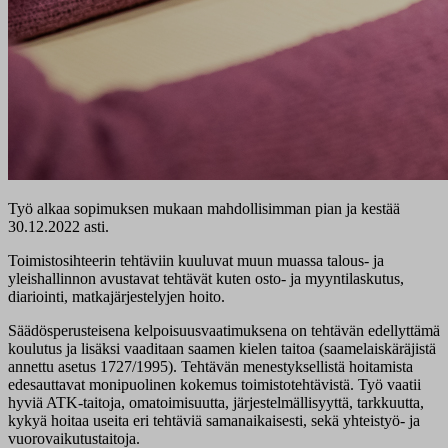
Työ alkaa sopimuksen mukaan mahdollisimman pian ja kestää
30.12.2022 asti.
Toimistosihteerin tehtäviin kuuluvat muun muassa talous- ja
yleishallinnon avustavat tehtävät kuten osto- ja myyntilaskutus,
diariointi, matkajärjestelyjen hoito.
Säädösperusteisena kelpoisuusvaatimuksena on tehtävän edellyttämä
koulutus ja lisäksi vaaditaan saamen kielen taitoa (saamelaiskäräjistä
annettu asetus 1727/1995). Tehtävän menestyksellistä hoitamista
edesauttavat monipuolinen kokemus toimistotehtävistä. Työ vaatii
hyviä ATK-taitoja, omatoimisuutta, järjestelmällisyyttä, tarkkuutta,
kykyä hoitaa useita eri tehtäviä samanaikaisesti, sekä yhteistyö- ja
vuorovaikutustaitoja.