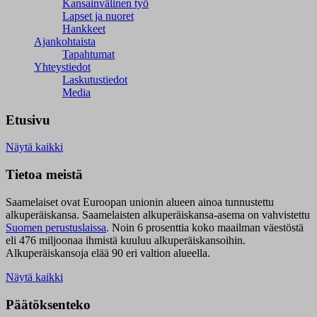
Kansainvälinen työ
Lapset ja nuoret
Hankkeet
Ajankohtaista
Tapahtumat
Yhteystiedot
Laskutustiedot
Media
Etusivu
Näytä kaikki
Tietoa meistä
Saamelaiset ovat Euroopan unionin alueen ainoa tunnustettu
alkuperäiskansa. Saamelaisten alkuperäiskansa-asema on vahvistettu
Suomen perustuslaissa
.
Noin 6 prosenttia koko maailman väestöstä
eli 476 miljoonaa ihmistä kuuluu alkuperäiskansoihin.
Alkuperäiskansoja elää 90 eri valtion alueella.
Näytä kaikki
Päätöksenteko