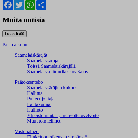
Facebook
Twitter
WhatsApp
Share
Muita uutisia
Palaa alkuun
Saamelaiskäräjät
Saamelaiskäräjät
Töissä Saamelaiskäräjillä
Saamelaiskulttuuri­keskus Sajos
Päätöksenteko
Saamelaiskäräjien kokous
Hallitus
Puheenjohtaja
Lautakunnat
Hallinto
Yhteistoiminta- ja neuvotteluvelvoite
Muut toimielimet
Vastuualueet
Elinkeinot, oikeus ja ympäristö