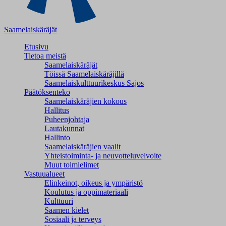
Saamelaiskäräjät
Etusivu
Tietoa meistä
Saamelaiskäräjät
Töissä Saamelaiskäräjillä
Saamelaiskulttuuri­keskus Sajos
Päätöksenteko
Saamelaiskäräjien kokous
Hallitus
Puheenjohtaja
Lautakunnat
Hallinto
Saamelaiskäräjien vaalit
Yhteistoiminta- ja neuvotteluvelvoite
Muut toimielimet
Vastuualueet
Elinkeinot, oikeus ja ympäristö
Koulutus ja oppimateriaali
Kulttuuri
Saamen kielet
Sosiaali ja terveys