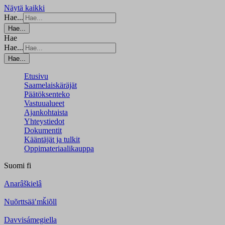
Näytä kaikki
Hae...
Hae...
Hae
Hae...
Hae...
Etusivu
Saamelaiskäräjät
Päätöksenteko
Vastuualueet
Ajankohtaista
Yhteystiedot
Dokumentit
Kääntäjät ja tulkit
Oppimateriaalikauppa
Suomi
fi
Anarâškielâ
Nuõrttsääʹmǩiõll
Davvisámegiella