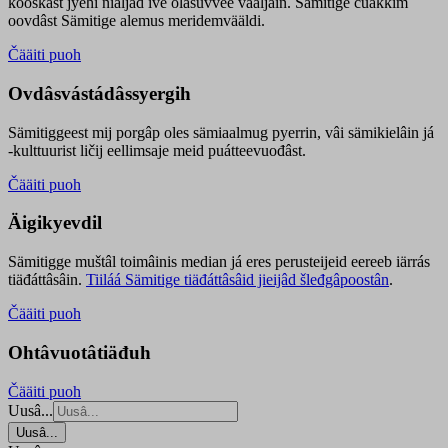
kooskâst jyehi niäljád ive olášuvvee vaaljâin. Sämitige čuákkim
oovdâst Sämitige alemus meridemvääldi.
Čääiti puoh
Ovdâsvástádâssyergih
Sämitiggeest mij porgâp oles sämiaalmug pyerrin, vâi sämikielâin já
-kulttuurist ličij eellimsaje meid puátteevuođâst.
Čääiti puoh
Äigikyevdil
Sämitigge muštâl toimâinis median já eres perusteijeid eereeb iärrás
tiäđáttâsâin.
Tiiláá Sämitige tiäđáttâsâid jieijâd šleđgâpoostân
.
Čääiti puoh
Ohtâvuotâtiäđuh
Čääiti puoh
Uusâ...
Uusâ...