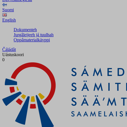
Suomi
English
Dokumenteh
Jurgâleijeeh já tuulhah
Oppâmaterialkävppi
Čáládât
Uástuskoori
0