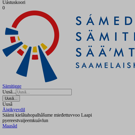
Uástuskoori
0
Sämitigge
Uusâ...
Uusâ...
Uusâ
Äigikyevdil
Säämi kielâtahopalhâšume mieđettuvvoo Laapi
pyereestvaijeemkuávlun
Maasâd