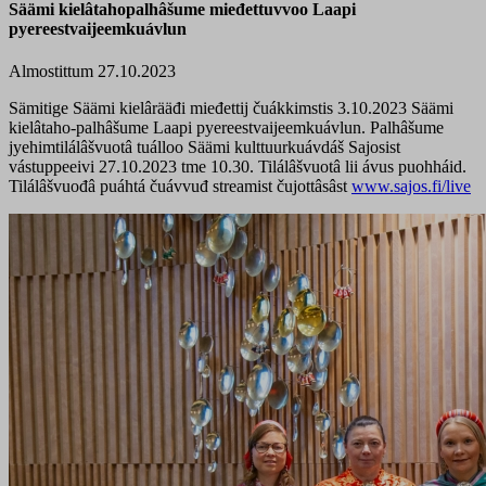
Säämi kielâtahopalhâšume mieđettuvvoo Laapi
pyereestvaijeemkuávlun
Almostittum 27.10.2023
Sämitige Säämi kielârääđi mieđettij čuákkimstis 3.10.2023 Säämi
kielâtaho-palhâšume Laapi pyereestvaijeemkuávlun. Palhâšume
jyehimtilálâšvuotâ tuálloo Säämi kulttuurkuávdáš Sajosist
vástuppeeivi 27.10.2023 tme 10.30. Tilálâšvuotâ lii ávus puohháid.
Tilálâšvuođâ puáhtá čuávvuđ streamist čujottâsâst
www.sajos.fi/live