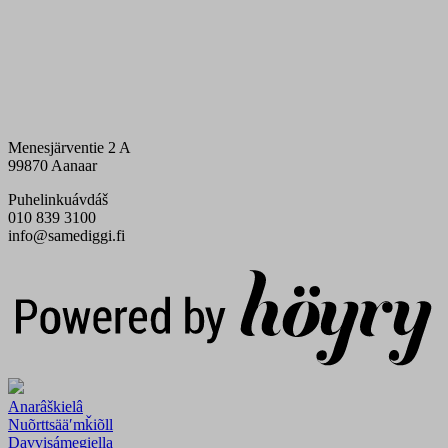
Menesjärventie 2 A
99870 Aanaar
Puhelinkuávdáš
010 839 3100
info@samediggi.fi
Digi- ja mainostoimisto Höyry Rovaniemi ja Oulu
Anarâškielâ
Nuõrttsääʹmǩiõll
Davvisámegiella