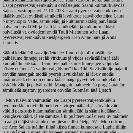
Laapi pyereestvaijeemkuávlu ovdâsteijeid Säämi kulttuurkuávdáš
Sajosist vástuppeeivi 27.10.2023. Laapi pyereestvaijeemkuávlu
tilálâšvuođâst ovdâstii sämikielâ lävdikode saavâjođetteijee Laura
Niittyvuopio-Valle, sämikielâlij já kulttuurmiäldásij palvâlusâi
palvâlemhovdâ Mirja Laiti já sämikielâlij já kulttuurmiäldásij
palvâlusâi vt. ovdedemhovdâ Tuuli Miettunen sehe Laapi
pyereestvaijeemkuávlu kielâpargeeh Elen Anne Sara já Anna
Lumikivi.
Säämi kielârääđi saavâjođetteijee Tauno Ljetoff muštâl, ete
palhâšume finnejeijest lâi virkkuus já vijđes savâstâllâm já ääši
kuorâttâllii tárkká. – Taan tove palhâšume finnejeijee valjim lâi
hästee enâmustáá valjim vaigâdvuođâ keežild. Savâstâlmijn pajanii
oovdân maaŋgah tuođâi pyereh iävtukkâsah já lâi-uv suotâs
huámmášiđ, ete mon ennuv tááláá ääigi pyevtitteh sämikielâlijd
siskálduvâid já palvâlusâid. Maaŋgah tuáimeeh láá porgâškuáttám
sämikielâi sajattuv pyeredem oovdân Suomâst, iätá Ljetoff.
– Mun tuáivum vaimustân, ete Laapi pyereestvaijeemkuávlu
ovdâmerkkâ movtijdit meid eres virgeomâháid já siärváduvâid
väldiđ pargostis huámmášumán sämikielâid já säämi kielâlaavâ
kenigâsvuođâid, já ete sämikielâ lii puátteevuođâst eres-uv tuáimein
jo aalgâ rääjist siisâhuksejum jiešmeidlist čielgâ äšši. Mun oskom,
ete Arto Saijets tuáijim fiijnâ kijssá finnee kunneesaje Lapha tiiliijn
já ruokâsmit já movtijdit tobbeen pargeid pyerediđ sämikielâi