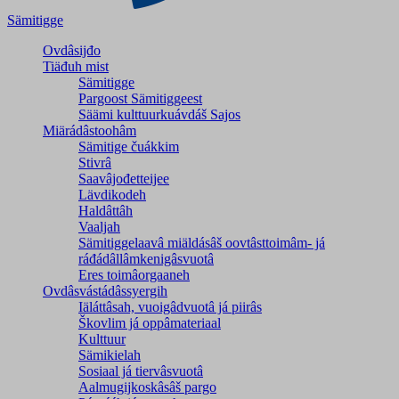
Sämitigge
Ovdâsijđo
Tiäđuh mist
Sämitigge
Pargoost Sämitiggeest
Säämi kulttuurkuávdáš Sajos
Miärádâstoohâm
Sämitige čuákkim
Stivrâ
Saavâjođetteijee
Lävdikodeh
Haldâttâh
Vaaljah
Sämitiggelaavâ miäldásâš oovtâsttoimâm- já
ráđádâllâmkenigâsvuotâ
Eres toimâorgaaneh
Ovdâsvástádâssyergih
Iäláttâsah, vuoigâdvuotâ já piirâs
Škovlim já oppâmateriaal
Kulttuur
Sämikielah
Sosiaal já tiervâsvuotâ
Aalmugijkoskâsâš pargo