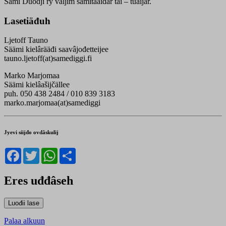
Sámi Duodji ry valjim sämitaaidâr tâi – tuáijár.
Lasetiäđuh
Ljetoff Tauno
Säämi kielârääđi saavâjođetteijee
tauno.ljetoff(at)samediggi.fi
Marko Marjomaa
Säämi kielâašijčällee
puh. 050 438 2484 / 010 839 3183
marko.marjomaa(at)samediggi
Jyevi siijđo ovdâskulij
Facebook
Twitter
WhatsApp
Share
Eres uđđâseh
Palaa alkuun