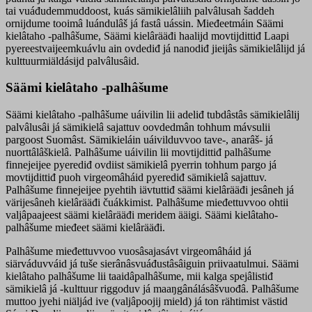
tai vuáđudemmuddoost, kuás sämikielâliih palvâlusah šaddeh
ornijdume tooimâ luándulâš já fastâ uássin. Mieđeetmáin Säämi
kielâtaho -palhâšume, Säämi kielârääđi haalijd movtijdittiđ Laapi
pyereestvaijeemkuávlu ain ovdediđ já nanodiđ jieijâs sämikielâlijd já
kulttuurmiäldásijd palvâlusâid.
Säämi kielâtaho -palhâšume
Säämi kielâtaho -palhâšume uáivilin lii adeliđ tubdâstâs sämikielâlij
palvâlusâi já sämikielâ sajattuv oovdedmân tohhum mávsulii
pargoost Suomâst. Sämikieláin uáivilduvvoo tave-, anarâš- já
nuorttâlâškielâ. Palhâšume uáivilin lii movtijdittiđ palhâšume
finnejeijee pyerediđ ovdiist sämikielâ pyerrin tohhum pargo já
movtijdittiđ puoh virgeomâháid pyerediđ sämikielâ sajattuv.
Palhâšume finnejeijee pyehtih iävtuttiđ säämi kielârääđi jesâneh já
värijesâneh kielârääđi čuákkimist. Palhâšume mieđettuvvoo ohtii
valjâpaajeest säämi kielârääđi meridem ääigi. Säämi kielâtaho-
palhâšume mieđeet säämi kielârääđi.
Palhâšume mieđettuvvoo vuosâsajasávt virgeomâháid já
siärváduvváid já tuše sierânâsvuáđustâsâiguin priivaatulmui. Säämi
kielâtaho palhâšume lii taaidâpalhâšume, mii kalga spejâlistiđ
sämikielâ já -kulttuur riggoduv já maaŋgânálásâšvuođâ. Palhâšume
muttoo jyehi niäljád ive (valjâpoojij mield) já ton rähtimist västid