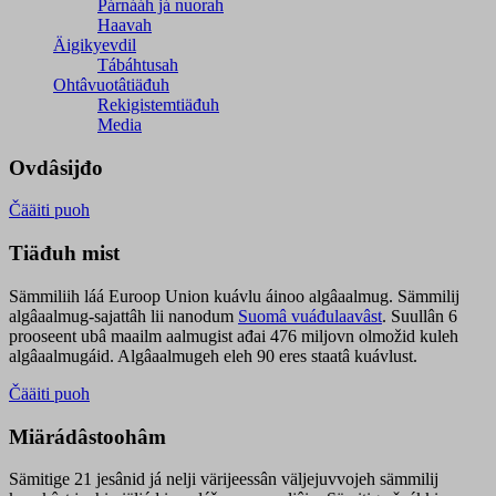
Párnááh já nuorah
Haavah
Äigikyevdil
Tábáhtusah
Ohtâvuotâtiäđuh
Rekigistemtiäđuh
Media
Ovdâsijđo
Čääiti puoh
Tiäđuh mist
Sämmiliih láá Euroop Union kuávlu áinoo algâaalmug. Sämmilij
algâaalmug-sajattâh lii nanodum
Suomâ vuáđulaavâst
. Suullân 6
prooseent ubâ maailm aalmugist ađai 476 miljovn olmožid kuleh
algâaalmugáid. Algâaalmugeh eleh 90 eres staatâ kuávlust.
Čääiti puoh
Miärádâstoohâm
Sämitige 21 jesânid já nelji värijeessân väljejuvvojeh sämmilij