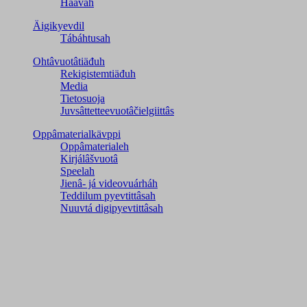
Haavah
Äigikyevdil
Tábáhtusah
Ohtâvuotâtiäđuh
Rekigistemtiäđuh
Media
Tietosuoja
Juvsâttetteevuotâčielgiittâs
Oppâmaterialkävppi
Oppâmaterialeh
Kirjálâšvuotâ
Speelah
Jienâ- já videovuárháh
Teddilum pyevtittâsah
Nuuvtá digipyevtittâsah