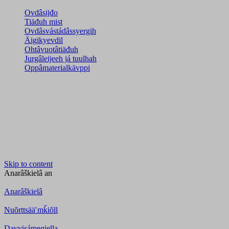
Ovdâsijđo
Tiäđuh mist
Ovdâsvástádâssyergih
Äigikyevdil
Ohtâvuotâtiäđuh
Jurgâleijeeh já tuulhah
Oppâmaterialkävppi
Skip to content
Anarâškielâ
an
Anarâškielâ
Nuõrttsääʹmǩiõll
Davvisámegiella