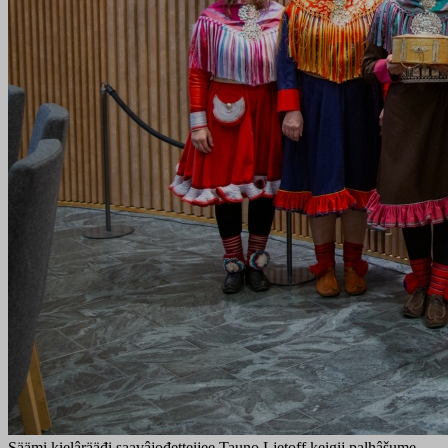
Säämi kielârääđi saavâjođetteijee Tauno Ljetoff keigij palhâšume