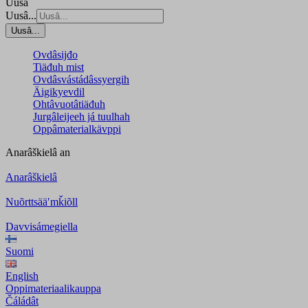
Uusâ
Uusâ...
Uusâ...
Ovdâsijđo
Tiäđuh mist
Ovdâsvástádâssyergih
Äigikyevdil
Ohtâvuotâtiäđuh
Jurgâleijeeh já tuulhah
Oppâmaterialkävppi
Anarâškielâ
an
Anarâškielâ
Nuõrttsääʹmǩiõll
Davvisámegiella
Suomi
English
Oppimateriaalikauppa
Čáládât