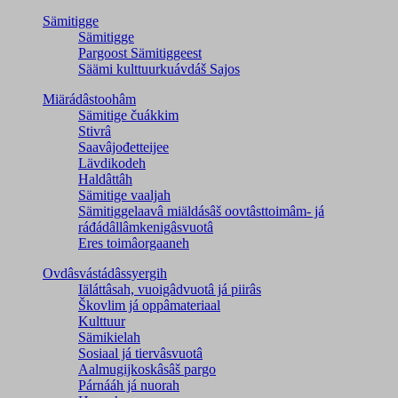
Sämitigge
Sämitigge
Pargoost Sämitiggeest
Säämi kulttuurkuávdáš Sajos
Miärádâstoohâm
Sämitige čuákkim
Stivrâ
Saavâjođetteijee
Lävdikodeh
Haldâttâh
Sämitige vaaljah
Sämitiggelaavâ miäldásâš oovtâsttoimâm- já
ráđádâllâmkenigâsvuotâ
Eres toimâorgaaneh
Ovdâsvástádâssyergih
Iäláttâsah, vuoigâdvuotâ já piirâs
Škovlim já oppâmateriaal
Kulttuur
Sämikielah
Sosiaal já tiervâsvuotâ
Aalmugijkoskâsâš pargo
Párnááh já nuorah