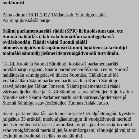
ovdánmist
Almostittum 16.11.2022
Tiäđáttâsah, Sämitiggelaahâ,
Aalmugijkoskâsâš pargo
Säämi parlamentaarlâš rääđi (SPR) lii huolâstum tast, ete
Suomâ haldâttâs ij lah vala toimâttâm sämitiggelaavâ
ovdâskoodán. Rääđi váátá Suomâ táálái
olmoošvuoigâdvuotâsopâmušrikkomij lopâttem já tárbulijd
tooimâid sämmilij jiešmeridemvuoigâdvuođâ turviimân.
Taažâ, Ruotâ já Suomâ Sämitiigij koskâsâš parlamentaarlâš
oovtâstpargo-orgaan, Säämi parlamentaarlâš rääđi ceelhij Suomâ
haldâttâsân sämitiggelaavâ tiileest Suomâst. Ciälkkámuš láá
vuáláčáállám Säämi parlamentaarlii rääđi já Ruotâ Sämitige
saavâjođetteijee Håkan Jonsson, Säämi parlamentaarlii rääđi
värisaavâjođetteijee já Taažâ Sämitige saavâjođetteijee Silje Karine
Muotka sehe Säämi Parlamentaarlii rääđi värisaavâjođetteijee já
Suomâ Sämitige saavâjođetteijee Tuomas Aslak Juuso.
Säämi parlamentaarlâš rääđi muštoot, ete OA algâalmugáid kyeskee
julgáštus 33 artikkâl mield algâaalmugijn lii vuoigâdvuotâ meridiđ
jieijâs identiteetist tâi jeessânvuođâst tavijdis já ärbivuovijdis mield
sehe vuoigâdvuotâ meridiđ jieijâs toimâorgaanij ráhtusijd já valjiđ toi
jesânijd nuávditmáin jieijâs monâttâlmijd.