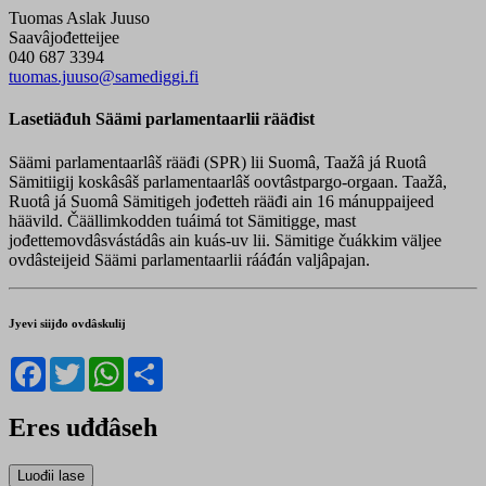
Tuomas Aslak Juuso
Saavâjođetteijee
040 687 3394
tuomas.juuso@samediggi.fi
Lasetiäđuh Säämi parlamentaarlii rääđist
Säämi parlamentaarlâš rääđi (SPR) lii Suomâ, Taažâ já Ruotâ
Sämitiigij koskâsâš parlamentaarlâš oovtâstpargo-orgaan. Taažâ,
Ruotâ já Suomâ Sämitigeh jođetteh rääđi ain 16 mánuppaijeed
häävild. Čäällimkodden tuáimá tot Sämitigge, mast
jođettemovdâsvástádâs ain kuás-uv lii. Sämitige čuákkim väljee
ovdâsteijeid Säämi parlamentaarlii rááđán valjâpajan.
Jyevi siijđo ovdâskulij
Facebook
Twitter
WhatsApp
Share
Eres uđđâseh