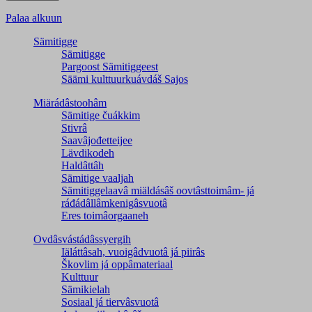
Palaa alkuun
Sämitigge
Sämitigge
Pargoost Sämitiggeest
Säämi kulttuurkuávdáš Sajos
Miärádâstoohâm
Sämitige čuákkim
Stivrâ
Saavâjođetteijee
Lävdikodeh
Haldâttâh
Sämitige vaaljah
Sämitiggelaavâ miäldásâš oovtâsttoimâm- já
ráđádâllâmkenigâsvuotâ
Eres toimâorgaaneh
Ovdâsvástádâssyergih
Iäláttâsah, vuoigâdvuotâ já piirâs
Škovlim já oppâmateriaal
Kulttuur
Sämikielah
Sosiaal já tiervâsvuotâ