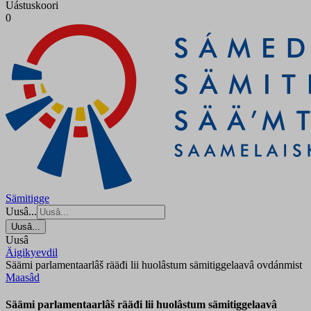
Uástuskoori
0
Sämitigge
Uusâ...
Uusâ...
Uusâ
Äigikyevdil
Säämi parlamentaarlâš rääđi lii huolâstum sämitiggelaavâ ovdánmist
Maasâd
Säämi parlamentaarlâš rääđi lii huolâstum sämitiggelaavâ