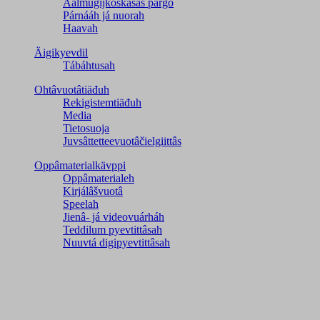
Aalmugijkoskâsâš pargo
Párnááh já nuorah
Haavah
Äigikyevdil
Tábáhtusah
Ohtâvuotâtiäđuh
Rekigistemtiäđuh
Media
Tietosuoja
Juvsâttetteevuotâčielgiittâs
Oppâmaterialkävppi
Oppâmaterialeh
Kirjálâšvuotâ
Speelah
Jienâ- já videovuárháh
Teddilum pyevtittâsah
Nuuvtá digipyevtittâsah