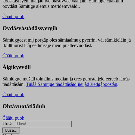
kooskâst jyehi niäljád ive olášuvvee vaaljâin. Sämitige čuákkim
oovdâst Sämitige alemus meridemvääldi.
Čääiti puoh
Ovdâsvástádâssyergih
Sämitiggeest mij porgâp oles sämiaalmug pyerrin, vâi sämikielâin já
-kulttuurist ličij eellimsaje meid puátteevuođâst.
Čääiti puoh
Äigikyevdil
Sämitigge muštâl toimâinis median já eres perusteijeid eereeb iärrás
tiäđáttâsâin.
Tiiláá Sämitige tiäđáttâsâid jieijâd šleđgâpoostân
.
Čääiti puoh
Ohtâvuotâtiäđuh
Čääiti puoh
Uusâ...
Uusâ...