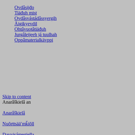
Ovdâsijđo
Tiäđuh mist
Ovdâsvástádâssyergih
Äigikyevdil
Ohtâvuotâtiäđuh
Jurgâleijeeh já tuulhah
Oppâmaterialkävppi
Skip to content
Anarâškielâ
an
Anarâškielâ
Nuõrttsääʹmǩiõll
Davvisámegiella