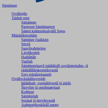
Sämitigge
Ovdâsijđo
Tiäđuh mist
Sämitigge
Pargoost Sämitiggeest
Säämi kulttuurkuávdáš Sajos
Miärádâstoohâm
Sämitige čuákkim
Stivrâ
Saavâjođetteijee
Lävdikodeh
Haldâttâh
Vaaljah
Sämitiggelaavâ miäldásâš oovtâsttoimâm- já
ráđádâllâmkenigâsvuotâ
Eres toimâorgaaneh
Ovdâsvástádâssyergih
Iäláttâsah, vuoigâdvuotâ já piirâs
Škovlim já oppâmateriaal
Kulttuur
Sämikielah
Sosiaal já tiervâsvuotâ
Aalmugijkoskâsâš pargo