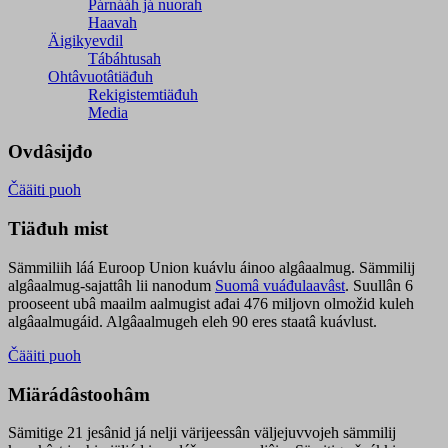
Párnááh já nuorah
Haavah
Äigikyevdil
Tábáhtusah
Ohtâvuotâtiäđuh
Rekigistemtiäđuh
Media
Ovdâsijđo
Čääiti puoh
Tiäđuh mist
Sämmiliih láá Euroop Union kuávlu áinoo algâaalmug. Sämmilij
algâaalmug-sajattâh lii nanodum
Suomâ vuáđulaavâst
. Suullân 6
prooseent ubâ maailm aalmugist ađai 476 miljovn olmožid kuleh
algâaalmugáid. Algâaalmugeh eleh 90 eres staatâ kuávlust.
Čääiti puoh
Miärádâstoohâm
Sämitige 21 jesânid já nelji värijeessân väljejuvvojeh sämmilij