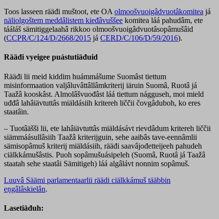
Toos lasseen rääđi muštoot, ete OA
olmoošvuoigâdvuotâkomitea
já
näliolgoštem meddâlistem kieđâvuššee
komitea láá pahudâm, ete
tááláš sämitiggelaahâ rikkoo olmoošvuoigâdvuotâsopâmušâid
(
CCPR/C/124/D/2668/2015
já
CERD/C/106/D/59/2016
).
Rääđi vyeigee puástutiäđuid
Rääđi lii meid kiddim huámmášume Suomâst tiettum
misinformaation valjâluvâttâllâmkriterij iäruin Suomâ, Ruotâ já
Taažâ kooskâst. Almolâšvuođâst láá tiettum nágguseh, moi mield
uđđâ lahâiävtuttâs miäldásiih kritereh liččii čovgâduboh, ko eres
staatâin.
– Tuotâäšši lii, ete lahâiävtuttâs miäldásávt rievdâdum kritereh liččii
siämmáásullâsiih Taažâ kriterijguin, sehe aaibâs tave-eennâmlii
sämisopâmuš kriterij miäldásiih, rääđi saavâjođetteijeeh pahudeh
ciälkkámušâstis. Puoh sopâmušuásipeleh (Suomâ, Ruotâ já Taažâ
staatah sehe staatâi Sämitigeh) láá algâlávt nonnim sopâmuš.
Luuvâ Säämi parlamentaarlii räädi ciälkkámuš tääbbin
eŋgâlâskielân
.
Lasetiäđuh: