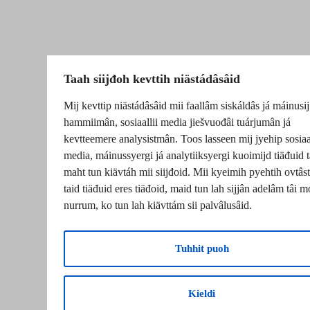
Taah siijđoh kevttih niästádâsâid
Mij kevttip niästádâsâid mii faallâm siskáldâs já máinusij
hammiimân, sosiaallii media jiešvuođâi tuárjumân já
kevtteemere analysistmân. Toos lasseen mij jyehip sosiaal
media, máinussyergi já analytiiksyergi kuoimijd tiäđuid t
maht tun kiävtáh mii siijđoid. Mii kyeimih pyehtih ovtâsti
taid tiäđuid eres tiäđoid, maid tun lah sijjân adelâm tâi m
nurrum, ko tun lah kiävttám sii palvâlusâid.
Tuhhit puoh
Kieldi