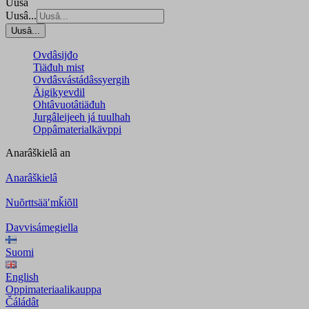
Uusâ
Uusâ...
Uusâ...
Ovdâsijđo
Tiäđuh mist
Ovdâsvástádâssyergih
Äigikyevdil
Ohtâvuotâtiäđuh
Jurgâleijeeh já tuulhah
Oppâmaterialkävppi
Anarâškielâ
an
Anarâškielâ
Nuõrttsääʹmǩiõll
Davvisámegiella
Suomi
English
Oppimateriaalikauppa
Čáládât