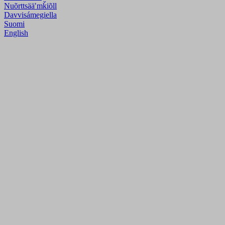
Nuõrttsääʹmǩiõll
Davvisámegiella
Suomi
English