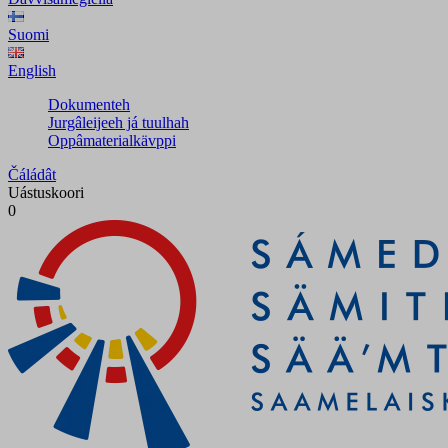
Suomi
English
Dokumenteh
Jurgâleijeeh já tuulhah
Oppâmaterialkävppi
Čáládât
Uástuskoori
0