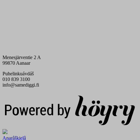
Menesjärventie 2 A
99870 Aanaar
Puhelinkuávdáš
010 839 3100
info@samediggi.fi
Digi- ja mainostoimisto Höyry Rovaniemi ja Oulu
Anarâškielâ