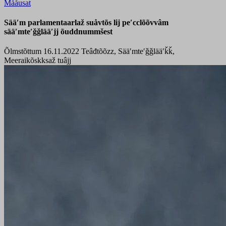
Mååusat
Sääʹm parlamentaarlaž suåvtõs lij peʹcclõõvvâm
sääʹmteʹǧǧlääʹjj õuddnummšest
Õlmstõttum 16.11.2022
Teâđtõõzz, Sääʹmteʹǧǧlääʹǩǩ,
Meeraikõskksaž tuâjj