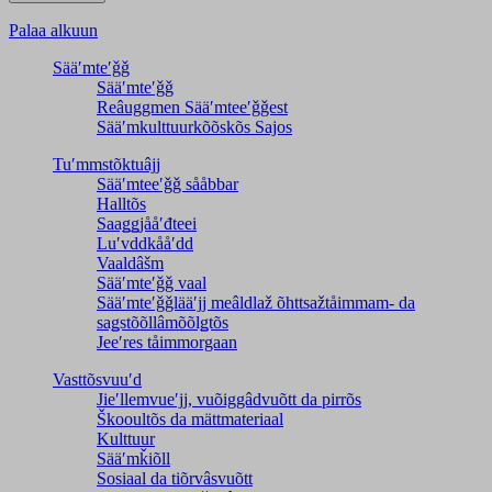
Palaa alkuun
Sääʹmteʹǧǧ
Sääʹmteʹǧǧ
Reâuggmen Sääʹmteeʹǧǧest
Sääʹmkulttuurkõõskõs Sajos
Tuʹmmstõktuâjj
Sääʹmteeʹǧǧ sååbbar
Halltõs
Saaǥǥjååʹđteei
Luʹvddkååʹdd
Vaaldâšm
Sääʹmteʹǧǧ vaal
Sääʹmteʹǧǧlääʹjj meâldlaž õhttsažtåimmam- da
saǥstõõllâmõõlǥtõs
Jeeʹres tåimmorgaan
Vasttõsvuuʹd
Jieʹllemvueʹjj, vuõiggâdvuõtt da pirrõs
Škooultõs da mättmateriaal
Kulttuur
Sääʹmǩiõll
Sosiaal da tiõrvâsvuõtt