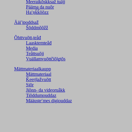
Meeraikõskksaž tuâjj
Päärna da nuõr
Haʹŋǩǩõõzz
Ääiʹjpoddsaž
Šõddmõõžž
Õhttvuõtt-teâđ
Laasktemteâđ
Media
Teâttsuõjj
Vuällamvuõttčiõlǥtõs
Mättmateriaalkaupp
Mättmateriaal
Ǩeerjlažvuõtt
Siõr
Jiõnn- da videoruâkk
Tiõddumouddaz
Määusteʹmes digiouddaz