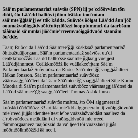
Sääʹm parlamentaarlaž suåvtõs (SPN) lij peʹcclõõvvâm tõn
diõtt, što Lääʹdd halltõs ij õinn leäkku tooiʹmtam
sääʹmteʹǧǧlääʹjj eeʹttiǩ-kådda. Suåvtõs õõlǥat Lääʹdd ânnʼjõž
ooumažvuõiggâdvuõttčuõʒʒtõõzzi loopptummuž da taarbšum
tååimaid säʹmmlai jiõččmieʹrreemvuõiggâdvuõđ staanâm
õuʹdde.
Taarr, Ruõcc da Lääʹdd Sääʹmteeʹǧǧi kõskksaž parlamentaarlaž
õhttsažtuâjjorgaan, Sääʹm parlamentaarlaž suåvtõs, uuʹdi
ceälkkmõõžžâs Lääʹdd halltõʹsse sääʹmteʹǧǧlääʹjj vueʹjjest
Lääʹddjânnmest. Ceälkkmõõžž lie vuâllaǩeeʹrjtam Sääʹm
Parlamentaarlaž Suåvtõõzz da Ruõcc Sääʹmteeʹǧǧ saaǥǥjååʹđteei
Håkan Jonsson, Sääʹm parlamentaarlaž suåvtõõzz
väärrsaaǥǥjååʹđteei da Taarr Sääʹmteeʹǧǧ saaǥǥjååʹđteei Silje Karine
Muotka di Sääʹm parlamentaarlaž suåvtõõzz väärrsaaǥǥjååʹđteei da
Lääʹdd sääʹmteeʹǧǧ saaǥǥjååʹđteei Tuomas Aslak Juuso.
Sääʹm parlamentaarlaž suåvtõs mušttat, što ÕM alggmeeraid
kuõskki čõõđtõõzz 33 artikla mieʹldd alggmeerain lij vuõiggâdvuõtt
mieʹrreed jiijjâs identiteeʹttest leʹbe vuäzzlažvuõđâst naaʹleez da
äʹrbbvuõđeez meâldlânji di vuõiggâdvuõtt mieʹrreed
tåimmorgaaneez raajõõzzid da vaʹlljeed tõi vuäzzlaid jiijjâs
mõõntõõllmõõžžid ââʹneeʹl.