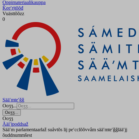
Oppimateriaalikauppa
Ǩeeʹrjtõõđ
Vuästtõõzz
0
Sääʹmteʹǧǧ
Ooʒʒ...
Ooʒʒ...
Ooʒʒ
Ääiʹjpoddsaž
Sääʹm parlamentaarlaž suåvtõs lij peʹcclõõvvâm sääʹmteʹǧǧlääʹjj
õuddnummšest