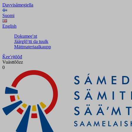
Davvisámegiella
Suomi
English
Dokumeeʹnt
Jåårǥlõʹtti da tuulk
Mättmateriaalkaupp
Ǩeeʹrjtõõđ
Vuästtõõzz
0