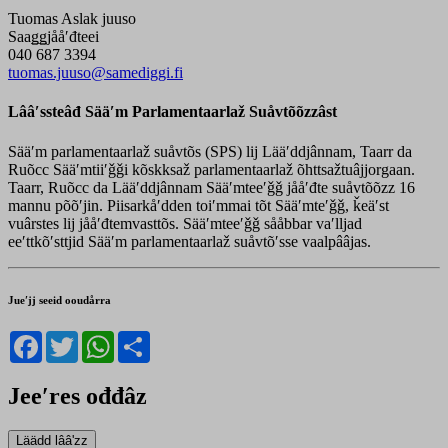
Tuomas Aslak juuso
Saaǥǥjååʹđteei
040 687 3394
tuomas.juuso@samediggi.fi
Lââʹssteâđ Sääʹm Parlamentaarlaž Suåvtõõzzâst
Sääʹm parlamentaarlaž suåvtõs (SPS) lij Lääʹddjânnam, Taarr da
Ruõcc Sääʹmtiiʹǧǧi kõskksaž parlamentaarlaž õhttsažtuâjjorgaan.
Taarr, Ruõcc da Lääʹddjânnam Sääʹmteeʹǧǧ jååʹđte suåvtõõzz 16
mannu põõʹjin. Piisarkåʹdden toiʹmmai tõt Sääʹmteʹǧǧ, ǩeäʹst
vuârstes lij jååʹđtemvasttõs. Sääʹmteeʹǧǧ sååbbar vaʹlljad
eeʹttkõʹsttjid Sääʹm parlamentaarlaž suåvtõʹsse vaalpââjas.
Jueʹjj seeid ooudårra
Facebook
Twitter
WhatsApp
Share
Jeeʹres ođđâz