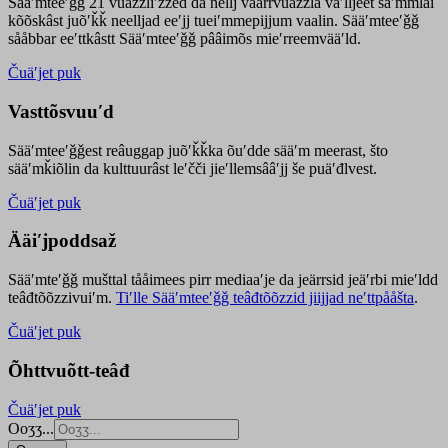
Sääʹmteeʹǧǧ 21 vuäzzliʹžžed da nellj väärrvuäzzla vaʹlljeet säʹmmlai
kõõskâst juõʹǩǩ neelljad eeʹjj tueiʹmmepijjum vaalin. Sääʹmteeʹǧǧ
sååbbar eeʹttkâstt Sääʹmteeʹǧǧ pââimõs mieʹrreemvääʹld.
Čuäʹjet puk
Vasttõsvuuʹd
Sääʹmteeʹǧǧest
reâuggap
juõʹǩǩka
õuʹdde
sääʹm meer
ast
, što
sääʹmǩiõlin da kulttuurâst leʹčči jieʹllemsââʹjj še puäʹđlvest.
Čuäʹjet puk
Ääiʹjpoddsaž
Sääʹmteʹǧǧ mušttal tååimees pirr mediaaʹje da jeärrsid jeäʹrbi mieʹldd
teâđtõõzzivuiʹm.
Tiʹlle Sääʹmteeʹǧǧ teâđtõõzzid jiijjad neʹttpååšta
.
Čuäʹjet puk
Õhttvuõtt-teâđ
Čuäʹjet puk
Ooʒʒ...