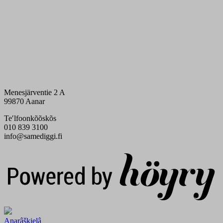
Menesjärventie 2 A
99870 Aanar
Teʹlfoonkõõskõs
010 839 3100
info@samediggi.fi
Digi- ja mainostoimisto Höyry Rovaniemi ja Oulu
Anarâškielâ