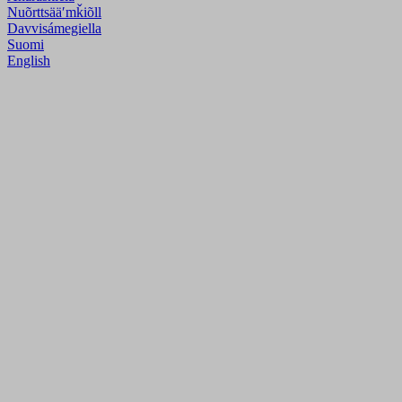
Nuõrttsääʹmǩiõll
Davvisámegiella
Suomi
English