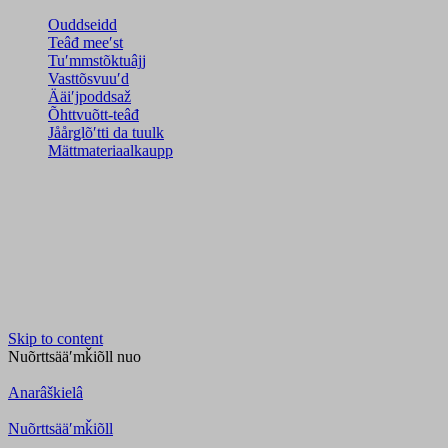
Ouddseidd
Teâđ meeʹst
Tuʹmmstõktuâjj
Vasttõsvuuʹd
Ääiʹjpoddsaž
Õhttvuõtt-teâđ
Jåårǥlõʹtti da tuulk
Mättmateriaalkaupp
Skip to content
Nuõrttsääʹmǩiõll
nuo
Anarâškielâ
Nuõrttsääʹmǩiõll