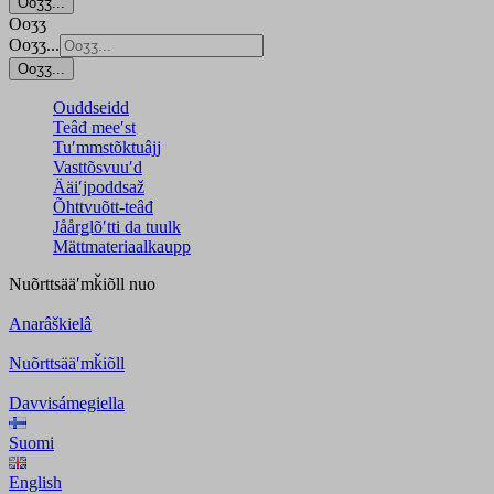
Ooʒʒ...
Ooʒʒ
Ooʒʒ...
Ooʒʒ...
Ouddseidd
Teâđ meeʹst
Tuʹmmstõktuâjj
Vasttõsvuuʹd
Ääiʹjpoddsaž
Õhttvuõtt-teâđ
Jåårǥlõʹtti da tuulk
Mättmateriaalkaupp
Nuõrttsääʹmǩiõll
nuo
Anarâškielâ
Nuõrttsääʹmǩiõll
Davvisámegiella
Suomi
English