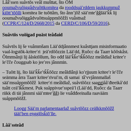
Lââʹssen suåvtõs veâl mušttat, što ÕM
ooumažvuõiggâdvuõttkomitea
da
rooddsuäʹrddem jaukkummuž
ǩiõttʼtõõlli
komitea lie tuõttâm, što ânnʼjõž sääʹmteʹǧǧlääʹǩǩ lij
ooumažvuõiggâdvuõttsuåppmõõžži vuâsttsaž
(
CCPR/C/124/D/2668/2015
da
CERD/C/106/D/59/2016
).
Suåvtõs vuõiǥad puäst teâđaid
Suåvtõs lij še vuâmmšam Lääʹddjânnmest kuâsttjam misinformaatio
vaal-loǥstõk-kriteeʹri jeäʹrdõõzzin Lääʹdd, Ruõcc da Taarr kõõskâst.
Õlmmsânji lij ååsktõllum, što ođđ lääʹǩǩeʹtǩǩõõzz meâldlaž kriteeʹr
leʹčče čouggsab ko jeeʹres jânnmin.
– Tuõtt lij, što lääʹǩǩeʹtǩǩõõzz meâldlânji koʹrjjuum kriteeʹr leʹčče
seämma årra Taarr kriteeʹrivuiʹm, di samai tâʹvvjânnmallaš
sääʹmsuåppmõõžž kriteeʹri meâldlaž, suåvtõõzz saaǥǥjååʹđteeikåʹdd
tuâtt ceäʹlǩǩmest. Puk suåppivueʹsspeäʹl (Lääʹdd, Ruõcc da Taarr
riikk di täi jânnmi sääʹmteeʹǧǧ) lie vuâđđeeinalla raavääm
suåppmõõžž.
Looǥǥ Sääʹm parlamentaarlaž suåvtõõzz ceälkkmõõžž
tääiʹben eŋgglõsǩiõʹlle.
Lââʹssteâđ