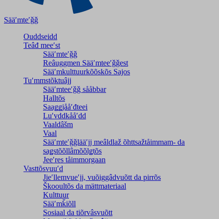
Sääʹmteʹǧǧ
Ouddseidd
Teâđ meeʹst
Sääʹmteʹǧǧ
Reâuggmen Sääʹmteeʹǧǧest
Sääʹmkulttuurkõõskõs Sajos
Tuʹmmstõktuâjj
Sääʹmteeʹǧǧ sååbbar
Halltõs
Saaǥǥjååʹđteei
Luʹvddkååʹdd
Vaaldâšm
Vaal
Sääʹmteʹǧǧlääʹjj meâldlaž õhttsažtåimmam- da
saǥstõõllâmõõlǥtõs
Jeeʹres tåimmorgaan
Vasttõsvuuʹd
Jieʹllemvueʹjj, vuõiggâdvuõtt da pirrõs
Škooultõs da mättmateriaal
Kulttuur
Sääʹmǩiõll
Sosiaal da tiõrvâsvuõtt