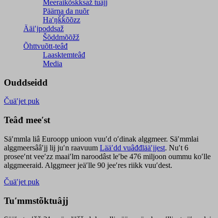
Meeraikõskksaž tuâjj
Päärna da nuõr
Haʹŋǩǩõõzz
Ääiʹjpoddsaž
Šõddmõõžž
Õhttvuõtt-teâđ
Laasktemteâđ
Media
Ouddseidd
Čuäʹjet puk
Teâđ meeʹst
Säʹmmla liâ Euroopp unioon vuuʹd oʹdinak alggmeer. Säʹmmlai
alggmeersââʹjj lij juʹn raavuum
Lääʹdd vuâđđlääʹjjest
. Nuʹt 6
proseeʹnt veeʹzz maaiʹlm naroodâst leʹbe 476 miljoon oummu koʹlle
alggmeeraid. Alggmeer jeäʹlle 90 jeeʹres riikk vuuʹdest.
Čuäʹjet puk
Tuʹmmstõktuâjj