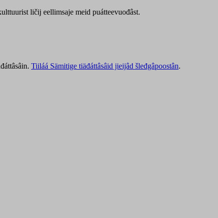
lttuurist ličij eellimsaje meid puátteevuođâst.
äđáttâsâin.
Tiiláá Sämitige tiäđáttâsâid jieijâd šleđgâpoostân
.