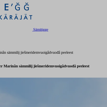
Sämitigge
inân sämmilij jiešmeridemvuoigâdvuođâ peeleest
r Marinân sämmilij jiešmeridemvuoigâdvuođâ peeleest