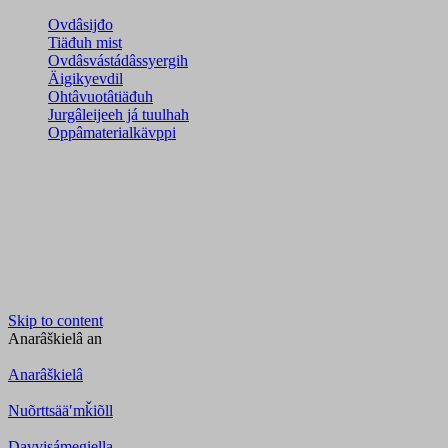
Ovdâsijđo
Tiäđuh mist
Ovdâsvástádâssyergih
Äigikyevdil
Ohtâvuotâtiäđuh
Jurgâleijeeh já tuulhah
Oppâmaterialkävppi
Skip to content
Anarâškielâ
an
Anarâškielâ
Nuõrttsääʹmǩiõll
Davvisámegiella