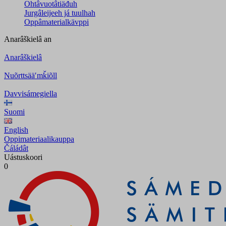
Ohtâvuotâtiäđuh
Jurgâleijeeh já tuulhah
Oppâmaterialkävppi
Anarâškielâ
an
Anarâškielâ
Nuõrttsääʹmǩiõll
Davvisámegiella
Suomi
English
Oppimateriaalikauppa
Čáládât
Uástuskoori
0