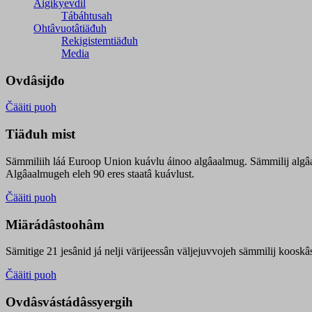
Äigikyevdil
Tábáhtusah
Ohtâvuotâtiäđuh
Rekigistemtiäđuh
Media
Ovdâsijđo
Čääiti puoh
Tiäđuh mist
Sämmiliih láá Euroop Union kuávlu áinoo algâaalmug. Sämmilij algâ
Algâaalmugeh eleh 90 eres staatâ kuávlust.
Čääiti puoh
Miärádâstoohâm
Sämitige 21 jesânid já nelji värijeessân väljejuvvojeh sämmilij koosk
Čääiti puoh
Ovdâsvástádâssyergih