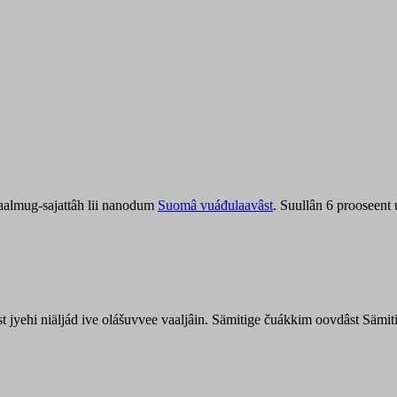
aalmug-sajattâh lii nanodum
Suomâ vuáđulaavâst
. Suullân 6 prooseent
âst jyehi niäljád ive olášuvvee vaaljâin. Sämitige čuákkim oovdâst Säm