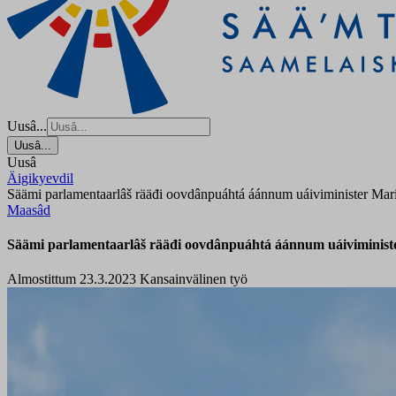
Uusâ...
Uusâ...
Uusâ
Äigikyevdil
Säämi parlamentaarlâš rääđi oovdânpuáhtá áánnum uáiviminister Mar
Maasâd
Säämi parlamentaarlâš rääđi oovdânpuáhtá áánnum uáiviministe
Almostittum 23.3.2023
Kansainvälinen työ