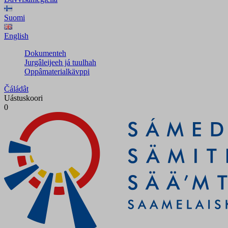
Suomi
English
Dokumenteh
Jurgâleijeeh já tuulhah
Oppâmaterialkävppi
Čáládât
Uástuskoori
0