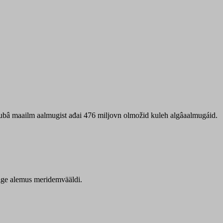
 ubâ maailm aalmugist ađai 476 miljovn olmožid kuleh algâaalmugáid.
itige alemus meridemvääldi.