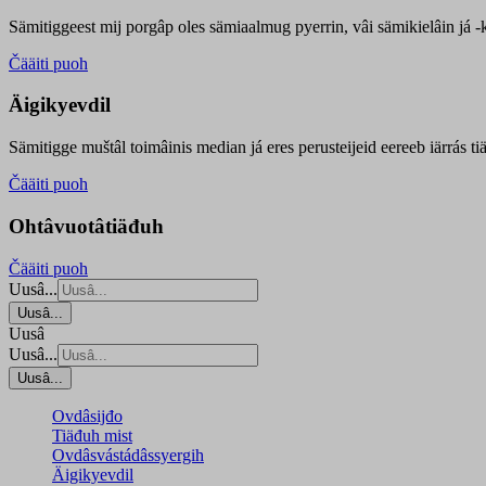
Sämitiggeest mij porgâp oles sämiaalmug pyerrin, vâi sämikielâin já -ku
Čääiti puoh
Äigikyevdil
Sämitigge muštâl toimâinis median já eres perusteijeid eereeb iärrás ti
Čääiti puoh
Ohtâvuotâtiäđuh
Čääiti puoh
Uusâ...
Uusâ...
Uusâ
Uusâ...
Uusâ...
Ovdâsijđo
Tiäđuh mist
Ovdâsvástádâssyergih
Äigikyevdil