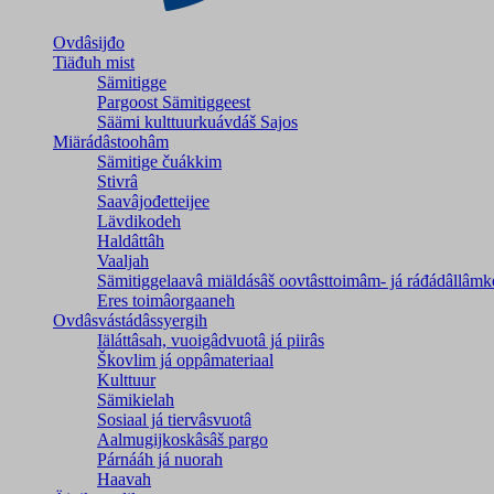
Ovdâsijđo
Tiäđuh mist
Sämitigge
Pargoost Sämitiggeest
Säämi kulttuurkuávdáš Sajos
Miärádâstoohâm
Sämitige čuákkim
Stivrâ
Saavâjođetteijee
Lävdikodeh
Haldâttâh
Vaaljah
Sämitiggelaavâ miäldásâš oovtâsttoimâm- já ráđádâllâmk
Eres toimâorgaaneh
Ovdâsvástádâssyergih
Iäláttâsah, vuoigâdvuotâ já piirâs
Škovlim já oppâmateriaal
Kulttuur
Sämikielah
Sosiaal já tiervâsvuotâ
Aalmugijkoskâsâš pargo
Párnááh já nuorah
Haavah