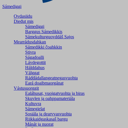
Sámediggi
Ovdasiidu
Dieđut mis
Sámediggi
Barggus Sámedikkis
Sámekulturguovddáš Sajos
Mearrádusdahkan
Sámedikki čoahkkin
Stivra
Ságadoalli
Lávdegottit
Hálddahus
Válggat
Ráđđádallangeatnegas­vuohta
Eará doaibmaorgánat
Vástusuorggit
Ealáhusat, vuoigatvuohta ja biras
Skuvlen ja oahppamateriála
Kultuvra
Sámegielat
Sosiála ja dearvvasvuohta
Riikkaidgaskasaš bargu
Mánát ja nuorat