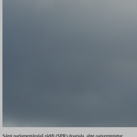
Sámi parlamentáralaš ráđđi (SPR) doarjala, ahte oaiveministtar