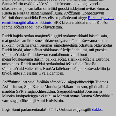
Sanna Marin ovddidivčče sámiid iešmearridanvuoigatvuođa
ollašuvvama ja eamiálbmotrivttiid guoski áddejumi ovttas Suoma,
Ruoŧa ja Norgga stáhtanjunnošiiguin. Ávžžuhus luohpaduvvui
Marinii duorastatiđida Brysselis su galledeami áigge
Barents guovllu
eamiálbmogiid allačoahkkimis
. SPR bivdá maiddái muitit Ruošša
sápmelaččaid soađi joatkašuvadettiin.
Ráđđi bajida ovdan maŋimuš áiggiid ovdamearkkaid hástalusain,
mat gusket sámiid iešmearridanvuoigatvuođa ollašuvvama sierra
riikkain, ovdamearkan Suomas sámediggelága ođastusa oktavuođas.
Ráđđi bivdá, ahte stáhtat sihkkarasttášedje áddejumi, mii guoská
sápmelaččaide dáhkiduvvon eamiálbmotrivttiid buot
mearrádusbargama dásiin: báikkálaččat, sisriikkalaččat ja Eurohpa
uniovnnas. Ráđđi maiddái ovdanbuktá iežas fuola Ruošša
sápmelaččaid váttes dilis Ruošša fallehansoađi joatkašuvadettiin ja
bivdá, ahte sin áŧestus ii vajáldahttošii.
Ávžžuhusa leat vuolláičállán sámedikki ságajođiheaddjit Tuomas
Aslak Juuso, Silje Karine Muotka ja Håkan Jonsson, gii doaibmá
maiddái SPR:a ságajođiheaddjin. Ságajođiheaddjit Jonsson ja
Muotka luohpadeigga ávžžuhusa Marinii ovttas Suoma Sámedikki I
várreságajođiheaddji Anni Koivistoin.
Loga Sámi parlamentáralaš ráđi ávžžuhusa eaŋgalsgilli
dákko
.