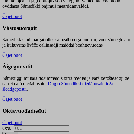
juohke njealját jagi dollojuvvon válggain. Sámedikki čoahkkin
ovddasta Sámedikki bajimuš mearridanválddi.
Čájet buot
Vástusuorggit
Sámedikkis mii bargat olles sámeálbmoga buorrin, vuoi sámegielain
ja kultuvrras livčče eallinsadji maiddái boahttevuođas.
Čájet buot
Áigeguovdil
Sámediggi muitala doaimmaidis birra mediai ja eará berošteaddjiide
earret eará dieđáhusain.
Diŋgo Sámedikki dieđáhusaid iežat
šleađgapostii
.
Čájet buot
Oktavuođadieđut
Čájet buot
Oza...