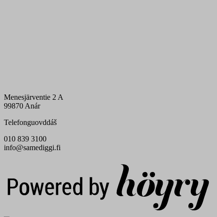
Menesjärventie 2 A
99870 Anár
Telefonguovddáš
010 839 3100
info@samediggi.fi
Digi- ja mainostoimisto Höyry Rovaniemi ja Oulu