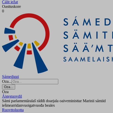
Čálit iežat
Oasttuskore
0
Sámediggi
Oza...
Oza...
Oza
Áigeguovdil
Sámi parlamentáralaš ráđđi doarjala oaiveministtar Marinii sámiid
iešmearridanvuoigatvuođa beales
Ruovttoluotta