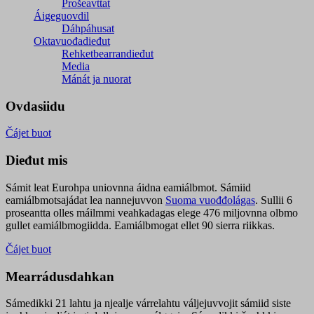
Prošeavttat
Áigeguovdil
Dáhpáhusat
Oktavuođadieđut
Rehketbearrandieđut
Media
Mánát ja nuorat
Ovdasiidu
Čájet buot
Dieđut mis
Sámit leat Eurohpa uniovnna áidna eamiálbmot. Sámiid
eamiálbmotsajádat lea nannejuvvon
Suoma vuođđolágas
. Sullii 6
proseantta olles máilmmi veahkadagas elege 476 miljovnna olbmo
gullet eamiálbmogiidda. Eamiálbmogat ellet 90 sierra riikkas.
Čájet buot
Mearrádusdahkan
Sámedikki 21 lahtu ja njealje várrelahtu váljejuvvojit sámiid siste