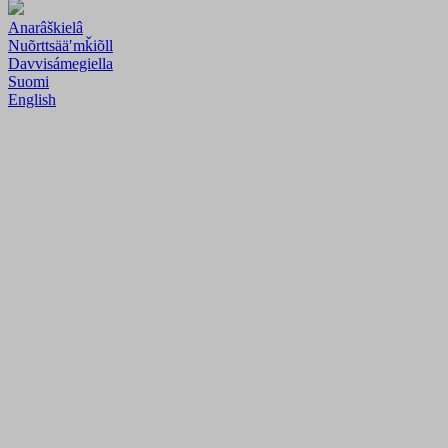
Anarâškielâ
Nuõrttsääʹmǩiõll
Davvisámegiella
Suomi
English