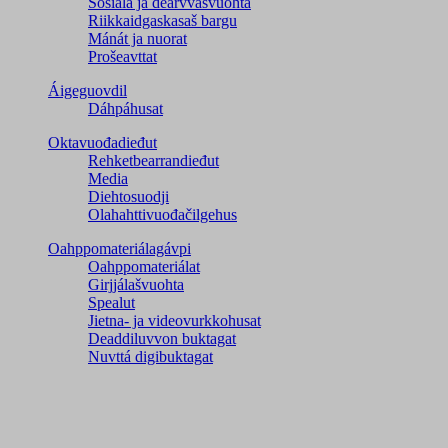
Sosiála ja dearvvasvuohta
Riikkaidgaskasaš bargu
Mánát ja nuorat
Prošeavttat
Áigeguovdil
Dáhpáhusat
Oktavuođadieđut
Rehketbearrandieđut
Media
Diehtosuodji
Olahahttivuođačilgehus
Oahppomateriálagávpi
Oahppomateriálat
Girjjálašvuohta
Spealut
Jietna- ja videovurkkohusat
Deaddiluvvon buktagat
Nuvttá digibuktagat