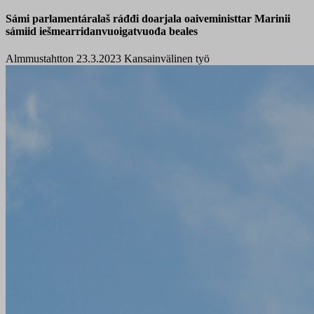
Sámi parlamentáralaš ráđđi doarjala oaiveministtar Marinii
sámiid iešmearridanvuoigatvuođa beales
Almmustahtton 23.3.2023
Kansainvälinen työ