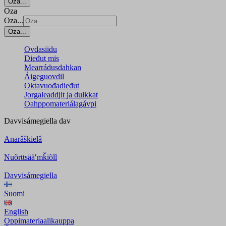
Oza...
Oza
Oza...
Oza...
Ovdasiidu
Dieđut mis
Mearrádusdahkan
Áigeguovdil
Oktavuođadieđut
Jorgaleaddjit ja dulkkat
Oahppomateriálagávpi
Davvisámegiella
dav
Anarâškielâ
Nuõrttsääʹmǩiõll
Davvisámegiella
Suomi
English
Oppimateriaalikauppa