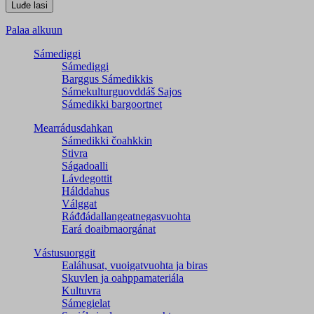
Palaa alkuun
Sámediggi
Sámediggi
Barggus Sámedikkis
Sámekulturguovddáš Sajos
Sámedikki bargoortnet
Mearrádusdahkan
Sámedikki čoahkkin
Stivra
Ságadoalli
Lávdegottit
Hálddahus
Válggat
Ráđđádallangeatnegas­vuohta
Eará doaibmaorgánat
Vástusuorggit
Ealáhusat, vuoigatvuohta ja biras
Skuvlen ja oahppamateriála
Kultuvra
Sámegielat