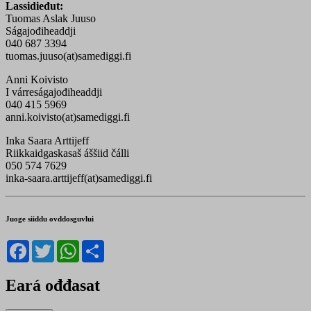
Lassidieđut:
Tuomas Aslak Juuso
Ságajođiheaddji
040 687 3394
tuomas.juuso(at)samediggi.fi
Anni Koivisto
I várreságajođiheaddji
040 415 5969
anni.koivisto(at)samediggi.fi
Inka Saara Arttijeff
Riikkaidgaskasaš áššiid čálli
050 574 7629
inka-saara.arttijeff(at)samediggi.fi
Juoge siiddu ovddosguvlui
Facebook
Twitter
WhatsApp
Share
Eará ođđasat