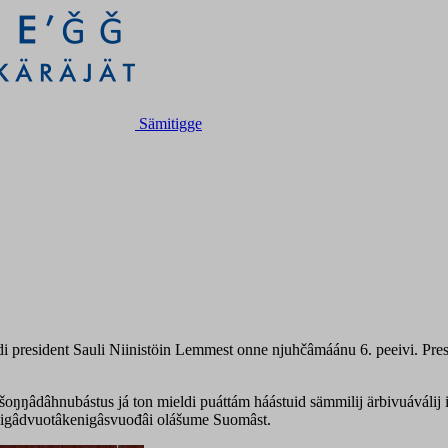
Sämitigge
i president Sauli Niinistöin Lemmest onne njuhčâmáánu 6. peeivi. Presi
 šoŋŋâdâhnubástus já ton mieldi puáttám háástuid sämmilij ärbivuáválij 
oigâdvuotâkenigâsvuođâi olášume Suomâst.