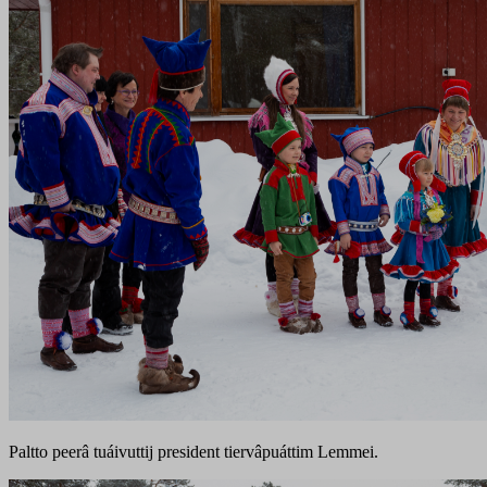
Paltto peerâ tuáivuttij president tiervâpuáttim Lemmei.