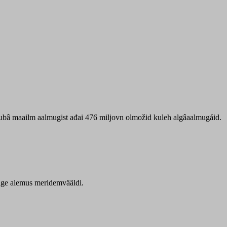
 ubâ maailm aalmugist ađai 476 miljovn olmožid kuleh algâaalmugáid.
itige alemus meridemvääldi.