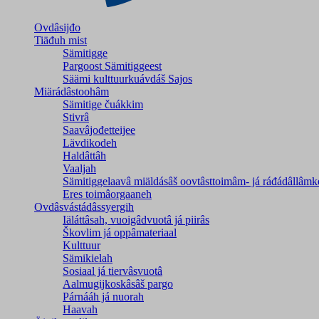
Ovdâsijđo
Tiäđuh mist
Sämitigge
Pargoost Sämitiggeest
Säämi kulttuurkuávdáš Sajos
Miärádâstoohâm
Sämitige čuákkim
Stivrâ
Saavâjođetteijee
Lävdikodeh
Haldâttâh
Vaaljah
Sämitiggelaavâ miäldásâš oovtâsttoimâm- já ráđádâllâmk
Eres toimâorgaaneh
Ovdâsvástádâssyergih
Iäláttâsah, vuoigâdvuotâ já piirâs
Škovlim já oppâmateriaal
Kulttuur
Sämikielah
Sosiaal já tiervâsvuotâ
Aalmugijkoskâsâš pargo
Párnááh já nuorah
Haavah