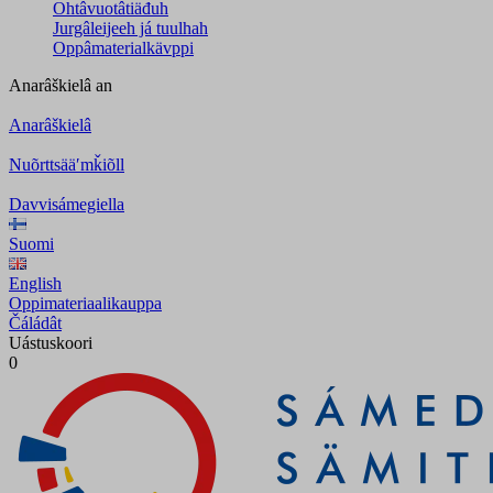
Ohtâvuotâtiäđuh
Jurgâleijeeh já tuulhah
Oppâmaterialkävppi
Anarâškielâ
an
Anarâškielâ
Nuõrttsääʹmǩiõll
Davvisámegiella
Suomi
English
Oppimateriaalikauppa
Čáládât
Uástuskoori
0