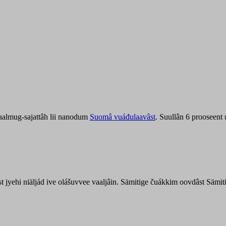
aalmug-sajattâh lii nanodum
Suomâ vuáđulaavâst
. Suullân 6 prooseent
âst jyehi niäljád ive olášuvvee vaaljâin. Sämitige čuákkim oovdâst Säm