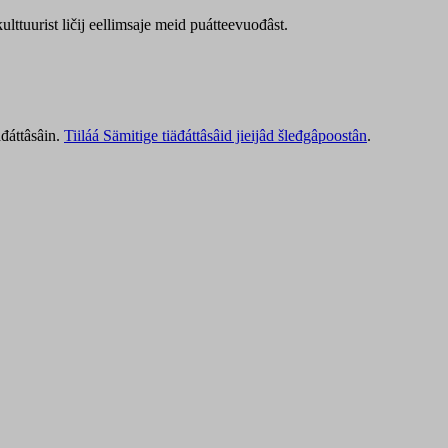
lttuurist ličij eellimsaje meid puátteevuođâst.
äđáttâsâin.
Tiiláá Sämitige tiäđáttâsâid jieijâd šleđgâpoostân
.