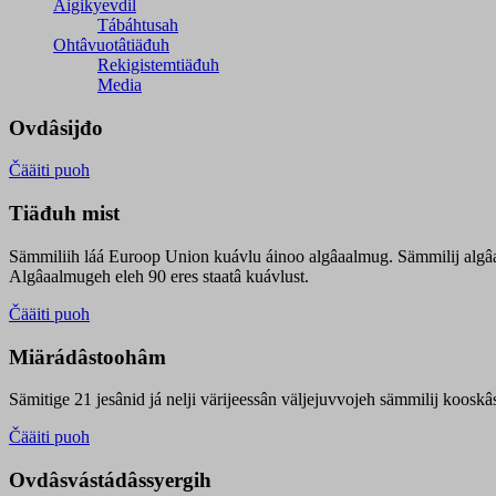
Äigikyevdil
Tábáhtusah
Ohtâvuotâtiäđuh
Rekigistemtiäđuh
Media
Ovdâsijđo
Čääiti puoh
Tiäđuh mist
Sämmiliih láá Euroop Union kuávlu áinoo algâaalmug. Sämmilij algâ
Algâaalmugeh eleh 90 eres staatâ kuávlust.
Čääiti puoh
Miärádâstoohâm
Sämitige 21 jesânid já nelji värijeessân väljejuvvojeh sämmilij koosk
Čääiti puoh
Ovdâsvástádâssyergih