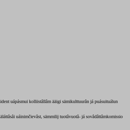
dent uápásmui kolliistâllâm ääigi sämikulttuurân já puásuituálun
iäláttâsâi uáinimčievâst, sämmilij tuotâvuotâ- já sovâdâttâmkomissio