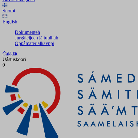
Suomi
English
Dokumenteh
Jurgâleijeeh já tuulhah
Oppâmaterialkävppi
Čáládât
Uástuskoori
0