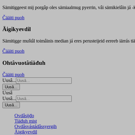
Sämitiggeest mij porgâp oles sämiaalmug pyerrin, vâi sämikielâin já -ku
Čääiti puoh
Äigikyevdil
Sämitigge muštâl toimâinis median já eres perusteijeid eereeb iärrás ti
Čääiti puoh
Ohtâvuotâtiäđuh
Čääiti puoh
Uusâ...
Uusâ...
Uusâ
Uusâ...
Uusâ...
Ovdâsijđo
Tiäđuh mist
Ovdâsvástádâssyergih
Äigikyevdil