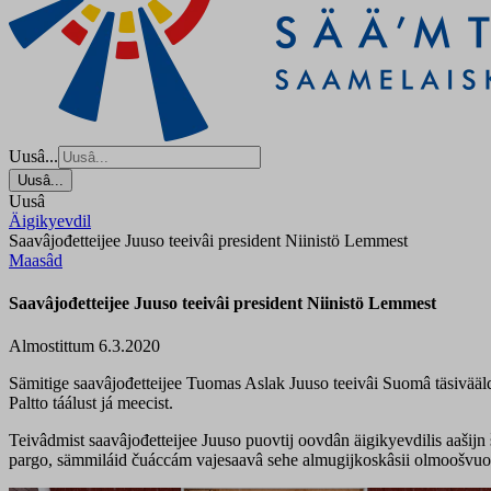
Uusâ...
Uusâ...
Uusâ
Äigikyevdil
Saavâjođetteijee Juuso teeivâi president Niinistö Lemmest
Maasâd
Saavâjođetteijee Juuso teeivâi president Niinistö Lemmest
Almostittum 6.3.2020
Sämitige saavâjođetteijee Tuomas Aslak Juuso teeivâi Suomâ täsivääld
Paltto táálust já meecist.
Teivâdmist saavâjođetteijee Juuso puovtij oovdân äigikyevdilis aašijn
pargo, sämmiláid čuáccám vajesaavâ sehe almugijkoskâsii olmoošvu