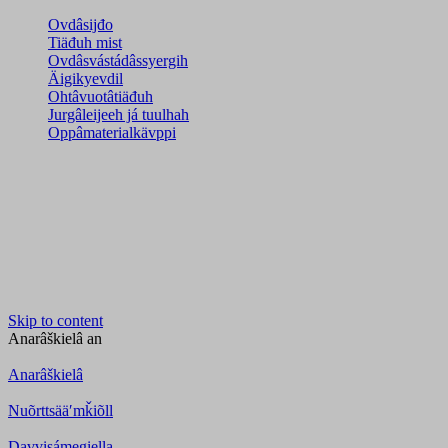
Ovdâsijđo
Tiäđuh mist
Ovdâsvástádâssyergih
Äigikyevdil
Ohtâvuotâtiäđuh
Jurgâleijeeh já tuulhah
Oppâmaterialkävppi
Skip to content
Anarâškielâ
an
Anarâškielâ
Nuõrttsääʹmǩiõll
Davvisámegiella