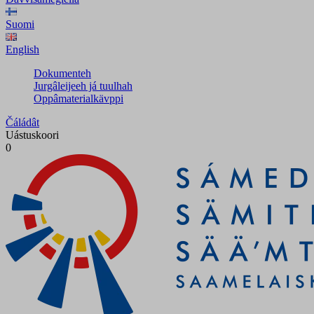
Suomi
English
Dokumenteh
Jurgâleijeeh já tuulhah
Oppâmaterialkävppi
Čáládât
Uástuskoori
0