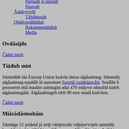
Párnááh já nuorah
Haavah
Äigikyevdil
Tábáhtusah
Ohtâvuotâtiäđuh
Rekigistemtiäđuh
Media
Ovdâsijđo
Čääiti puoh
Tiäđuh mist
Sämmiliih láá Euroop Union kuávlu áinoo algâaalmug. Sämmilij
algâaalmug-sajattâh lii nanodum
Suomâ vuáđulaavâst
. Suullân 6
prooseent ubâ maailm aalmugist ađai 476 miljovn olmožid kuleh
algâaalmugáid. Algâaalmugeh eleh 90 eres staatâ kuávlust.
Čääiti puoh
Miärádâstoohâm
Sämitige 21 jesânid já nelji värijeessân väljejuvvojeh sämmilij