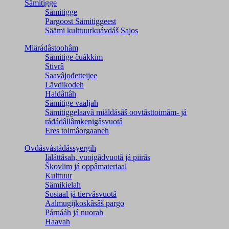
Sämitigge
Sämitigge
Pargoost Sämitiggeest
Säämi kulttuurkuávdáš Sajos
Miärádâstoohâm
Sämitige čuákkim
Stivrâ
Saavâjođetteijee
Lävdikodeh
Haldâttâh
Sämitige vaaljah
Sämitiggelaavâ miäldásâš oovtâsttoimâm- já
ráđádâllâmkenigâsvuotâ
Eres toimâorgaaneh
Ovdâsvástádâssyergih
Iäláttâsah, vuoigâdvuotâ já piirâs
Škovlim já oppâmateriaal
Kulttuur
Sämikielah
Sosiaal já tiervâsvuotâ
Aalmugijkoskâsâš pargo
Párnááh já nuorah
Haavah