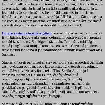
ton materiaallii vuáđu rikkoo tooimâin já tast, magareh vaikuttâsah já
čuávumušah tain láá lamaš já ain láá sämmiláid algâalmugin já ton
jesânáid ovtâskâs olmožin, sehe toohâđ taam uássin tubdâstum
ibárdâs tast, ete maggaar mii historjá já tááláá äigi lii. Sämitigge ana,
ete komissio asâttem meerhâš, ete tubdâstuvvoo almolávt, ete staatâ
assimilaatiopolitiik vaikuttâsah väätih tivvoo tooimâid.
Duodje-akatemia tooimâ algâttem
lâi šiev tubdâstâs tyeji-ärbivuáhán
já -mättimân. Duodje-akatemia tooimâst lii puátteevuođâst tárguttâs
toohâđ fastâ tooimâ Sämitige ohtâvuotân. Tot lii šiev uđđâlágán
toimâ já algâ ovdâskulij, já toin lasetteh siärvuslâšvuođâ já nanodeh
tyeje mättim Iänuduvâst já vijđásubbooht sämmilâšsiärváduvâst oles
Suomâst.
Stuorrâ kijttoseh pargoviehân šiev pargoost já iäljárvuođâst Sämmilij
aašij ovdedem oovdân. Toos lasseen stuorrâ kijttoseh ovdâulmuid,
eromâšávt oovdeb saavâjođetteijei Tiina Sanila-Aikion já I
värisaavâjođetteijei Heikki Palton, čonâsjuávhoid já
oovtâstpargopeelijd, eromâšávt Sämirááđán, Nuorttâlij
sijdâčuákkimân nuorttâlâšrađđijn, sämmilâšservijd, sämmilij
päikkikuávlu palgâsáid já ovtâskâs sämmiláid, kiäh piälušteh
sämmilâšvuoigâdvuođâid já pargeh čuuvtij sämikulttuur ovdedem
oovdân, maŋgii rijjâtátulávt jieijâs aigijn.
Sämitige čuákkim 26.6.2020 tuhhiittij Sämitige toimâmuštâlus