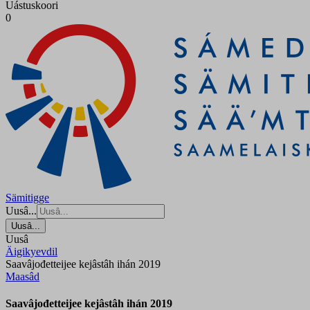
Uástuskoori
0
Sämitigge
Uusâ...
Uusâ...
Uusâ
Äigikyevdil
Saavâjođetteijee kejâstâh ihán 2019
Maasâd
Saavâjođetteijee kejâstâh ihán 2019