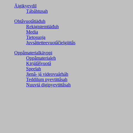
Äigikyevdil
Tábáhtusah
Ohtâvuotâtiäđuh
Rekigistemtiäđuh
Media
Tietosuoja
Juvsâttetteevuotâčielgiittâs
Oppâmaterialkävppi
Oppâmaterialeh
Kirjálâšvuotâ
Speelah
Jienâ- já videovuárháh
Teddilum pyevtittâsah
Nuuvtá digipyevtittâsah