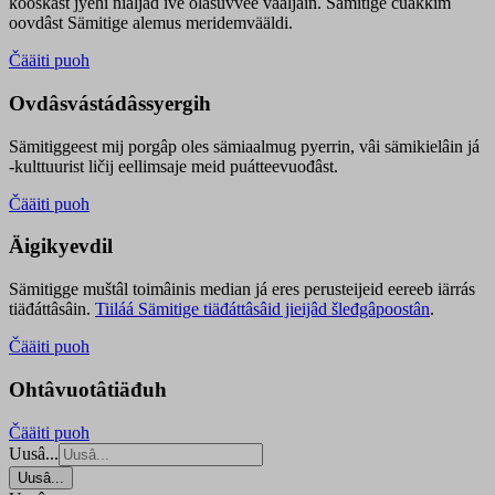
kooskâst jyehi niäljád ive olášuvvee vaaljâin. Sämitige čuákkim
oovdâst Sämitige alemus meridemvääldi.
Čääiti puoh
Ovdâsvástádâssyergih
Sämitiggeest mij porgâp oles sämiaalmug pyerrin, vâi sämikielâin já
-kulttuurist ličij eellimsaje meid puátteevuođâst.
Čääiti puoh
Äigikyevdil
Sämitigge muštâl toimâinis median já eres perusteijeid eereeb iärrás
tiäđáttâsâin.
Tiiláá Sämitige tiäđáttâsâid jieijâd šleđgâpoostân
.
Čääiti puoh
Ohtâvuotâtiäđuh
Čääiti puoh
Uusâ...
Uusâ...