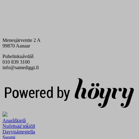
Menesjärventie 2 A
99870 Aanaar
Puhelinkuávdáš
010 839 3100
info@samediggi.fi
Digi- ja mainostoimisto Höyry Rovaniemi ja Oulu
Anarâškielâ
Nuõrttsääʹmǩiõll
Davvisámegiella
Suomi