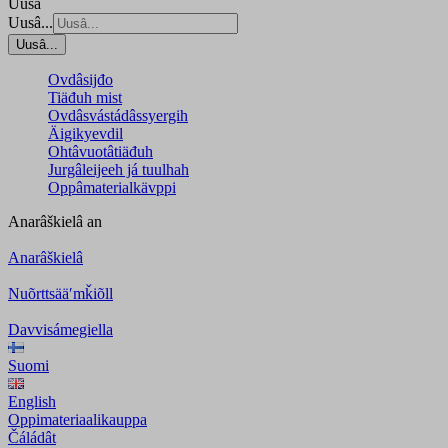
Uusâ
Uusâ...
Uusâ...
Ovdâsijđo
Tiäđuh mist
Ovdâsvástádâssyergih
Äigikyevdil
Ohtâvuotâtiäđuh
Jurgâleijeeh já tuulhah
Oppâmaterialkävppi
Anarâškielâ
an
Anarâškielâ
Nuõrttsääʹmǩiõll
Davvisámegiella
Suomi
English
Oppimateriaalikauppa
Čáládât