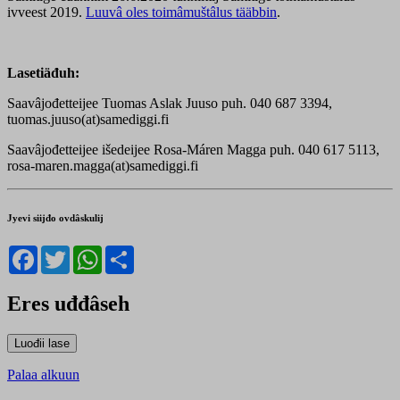
ivveest 2019.
Luuvâ oles toimâmuštâlus tääbbin
.
Lasetiäđuh:
Saavâjođetteijee Tuomas Aslak Juuso puh. 040 687 3394,
tuomas.juuso(at)samediggi.fi
Saavâjođetteijee išedeijee Rosa-Máren Magga puh. 040 617 5113,
rosa-maren.magga(at)samediggi.fi
Jyevi siijđo ovdâskulij
Facebook
Twitter
WhatsApp
Share
Eres uđđâseh
Palaa alkuun