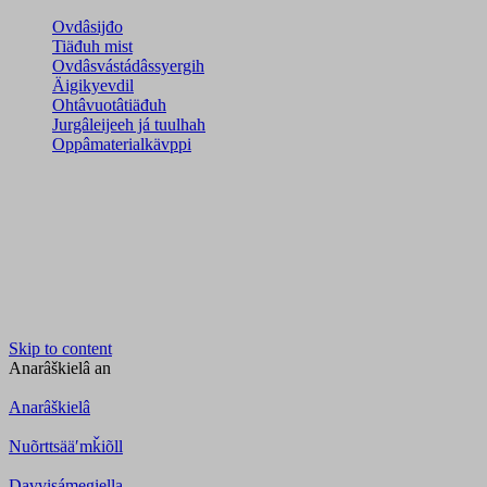
Ovdâsijđo
Tiäđuh mist
Ovdâsvástádâssyergih
Äigikyevdil
Ohtâvuotâtiäđuh
Jurgâleijeeh já tuulhah
Oppâmaterialkävppi
Skip to content
Anarâškielâ
an
Anarâškielâ
Nuõrttsääʹmǩiõll
Davvisámegiella