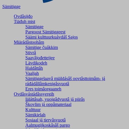
Sämitigge
Ovdâsijđo
Tiäđuh mist
Sämitigge
Pargoost Sämitiggeest
Säämi kulttuurkuávdáš Sajos
Miärádâstoohâm
Sämitige čuákkim
Stivrâ
Saavâjođetteijee
Lävdikodeh
Haldâttâh
Vaaljah
Sämitiggelaavâ miäldásâš oovtâsttoimâm- já
ráđádâllâmkenigâsvuotâ
Eres toimâorgaaneh
Ovdâsvástádâssyergih
Iäláttâsah, vuoigâdvuotâ já piirâs
Škovlim já oppâmateriaal
Kulttuur
Sämikielah
Sosiaal já tiervâsvuotâ
Aalmugijkoskâsâš pargo