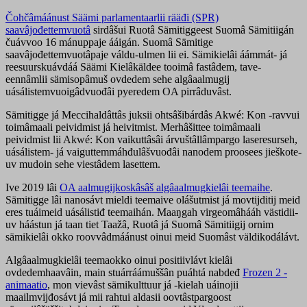
Čohčâmáánust Säämi parlamentaarlii rääđi (SPR)
saavâjođettemvuotâ
sirdâšui Ruotâ Sämitiggeest Suomâ Sämitiigán
čuávvoo 16 mánuppaje ááigán. Suomâ Sämitige
saavâjođettemvuotâpaje váldu-ulmen lii ei. Sämikielâi áámmát- já
reesuurskuávdáá Säämi Kielâkäldee tooimâ fastâdem, tave-
eennâmlii sämisopâmuš ovdedem sehe algâaalmugij
uásálistemvuoigâdvuođâi pyeredem OA pirrâduvâst.
Sämitigge já Meccihaldâttâs juksii ohtsâšibárdâs Akwé: Kon -ravvui
toimâmaali peividmist já heivitmist. Merhâšittee toimâmaali
peividmist lii Akwé: Kon vaikuttâsâi árvuštâllâmpargo laseresurseh,
uásálistem- já vaiguttemmáhđulâšvuođâi nanodem proosees jieškote-
uv mudoin sehe viestâdem lasettem.
Ive 2019 lâi
OA aalmugijkoskâsâš algâaalmugkielâi teemaihe
.
Sämitigge lâi nanosávt mieldi teemaive olášutmist já movtijditij meid
eres tuáimeid uásálistiđ teemaihán. Maaŋgah virgeomâhááh västidii-
uv háástun já taan tiet Taažâ, Ruotâ já Suomâ Sämitiigij ornim
sämikielâi okko roovvâdmáánust oinui meid Suomâst väldikodálávt.
Algâaalmugkielâi teemaokko oinui positiivlávt kielâi
ovdedemhaavâin, main stuárráámuššân puáhtá nabdeđ
Frozen 2 -
animaatio
, mon vievâst sämikulttuur já -kielah uáinojii
maailmvijđosávt já mii rahtui aldasii oovtâstpargoost