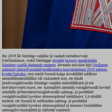
Ihe 2019 lâi Sämitige valjâihe já vaaljah toimâttuvvojii
čohčâmáánust, veikâ Sämitigge
iävtuttij keessiv staatârááđán
Sämitige vaaljâi äigimudo muttem
. Iävtuttâs tuáváást lijjii
Ovtâstum
aalmugij olmoošvuoigâdvuotâkomitea kuovâmáánust 2019 adelem
kyehti čuávdus,
moi mield Suomâ kalga árvuštâllâđ uđđâsist
sämmilâšmiäruštâllâm vâi visásmiteh tom, ete hináh
jienâvuoigâdvuotân Sämitige vaaljâin miäruštâllojeh já toh
heiviittuvvojeh nuuvt, ete kunnijâteh sämmilij vuoigâdvuođâ kevttiđ
siskáldâs jiešmeridemvuoigâdvuođâs aalmug- já poolitláid
vuoigâdvuođáid kyeskee almossopâmuš miäldásávt. Lii tehálâš
mušteđ, ete Suomâ lii ratifisistâm aalmug- já poolitláid
vuoigâdvuođáid kyeskee almossopâmuš já tienuuvt čonâdâttâm
aalmuglávt kunnijâttiđ já olášuttiđ sopâmuš.