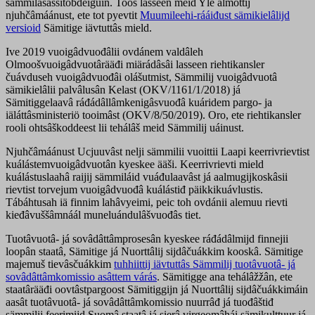
sämmilâšäššitobdeiguin. Toos lasseen meid Yle almottij
njuhčâmáánust, ete tot pyevtit
Muumileehi-rááiđust sämikielâlijd
versioid
Sämitige iävtuttâs mield.
Ive 2019 vuoigâdvuođâlii ovdánem valdâleh
Olmoošvuoigâdvuotârääđi miärádâsâi lasseen riehtikansler
čuávduseh vuoigâdvuođâi olášutmist, Sämmilij vuoigâdvuotâ
sämikielâlii palvâlusân Kelast (OKV/1161/1/2018) já
Sämitiggelaavâ ráđádâllâmkenigâsvuođâ kuáridem pargo- ja
iäláttâsministeriö tooimâst (OKV/8/50/2019). Oro, ete riehtikansler
rooli ohtsâškoddeest lii tehálâš meid Sämmilij uáinust.
Njuhčâmáánust Ucjuuvâst nelji sämmilii vuoittii Laapi keerrivrievtist
kuálástemvuoigâdvuotân kyeskee ääši. Keerrivrievti mield
kuálástuslaahâ raijij sämmiláid vuáđulaavâst já aalmugijkoskâsii
rievtist torvejum vuoigâdvuođâ kuálástiđ päikkikuávlustis.
Tábáhtusah iä finnim lahâvyeimi, peic toh ovdánii alemuu rievti
kieđâvuššâmnáál muneluándulâšvuođâs tiet.
Tuotâvuotâ- já sovâdâttâmprosesân kyeskee ráđádâlmijd finnejii
loopân staatâ, Sämitige já Nuorttâlij sijdâčuákkim kooskâ. Sämitige
majemuš tievâsčuákkim
tuhhiittij iävtuttâs Sämmilij tuotâvuotâ- já
sovâdâttâmkomissio asâttem várás
. Sämitigge ana tehálâžžân, ete
staatârääđi oovtâstpargoost Sämitiggijn já Nuorttâlij sijdâčuákkimáin
aasât tuotâvuotâ- já sovâdâttâmkomissio nuurrâđ já tuođâštiđ
sämmilij feerimijd Suomâ staatâ já sierâ virgeomâhái sämikulttuur já