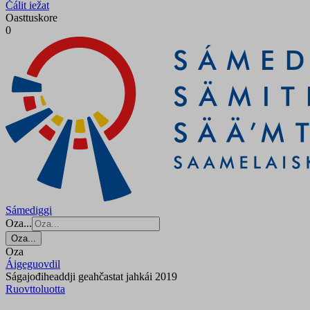
Čálit iežat
Oasttuskore
0
Sámediggi
Oza...
Oza...
Oza
Áigeguovdil
Ságajođiheaddji geahčastat jahkái 2019
Ruovttoluotta