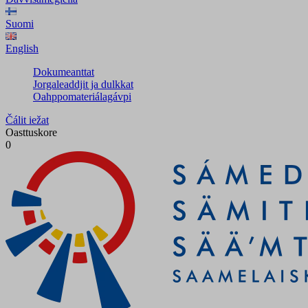
Suomi
English
Dokumeanttat
Jorgaleaddjit ja dulkkat
Oahppomateriálagávpi
Čálit iežat
Oasttuskore
0