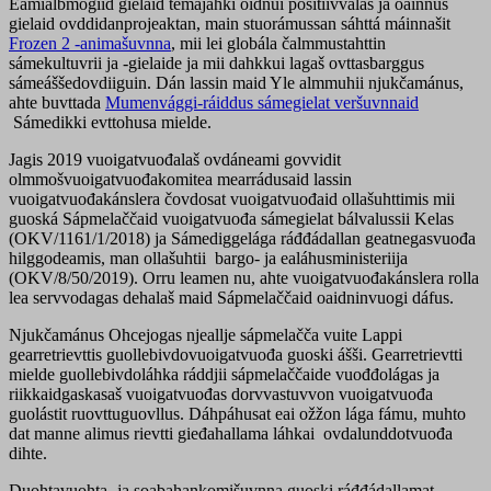
Eamiálbmogiid gielaid temájahki oidnui positiivvalaš ja oainnus
gielaid ovddidanprojeaktan, main stuorámussan sáhttá máinnašit
Frozen 2 -animašuvnna
, mii lei globála čalmmustahttin
sámekultuvrii ja -gielaide ja mii dahkkui lagaš ovttasbarggus
sámeáššedovdiiguin. Dán lassin maid Yle almmuhii njukčamánus,
ahte buvttada
Mumenvággi-ráiddus sámegielat veršuvnnaid
Sámedikki evttohusa mielde.
Jagis 2019 vuoigatvuođalaš ovdáneami govvidit
olmmošvuoigatvuođakomitea mearrádusaid lassin
vuoigatvuođakánslera čovdosat vuoigatvuođaid ollašuhttimis mii
guoská Sápmelaččaid vuoigatvuođa sámegielat bálvalussii Kelas
(OKV/1161/1/2018) ja Sámediggelága ráđđádallan geatnegasvuođa
hilggodeamis, man ollašuhtii bargo- ja ealáhusministeriija
(OKV/8/50/2019). Orru leamen nu, ahte vuoigatvuođakánslera rolla
lea servvodagas dehalaš maid Sápmelaččaid oaidninvuogi dáfus.
Njukčamánus Ohcejogas njeallje sápmelačča vuite Lappi
gearretrievttis guollebivdovuoigatvuođa guoski ášši. Gearretrievtti
mielde guollebivdoláhka ráddjii sápmelaččaide vuođđolágas ja
riikkaidgaskasaš vuoigatvuođas dorvvastuvvon vuoigatvuođa
guolástit ruovttuguovllus. Dáhpáhusat eai ožžon lága fámu, muhto
dat manne alimus rievtti gieđahallama láhkai ovdalunddotvuođa
dihte.
Duohtavuohta- ja soabahankomišuvnna guoski ráđđádallamat