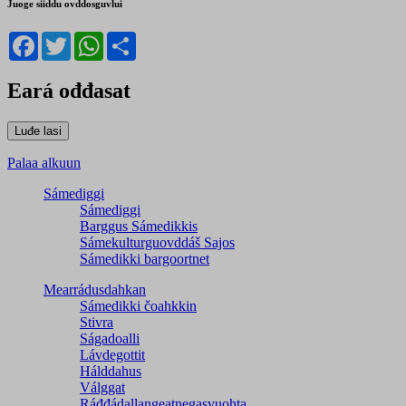
Juoge siiddu ovddosguvlui
Facebook
Twitter
WhatsApp
Share
Eará ođđasat
Palaa alkuun
Sámediggi
Sámediggi
Barggus Sámedikkis
Sámekulturguovddáš Sajos
Sámedikki bargoortnet
Mearrádusdahkan
Sámedikki čoahkkin
Stivra
Ságadoalli
Lávdegottit
Hálddahus
Válggat
Ráđđádallangeatnegas­vuohta