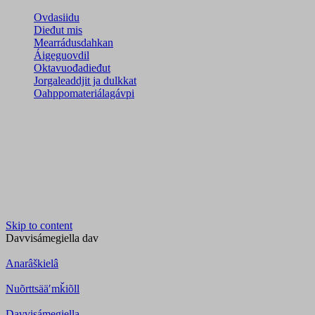
Ovdasiidu
Dieđut mis
Mearrádusdahkan
Áigeguovdil
Oktavuođadieđut
Jorgaleaddjit ja dulkkat
Oahppomateriálagávpi
Skip to content
Davvisámegiella
dav
Anarâškielâ
Nuõrttsääʹmǩiõll
Davvisámegiella