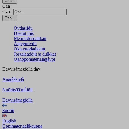
Oza...
Oza
Oza...
Oza...
Ovdasiidu
Dieđut mis
Mearrádusdahkan
Áigeguovdil
Oktavuođadieđut
Jorgaleaddjit ja dulkkat
Oahppomateriálagávpi
Davvisámegiella
dav
Anarâškielâ
Nuõrttsääʹmǩiõll
Davvisámegiella
Suomi
English
Oppimateriaalikauppa