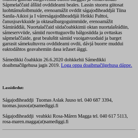
Sápmelaččaid áššiid ovddideami beales. Lassin stuorra giitosat
luohttámušolbmuide, erenoamážit ovddit ságajođiheaddjái Tiina
Sanila-Aikioi ja I várreságajođiheaddjái Heikki Palttoi,
čanusjoavkkuide ja oktasašbargoguimmiide, erenoamážit
Sámiráđđái, Nuortalaččaid siidačoahkkimii oktan nuortalašráđiin,
sámeservviide, sámiid ruovttuguovllu bálgosiidda ja ovttaskas
sápmelaččaide, geat bealuštit sámiid vuoigatvuođaid ja barget
garrasit sámekultuvrra ovddideami ovdii, dávjá buorre muddui
eaktodáhtos geavahemiin dasa iežaset áiggi.
Sámedikki čoahkkin 26.6.2020 dohkkehii Sámedikki
doaibmačilgehusa jagis 2019.
Loga oppa doaibmačilgehusa dáppe.
Lassidieđut:
Ságajođiheaddji Tuomas Aslak Juuso tel. 040 687 3394,
tuomas.juuso(at)samediggi.fi
Ságajođiheaddji veahkki Rosa-Máren Magga tel. 040 617 5113,
rosa-maren.magga(at)samediggi.fi