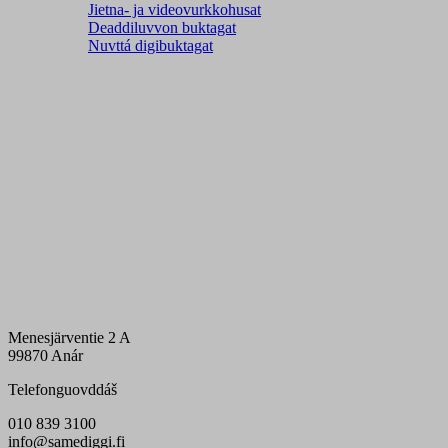
Jietna- ja videovurkkohusat
Deaddiluvvon buktagat
Nuvttá digibuktagat
Menesjärventie 2 A
99870 Anár
Telefonguovddáš
010 839 3100
info@samediggi.fi