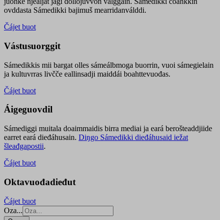
juohke njealját jagi dollojuvvon válggain. Sámedikki čoahkkin
ovddasta Sámedikki bajimuš mearridanválddi.
Čájet buot
Vástusuorggit
Sámedikkis mii bargat olles sámeálbmoga buorrin, vuoi sámegielain
ja kultuvrras livčče eallinsadji maiddái boahttevuođas.
Čájet buot
Áigeguovdil
Sámediggi muitala doaimmaidis birra mediai ja eará berošteaddjiide
earret eará dieđáhusain.
Diŋgo Sámedikki dieđáhusaid iežat
šleađgapostii
.
Čájet buot
Oktavuođadieđut
Čájet buot
Oza...