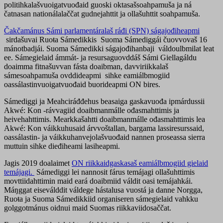
politihkalašvuoigatvuođaid guoski oktasašsoahpamuša ja ná
čatnasan nationálalaččat gudnejahttit ja ollašuhttit soahpamuša.
Čakčamánus Sámi parlamentáralaš ráđi (SPN) ságajođiheapmi
sirdašuvai Ruoŧa Sámedikkis Suoma Sámediggái čuovvovaš 16
mánotbadjái. Suoma Sámedikki ságajođihanbaji váldoulbmilat leat
ee. Sámegielaid ámmát- ja resursaguovddáš Sámi Giellagáldu
doaimma fitnašuvvan fásta doaibman, davviriikkalaš
sámesoahpamuša ovddideapmi sihke eamiálbmogiid
oassálastinvuoigatvuođaid buorideapmi ON bires.
Sámediggi ja Meahciráđđehus beasaiga gaskavuođa ipmárdussii
Akwé: Kon -rávvagiid doaibmanmálle ođasmahttimis ja
heivehahttimis. Mearkkašahtti doaibmanmálle ođasmahttimis lea
Akwé: Kon váikkuhusaid árvvoštallan, bargama lassiresurssaid,
oassálastin- ja váikkuhanvejolašvuođaid nannen proseassa sierra
muttuin sihke dieđiheami lasiheapmi.
Jagis 2019 doalaimet
ON riikkaidgaskasaš eamiálbmogiid gielaid
temájagi.
Sámediggi lei nannosit fárus temájagi ollašuhttimis
movttiidahttimin maid eará doaibmiid váldit oasi temájahkái.
Máŋggat eiseválddit váldege hástalusa vuostá ja danne Norgga,
Ruoŧa ja Suoma Sámedikkiid organiseren sámegielaid vahkku
golggotmánus oidnui maid Suomas riikkaviidosaččat.