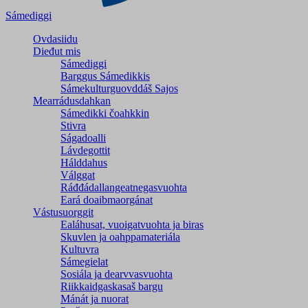
Sámediggi
Ovdasiidu
Dieđut mis
Sámediggi
Barggus Sámedikkis
Sámekulturguovddáš Sajos
Mearrádusdahkan
Sámedikki čoahkkin
Stivra
Ságadoalli
Lávdegottit
Hálddahus
Válggat
Ráđđádallangeatnegas­vuohta
Eará doaibmaorgánat
Vástusuorggit
Ealáhusat, vuoigatvuohta ja biras
Skuvlen ja oahppamateriála
Kultuvra
Sámegielat
Sosiála ja dearvvasvuohta
Riikkaidgaskasaš bargu
Mánát ja nuorat