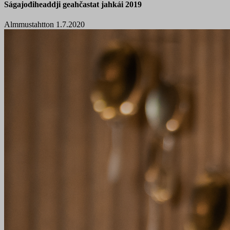
Ságajođiheaddji geahčastat jahkái 2019
Almmustahtton 1.7.2020