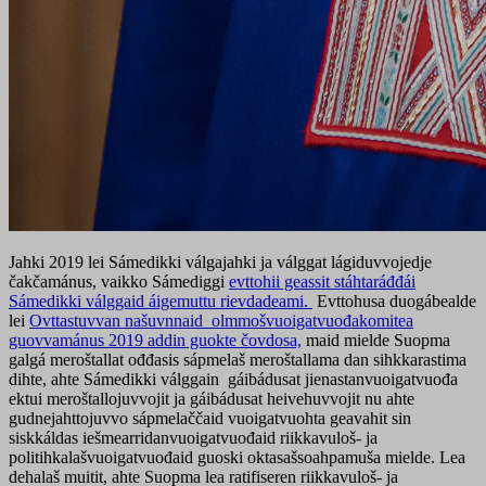
Jahki 2019 lei Sámedikki válgajahki ja válggat lágiduvvojedje
čakčamánus, vaikko Sámediggi
evttohii geassit stáhtaráđđái
Sámedikki válggaid áigemuttu rievdadeami.
Evttohusa duogábealde
lei
Ovttastuvvan našuvnnaid olmmošvuoigatvuođakomitea
guovvamánus 2019 addin guokte čovdosa,
maid mielde Suopma
galgá meroštallat ođđasis sápmelaš meroštallama dan sihkkarastima
dihte, ahte Sámedikki válggain gáibádusat jienastanvuoigatvuođa
ektui meroštallojuvvojit ja gáibádusat heivehuvvojit nu ahte
gudnejahttojuvvo sápmelaččaid vuoigatvuohta geavahit sin
siskkáldas iešmearridanvuoigatvuođaid riikkavuloš- ja
politihkalašvuoigatvuođaid guoski oktasašsoahpamuša mielde. Lea
dehalaš muitit, ahte Suopma lea ratifiseren riikkavuloš- ja