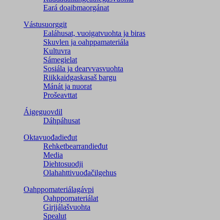
Eará doaibmaorgánat
Vástusuorggit
Ealáhusat, vuoigatvuohta ja biras
Skuvlen ja oahppamateriála
Kultuvra
Sámegielat
Sosiála ja dearvvasvuohta
Riikkaidgaskasaš bargu
Mánát ja nuorat
Prošeavttat
Áigeguovdil
Dáhpáhusat
Oktavuođadieđut
Rehketbearrandieđut
Media
Diehtosuodji
Olahahttivuođačilgehus
Oahppomateriálagávpi
Oahppomateriálat
Girjjálašvuohta
Spealut