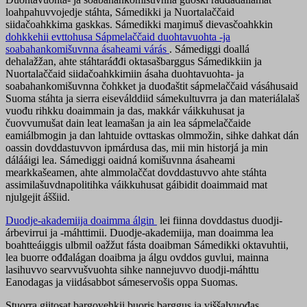
loahpahuvvojedje stáhta, Sámedikki ja Nuortalaččaid
siidačoahkkima gaskkas. Sámedikki maŋimuš dievasčoahkkin
dohkkehii evttohusa Sápmelaččaid duohtavuohta -ja
soabahankomišuvnna ásaheami várás
. Sámediggi doallá
dehalažžan, ahte stáhtaráđđi oktasašbarggus Sámedikkiin ja
Nuortalaččaid siidačoahkkimiin ásaha duohtavuohta- ja
soabahankomišuvnna čohkket ja duođaštit sápmelaččaid vásáhusaid
Suoma stáhta ja sierra eiseválddiid sámekultuvrra ja dan materiálalaš
vuođu rihkku doaimmain ja das, makkár váikkuhusat ja
čuovvumušat dain leat leamašan ja ain lea sápmelaččaide
eamiálbmogin ja dan lahtuide ovttaskas olmmožin, sihke dahkat dán
oassin dovddastuvvon ipmárdusa das, mii min historjá ja min
dálááigi lea. Sámediggi oaidná komišuvnna ásaheami
mearkkašeamen, ahte almmolaččat dovddastuvvo ahte stáhta
assimilašuvdnapolitihka váikkuhusat gáibidit doaimmaid mat
njulgejit áššiid.
Duodje-akademiija doaimma álgin
lei fiinna dovddastus duodji-
árbevirrui ja -máhttimii. Duodje-akademiija, man doaimma lea
boahtteáiggis ulbmil oažžut fásta doaibman Sámedikki oktavuhtii,
lea buorre ođđalágan doaibma ja álgu ovddos guvlui, mainna
lasihuvvo searvvušvuohta sihke nannejuvvo duodji-máhttu
Eanodagas ja viidásabbot sámeservošis oppa Suomas.
Stuorra giitosat bargovehkii buoris barggus ja viššalvuođas