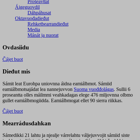
Prošeavttat
Áigeguovdil
Dáhpáhusat
Oktavuođadieđut
Rehketbearrandieđut
Media
Mánát ja nuorat
Ovdasiidu
Čájet buot
Dieđut mis
Sámit leat Eurohpa uniovnna áidna eamiálbmot. Sámiid
eamiálbmotsajádat lea nannejuvvon
Suoma vuođđolágas
. Sullii 6
proseantta olles máilmmi veahkadagas elege 476 miljovnna olbmo
gullet eamiálbmogiidda. Eamiálbmogat ellet 90 sierra riikkas.
Čájet buot
Mearrádusdahkan
Sámedikki 21 lahtu ja njealje várrelahtu váljejuvvojit sámiid siste