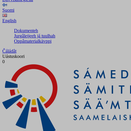
Suomi
English
Dokumenteh
Jurgâleijeeh já tuulhah
Oppâmaterialkävppi
Čáládât
Uástuskoori
0