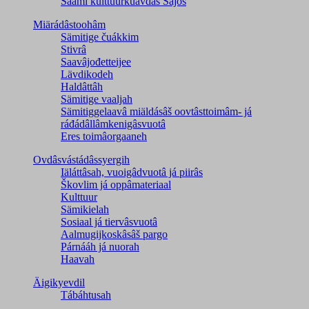
Säämi kulttuurkuávdáš Sajos
Miärádâstoohâm
Sämitige čuákkim
Stivrâ
Saavâjođetteijee
Lävdikodeh
Haldâttâh
Sämitige vaaljah
Sämitiggelaavâ miäldásâš oovtâsttoimâm- já
ráđádâllâmkenigâsvuotâ
Eres toimâorgaaneh
Ovdâsvástádâssyergih
Iäláttâsah, vuoigâdvuotâ já piirâs
Škovlim já oppâmateriaal
Kulttuur
Sämikielah
Sosiaal já tiervâsvuotâ
Aalmugijkoskâsâš pargo
Párnááh já nuorah
Haavah
Äigikyevdil
Tábáhtusah