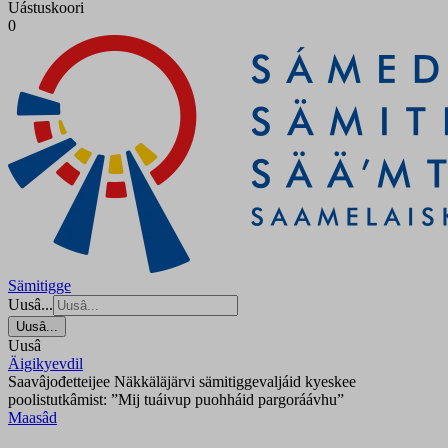
Uástuskoori
0
Sämitigge
Uusâ...
Uusâ...
Uusâ
Äigikyevdil
Saavâjođetteijee Näkkäläjärvi sämitiggevaljáid kyeskee
poolistutkâmist: ”Mij tuáivup puohháid pargoráávhu”
Maasâd