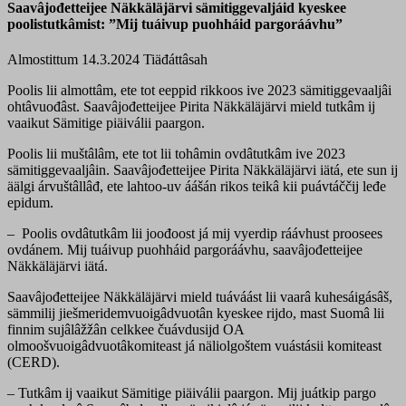
Saavâjođetteijee Näkkäläjärvi sämitiggevaljáid kyeskee
poolistutkâmist: ”Mij tuáivup puohháid pargoráávhu”
Almostittum 14.3.2024
Tiäđáttâsah
Poolis lii almottâm, ete tot eeppid rikkoos ive 2023 sämitiggevaaljâi
ohtâvuođâst. Saavâjođetteijee Pirita Näkkäläjärvi mield tutkâm ij
vaaikut Sämitige piäiválii paargon.
Poolis lii muštâlâm, ete tot lii tohâmin ovdâtutkâm ive 2023
sämitiggevaaljâin. Saavâjođetteijee Pirita Näkkäläjärvi iätá, ete sun ij
äälgi árvuštâllâđ, ete lahtoo-uv áášán rikos teikâ kii puávtáččij leđe
epidum.
– Poolis ovdâtutkâm lii joođoost já mij vyerdip ráávhust proosees
ovdánem. Mij tuáivup puohháid pargoráávhu, saavâjođetteijee
Näkkäläjärvi iätá.
Saavâjođetteijee Näkkäläjärvi mield tuáváást lii vaarâ kuhesáigásâš,
sämmilij jiešmeridemvuoigâdvuotân kyeskee rijdo, mast Suomâ lii
finnim sujâlâžžân celkkee čuávdusijd OA
olmoošvuoigâdvuotâkomiteast já näliolgoštem vuástásii komiteast
(CERD).
– Tutkâm ij vaaikut Sämitige piäiválii paargon. Mij juátkip pargo