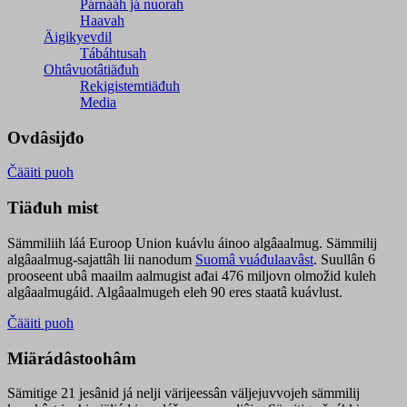
Párnááh já nuorah
Haavah
Äigikyevdil
Tábáhtusah
Ohtâvuotâtiäđuh
Rekigistemtiäđuh
Media
Ovdâsijđo
Čääiti puoh
Tiäđuh mist
Sämmiliih láá Euroop Union kuávlu áinoo algâaalmug. Sämmilij
algâaalmug-sajattâh lii nanodum
Suomâ vuáđulaavâst
. Suullân 6
prooseent ubâ maailm aalmugist ađai 476 miljovn olmožid kuleh
algâaalmugáid. Algâaalmugeh eleh 90 eres staatâ kuávlust.
Čääiti puoh
Miärádâstoohâm
Sämitige 21 jesânid já nelji värijeessân väljejuvvojeh sämmilij