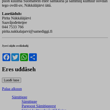
puoh kuulmâ Suomâbeln ellee sämikielâ já sämmilij kulttuur oovdân
tego ovdil-uv, Näkkäläjärvi iätá.
Lasetiäđuh:
Pirita Näkkäläjärvi
Saavâjođetteijee
044 7533 766
pirita.nakkalajarvi@samediggi.fi
Jyevi siijđo ovdâskulij
Facebook
Twitter
WhatsApp
Share
Eres uđđâseh
Palaa alkuun
Sämitigge
Sämitigge
Pargoost Sämitiggeest