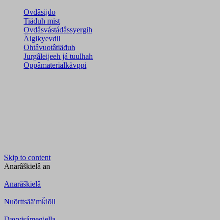
Ovdâsijđo
Tiäđuh mist
Ovdâsvástádâssyergih
Äigikyevdil
Ohtâvuotâtiäđuh
Jurgâleijeeh já tuulhah
Oppâmaterialkävppi
Skip to content
Anarâškielâ
an
Anarâškielâ
Nuõrttsääʹmǩiõll
Davvisámegiella