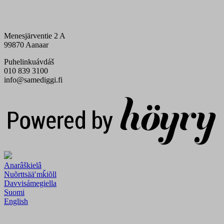
Menesjärventie 2 A
99870 Aanaar
Puhelinkuávdáš
010 839 3100
info@samediggi.fi
Digi- ja mainostoimisto Höyry Rovaniemi ja Oulu
Anarâškielâ
Nuõrttsääʹmǩiõll
Davvisámegiella
Suomi
English