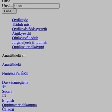
Uusâ
Uusâ...
Uusâ...
Ovdâsijđo
Tiäđuh mist
Ovdâsvástádâssyergih
Äigikyevdil
Ohtâvuotâtiäđuh
Jurgâleijeeh já tuulhah
Oppâmaterialkävppi
Anarâškielâ
an
Anarâškielâ
Nuõrttsääʹmǩiõll
Davvisámegiella
Suomi
English
Oppimateriaalikauppa
Čáládât