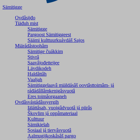
Sämitigge
Ovdâsijđo
Tiäđuh mist
Sämitigge
Pargoost Sämitiggeest
Säämi kulttuurkuávdáš Sajos
Miärádâstoohâm
Sämitige čuákkim
Stivrâ
Saavâjođetteijee
Lävdikodeh
Haldâttâh
Vaaljah
Sämitiggelaavâ miäldásâš oovtâsttoimâm- já
ráđádâllâmkenigâsvuotâ
Eres toimâorgaaneh
Ovdâsvástádâssyergih
Iäláttâsah, vuoigâdvuotâ já piirâs
Škovlim já oppâmateriaal
Kulttuur
Sämikielah
Sosiaal já tiervâsvuotâ
Aalmugijkoskâsâš pargo