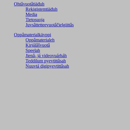
Ohtâvuotâtiäđuh
Rekigistemtiäđuh
Media
Tietosuoja
Juvsâttetteevuotâčielgiittâs
Oppâmaterialkävppi
Oppâmaterialeh
Kirjálâšvuotâ
Speelah
Jienâ- já videovuárháh
Teddilum pyevtittâsah
Nuuvtá digipyevtittâsah