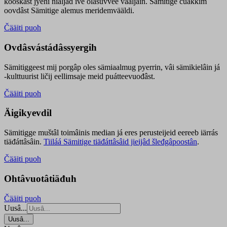
kooskâst jyehi niäljád ive olášuvvee vaaljâin. Sämitige čuákkim
oovdâst Sämitige alemus meridemvääldi.
Čääiti puoh
Ovdâsvástádâssyergih
Sämitiggeest mij porgâp oles sämiaalmug pyerrin, vâi sämikielâin já
-kulttuurist ličij eellimsaje meid puátteevuođâst.
Čääiti puoh
Äigikyevdil
Sämitigge muštâl toimâinis median já eres perusteijeid eereeb iärrás
tiäđáttâsâin.
Tiiláá Sämitige tiäđáttâsâid jieijâd šleđgâpoostân
.
Čääiti puoh
Ohtâvuotâtiäđuh
Čääiti puoh
Uusâ...
Uusâ...